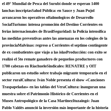
el 49° Mundial de Pesca del Surubí donde se esperan 1400
lanchas inscriptas
Salud Pública: en Sauce y Juan Pujol
arrancaron los operativos oftalmologicos de Desarrollo
Social
Turismo: intensa promoción del Destino Corrientes en
ferias internacionales de Brasil
Seguridad: la Policía intensifica
las medidas preventivas antes las amenazas en los colegios de la
provincia
Malvinas: regreso a Corrientes el septimo contingente
de ex combatientes que viajo a las islas
Producción: con exito se
realizó el 5to remate ganadero de pequeños productores con
1700 cabezas en Riachuelo
Sindicales: RENATRE y OIT
publicaron un estudio sobre trabajo migrante temporario en el
sector rural
Cultura: Iván Noble presenta el show «Canciones
Traspapeladas» en las tablas del Vera
Cultura: inauguran una
muestra sobre el Patrimonio Histórico de Corrientes en el
Museo Antropológico de la Casa Martinez
Ituzaingó: Juan
Pablo Valdés anunció la inversión más importante de la historia