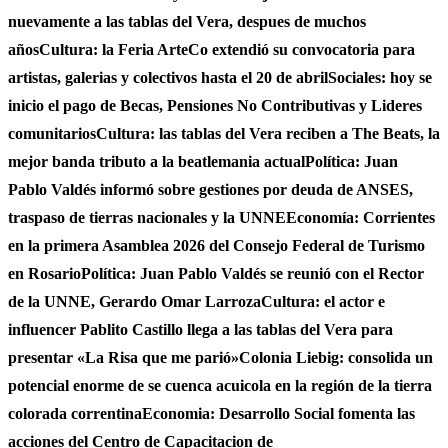
nuevamente a las tablas del Vera, despues de muchos
años
Cultura: la Feria ArteCo extendió su convocatoria para
artistas, galerias y colectivos hasta el 20 de abril
Sociales: hoy se
inicio el pago de Becas, Pensiones No Contributivas y Lideres
comunitarios
Cultura: las tablas del Vera reciben a The Beats, la
mejor banda tributo a la beatlemania actual
Política: Juan
Pablo Valdés informó sobre gestiones por deuda de ANSES,
traspaso de tierras nacionales y la UNNE
Economía: Corrientes
en la primera Asamblea 2026 del Consejo Federal de Turismo
en Rosario
Política: Juan Pablo Valdés se reunió con el Rector
de la UNNE, Gerardo Omar Larroza
Cultura: el actor e
influencer Pablito Castillo llega a las tablas del Vera para
presentar «La Risa que me parió»
Colonia Liebig: consolida un
potencial enorme de se cuenca acuicola en la región de la tierra
colorada correntina
Economia: Desarrollo Social fomenta las
acciones del Centro de Capacitacion de