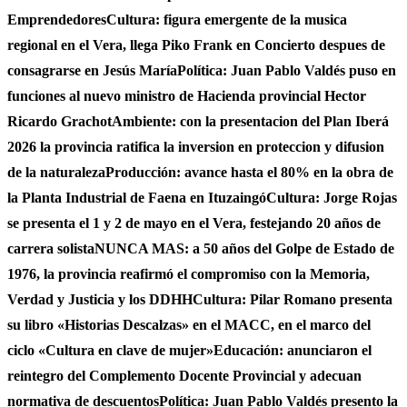
Emprendedores
Cultura: figura emergente de la musica
regional en el Vera, llega Piko Frank en Concierto despues de
consagrarse en Jesús María
Política: Juan Pablo Valdés puso en
funciones al nuevo ministro de Hacienda provincial Hector
Ricardo Grachot
Ambiente: con la presentacion del Plan Iberá
2026 la provincia ratifica la inversion en proteccion y difusion
de la naturaleza
Producción: avance hasta el 80% en la obra de
la Planta Industrial de Faena en Ituzaingó
Cultura: Jorge Rojas
se presenta el 1 y 2 de mayo en el Vera, festejando 20 años de
carrera solista
NUNCA MAS: a 50 años del Golpe de Estado de
1976, la provincia reafirmó el compromiso con la Memoria,
Verdad y Justicia y los DDHH
Cultura: Pilar Romano presenta
su libro «Historias Descalzas» en el MACC, en el marco del
ciclo «Cultura en clave de mujer»
Educación: anunciaron el
reintegro del Complemento Docente Provincial y adecuan
normativa de descuentos
Política: Juan Pablo Valdés presento la