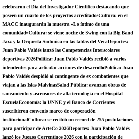
celebraron el Día del Investigador Cientifico destacando que
poseen un cuarto de los proyectos acreditados
Cultura: en el
MACC inaugurarán la muestra «Lo íntimo de una
comunidad»
Cultura: se viene noche de Swing con la Big Band
Jazz y la Orquesta Sinfónica en las tablas del Vera
Deportes:
Juan Pablo Valdés lanzó las Competencias Interscolares
deportivas 2026
Política: Juan Pablo Valdés recibió a varios
intendentes para articular acciones de desarrollo
Política: Juan
Pablo Valdés despidió al contingente de ex combatientes que
viajan a las Islas Malvinas
Salud Pública: avanzan obras de
saneamiento y ascensores de alta tecnologia en el Hospital
Escuela
Economía: la UNNE y el Banco de Corrientes
suscribieron convenio marco de cooperación
institucional
Cultura: se recibió un record de 255 postulaciones
para participar de ArteCo 2026
Deportes: Juan Pablo Valdés
lanzó los Juegos Correntinos 2026 con la participación de