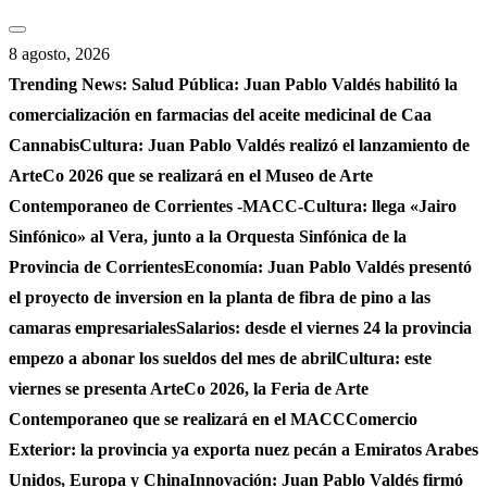
Saltar
al
8 agosto, 2026
contenido
Trending News:
Salud Pública: Juan Pablo Valdés habilitó la
comercialización en farmacias del aceite medicinal de Caa
Cannabis
Cultura: Juan Pablo Valdés realizó el lanzamiento de
ArteCo 2026 que se realizará en el Museo de Arte
Contemporaneo de Corrientes -MACC-
Cultura: llega «Jairo
Sinfónico» al Vera, junto a la Orquesta Sinfónica de la
Provincia de Corrientes
Economía: Juan Pablo Valdés presentó
el proyecto de inversion en la planta de fibra de pino a las
camaras empresariales
Salarios: desde el viernes 24 la provincia
empezo a abonar los sueldos del mes de abril
Cultura: este
viernes se presenta ArteCo 2026, la Feria de Arte
Contemporaneo que se realizará en el MACC
Comercio
Exterior: la provincia ya exporta nuez pecán a Emiratos Arabes
Unidos, Europa y China
Innovación: Juan Pablo Valdés firmó