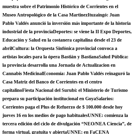
muestra sobre el Patrimonio Histórico de Corrientes en el
Museo Antropológico de la Casa Martinez
Ituzaingó: Juan
Pablo Valdés anunció la inversión más importante de la historia
industrial de la provincia
Deportes: se viene la II Expo Deportes,
Educación y Salud en la costanera capitalina desde el 23 de
abril
Cultura: la Orquesta Sinfónica provincial convoca a
artistas locales para la ópera Bastián y Bastiana
Salud Pública:
la provincia desarrolla una Jornada de Actualizacion en
Cannabis Medicinal
Economía: Juan Pablo Valdés reinaguró la
Casa Matriz del Banco de Corrientes en el centro
capitalino
Fiesta Nacional del Surubí: el Ministerio de Turismo
prepara su participación institucional en Goya
Salarios:
Corrientes paga el Plus de Refuerzo de $ 100.000 desde hoy
jueves 16 en los medios de pago habituales
UNNE: comienza la
tercera edición del ciclo de divulgación “NEO/NEA Ciencia”, de
forma virtual, gratuita y abierta
UNNE: en FaCENA