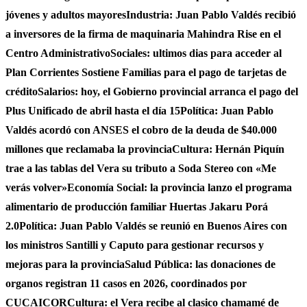
jóvenes y adultos mayores
Industria: Juan Pablo Valdés recibió
a inversores de la firma de maquinaria Mahindra Rise en el
Centro Administrativo
Sociales: ultimos dias para acceder al
Plan Corrientes Sostiene Familias para el pago de tarjetas de
crédito
Salarios: hoy, el Gobierno provincial arranca el pago del
Plus Unificado de abril hasta el día 15
Política: Juan Pablo
Valdés acordó con ANSES el cobro de la deuda de $40.000
millones que reclamaba la provincia
Cultura: Hernán Piquín
trae a las tablas del Vera su tributo a Soda Stereo con «Me
verás volver»
Economía Social: la provincia lanzo el programa
alimentario de producción familiar Huertas Jakaru Porá
2.0
Política: Juan Pablo Valdés se reunió en Buenos Aires con
los ministros Santilli y Caputo para gestionar recursos y
mejoras para la provincia
Salud Pública: las donaciones de
organos registran 11 casos en 2026, coordinados por
CUCAICOR
Cultura: el Vera recibe al clasico chamamé de