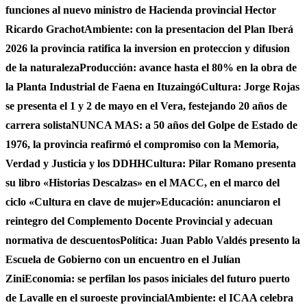
funciones al nuevo ministro de Hacienda provincial Hector
Ricardo Grachot
Ambiente: con la presentacion del Plan Iberá
2026 la provincia ratifica la inversion en proteccion y difusion
de la naturaleza
Producción: avance hasta el 80% en la obra de
la Planta Industrial de Faena en Ituzaingó
Cultura: Jorge Rojas
se presenta el 1 y 2 de mayo en el Vera, festejando 20 años de
carrera solista
NUNCA MAS: a 50 años del Golpe de Estado de
1976, la provincia reafirmó el compromiso con la Memoria,
Verdad y Justicia y los DDHH
Cultura: Pilar Romano presenta
su libro «Historias Descalzas» en el MACC, en el marco del
ciclo «Cultura en clave de mujer»
Educación: anunciaron el
reintegro del Complemento Docente Provincial y adecuan
normativa de descuentos
Política: Juan Pablo Valdés presento la
Escuela de Gobierno con un encuentro en el Julían
Zini
Economia: se perfilan los pasos iniciales del futuro puerto
de Lavalle en el suroeste provincial
Ambiente: el ICAA celebra