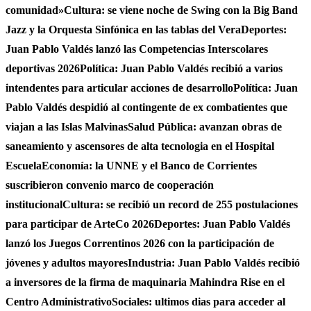
comunidad»
Cultura: se viene noche de Swing con la Big Band
Jazz y la Orquesta Sinfónica en las tablas del Vera
Deportes:
Juan Pablo Valdés lanzó las Competencias Interscolares
deportivas 2026
Política: Juan Pablo Valdés recibió a varios
intendentes para articular acciones de desarrollo
Política: Juan
Pablo Valdés despidió al contingente de ex combatientes que
viajan a las Islas Malvinas
Salud Pública: avanzan obras de
saneamiento y ascensores de alta tecnologia en el Hospital
Escuela
Economía: la UNNE y el Banco de Corrientes
suscribieron convenio marco de cooperación
institucional
Cultura: se recibió un record de 255 postulaciones
para participar de ArteCo 2026
Deportes: Juan Pablo Valdés
lanzó los Juegos Correntinos 2026 con la participación de
jóvenes y adultos mayores
Industria: Juan Pablo Valdés recibió
a inversores de la firma de maquinaria Mahindra Rise en el
Centro Administrativo
Sociales: ultimos dias para acceder al