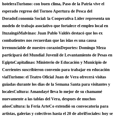
hotelera
Turismo: con buen clima, Paso de la Patria vive el
esperado regreso del Torneo Apertura de Pesca del
Dorado
Economía Social: la Cooperativa Líder representa un
modelo de trabajo asociativo que fortalece el empleo local en
Ituzaingó
Malvinas: Juan Pablo Valdés destacó que los ex
combatientes nos recuerdan que las islas es una causa
irrenunciable de nuestro corazón
Deportes: Domingo Meza
participará del Mundial Juvenil de Levantamiento de Pesas en
Egipto
Capitalinas: Ministerio de Educación y Municipio de
Corrientes suscribieron convenio para trabajar en educación
vial
Turismo: el Teatro Oficial Juan de Vera ofrecerá visitas
guiadas durante los dias de la Semana Santa para visitantes y
locales
Cultura: Amandayé lleva lo mejor de su chamamé
nuevamente a las tablas del Vera, despues de muchos
años
Cultura: la Feria ArteCo extendió su convocatoria para
artistas, galerias y colectivos hasta el 20 de abril
Sociales: hoy se