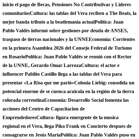
inicio el pago de Becas, Pensiones No Contributivas y Lideres
comunitarios
Cultura: las tablas del Vera reciben a The Beats, la
mejor banda tributo a la beatlemania actual
Política: Juan
Pablo Valdés informó sobre gestiones por deuda de ANSES,
traspaso de tierras nacionales y la UNNE
Economía: Corrientes
en la primera Asamblea 2026 del Consejo Federal de Turismo
en Rosario
Política: Juan Pablo Valdés se reunió con el Rector
de la UNNE, Gerardo Omar Larroza
Cultura: el actor e
influencer Pablito Castillo llega a las tablas del Vera para
presentar «La Risa que me parió»
Colonia Liebig: consolida un
potencial enorme de se cuenca acuicola en la región de la tierra
colorada correntina
Economia: Desarrollo Social fomenta las
acciones del Centro de Capacitacion de
Emprendedores
Cultura: figura emergente de la musica
regional en el Vera, llega Piko Frank en Concierto despues de
consagrarse en Jesús María
Política: Juan Pablo Valdés puso en