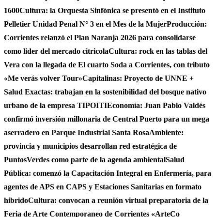
1600
Cultura: la Orquesta Sinfónica se presentó en el Instituto
Pelletier Unidad Penal N° 3 en el Mes de la Mujer
Producción:
Corrientes relanzó el Plan Naranja 2026 para consolidarse
como lider del mercado citricola
Cultura: rock en las tablas del
Vera con la llegada de El cuarto Soda a Corrientes, con tributo
«Me verás volver Tour»
Capitalinas: Proyecto de UNNE +
Salud Exactas: trabajan en la sostenibilidad del bosque nativo
urbano de la empresa TIPOITI
Economía: Juan Pablo Valdés
confirmó inversión millonaria de Central Puerto para un mega
aserradero en Parque Industrial Santa Rosa
Ambiente:
provincia y municipios desarrollan red estratégica de
PuntosVerdes como parte de la agenda ambiental
Salud
Pública: comenzó la Capacitación Integral en Enfermería, para
agentes de APS en CAPS y Estaciones Sanitarias en formato
hibrido
Cultura: convocan a reunión virtual preparatoria de la
Feria de Arte Contemporaneo de Corrientes «ArteCo