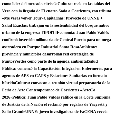
como lider del mercado citricola
Cultura: rock en las tablas del
Vera con la llegada de El cuarto Soda a Corrientes, con tributo
«Me verás volver Tour»
Capitalinas: Proyecto de UNNE +
Salud Exactas: trabajan en la sostenibilidad del bosque nativo
urbano de la empresa TIPOITI
Economía: Juan Pablo Valdés
confirmó inversión millonaria de Central Puerto para un mega
aserradero en Parque Industrial Santa Rosa
Ambiente:
provincia y municipios desarrollan red estratégica de
PuntosVerdes como parte de la agenda ambiental
Salud
Pública: comenzó la Capacitación Integral en Enfermería, para
agentes de APS en CAPS y Estaciones Sanitarias en formato
hibrido
Cultura: convocan a reunión virtual preparatoria de la
Feria de Arte Contemporaneo de Corrientes «ArteCo
2026»
Política: Juan Pablo Valdés ratificó en la Corte Suprema
de Justicia de la Nación el reclamó por regalías de Yacyretá y
Salto Grande
UNNE: joven investigadora de FaCENA revela