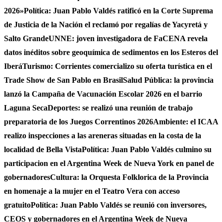
2026»
Política: Juan Pablo Valdés ratificó en la Corte Suprema
de Justicia de la Nación el reclamó por regalías de Yacyretá y
Salto Grande
UNNE: joven investigadora de FaCENA revela
datos inéditos sobre geoquímica de sedimentos en los Esteros del
Iberá
Turismo: Corrientes comercializo su oferta turística en el
Trade Show de San Pablo en Brasil
Salud Pública: la provincia
lanzó la Campaña de Vacunación Escolar 2026 en el barrio
Laguna Seca
Deportes: se realizó una reunión de trabajo
preparatoria de los Juegos Correntinos 2026
Ambiente: el ICAA
realizo inspecciones a las areneras situadas en la costa de la
localidad de Bella Vista
Política: Juan Pablo Valdés culmino su
participacion en el Argentina Week de Nueva York en panel de
gobernadores
Cultura: la Orquesta Folklorica de la Provincia
en homenaje a la mujer en el Teatro Vera con acceso
gratuito
Política: Juan Pablo Valdés se reunió con inversores,
CEOS y gobernadores en el Argentina Week de Nueva