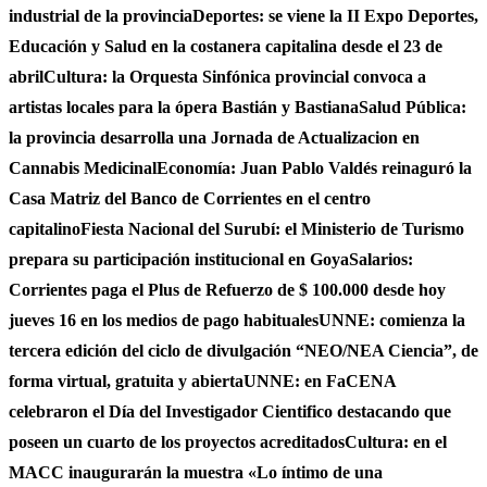
industrial de la provincia
Deportes: se viene la II Expo Deportes,
Educación y Salud en la costanera capitalina desde el 23 de
abril
Cultura: la Orquesta Sinfónica provincial convoca a
artistas locales para la ópera Bastián y Bastiana
Salud Pública:
la provincia desarrolla una Jornada de Actualizacion en
Cannabis Medicinal
Economía: Juan Pablo Valdés reinaguró la
Casa Matriz del Banco de Corrientes en el centro
capitalino
Fiesta Nacional del Surubí: el Ministerio de Turismo
prepara su participación institucional en Goya
Salarios:
Corrientes paga el Plus de Refuerzo de $ 100.000 desde hoy
jueves 16 en los medios de pago habituales
UNNE: comienza la
tercera edición del ciclo de divulgación “NEO/NEA Ciencia”, de
forma virtual, gratuita y abierta
UNNE: en FaCENA
celebraron el Día del Investigador Cientifico destacando que
poseen un cuarto de los proyectos acreditados
Cultura: en el
MACC inaugurarán la muestra «Lo íntimo de una