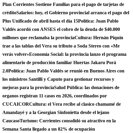
Plan Corrientes Sostiene Familias para el pago de tarjetas de
crédito
Salarios: hoy, el Gobierno provincial arranca el pago del
Plus Unificado de abril hasta el día 15
Política: Juan Pablo
Valdés acordó con ANSES el cobro de la deuda de $40.000
millones que reclamaba la provincia
Cultura: Hernán Piquín
trae a las tablas del Vera su tributo a Soda Stereo con «Me
verás volver»
Economía Social: la provincia lanzo el programa
alimentario de producción familiar Huertas Jakaru Porá
2.0
Política: Juan Pablo Valdés se reunió en Buenos Aires con
los ministros Santilli y Caputo para gestionar recursos y
mejoras para la provincia
Salud Pública: las donaciones de
organos registran 11 casos en 2026, coordinados por
CUCAICOR
Cultura: el Vera recibe al clasico chamamé de
Amandayé y a la Georgian Sinfonietta desde el lejano
Caucaso
Turismo: Corrientes consolidó su atractivo en la
Semana Santa llegado a un 82% de ocupación