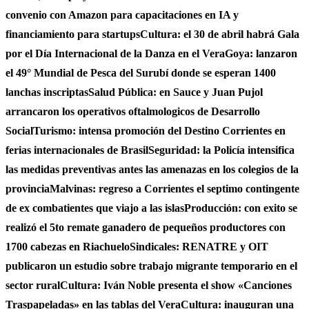
convenio con Amazon para capacitaciones en IA y
financiamiento para startups
Cultura: el 30 de abril habrá Gala
por el Día Internacional de la Danza en el Vera
Goya: lanzaron
el 49° Mundial de Pesca del Surubí donde se esperan 1400
lanchas inscriptas
Salud Pública: en Sauce y Juan Pujol
arrancaron los operativos oftalmologicos de Desarrollo
Social
Turismo: intensa promoción del Destino Corrientes en
ferias internacionales de Brasil
Seguridad: la Policía intensifica
las medidas preventivas antes las amenazas en los colegios de la
provincia
Malvinas: regreso a Corrientes el septimo contingente
de ex combatientes que viajo a las islas
Producción: con exito se
realizó el 5to remate ganadero de pequeños productores con
1700 cabezas en Riachuelo
Sindicales: RENATRE y OIT
publicaron un estudio sobre trabajo migrante temporario en el
sector rural
Cultura: Iván Noble presenta el show «Canciones
Traspapeladas» en las tablas del Vera
Cultura: inauguran una