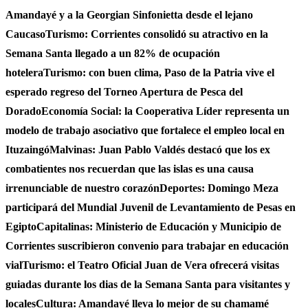
Amandayé y a la Georgian Sinfonietta desde el lejano
Caucaso
Turismo: Corrientes consolidó su atractivo en la
Semana Santa llegado a un 82% de ocupación
hotelera
Turismo: con buen clima, Paso de la Patria vive el
esperado regreso del Torneo Apertura de Pesca del
Dorado
Economía Social: la Cooperativa Líder representa un
modelo de trabajo asociativo que fortalece el empleo local en
Ituzaingó
Malvinas: Juan Pablo Valdés destacó que los ex
combatientes nos recuerdan que las islas es una causa
irrenunciable de nuestro corazón
Deportes: Domingo Meza
participará del Mundial Juvenil de Levantamiento de Pesas en
Egipto
Capitalinas: Ministerio de Educación y Municipio de
Corrientes suscribieron convenio para trabajar en educación
vial
Turismo: el Teatro Oficial Juan de Vera ofrecerá visitas
guiadas durante los dias de la Semana Santa para visitantes y
locales
Cultura: Amandayé lleva lo mejor de su chamamé