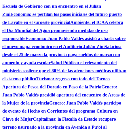
Escuela de Gobierno con un encuentro en el Julían
Zini
Economia: se perfilan los pasos iniciales del futuro puerto
de Lavalle en el suroeste provincial
Ambiente: el ICAA celebra
el Día Mundial del Agua promoviendo medidas de uso
responsable
Economía: Juan Pablo Valdés asistió a charla sobre
el nuevo mapa económico en el Auditorio Julián Zini
Salarios:
desde el 25 de marzo la provincia paga sueldos de marzo con
aumento y ayuda escolar
Salud Pública: el relevamiento del
ministerio sostiene que el 80% de las atenciones médicas utilizan
el sistema público
Turismo: regreso con todo del Torneo
Apertura de Pesca del Dorado en Paso de la Patria
Genero:
Juan Pablo Valdés presidió apertura del encuentro de Areas de
la Mujer de la provincia
Genero: Juan Pablo Valdés participo
de evento de Hecho en Corrientes del programa Cultura en
Clave de Mujer
Capitalinas: la Fiscalia de Estado recupero
terreno usurpado a la provincia en Avenida a Pujol al