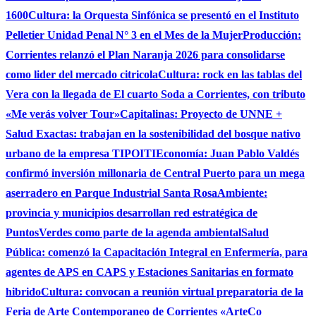
1600
Cultura: la Orquesta Sinfónica se presentó en el Instituto
Pelletier Unidad Penal N° 3 en el Mes de la Mujer
Producción:
Corrientes relanzó el Plan Naranja 2026 para consolidarse
como lider del mercado citricola
Cultura: rock en las tablas del
Vera con la llegada de El cuarto Soda a Corrientes, con tributo
«Me verás volver Tour»
Capitalinas: Proyecto de UNNE +
Salud Exactas: trabajan en la sostenibilidad del bosque nativo
urbano de la empresa TIPOITI
Economía: Juan Pablo Valdés
confirmó inversión millonaria de Central Puerto para un mega
aserradero en Parque Industrial Santa Rosa
Ambiente:
provincia y municipios desarrollan red estratégica de
PuntosVerdes como parte de la agenda ambiental
Salud
Pública: comenzó la Capacitación Integral en Enfermería, para
agentes de APS en CAPS y Estaciones Sanitarias en formato
hibrido
Cultura: convocan a reunión virtual preparatoria de la
Feria de Arte Contemporaneo de Corrientes «ArteCo