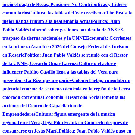
inicio el pago de Becas, Pensiones No Contributivas y Lideres
comunitarios
Cultura: las tablas del Vera reciben a The Beats, la
mejor banda tributo a la beatlemania actual
Política: Juan
Pablo Valdés informó sobre gestiones por deuda de ANSES,
traspaso de tierras nacionales y la UNNE
Economía: Corrientes
en la primera Asamblea 2026 del Consejo Federal de Turismo
en Rosario
Política: Juan Pablo Valdés se reunió con el Rector
de la UNNE, Gerardo Omar Larroza
Cultura: el actor e
influencer Pablito Castillo llega a las tablas del Vera para
presentar «La Risa que me parió»
Colonia Liebig: consolida un
potencial enorme de se cuenca acuicola en la región de la tierra
colorada correntina
Economia: Desarrollo Social fomenta las
acciones del Centro de Capacitacion de
Emprendedores
Cultura: figura emergente de la musica
regional en el Vera, llega Piko Frank en Concierto despues de
consagrarse en Jesús María
Política: Juan Pablo Valdés puso en