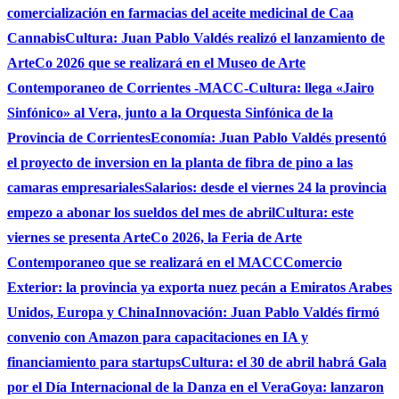
comercialización en farmacias del aceite medicinal de Caa
Cannabis
Cultura: Juan Pablo Valdés realizó el lanzamiento de
ArteCo 2026 que se realizará en el Museo de Arte
Contemporaneo de Corrientes -MACC-
Cultura: llega «Jairo
Sinfónico» al Vera, junto a la Orquesta Sinfónica de la
Provincia de Corrientes
Economía: Juan Pablo Valdés presentó
el proyecto de inversion en la planta de fibra de pino a las
camaras empresariales
Salarios: desde el viernes 24 la provincia
empezo a abonar los sueldos del mes de abril
Cultura: este
viernes se presenta ArteCo 2026, la Feria de Arte
Contemporaneo que se realizará en el MACC
Comercio
Exterior: la provincia ya exporta nuez pecán a Emiratos Arabes
Unidos, Europa y China
Innovación: Juan Pablo Valdés firmó
convenio con Amazon para capacitaciones en IA y
financiamiento para startups
Cultura: el 30 de abril habrá Gala
por el Día Internacional de la Danza en el Vera
Goya: lanzaron