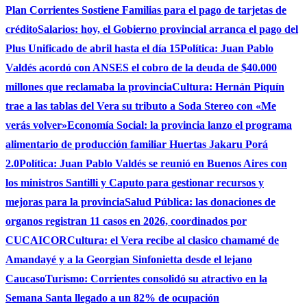
Plan Corrientes Sostiene Familias para el pago de tarjetas de
crédito
Salarios: hoy, el Gobierno provincial arranca el pago del
Plus Unificado de abril hasta el día 15
Política: Juan Pablo
Valdés acordó con ANSES el cobro de la deuda de $40.000
millones que reclamaba la provincia
Cultura: Hernán Piquín
trae a las tablas del Vera su tributo a Soda Stereo con «Me
verás volver»
Economía Social: la provincia lanzo el programa
alimentario de producción familiar Huertas Jakaru Porá
2.0
Política: Juan Pablo Valdés se reunió en Buenos Aires con
los ministros Santilli y Caputo para gestionar recursos y
mejoras para la provincia
Salud Pública: las donaciones de
organos registran 11 casos en 2026, coordinados por
CUCAICOR
Cultura: el Vera recibe al clasico chamamé de
Amandayé y a la Georgian Sinfonietta desde el lejano
Caucaso
Turismo: Corrientes consolidó su atractivo en la
Semana Santa llegado a un 82% de ocupación