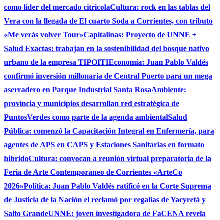
como lider del mercado citricola
Cultura: rock en las tablas del
Vera con la llegada de El cuarto Soda a Corrientes, con tributo
«Me verás volver Tour»
Capitalinas: Proyecto de UNNE +
Salud Exactas: trabajan en la sostenibilidad del bosque nativo
urbano de la empresa TIPOITI
Economía: Juan Pablo Valdés
confirmó inversión millonaria de Central Puerto para un mega
aserradero en Parque Industrial Santa Rosa
Ambiente:
provincia y municipios desarrollan red estratégica de
PuntosVerdes como parte de la agenda ambiental
Salud
Pública: comenzó la Capacitación Integral en Enfermería, para
agentes de APS en CAPS y Estaciones Sanitarias en formato
hibrido
Cultura: convocan a reunión virtual preparatoria de la
Feria de Arte Contemporaneo de Corrientes «ArteCo
2026»
Política: Juan Pablo Valdés ratificó en la Corte Suprema
de Justicia de la Nación el reclamó por regalías de Yacyretá y
Salto Grande
UNNE: joven investigadora de FaCENA revela