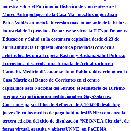
muestra sobre el Patrimonio Histórico de Corrientes en el
Museo Antropológico de la Casa Martinez
Ituzaingó: Juan
Pablo Valdés anunció la inversión más importante de la historia
industrial de la provincia
Deportes: se viene la II Expo Deportes,
Educación y Salud en la costanera capitalina desde el 23 de
abril
Cultura: la Orquesta Sinfónica provincial convoca a
artistas locales para la ópera Bastián y Bastiana
Salud Pública:
la provincia desarrolla una Jornada de Actualizacion en
Cannabis Medicinal
Economía: Juan Pablo Valdés reinaguró la
Casa Matriz del Banco de Corrientes en el centro
capitalino
Fiesta Nacional del Surubí: el Ministerio de Turismo
prepara su participación institucional en Goya
Salarios:
Corrientes paga el Plus de Refuerzo de $ 100.000 desde hoy
jueves 16 en los medios de pago habituales
UNNE: comienza la
tercera edición del ciclo de divulgación “NEO/NEA Ciencia”, de
forma virtual, gratuita y abierta
UNNE: en FaCENA