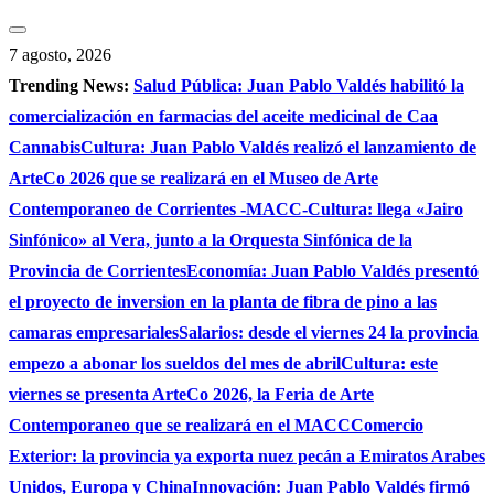
Saltar
al
7 agosto, 2026
contenido
Trending News:
Salud Pública: Juan Pablo Valdés habilitó la
comercialización en farmacias del aceite medicinal de Caa
Cannabis
Cultura: Juan Pablo Valdés realizó el lanzamiento de
ArteCo 2026 que se realizará en el Museo de Arte
Contemporaneo de Corrientes -MACC-
Cultura: llega «Jairo
Sinfónico» al Vera, junto a la Orquesta Sinfónica de la
Provincia de Corrientes
Economía: Juan Pablo Valdés presentó
el proyecto de inversion en la planta de fibra de pino a las
camaras empresariales
Salarios: desde el viernes 24 la provincia
empezo a abonar los sueldos del mes de abril
Cultura: este
viernes se presenta ArteCo 2026, la Feria de Arte
Contemporaneo que se realizará en el MACC
Comercio
Exterior: la provincia ya exporta nuez pecán a Emiratos Arabes
Unidos, Europa y China
Innovación: Juan Pablo Valdés firmó