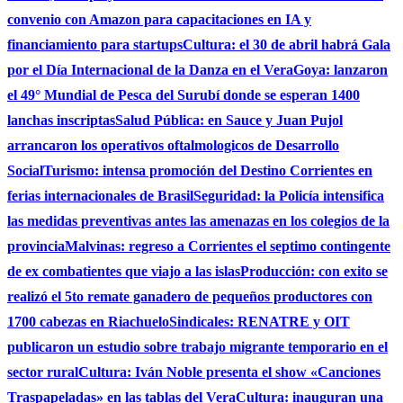
convenio con Amazon para capacitaciones en IA y
financiamiento para startups
Cultura: el 30 de abril habrá Gala
por el Día Internacional de la Danza en el Vera
Goya: lanzaron
el 49° Mundial de Pesca del Surubí donde se esperan 1400
lanchas inscriptas
Salud Pública: en Sauce y Juan Pujol
arrancaron los operativos oftalmologicos de Desarrollo
Social
Turismo: intensa promoción del Destino Corrientes en
ferias internacionales de Brasil
Seguridad: la Policía intensifica
las medidas preventivas antes las amenazas en los colegios de la
provincia
Malvinas: regreso a Corrientes el septimo contingente
de ex combatientes que viajo a las islas
Producción: con exito se
realizó el 5to remate ganadero de pequeños productores con
1700 cabezas en Riachuelo
Sindicales: RENATRE y OIT
publicaron un estudio sobre trabajo migrante temporario en el
sector rural
Cultura: Iván Noble presenta el show «Canciones
Traspapeladas» en las tablas del Vera
Cultura: inauguran una