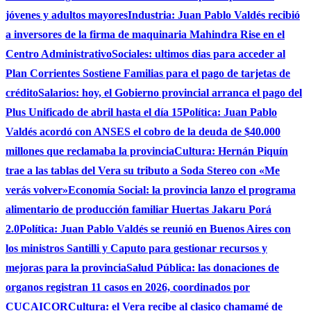
jóvenes y adultos mayores
Industria: Juan Pablo Valdés recibió
a inversores de la firma de maquinaria Mahindra Rise en el
Centro Administrativo
Sociales: ultimos dias para acceder al
Plan Corrientes Sostiene Familias para el pago de tarjetas de
crédito
Salarios: hoy, el Gobierno provincial arranca el pago del
Plus Unificado de abril hasta el día 15
Política: Juan Pablo
Valdés acordó con ANSES el cobro de la deuda de $40.000
millones que reclamaba la provincia
Cultura: Hernán Piquín
trae a las tablas del Vera su tributo a Soda Stereo con «Me
verás volver»
Economía Social: la provincia lanzo el programa
alimentario de producción familiar Huertas Jakaru Porá
2.0
Política: Juan Pablo Valdés se reunió en Buenos Aires con
los ministros Santilli y Caputo para gestionar recursos y
mejoras para la provincia
Salud Pública: las donaciones de
organos registran 11 casos en 2026, coordinados por
CUCAICOR
Cultura: el Vera recibe al clasico chamamé de