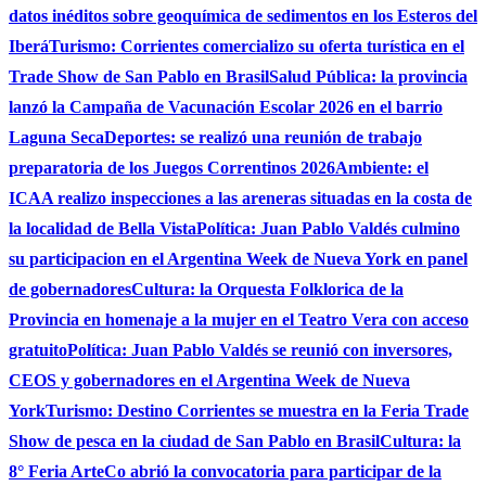
datos inéditos sobre geoquímica de sedimentos en los Esteros del
Iberá
Turismo: Corrientes comercializo su oferta turística en el
Trade Show de San Pablo en Brasil
Salud Pública: la provincia
lanzó la Campaña de Vacunación Escolar 2026 en el barrio
Laguna Seca
Deportes: se realizó una reunión de trabajo
preparatoria de los Juegos Correntinos 2026
Ambiente: el
ICAA realizo inspecciones a las areneras situadas en la costa de
la localidad de Bella Vista
Política: Juan Pablo Valdés culmino
su participacion en el Argentina Week de Nueva York en panel
de gobernadores
Cultura: la Orquesta Folklorica de la
Provincia en homenaje a la mujer en el Teatro Vera con acceso
gratuito
Política: Juan Pablo Valdés se reunió con inversores,
CEOS y gobernadores en el Argentina Week de Nueva
York
Turismo: Destino Corrientes se muestra en la Feria Trade
Show de pesca en la ciudad de San Pablo en Brasil
Cultura: la
8° Feria ArteCo abrió la convocatoria para participar de la