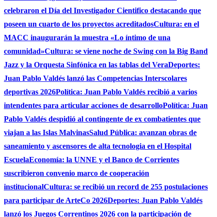
celebraron el Día del Investigador Cientifico destacando que
poseen un cuarto de los proyectos acreditados
Cultura: en el
MACC inaugurarán la muestra «Lo íntimo de una
comunidad»
Cultura: se viene noche de Swing con la Big Band
Jazz y la Orquesta Sinfónica en las tablas del Vera
Deportes:
Juan Pablo Valdés lanzó las Competencias Interscolares
deportivas 2026
Política: Juan Pablo Valdés recibió a varios
intendentes para articular acciones de desarrollo
Política: Juan
Pablo Valdés despidió al contingente de ex combatientes que
viajan a las Islas Malvinas
Salud Pública: avanzan obras de
saneamiento y ascensores de alta tecnologia en el Hospital
Escuela
Economía: la UNNE y el Banco de Corrientes
suscribieron convenio marco de cooperación
institucional
Cultura: se recibió un record de 255 postulaciones
para participar de ArteCo 2026
Deportes: Juan Pablo Valdés
lanzó los Juegos Correntinos 2026 con la participación de