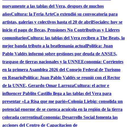
nuevamente a las tablas del Vera, despues de muchos
años
Cultura: la Feria ArteCo extendió su convocatoria para
artistas, galerias y colectivos hasta el 20 de abril
Sociales: hoy se
inicio el pago de Becas, Pensiones No Contributivas y Lideres
comunitarios
Cultura: las tablas del Vera reciben a The Beats, la
mejor banda tributo a la beatlemania actual
Política: Juan
Pablo Valdés informó sobre gestiones por deuda de ANSES,
traspaso de tierras nacionales y la UNNE
Economía: Corrientes
en la primera Asamblea 2026 del Consejo Federal de Turismo
en Rosario
Política: Juan Pablo Valdés se reunió con el Rector
de la UNNE, Gerardo Omar Larroza
Cultura: el actor e
influencer Pablito Castillo llega a las tablas del Vera para
presentar «La Risa que me parió»
Colonia Liebig: consolida un
potencial enorme de se cuenca acuicola en la región de la tierra
colorada correntina
Economia: Desarrollo Social fomenta las
acciones del Centro de Capacitacion de