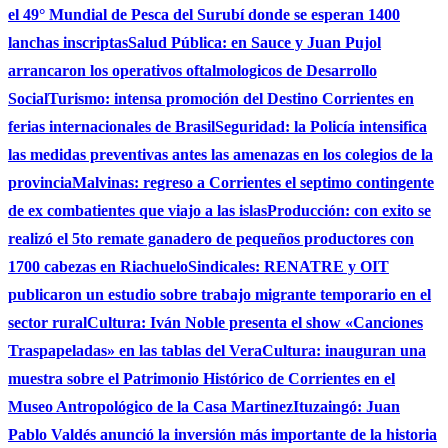
el 49° Mundial de Pesca del Surubí donde se esperan 1400
lanchas inscriptas
Salud Pública: en Sauce y Juan Pujol
arrancaron los operativos oftalmologicos de Desarrollo
Social
Turismo: intensa promoción del Destino Corrientes en
ferias internacionales de Brasil
Seguridad: la Policía intensifica
las medidas preventivas antes las amenazas en los colegios de la
provincia
Malvinas: regreso a Corrientes el septimo contingente
de ex combatientes que viajo a las islas
Producción: con exito se
realizó el 5to remate ganadero de pequeños productores con
1700 cabezas en Riachuelo
Sindicales: RENATRE y OIT
publicaron un estudio sobre trabajo migrante temporario en el
sector rural
Cultura: Iván Noble presenta el show «Canciones
Traspapeladas» en las tablas del Vera
Cultura: inauguran una
muestra sobre el Patrimonio Histórico de Corrientes en el
Museo Antropológico de la Casa Martinez
Ituzaingó: Juan
Pablo Valdés anunció la inversión más importante de la historia