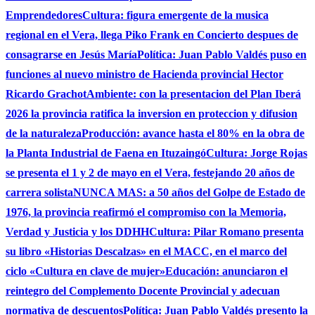
Emprendedores
Cultura: figura emergente de la musica
regional en el Vera, llega Piko Frank en Concierto despues de
consagrarse en Jesús María
Política: Juan Pablo Valdés puso en
funciones al nuevo ministro de Hacienda provincial Hector
Ricardo Grachot
Ambiente: con la presentacion del Plan Iberá
2026 la provincia ratifica la inversion en proteccion y difusion
de la naturaleza
Producción: avance hasta el 80% en la obra de
la Planta Industrial de Faena en Ituzaingó
Cultura: Jorge Rojas
se presenta el 1 y 2 de mayo en el Vera, festejando 20 años de
carrera solista
NUNCA MAS: a 50 años del Golpe de Estado de
1976, la provincia reafirmó el compromiso con la Memoria,
Verdad y Justicia y los DDHH
Cultura: Pilar Romano presenta
su libro «Historias Descalzas» en el MACC, en el marco del
ciclo «Cultura en clave de mujer»
Educación: anunciaron el
reintegro del Complemento Docente Provincial y adecuan
normativa de descuentos
Política: Juan Pablo Valdés presento la