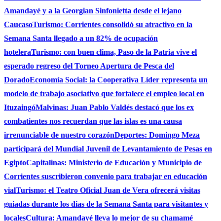
Amandayé y a la Georgian Sinfonietta desde el lejano
Caucaso
Turismo: Corrientes consolidó su atractivo en la
Semana Santa llegado a un 82% de ocupación
hotelera
Turismo: con buen clima, Paso de la Patria vive el
esperado regreso del Torneo Apertura de Pesca del
Dorado
Economía Social: la Cooperativa Líder representa un
modelo de trabajo asociativo que fortalece el empleo local en
Ituzaingó
Malvinas: Juan Pablo Valdés destacó que los ex
combatientes nos recuerdan que las islas es una causa
irrenunciable de nuestro corazón
Deportes: Domingo Meza
participará del Mundial Juvenil de Levantamiento de Pesas en
Egipto
Capitalinas: Ministerio de Educación y Municipio de
Corrientes suscribieron convenio para trabajar en educación
vial
Turismo: el Teatro Oficial Juan de Vera ofrecerá visitas
guiadas durante los dias de la Semana Santa para visitantes y
locales
Cultura: Amandayé lleva lo mejor de su chamamé