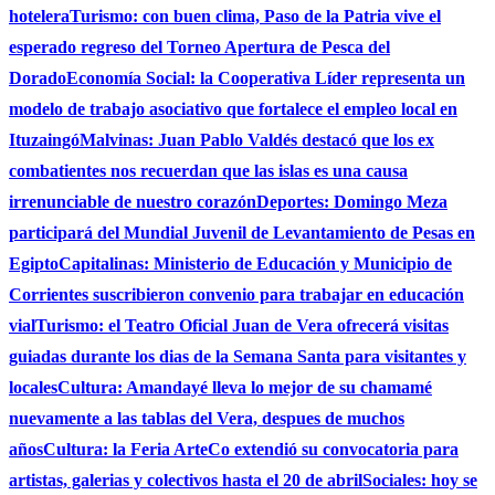
hotelera
Turismo: con buen clima, Paso de la Patria vive el
esperado regreso del Torneo Apertura de Pesca del
Dorado
Economía Social: la Cooperativa Líder representa un
modelo de trabajo asociativo que fortalece el empleo local en
Ituzaingó
Malvinas: Juan Pablo Valdés destacó que los ex
combatientes nos recuerdan que las islas es una causa
irrenunciable de nuestro corazón
Deportes: Domingo Meza
participará del Mundial Juvenil de Levantamiento de Pesas en
Egipto
Capitalinas: Ministerio de Educación y Municipio de
Corrientes suscribieron convenio para trabajar en educación
vial
Turismo: el Teatro Oficial Juan de Vera ofrecerá visitas
guiadas durante los dias de la Semana Santa para visitantes y
locales
Cultura: Amandayé lleva lo mejor de su chamamé
nuevamente a las tablas del Vera, despues de muchos
años
Cultura: la Feria ArteCo extendió su convocatoria para
artistas, galerias y colectivos hasta el 20 de abril
Sociales: hoy se