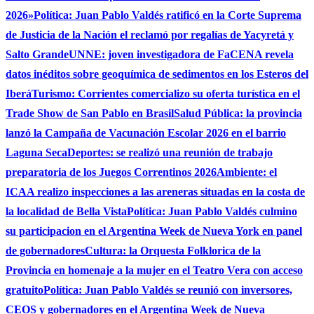
2026»
Política: Juan Pablo Valdés ratificó en la Corte Suprema
de Justicia de la Nación el reclamó por regalías de Yacyretá y
Salto Grande
UNNE: joven investigadora de FaCENA revela
datos inéditos sobre geoquímica de sedimentos en los Esteros del
Iberá
Turismo: Corrientes comercializo su oferta turística en el
Trade Show de San Pablo en Brasil
Salud Pública: la provincia
lanzó la Campaña de Vacunación Escolar 2026 en el barrio
Laguna Seca
Deportes: se realizó una reunión de trabajo
preparatoria de los Juegos Correntinos 2026
Ambiente: el
ICAA realizo inspecciones a las areneras situadas en la costa de
la localidad de Bella Vista
Política: Juan Pablo Valdés culmino
su participacion en el Argentina Week de Nueva York en panel
de gobernadores
Cultura: la Orquesta Folklorica de la
Provincia en homenaje a la mujer en el Teatro Vera con acceso
gratuito
Política: Juan Pablo Valdés se reunió con inversores,
CEOS y gobernadores en el Argentina Week de Nueva