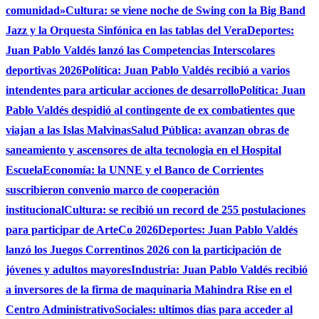
comunidad»
Cultura: se viene noche de Swing con la Big Band
Jazz y la Orquesta Sinfónica en las tablas del Vera
Deportes:
Juan Pablo Valdés lanzó las Competencias Interscolares
deportivas 2026
Política: Juan Pablo Valdés recibió a varios
intendentes para articular acciones de desarrollo
Política: Juan
Pablo Valdés despidió al contingente de ex combatientes que
viajan a las Islas Malvinas
Salud Pública: avanzan obras de
saneamiento y ascensores de alta tecnologia en el Hospital
Escuela
Economía: la UNNE y el Banco de Corrientes
suscribieron convenio marco de cooperación
institucional
Cultura: se recibió un record de 255 postulaciones
para participar de ArteCo 2026
Deportes: Juan Pablo Valdés
lanzó los Juegos Correntinos 2026 con la participación de
jóvenes y adultos mayores
Industria: Juan Pablo Valdés recibió
a inversores de la firma de maquinaria Mahindra Rise en el
Centro Administrativo
Sociales: ultimos dias para acceder al