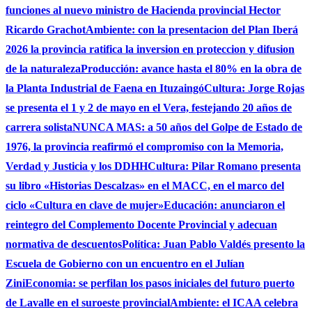
funciones al nuevo ministro de Hacienda provincial Hector
Ricardo Grachot
Ambiente: con la presentacion del Plan Iberá
2026 la provincia ratifica la inversion en proteccion y difusion
de la naturaleza
Producción: avance hasta el 80% en la obra de
la Planta Industrial de Faena en Ituzaingó
Cultura: Jorge Rojas
se presenta el 1 y 2 de mayo en el Vera, festejando 20 años de
carrera solista
NUNCA MAS: a 50 años del Golpe de Estado de
1976, la provincia reafirmó el compromiso con la Memoria,
Verdad y Justicia y los DDHH
Cultura: Pilar Romano presenta
su libro «Historias Descalzas» en el MACC, en el marco del
ciclo «Cultura en clave de mujer»
Educación: anunciaron el
reintegro del Complemento Docente Provincial y adecuan
normativa de descuentos
Política: Juan Pablo Valdés presento la
Escuela de Gobierno con un encuentro en el Julían
Zini
Economia: se perfilan los pasos iniciales del futuro puerto
de Lavalle en el suroeste provincial
Ambiente: el ICAA celebra