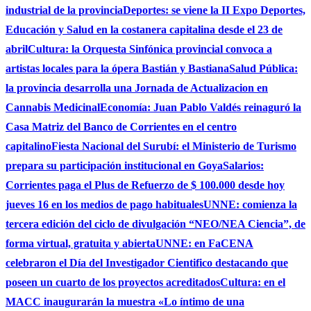
industrial de la provincia
Deportes: se viene la II Expo Deportes,
Educación y Salud en la costanera capitalina desde el 23 de
abril
Cultura: la Orquesta Sinfónica provincial convoca a
artistas locales para la ópera Bastián y Bastiana
Salud Pública:
la provincia desarrolla una Jornada de Actualizacion en
Cannabis Medicinal
Economía: Juan Pablo Valdés reinaguró la
Casa Matriz del Banco de Corrientes en el centro
capitalino
Fiesta Nacional del Surubí: el Ministerio de Turismo
prepara su participación institucional en Goya
Salarios:
Corrientes paga el Plus de Refuerzo de $ 100.000 desde hoy
jueves 16 en los medios de pago habituales
UNNE: comienza la
tercera edición del ciclo de divulgación “NEO/NEA Ciencia”, de
forma virtual, gratuita y abierta
UNNE: en FaCENA
celebraron el Día del Investigador Cientifico destacando que
poseen un cuarto de los proyectos acreditados
Cultura: en el
MACC inaugurarán la muestra «Lo íntimo de una