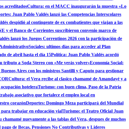
os acreditados
Cultura: en el MACC inaugurarán la muestra «Lo
ortes: Juan Pablo Valdés lanzó las Competencias Interscolares
ldés despidió al contingente de ex combatientes que viajan a las
 y el Banco de Corrientes suscribieron convenio marco de
ldés lanzó los Juegos Correntinos 2026 con la participación de
 Administrativo
Sociales: ultimos dias para acceder al Plan
do de abril hasta el día 15
Política: Juan Pablo Valdés acordó
su tributo a Soda Stereo con «Me verás volver»
Economía Social:
 Buenos Aires con los ministros Santilli y Caputo para gestionar
AICOR
Cultura: el Vera recibe al clasico chamamé de Amandayé y a
 ocupación hotelera
Turismo: con buen clima, Paso de la Patria
abajo asociativo que fortalece el empleo local en
uestro corazón
Deportes: Domingo Meza participará del Mundial
 para trabajar en educación vial
Turismo: el Teatro Oficial Juan
su chamamé nuevamente a las tablas del Vera, despues de muchos
 el pago de Becas, Pensiones No Contributivas y Lideres