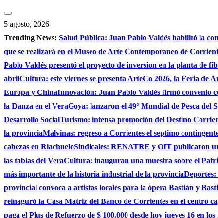
Saltar
al
5 agosto, 2026
contenido
Trending News:
Salud Pública: Juan Pablo Valdés habilitó la co
que se realizará en el Museo de Arte Contemporaneo de Corrie
Pablo Valdés presentó el proyecto de inversion en la planta de fi
abril
Cultura: este viernes se presenta ArteCo 2026, la Feria de
Europa y China
Innovación: Juan Pablo Valdés firmó convenio c
la Danza en el Vera
Goya: lanzaron el 49° Mundial de Pesca del S
Desarrollo Social
Turismo: intensa promoción del Destino Corrient
la provincia
Malvinas: regreso a Corrientes el septimo contingente 
cabezas en Riachuelo
Sindicales: RENATRE y OIT publicaron un e
las tablas del Vera
Cultura: inauguran una muestra sobre el Patri
más importante de la historia industrial de la provincia
Deportes: 
provincial convoca a artistas locales para la ópera Bastián y Bast
reinaguró la Casa Matriz del Banco de Corrientes en el centro ca
paga el Plus de Refuerzo de $ 100.000 desde hoy jueves 16 en los