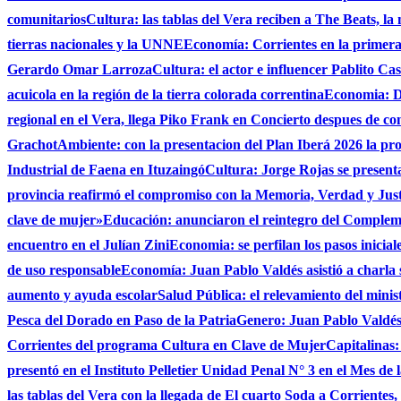
comunitarios
Cultura: las tablas del Vera reciben a The Beats, la
tierras nacionales y la UNNE
Economía: Corrientes en la primer
Gerardo Omar Larroza
Cultura: el actor e influencer Pablito Ca
acuicola en la región de la tierra colorada correntina
Economia: De
regional en el Vera, llega Piko Frank en Concierto despues de c
Grachot
Ambiente: con la presentacion del Plan Iberá 2026 la prov
Industrial de Faena en Ituzaingó
Cultura: Jorge Rojas se presenta
provincia reafirmó el compromiso con la Memoria, Verdad y Jus
clave de mujer»
Educación: anunciaron el reintegro del Complem
encuentro en el Julían Zini
Economia: se perfilan los pasos inicial
de uso responsable
Economía: Juan Pablo Valdés asistió a charla 
aumento y ayuda escolar
Salud Pública: el relevamiento del minist
Pesca del Dorado en Paso de la Patria
Genero: Juan Pablo Valdés 
Corrientes del programa Cultura en Clave de Mujer
Capitalinas:
presentó en el Instituto Pelletier Unidad Penal N° 3 en el Mes de
las tablas del Vera con la llegada de El cuarto Soda a Corrientes