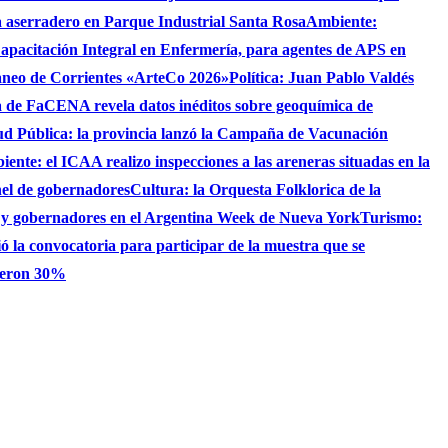
 aserradero en Parque Industrial Santa Rosa
Ambiente:
apacitación Integral en Enfermería, para agentes de APS en
raneo de Corrientes «ArteCo 2026»
Política: Juan Pablo Valdés
 de FaCENA revela datos inéditos sobre geoquímica de
ud Pública: la provincia lanzó la Campaña de Vacunación
ente: el ICAA realizo inspecciones a las areneras situadas en la
nel de gobernadores
Cultura: la Orquesta Folklorica de la
S y gobernadores en el Argentina Week de Nueva York
Turismo:
ó la convocatoria para participar de la muestra que se
bieron 30%