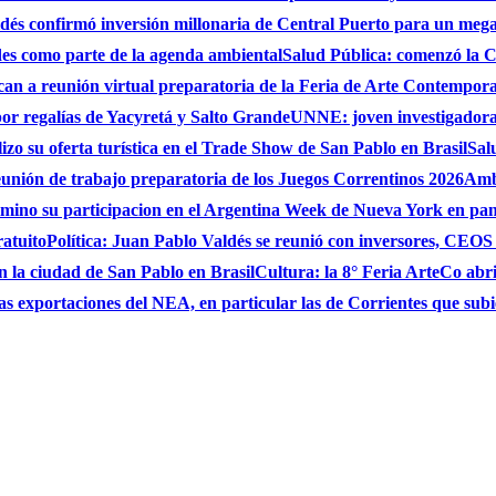
és confirmó inversión millonaria de Central Puerto para un mega
des como parte de la agenda ambiental
Salud Pública: comenzó la C
can a reunión virtual preparatoria de la Feria de Arte Contempo
por regalías de Yacyretá y Salto Grande
UNNE: joven investigadora
zo su oferta turística en el Trade Show de San Pablo en Brasil
Sal
eunión de trabajo preparatoria de los Juegos Correntinos 2026
Ambi
ulmino su participacion en el Argentina Week de Nueva York en pa
ratuito
Política: Juan Pablo Valdés se reunió con inversores, CEO
n la ciudad de San Pablo en Brasil
Cultura: la 8° Feria ArteCo abri
as exportaciones del NEA, en particular las de Corrientes que su