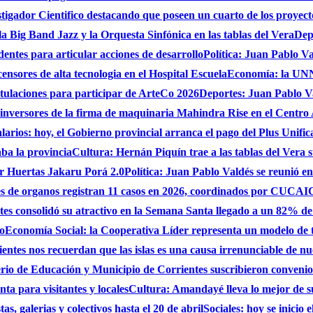
gador Cientifico destacando que poseen un cuarto de los proyect
a Big Band Jazz y la Orquesta Sinfónica en las tablas del Vera
Dep
dentes para articular acciones de desarrollo
Política: Juan Pablo Va
nsores de alta tecnologia en el Hospital Escuela
Economía: la UNNE
stulaciones para participar de ArteCo 2026
Deportes: Juan Pablo Va
 inversores de la firma de maquinaria Mahindra Rise en el Centro
larios: hoy, el Gobierno provincial arranca el pago del Plus Unifica
ba la provincia
Cultura: Hernán Piquín trae a las tablas del Vera 
ar Huertas Jakaru Porá 2.0
Política: Juan Pablo Valdés se reunió en
nes de organos registran 11 casos en 2026, coordinados por CUC
es consolidó su atractivo en la Semana Santa llegado a un 82% de
do
Economía Social: la Cooperativa Líder representa un modelo de tr
entes nos recuerdan que las islas es una causa irrenunciable de n
erio de Educación y Municipio de Corrientes suscribieron convenio
ta para visitantes y locales
Cultura: Amandayé lleva lo mejor de 
s, galerias y colectivos hasta el 20 de abril
Sociales: hoy se inicio