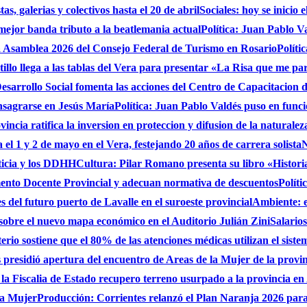
s, galerias y colectivos hasta el 20 de abril
Sociales: hoy se inicio
 mejor banda tributo a la beatlemania actual
Política: Juan Pablo V
a Asamblea 2026 del Consejo Federal de Turismo en Rosario
Políti
stillo llega a las tablas del Vera para presentar «La Risa que me pa
sarrollo Social fomenta las acciones del Centro de Capacitacion
onsagrarse en Jesús María
Política: Juan Pablo Valdés puso en func
incia ratifica la inversion en proteccion y difusion de la naturalez
 el 1 y 2 de mayo en el Vera, festejando 20 años de carrera solista
N
ticia y los DDHH
Cultura: Pilar Romano presenta su libro «Histori
ento Docente Provincial y adecuan normativa de descuentos
Políti
es del futuro puerto de Lavalle en el suroeste provincial
Ambiente: 
sobre el nuevo mapa económico en el Auditorio Julián Zini
Salario
erio sostiene que el 80% de las atenciones médicas utilizan el siste
presidió apertura del encuentro de Areas de la Mujer de la provi
 la Fiscalia de Estado recupero terreno usurpado a la provincia en
 la Mujer
Producción: Corrientes relanzó el Plan Naranja 2026 para 