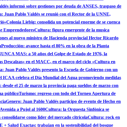
aldés informó sobre gestiones por deuda de ANSES, traspaso de
ca: Juan Pablo Valdés se reunió con el Rector de la UNNE,
rió»
Colonia Liebig: consolida un potencial enorme de se cuenca
 de Emprendedores
Cultura: figura emergente de la musica
iones al nuevo ministro de Hacienda provincial Hector Ricardo
a
Producción: avance hasta el 80% en la obra de la Planta
UNCA MAS: a 50 años del Golpe de Estado de 1976, la
as Descalzas» en el MACC, en el marco del ciclo «Cultura en
ca: Juan Pablo Valdés presento la Escuela de Gobierno con un
el ICAA celebra el Día Mundial del Agua promoviendo medidas
s: desde el 25 de marzo la provincia paga sueldos de marzo con
ma público
Turismo: regreso con todo del Torneo Apertura de
ncia
Genero: Juan Pablo Valdés participo de evento de Hecho en
 Avenida a Pujol al 1600
Cultura: la Orquesta Sinfónica se
consolidarse como lider del mercado citricola
Cultura: rock en
 + Salud Exactas: trabajan en la sostenibilidad del bosque