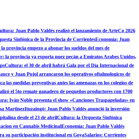
ultura: Juan Pablo Valdés realizó el lanzamiento de ArteCo 2026
questa Sinfónica de la Provincia de Corrientes
Economía: Juan
4 la provincia empezo a abonar los sueldos del mes de
r: la provincia ya exporta nuez pecán a Emiratos Arabes Unidos,
ups
Cultura: el 30 de abril habrá Gala por el Día Internacional de
auce y Juan Pujol arrancaron los operativos oftalmologicos de
fica las medidas preventivas antes las amenazas en los colegios de
ealizó el 5to remate ganadero de pequeños productores con 1700
ura: Iván Noble presenta el show «Canciones Traspapeladas» en
asa Martinez
Ituzaingó: Juan Pablo Valdés anunció la inversión
italina desde el 23 de abril
Cultura: la Orquesta Sinfónica
izacion en Cannabis Medicinal
Economía: Juan Pablo Valdés
ra su participación institucional en Goya
Salarios: Corrientes