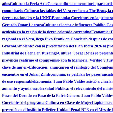
años
Cultura: la Feria ArteCo extendió su convocatoria para artista
comunitarios
Cultura: las tablas del Vera reciben a The Beats, la
tierras nacionales y la UNNE
Economía: Corrientes en la primer
Gerardo Omar Larroza
Cultura: el actor e influencer Pablito Ca
acuicola en la región de la tierra colorada correntina
Economia: De
regional en el Vera, llega Piko Frank en Concierto despues de c
Grachot
Ambiente: con la presentacion del Plan Iberá 2026 la prov
Industrial de Faena en Ituzaingó
Cultura: Jorge Rojas se presenta
provincia reafirmó el compromiso con la Memoria, Verdad y Jus
clave de mujer»
Educación: anunciaron el reintegro del Complem
encuentro en el Julían Zini
Economia: se perfilan los pasos inicial
de uso responsable
Economía: Juan Pablo Valdés asistió a charla 
aumento y ayuda escolar
Salud Pública: el relevamiento del minist
Pesca del Dorado en Paso de la Patria
Genero: Juan Pablo Valdés 
Corrientes del programa Cultura en Clave de Mujer
Capitalinas:
presentó en el Instituto Pelletier Unidad Penal N° 3 en el Mes de