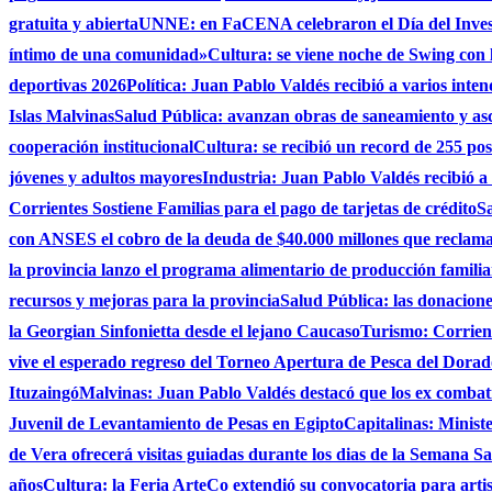
gratuita y abierta
UNNE: en FaCENA celebraron el Día del Investi
íntimo de una comunidad»
Cultura: se viene noche de Swing con l
deportivas 2026
Política: Juan Pablo Valdés recibió a varios inten
Islas Malvinas
Salud Pública: avanzan obras de saneamiento y asce
cooperación institucional
Cultura: se recibió un record de 255 po
jóvenes y adultos mayores
Industria: Juan Pablo Valdés recibió a
Corrientes Sostiene Familias para el pago de tarjetas de crédito
Sa
con ANSES el cobro de la deuda de $40.000 millones que reclama
la provincia lanzo el programa alimentario de producción famili
recursos y mejoras para la provincia
Salud Pública: las donacio
la Georgian Sinfonietta desde el lejano Caucaso
Turismo: Corrient
vive el esperado regreso del Torneo Apertura de Pesca del Dora
Ituzaingó
Malvinas: Juan Pablo Valdés destacó que los ex combati
Juvenil de Levantamiento de Pesas en Egipto
Capitalinas: Minist
de Vera ofrecerá visitas guiadas durante los dias de la Semana San
años
Cultura: la Feria ArteCo extendió su convocatoria para artista