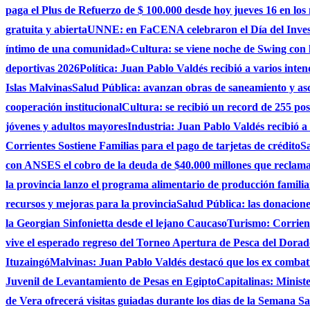
paga el Plus de Refuerzo de $ 100.000 desde hoy jueves 16 en los
gratuita y abierta
UNNE: en FaCENA celebraron el Día del Investi
íntimo de una comunidad»
Cultura: se viene noche de Swing con l
deportivas 2026
Política: Juan Pablo Valdés recibió a varios inten
Islas Malvinas
Salud Pública: avanzan obras de saneamiento y asce
cooperación institucional
Cultura: se recibió un record de 255 po
jóvenes y adultos mayores
Industria: Juan Pablo Valdés recibió a
Corrientes Sostiene Familias para el pago de tarjetas de crédito
Sa
con ANSES el cobro de la deuda de $40.000 millones que reclama
la provincia lanzo el programa alimentario de producción famili
recursos y mejoras para la provincia
Salud Pública: las donacio
la Georgian Sinfonietta desde el lejano Caucaso
Turismo: Corrient
vive el esperado regreso del Torneo Apertura de Pesca del Dora
Ituzaingó
Malvinas: Juan Pablo Valdés destacó que los ex combati
Juvenil de Levantamiento de Pesas en Egipto
Capitalinas: Minist
de Vera ofrecerá visitas guiadas durante los dias de la Semana San