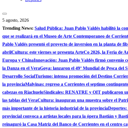
5 agosto, 2026
Trending News:
Salud Pública: Juan Pablo Valdés habilitó la co
que se realizará en el Museo de Arte Contemporaneo de Corrie
Pablo Valdés presentó el proyecto de inversion en la planta de fi
abril
Cultura: este viernes se presenta ArteCo 2026, la Feria de
Europa y China
Innovación: Juan Pablo Valdés firmó convenio c
la Danza en el Vera
Goya: lanzaron el 49° Mundial de Pesca del S
Desarrollo Social
Turismo: intensa promoción del Destino Corrient
la provincia
Malvinas: regreso a Corrientes el septimo contingente 
cabezas en Riachuelo
Sindicales: RENATRE y OIT publicaron un e
las tablas del Vera
Cultura: inauguran una muestra sobre el Patri
más importante de la historia industrial de la provincia
Deportes: 
provincial convoca a artistas locales para la ópera Bastián y Bast
reinaguró la Casa Matriz del Banco de Corrientes en el centro ca