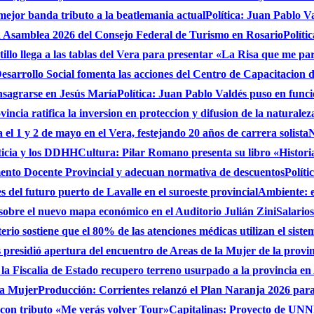
 mejor banda tributo a la beatlemania actual
Política: Juan Pablo V
a Asamblea 2026 del Consejo Federal de Turismo en Rosario
Políti
stillo llega a las tablas del Vera para presentar «La Risa que me pa
sarrollo Social fomenta las acciones del Centro de Capacitacion
onsagrarse en Jesús María
Política: Juan Pablo Valdés puso en func
incia ratifica la inversion en proteccion y difusion de la naturalez
 el 1 y 2 de mayo en el Vera, festejando 20 años de carrera solista
N
ticia y los DDHH
Cultura: Pilar Romano presenta su libro «Histori
ento Docente Provincial y adecuan normativa de descuentos
Políti
es del futuro puerto de Lavalle en el suroeste provincial
Ambiente: 
sobre el nuevo mapa económico en el Auditorio Julián Zini
Salario
erio sostiene que el 80% de las atenciones médicas utilizan el siste
presidió apertura del encuentro de Areas de la Mujer de la provi
 la Fiscalia de Estado recupero terreno usurpado a la provincia en
 la Mujer
Producción: Corrientes relanzó el Plan Naranja 2026 para 
, con tributo «Me verás volver Tour»
Capitalinas: Proyecto de UNNE