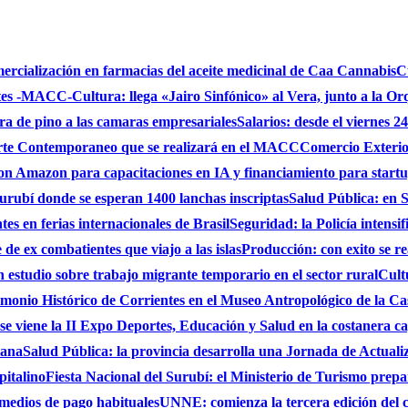
mercialización en farmacias del aceite medicinal de Caa Cannabis
C
ntes -MACC-
Cultura: llega «Jairo Sinfónico» al Vera, junto a la Or
bra de pino a las camaras empresariales
Salarios: desde el viernes 2
 Arte Contemporaneo que se realizará en el MACC
Comercio Exterio
on Amazon para capacitaciones en IA y financiamiento para start
urubí donde se esperan 1400 lanchas inscriptas
Salud Pública: en S
es en ferias internacionales de Brasil
Seguridad: la Policía intensi
de ex combatientes que viajo a las islas
Producción: con exito se r
studio sobre trabajo migrante temporario en el sector rural
Cult
monio Histórico de Corrientes en el Museo Antropológico de la C
se viene la II Expo Deportes, Educación y Salud en la costanera cap
iana
Salud Pública: la provincia desarrolla una Jornada de Actual
pitalino
Fiesta Nacional del Surubí: el Ministerio de Turismo prepa
 medios de pago habituales
UNNE: comienza la tercera edición del 