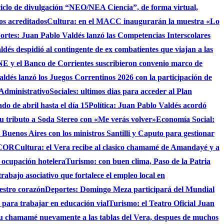
ciclo de divulgación “NEO/NEA Ciencia”, de forma virtual,
os acreditados
Cultura: en el MACC inaugurarán la muestra «Lo
ortes: Juan Pablo Valdés lanzó las Competencias Interscolares
ldés despidió al contingente de ex combatientes que viajan a las
 y el Banco de Corrientes suscribieron convenio marco de
ldés lanzó los Juegos Correntinos 2026 con la participación de
 Administrativo
Sociales: ultimos dias para acceder al Plan
do de abril hasta el día 15
Política: Juan Pablo Valdés acordó
su tributo a Soda Stereo con «Me verás volver»
Economía Social:
 Buenos Aires con los ministros Santilli y Caputo para gestionar
AICOR
Cultura: el Vera recibe al clasico chamamé de Amandayé y a
 ocupación hotelera
Turismo: con buen clima, Paso de la Patria
abajo asociativo que fortalece el empleo local en
uestro corazón
Deportes: Domingo Meza participará del Mundial
 para trabajar en educación vial
Turismo: el Teatro Oficial Juan
su chamamé nuevamente a las tablas del Vera, despues de muchos