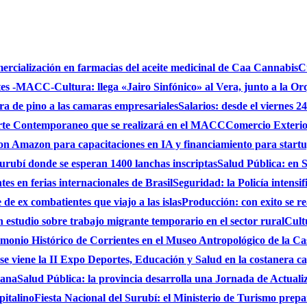
mercialización en farmacias del aceite medicinal de Caa Cannabis
C
ntes -MACC-
Cultura: llega «Jairo Sinfónico» al Vera, junto a la Or
bra de pino a las camaras empresariales
Salarios: desde el viernes 2
 Arte Contemporaneo que se realizará en el MACC
Comercio Exterio
on Amazon para capacitaciones en IA y financiamiento para start
urubí donde se esperan 1400 lanchas inscriptas
Salud Pública: en S
es en ferias internacionales de Brasil
Seguridad: la Policía intensi
de ex combatientes que viajo a las islas
Producción: con exito se r
studio sobre trabajo migrante temporario en el sector rural
Cult
monio Histórico de Corrientes en el Museo Antropológico de la C
se viene la II Expo Deportes, Educación y Salud en la costanera cap
iana
Salud Pública: la provincia desarrolla una Jornada de Actual
pitalino
Fiesta Nacional del Surubí: el Ministerio de Turismo prepa