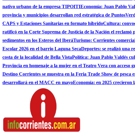
nativo urbano de la empresa TIPOITI
Economía: Juan Pablo Vald
provincia y municipios desarrollan red estratégica de PuntosVer
CAPS y Estaciones Sanitarias en formato hibrido
Cultura: convo
ratificó en la Corte Suprema de Justicia de la Nación el reclamó 
sedimentos en los Esteros del Iberá
Turismo: Corrientes comerciali
Escolar 2026 en el barrio Laguna Seca
Deportes: se realizó una r
costa de la localidad de Bella Vista
Política: Juan Pablo Valdés c
Provincia en homenaje a la mujer en el Teatro Vera con acceso g
Destino Corrientes se muestra en la Feria Trade Show de pesca e
desarrollará en el MACC en mayo
Economía: en 2025 crecieron l