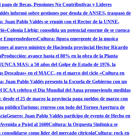
 el pago de Becas, Pensiones No Contributivas y Lideres
aldés informó sobre gestiones por deuda de ANSES, traspaso de
ca: Juan Pablo Valdés se reunió con el Rector de la UNNE,
rió»
Colonia Liebig: consolida un potencial enorme de se cuenca
 de Emprendedores
Cultura: figura emergente de la musica
iones al nuevo ministro de Hacienda provincial Hector Ricardo
a
Producción: avance hasta el 80% en la obra de la Planta
UNCA MAS: a 50 años del Golpe de Estado de 1976, la
as Descalzas» en el MACC, en el marco del ciclo «Cultura en
ca: Juan Pablo Valdés presento la Escuela de Gobierno con un
el ICAA celebra el Día Mundial del Agua promoviendo medidas
s: desde el 25 de marzo la provincia paga sueldos de marzo con
ma público
Turismo: regreso con todo del Torneo Apertura de
ncia
Genero: Juan Pablo Valdés participo de evento de Hecho en
 Avenida a Pujol al 1600
Cultura: la Orquesta Sinfónica se
consolidarse como lider del mercado citricola
Cultura: rock en