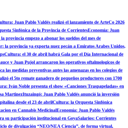
ultura: Juan Pablo Valdés realizó el lanzamiento de ArteCo 2026
questa Sinfónica de la Provincia de Corrientes
Economía: Juan
4 la provincia empezo a abonar los sueldos del mes de
r: la provincia ya exporta nuez pecán a Emiratos Arabes Unidos,
ups
Cultura: el 30 de abril habrá Gala por el Día Internacional de
auce y Juan Pujol arrancaron los operativos oftalmologicos de
fica las medidas preventivas antes las amenazas en los colegios de
ealizó el 5to remate ganadero de pequeños productores con 1700
ura: Iván Noble presenta el show «Canciones Traspapeladas» en
asa Martinez
Ituzaingó: Juan Pablo Valdés anunció la inversión
italina desde el 23 de abril
Cultura: la Orquesta Sinfónica
izacion en Cannabis Medicinal
Economía: Juan Pablo Valdés
ra su participación institucional en Goya
Salarios: Corrientes
ciclo de divulgación “NEO/NEA Ciencia”, de forma virtual,