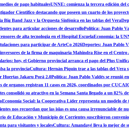
 medios de pago habituales
UNNE: comienza la tercera edición del 
gador Cientifico destacando que poseen un cuarto de los proyect
a Big Band Jazz y la Orquesta Sinfónica en las tablas del Vera
Dep
dentes para articular acciones de desarrollo
Política: Juan Pablo Va
nsores de alta tecnologia en el Hospital Escuela
Economía: la UNNE
stulaciones para participar de ArteCo 2026
Deportes: Juan Pablo Va
 inversores de la firma de maquinaria Mahindra Rise en el Centro
larios: hoy, el Gobierno provincial arranca el pago del Plus Unifica
ba la provincia
Cultura: Hernán Piquín trae a las tablas del Vera 
ar Huertas Jakaru Porá 2.0
Política: Juan Pablo Valdés se reunió en
nes de organos registran 11 casos en 2026, coordinados por CUC
es consolidó su atractivo en la Semana Santa llegado a un 82% de
do
Economía Social: la Cooperativa Líder representa un modelo de tr
entes nos recuerdan que las islas es una causa irrenunciable de n
erio de Educación y Municipio de Corrientes suscribieron convenio
ta para visitantes y locales
Cultura: Amandayé lleva lo mejor de 