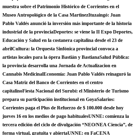
muestra sobre el Patrimonio Histórico de Corrientes en el
Museo Antropológico de la Casa Martinez
Ituzaingó: Juan
Pablo Valdés anunció la inversión más importante de la historia
industrial de la provincia
Deportes: se viene la II Expo Deportes,
Educación y Salud en la costanera capitalina desde el 23 de
abril
Cultura: la Orquesta Sinfónica provincial convoca a
artistas locales para la ópera Bastián y Bastiana
Salud Pública:
la provincia desarrolla una Jornada de Actualizacion en
Cannabis Medicinal
Economía: Juan Pablo Valdés reinaguró la
Casa Matriz del Banco de Corrientes en el centro
capitalino
Fiesta Nacional del Surubí: el Ministerio de Turismo
prepara su participación institucional en Goya
Salarios:
Corrientes paga el Plus de Refuerzo de $ 100.000 desde hoy
jueves 16 en los medios de pago habituales
UNNE: comienza la
tercera edición del ciclo de divulgación “NEO/NEA Ciencia”, de
forma virtual, gratuita y abierta
UNNE: en FaCENA