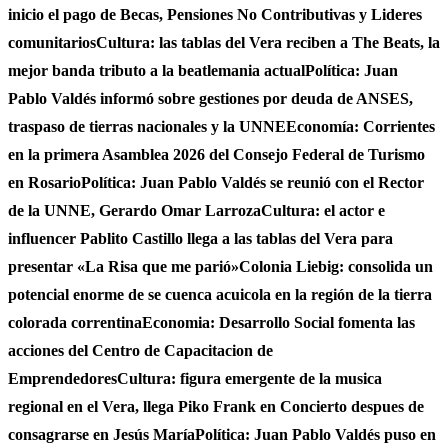
inicio el pago de Becas, Pensiones No Contributivas y Lideres
comunitarios
Cultura: las tablas del Vera reciben a The Beats, la
mejor banda tributo a la beatlemania actual
Política: Juan
Pablo Valdés informó sobre gestiones por deuda de ANSES,
traspaso de tierras nacionales y la UNNE
Economía: Corrientes
en la primera Asamblea 2026 del Consejo Federal de Turismo
en Rosario
Política: Juan Pablo Valdés se reunió con el Rector
de la UNNE, Gerardo Omar Larroza
Cultura: el actor e
influencer Pablito Castillo llega a las tablas del Vera para
presentar «La Risa que me parió»
Colonia Liebig: consolida un
potencial enorme de se cuenca acuicola en la región de la tierra
colorada correntina
Economia: Desarrollo Social fomenta las
acciones del Centro de Capacitacion de
Emprendedores
Cultura: figura emergente de la musica
regional en el Vera, llega Piko Frank en Concierto despues de
consagrarse en Jesús María
Política: Juan Pablo Valdés puso en