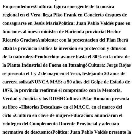
Emprendedores
Cultura: figura emergente de la musica
regional en el Vera, llega Piko Frank en Concierto despues de
consagrarse en Jesús María
Política: Juan Pablo Valdés puso en
funciones al nuevo ministro de Hacienda provincial Hector
Ricardo Grachot
Ambiente: con la presentacion del Plan Iberá
2026 la provincia ratifica la inversion en proteccion y difusion
de la naturaleza
Producción: avance hasta el 80% en la obra de
la Planta Industrial de Faena en Ituzaingó
Cultura: Jorge Rojas
se presenta el 1 y 2 de mayo en el Vera, festejando 20 años de
carrera solista
NUNCA MAS: a 50 años del Golpe de Estado de
1976, la provincia reafirmó el compromiso con la Memoria,
Verdad y Justicia y los DDHH
Cultura: Pilar Romano presenta
su libro «Historias Descalzas» en el MACC, en el marco del
ciclo «Cultura en clave de mujer»
Educación: anunciaron el
reintegro del Complemento Docente Provincial y adecuan
normativa de descuentos
Política: Juan Pablo Valdés presento la