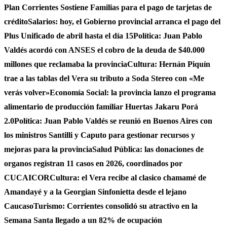
Plan Corrientes Sostiene Familias para el pago de tarjetas de
crédito
Salarios: hoy, el Gobierno provincial arranca el pago del
Plus Unificado de abril hasta el día 15
Política: Juan Pablo
Valdés acordó con ANSES el cobro de la deuda de $40.000
millones que reclamaba la provincia
Cultura: Hernán Piquín
trae a las tablas del Vera su tributo a Soda Stereo con «Me
verás volver»
Economía Social: la provincia lanzo el programa
alimentario de producción familiar Huertas Jakaru Porá
2.0
Política: Juan Pablo Valdés se reunió en Buenos Aires con
los ministros Santilli y Caputo para gestionar recursos y
mejoras para la provincia
Salud Pública: las donaciones de
organos registran 11 casos en 2026, coordinados por
CUCAICOR
Cultura: el Vera recibe al clasico chamamé de
Amandayé y a la Georgian Sinfonietta desde el lejano
Caucaso
Turismo: Corrientes consolidó su atractivo en la
Semana Santa llegado a un 82% de ocupación