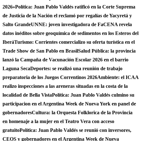
2026»
Política: Juan Pablo Valdés ratificó en la Corte Suprema
de Justicia de la Nación el reclamó por regalías de Yacyretá y
Salto Grande
UNNE: joven investigadora de FaCENA revela
datos inéditos sobre geoquímica de sedimentos en los Esteros del
Iberá
Turismo: Corrientes comercializo su oferta turística en el
Trade Show de San Pablo en Brasil
Salud Pública: la provincia
lanzó la Campaña de Vacunación Escolar 2026 en el barrio
Laguna Seca
Deportes: se realizó una reunión de trabajo
preparatoria de los Juegos Correntinos 2026
Ambiente: el ICAA
realizo inspecciones a las areneras situadas en la costa de la
localidad de Bella Vista
Política: Juan Pablo Valdés culmino su
participacion en el Argentina Week de Nueva York en panel de
gobernadores
Cultura: la Orquesta Folklorica de la Provincia
en homenaje a la mujer en el Teatro Vera con acceso
gratuito
Política: Juan Pablo Valdés se reunió con inversores,
CEOS y gobernadores en el Argentina Week de Nueva