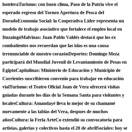
hotelera
Turismo: con buen clima, Paso de la Patria vive el
esperado regreso del Torneo Apertura de Pesca del
Dorado
Economía Social: la Cooperativa Líder representa un
modelo de trabajo asociativo que fortalece el empleo local en
Ituzaingó
Malvinas: Juan Pablo Valdés destacó que los ex
combatientes nos recuerdan que las islas es una causa
irrenunciable de nuestro corazón
Deportes: Domingo Meza
participará del Mundial Juvenil de Levantamiento de Pesas en
Egipto
Capitalinas: Ministerio de Educación y Municipio de
Corrientes suscribieron convenio para trabajar en educación
vial
Turismo: el Teatro Oficial Juan de Vera ofrecerá visitas
guiadas durante los dias de la Semana Santa para visitantes y
locales
Cultura: Amandayé lleva lo mejor de su chamamé
nuevamente a las tablas del Vera, despues de muchos
años
Cultura: la Feria ArteCo extendió su convocatoria para
artistas, galerias y colectivos hasta el 20 de abril
Sociales: hoy se