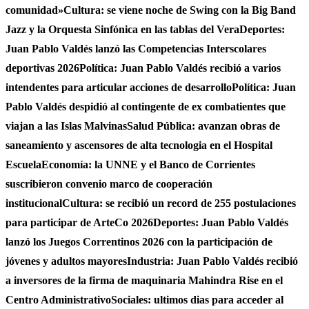
comunidad»
Cultura: se viene noche de Swing con la Big Band
Jazz y la Orquesta Sinfónica en las tablas del Vera
Deportes:
Juan Pablo Valdés lanzó las Competencias Interscolares
deportivas 2026
Política: Juan Pablo Valdés recibió a varios
intendentes para articular acciones de desarrollo
Política: Juan
Pablo Valdés despidió al contingente de ex combatientes que
viajan a las Islas Malvinas
Salud Pública: avanzan obras de
saneamiento y ascensores de alta tecnologia en el Hospital
Escuela
Economía: la UNNE y el Banco de Corrientes
suscribieron convenio marco de cooperación
institucional
Cultura: se recibió un record de 255 postulaciones
para participar de ArteCo 2026
Deportes: Juan Pablo Valdés
lanzó los Juegos Correntinos 2026 con la participación de
jóvenes y adultos mayores
Industria: Juan Pablo Valdés recibió
a inversores de la firma de maquinaria Mahindra Rise en el
Centro Administrativo
Sociales: ultimos dias para acceder al