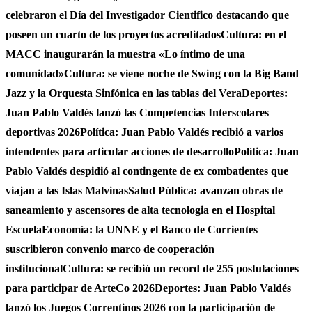
celebraron el Día del Investigador Cientifico destacando que
poseen un cuarto de los proyectos acreditados
Cultura: en el
MACC inaugurarán la muestra «Lo íntimo de una
comunidad»
Cultura: se viene noche de Swing con la Big Band
Jazz y la Orquesta Sinfónica en las tablas del Vera
Deportes:
Juan Pablo Valdés lanzó las Competencias Interscolares
deportivas 2026
Política: Juan Pablo Valdés recibió a varios
intendentes para articular acciones de desarrollo
Política: Juan
Pablo Valdés despidió al contingente de ex combatientes que
viajan a las Islas Malvinas
Salud Pública: avanzan obras de
saneamiento y ascensores de alta tecnologia en el Hospital
Escuela
Economía: la UNNE y el Banco de Corrientes
suscribieron convenio marco de cooperación
institucional
Cultura: se recibió un record de 255 postulaciones
para participar de ArteCo 2026
Deportes: Juan Pablo Valdés
lanzó los Juegos Correntinos 2026 con la participación de