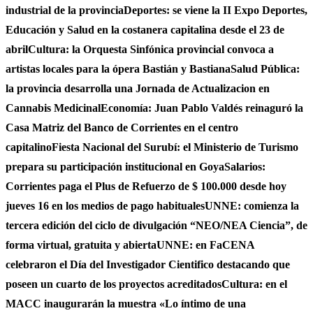
industrial de la provincia
Deportes: se viene la II Expo Deportes,
Educación y Salud en la costanera capitalina desde el 23 de
abril
Cultura: la Orquesta Sinfónica provincial convoca a
artistas locales para la ópera Bastián y Bastiana
Salud Pública:
la provincia desarrolla una Jornada de Actualizacion en
Cannabis Medicinal
Economía: Juan Pablo Valdés reinaguró la
Casa Matriz del Banco de Corrientes en el centro
capitalino
Fiesta Nacional del Surubí: el Ministerio de Turismo
prepara su participación institucional en Goya
Salarios:
Corrientes paga el Plus de Refuerzo de $ 100.000 desde hoy
jueves 16 en los medios de pago habituales
UNNE: comienza la
tercera edición del ciclo de divulgación “NEO/NEA Ciencia”, de
forma virtual, gratuita y abierta
UNNE: en FaCENA
celebraron el Día del Investigador Cientifico destacando que
poseen un cuarto de los proyectos acreditados
Cultura: en el
MACC inaugurarán la muestra «Lo íntimo de una