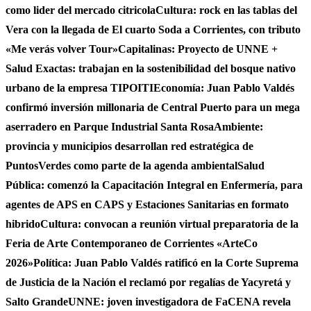
como lider del mercado citricola
Cultura: rock en las tablas del
Vera con la llegada de El cuarto Soda a Corrientes, con tributo
«Me verás volver Tour»
Capitalinas: Proyecto de UNNE +
Salud Exactas: trabajan en la sostenibilidad del bosque nativo
urbano de la empresa TIPOITI
Economía: Juan Pablo Valdés
confirmó inversión millonaria de Central Puerto para un mega
aserradero en Parque Industrial Santa Rosa
Ambiente:
provincia y municipios desarrollan red estratégica de
PuntosVerdes como parte de la agenda ambiental
Salud
Pública: comenzó la Capacitación Integral en Enfermería, para
agentes de APS en CAPS y Estaciones Sanitarias en formato
hibrido
Cultura: convocan a reunión virtual preparatoria de la
Feria de Arte Contemporaneo de Corrientes «ArteCo
2026»
Política: Juan Pablo Valdés ratificó en la Corte Suprema
de Justicia de la Nación el reclamó por regalías de Yacyretá y
Salto Grande
UNNE: joven investigadora de FaCENA revela