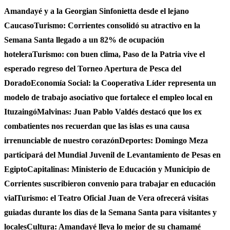
Amandayé y a la Georgian Sinfonietta desde el lejano
Caucaso
Turismo: Corrientes consolidó su atractivo en la
Semana Santa llegado a un 82% de ocupación
hotelera
Turismo: con buen clima, Paso de la Patria vive el
esperado regreso del Torneo Apertura de Pesca del
Dorado
Economía Social: la Cooperativa Líder representa un
modelo de trabajo asociativo que fortalece el empleo local en
Ituzaingó
Malvinas: Juan Pablo Valdés destacó que los ex
combatientes nos recuerdan que las islas es una causa
irrenunciable de nuestro corazón
Deportes: Domingo Meza
participará del Mundial Juvenil de Levantamiento de Pesas en
Egipto
Capitalinas: Ministerio de Educación y Municipio de
Corrientes suscribieron convenio para trabajar en educación
vial
Turismo: el Teatro Oficial Juan de Vera ofrecerá visitas
guiadas durante los dias de la Semana Santa para visitantes y
locales
Cultura: Amandayé lleva lo mejor de su chamamé