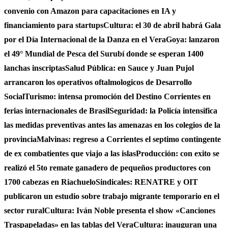
convenio con Amazon para capacitaciones en IA y
financiamiento para startups
Cultura: el 30 de abril habrá Gala
por el Día Internacional de la Danza en el Vera
Goya: lanzaron
el 49° Mundial de Pesca del Surubí donde se esperan 1400
lanchas inscriptas
Salud Pública: en Sauce y Juan Pujol
arrancaron los operativos oftalmologicos de Desarrollo
Social
Turismo: intensa promoción del Destino Corrientes en
ferias internacionales de Brasil
Seguridad: la Policía intensifica
las medidas preventivas antes las amenazas en los colegios de la
provincia
Malvinas: regreso a Corrientes el septimo contingente
de ex combatientes que viajo a las islas
Producción: con exito se
realizó el 5to remate ganadero de pequeños productores con
1700 cabezas en Riachuelo
Sindicales: RENATRE y OIT
publicaron un estudio sobre trabajo migrante temporario en el
sector rural
Cultura: Iván Noble presenta el show «Canciones
Traspapeladas» en las tablas del Vera
Cultura: inauguran una