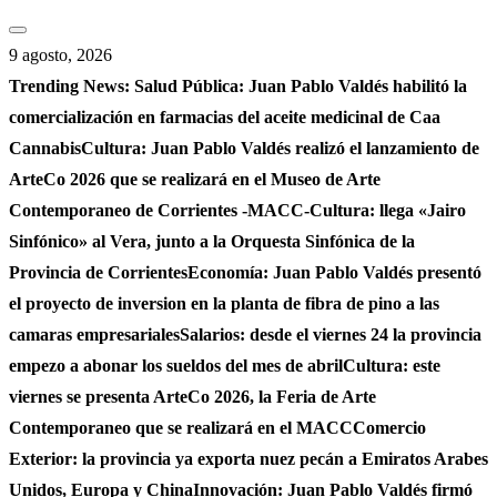
Saltar
al
9 agosto, 2026
contenido
Trending News:
Salud Pública: Juan Pablo Valdés habilitó la
comercialización en farmacias del aceite medicinal de Caa
Cannabis
Cultura: Juan Pablo Valdés realizó el lanzamiento de
ArteCo 2026 que se realizará en el Museo de Arte
Contemporaneo de Corrientes -MACC-
Cultura: llega «Jairo
Sinfónico» al Vera, junto a la Orquesta Sinfónica de la
Provincia de Corrientes
Economía: Juan Pablo Valdés presentó
el proyecto de inversion en la planta de fibra de pino a las
camaras empresariales
Salarios: desde el viernes 24 la provincia
empezo a abonar los sueldos del mes de abril
Cultura: este
viernes se presenta ArteCo 2026, la Feria de Arte
Contemporaneo que se realizará en el MACC
Comercio
Exterior: la provincia ya exporta nuez pecán a Emiratos Arabes
Unidos, Europa y China
Innovación: Juan Pablo Valdés firmó