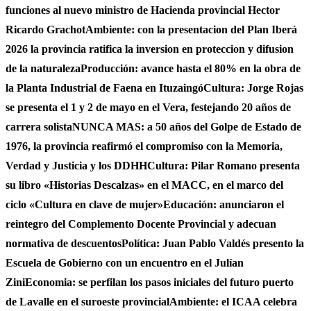
funciones al nuevo ministro de Hacienda provincial Hector
Ricardo Grachot
Ambiente: con la presentacion del Plan Iberá
2026 la provincia ratifica la inversion en proteccion y difusion
de la naturaleza
Producción: avance hasta el 80% en la obra de
la Planta Industrial de Faena en Ituzaingó
Cultura: Jorge Rojas
se presenta el 1 y 2 de mayo en el Vera, festejando 20 años de
carrera solista
NUNCA MAS: a 50 años del Golpe de Estado de
1976, la provincia reafirmó el compromiso con la Memoria,
Verdad y Justicia y los DDHH
Cultura: Pilar Romano presenta
su libro «Historias Descalzas» en el MACC, en el marco del
ciclo «Cultura en clave de mujer»
Educación: anunciaron el
reintegro del Complemento Docente Provincial y adecuan
normativa de descuentos
Política: Juan Pablo Valdés presento la
Escuela de Gobierno con un encuentro en el Julían
Zini
Economia: se perfilan los pasos iniciales del futuro puerto
de Lavalle en el suroeste provincial
Ambiente: el ICAA celebra