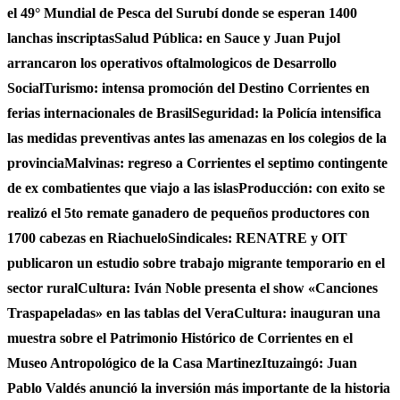
el 49° Mundial de Pesca del Surubí donde se esperan 1400
lanchas inscriptas
Salud Pública: en Sauce y Juan Pujol
arrancaron los operativos oftalmologicos de Desarrollo
Social
Turismo: intensa promoción del Destino Corrientes en
ferias internacionales de Brasil
Seguridad: la Policía intensifica
las medidas preventivas antes las amenazas en los colegios de la
provincia
Malvinas: regreso a Corrientes el septimo contingente
de ex combatientes que viajo a las islas
Producción: con exito se
realizó el 5to remate ganadero de pequeños productores con
1700 cabezas en Riachuelo
Sindicales: RENATRE y OIT
publicaron un estudio sobre trabajo migrante temporario en el
sector rural
Cultura: Iván Noble presenta el show «Canciones
Traspapeladas» en las tablas del Vera
Cultura: inauguran una
muestra sobre el Patrimonio Histórico de Corrientes en el
Museo Antropológico de la Casa Martinez
Ituzaingó: Juan
Pablo Valdés anunció la inversión más importante de la historia