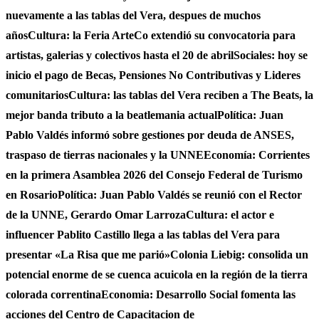
nuevamente a las tablas del Vera, despues de muchos
años
Cultura: la Feria ArteCo extendió su convocatoria para
artistas, galerias y colectivos hasta el 20 de abril
Sociales: hoy se
inicio el pago de Becas, Pensiones No Contributivas y Lideres
comunitarios
Cultura: las tablas del Vera reciben a The Beats, la
mejor banda tributo a la beatlemania actual
Política: Juan
Pablo Valdés informó sobre gestiones por deuda de ANSES,
traspaso de tierras nacionales y la UNNE
Economía: Corrientes
en la primera Asamblea 2026 del Consejo Federal de Turismo
en Rosario
Política: Juan Pablo Valdés se reunió con el Rector
de la UNNE, Gerardo Omar Larroza
Cultura: el actor e
influencer Pablito Castillo llega a las tablas del Vera para
presentar «La Risa que me parió»
Colonia Liebig: consolida un
potencial enorme de se cuenca acuicola en la región de la tierra
colorada correntina
Economia: Desarrollo Social fomenta las
acciones del Centro de Capacitacion de