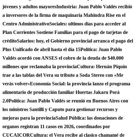
jóvenes y adultos mayores
Industria: Juan Pablo Valdés recibió
a inversores de la firma de maquinaria Mahindra Rise en el
Centro Administrativo
Sociales: ultimos dias para acceder al
Plan Corrientes Sostiene Familias para el pago de tarjetas de
crédito
Salarios: hoy, el Gobierno provincial arranca el pago del
Plus Unificado de abril hasta el día 15
Política: Juan Pablo
Valdés acordó con ANSES el cobro de la deuda de $40.000
millones que reclamaba la provincia
Cultura: Hernán Piquín
trae a las tablas del Vera su tributo a Soda Stereo con «Me
verás volver»
Economía Social: la provincia lanzo el programa
alimentario de producción familiar Huertas Jakaru Porá
2.0
Política: Juan Pablo Valdés se reunió en Buenos Aires con
los ministros Santilli y Caputo para gestionar recursos y
mejoras para la provincia
Salud Pública: las donaciones de
organos registran 11 casos en 2026, coordinados por
CUCAICOR
Cultura: el Vera recibe al clasico chamamé de