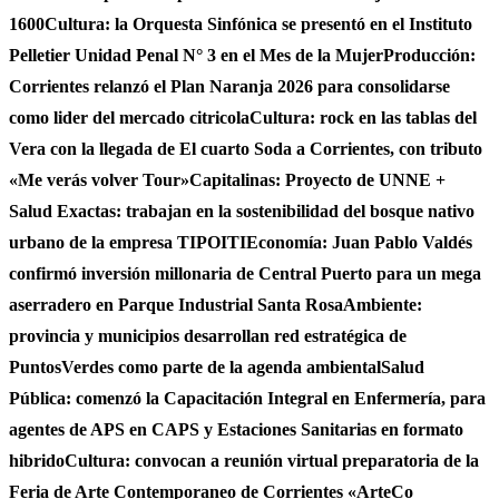
1600
Cultura: la Orquesta Sinfónica se presentó en el Instituto
Pelletier Unidad Penal N° 3 en el Mes de la Mujer
Producción:
Corrientes relanzó el Plan Naranja 2026 para consolidarse
como lider del mercado citricola
Cultura: rock en las tablas del
Vera con la llegada de El cuarto Soda a Corrientes, con tributo
«Me verás volver Tour»
Capitalinas: Proyecto de UNNE +
Salud Exactas: trabajan en la sostenibilidad del bosque nativo
urbano de la empresa TIPOITI
Economía: Juan Pablo Valdés
confirmó inversión millonaria de Central Puerto para un mega
aserradero en Parque Industrial Santa Rosa
Ambiente:
provincia y municipios desarrollan red estratégica de
PuntosVerdes como parte de la agenda ambiental
Salud
Pública: comenzó la Capacitación Integral en Enfermería, para
agentes de APS en CAPS y Estaciones Sanitarias en formato
hibrido
Cultura: convocan a reunión virtual preparatoria de la
Feria de Arte Contemporaneo de Corrientes «ArteCo