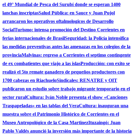
el 49° Mundial de Pesca del Surubí donde se esperan 1400
lanchas inscriptas
Salud Pública: en Sauce y Juan Pujol
arrancaron los operativos oftalmologicos de Desarrollo
Social
Turismo: intensa promoción del Destino Corrientes en
ferias internacionales de Brasil
Seguridad: la Policía intensifica
las medidas preventivas antes las amenazas en los colegios de la
provincia
Malvinas: regreso a Corrientes el septimo contingente
de ex combatientes que viajo a las islas
Producción: con exito se
realizó el 5to remate ganadero de pequeños productores con
1700 cabezas en Riachuelo
Sindicales: RENATRE y OIT
publicaron un estudio sobre trabajo migrante temporario en el
sector rural
Cultura: Iván Noble presenta el show «Canciones
Traspapeladas» en las tablas del Vera
Cultura: inauguran una
muestra sobre el Patrimonio Histórico de Corrientes en el
Museo Antropológico de la Casa Martinez
Ituzaingó: Juan
Pablo Valdés anunció la inversión más importante de la historia