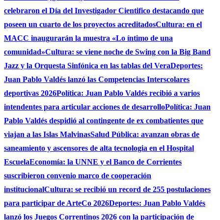
celebraron el Día del Investigador Cientifico destacando que
poseen un cuarto de los proyectos acreditados
Cultura: en el
MACC inaugurarán la muestra «Lo íntimo de una
comunidad»
Cultura: se viene noche de Swing con la Big Band
Jazz y la Orquesta Sinfónica en las tablas del Vera
Deportes:
Juan Pablo Valdés lanzó las Competencias Interscolares
deportivas 2026
Política: Juan Pablo Valdés recibió a varios
intendentes para articular acciones de desarrollo
Política: Juan
Pablo Valdés despidió al contingente de ex combatientes que
viajan a las Islas Malvinas
Salud Pública: avanzan obras de
saneamiento y ascensores de alta tecnologia en el Hospital
Escuela
Economía: la UNNE y el Banco de Corrientes
suscribieron convenio marco de cooperación
institucional
Cultura: se recibió un record de 255 postulaciones
para participar de ArteCo 2026
Deportes: Juan Pablo Valdés
lanzó los Juegos Correntinos 2026 con la participación de