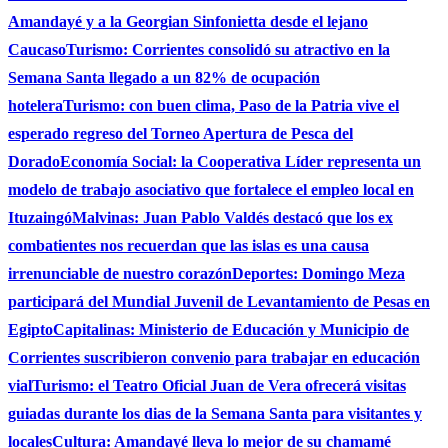
Amandayé y a la Georgian Sinfonietta desde el lejano
Caucaso
Turismo: Corrientes consolidó su atractivo en la
Semana Santa llegado a un 82% de ocupación
hotelera
Turismo: con buen clima, Paso de la Patria vive el
esperado regreso del Torneo Apertura de Pesca del
Dorado
Economía Social: la Cooperativa Líder representa un
modelo de trabajo asociativo que fortalece el empleo local en
Ituzaingó
Malvinas: Juan Pablo Valdés destacó que los ex
combatientes nos recuerdan que las islas es una causa
irrenunciable de nuestro corazón
Deportes: Domingo Meza
participará del Mundial Juvenil de Levantamiento de Pesas en
Egipto
Capitalinas: Ministerio de Educación y Municipio de
Corrientes suscribieron convenio para trabajar en educación
vial
Turismo: el Teatro Oficial Juan de Vera ofrecerá visitas
guiadas durante los dias de la Semana Santa para visitantes y
locales
Cultura: Amandayé lleva lo mejor de su chamamé