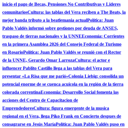
inicio el pago de Becas, Pensiones No Contributivas y Lideres
comunitarios
Cultura: las tablas del Vera reciben a The Beats, la
mejor banda tributo a la beatlemania actual
Política: Juan
Pablo Valdés informó sobre gestiones por deuda de ANSES,
traspaso de tierras nacionales y la UNNE
Economía: Corrientes
en la primera Asamblea 2026 del Consejo Federal de Turismo
en Rosario
Política: Juan Pablo Valdés se reunió con el Rector
de la UNNE, Gerardo Omar Larroza
Cultura: el actor e
influencer Pablito Castillo llega a las tablas del Vera para
presentar «La Risa que me parió»
Colonia Liebig: consolida un
potencial enorme de se cuenca acuicola en la región de la tierra
colorada correntina
Economia: Desarrollo Social fomenta las
acciones del Centro de Capacitacion de
Emprendedores
Cultura: figura emergente de la musica
regional en el Vera, llega Piko Frank en Concierto despues de
consagrarse en Jesús María
Política: Juan Pablo Valdés puso en