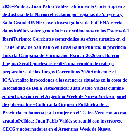
2026»
Política: Juan Pablo Valdés ratificó en la Corte Suprema
de Justicia de la Nación el reclamó por regalías de Yacyretá y
Salto Grande
UNNE: joven investigadora de FaCENA revela
datos inéditos sobre geoquímica de sedimentos en los Esteros del
Iberá
Turismo: Corrientes comercializo su oferta turística en el
Trade Show de San Pablo en Brasil
Salud Pública: la provincia
lanzó la Campaña de Vacunación Escolar 2026 en el barrio
Laguna Seca
Deportes: se realizó una reunión de trabajo
preparatoria de los Juegos Correntinos 2026
Ambiente: el
ICAA realizo inspecciones a las areneras situadas en la costa de
la localidad de Bella Vista
Política: Juan Pablo Valdés culmino
su participacion en el Argentina Week de Nueva York en panel
de gobernadores
Cultura: la Orquesta Folklorica de la
Provincia en homenaje a la mujer en el Teatro Vera con acceso
gratuito
Política: Juan Pablo Valdés se reunió con inversores,
CEOS y gobernadores en el Argentina Week de Nueva