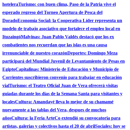
hotelera
Turismo: con buen clima, Paso de la Patria vive el
esperado regreso del Torneo Apertura de Pesca del
Dorado
Economía Social: la Cooperativa Líder representa un
modelo de trabajo asociativo que fortalece el empleo local en
Ituzaingó
Malvinas: Juan Pablo Valdés destacó que los ex
combatientes nos recuerdan que las islas es una causa
irrenunciable de nuestro corazón
Deportes: Domingo Meza
participará del Mundial Juvenil de Levantamiento de Pesas en
Egipto
Capitalinas: Ministerio de Educación y Municipio de
Corrientes suscribieron convenio para trabajar en educación
vial
Turismo: el Teatro Oficial Juan de Vera ofrecerá visitas
guiadas durante los dias de la Semana Santa para visitantes y
locales
Cultura: Amandayé lleva lo mejor de su chamamé
nuevamente a las tablas del Vera, despues de muchos
años
Cultura: la Feria ArteCo extendió su convocatoria para
artistas, galerias y colectivos hasta el 20 de abril
Sociales: hoy se