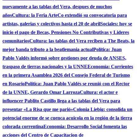
nuevamente a las tablas del Vera, despues de muchos
años
Cultura: la Feria ArteCo extendió su convocatoria para
artistas, galerias y colectivos hasta el 20 de abril
Sociales: hoy se
inicio el pago de Becas, Pensiones No Contributivas y Lideres
comunitarios
Cultura: las tablas del Vera reciben a The Beats, la
mejor banda tributo a la beatlemania actual
Política: Juan
Pablo Valdés informó sobre gestiones por deuda de ANSES,
traspaso de tierras nacionales y la UNNE
Economía: Corrientes
en la primera Asamblea 2026 del Consejo Federal de Turismo
en Rosario
Política: Juan Pablo Valdés se reunió con el Rector
de la UNNE, Gerardo Omar Larroza
Cultura: el actor e
influencer Pablito Castillo llega a las tablas del Vera para
presentar «La Risa que me parió»
Colonia Liebig: consolida un
potencial enorme de se cuenca acuicola en la región de la tierra
colorada correntina
Economia: Desarrollo Social fomenta las
acciones del Centro de Capacitacion de