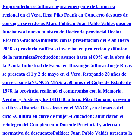
Emprendedores
Cultura: figura emergente de la musica
regional en el Vera, llega Piko Frank en Concierto despues de
consagrarse en Jesús María
Política: Juan Pablo Valdés puso en
funciones al nuevo ministro de Hacienda provincial Hector
Ricardo Grachot
Ambiente: con la presentacion del Plan Iberá
2026 la provincia ratifica la inversion en proteccion y difusion
de la naturaleza
Producción: avance hasta el 80% en la obra de
la Planta Industrial de Faena en Ituzaingó
Cultura: Jorge Rojas
se presenta el 1 y 2 de mayo en el Vera, festejando 20 años de
carrera solista
NUNCA MAS: a 50 años del Golpe de Estado de
1976, la provincia reafirmó el compromiso con la Memoria,
Verdad y Justicia y los DDHH
Cultura: Pilar Romano presenta
su libro «Historias Descalzas» en el MACC, en el marco del
ciclo «Cultura en clave de mujer»
Educación: anunciaron el
reintegro del Complemento Docente Provincial y adecuan
normativa de descuentos
Política: Juan Pablo Valdés presento la