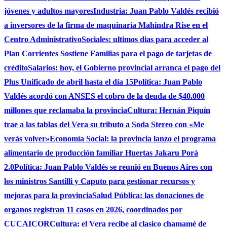
jóvenes y adultos mayores
Industria: Juan Pablo Valdés recibió
a inversores de la firma de maquinaria Mahindra Rise en el
Centro Administrativo
Sociales: ultimos dias para acceder al
Plan Corrientes Sostiene Familias para el pago de tarjetas de
crédito
Salarios: hoy, el Gobierno provincial arranca el pago del
Plus Unificado de abril hasta el día 15
Política: Juan Pablo
Valdés acordó con ANSES el cobro de la deuda de $40.000
millones que reclamaba la provincia
Cultura: Hernán Piquín
trae a las tablas del Vera su tributo a Soda Stereo con «Me
verás volver»
Economía Social: la provincia lanzo el programa
alimentario de producción familiar Huertas Jakaru Porá
2.0
Política: Juan Pablo Valdés se reunió en Buenos Aires con
los ministros Santilli y Caputo para gestionar recursos y
mejoras para la provincia
Salud Pública: las donaciones de
organos registran 11 casos en 2026, coordinados por
CUCAICOR
Cultura: el Vera recibe al clasico chamamé de