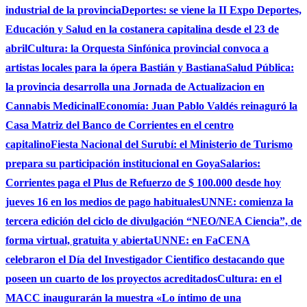
industrial de la provincia
Deportes: se viene la II Expo Deportes,
Educación y Salud en la costanera capitalina desde el 23 de
abril
Cultura: la Orquesta Sinfónica provincial convoca a
artistas locales para la ópera Bastián y Bastiana
Salud Pública:
la provincia desarrolla una Jornada de Actualizacion en
Cannabis Medicinal
Economía: Juan Pablo Valdés reinaguró la
Casa Matriz del Banco de Corrientes en el centro
capitalino
Fiesta Nacional del Surubí: el Ministerio de Turismo
prepara su participación institucional en Goya
Salarios:
Corrientes paga el Plus de Refuerzo de $ 100.000 desde hoy
jueves 16 en los medios de pago habituales
UNNE: comienza la
tercera edición del ciclo de divulgación “NEO/NEA Ciencia”, de
forma virtual, gratuita y abierta
UNNE: en FaCENA
celebraron el Día del Investigador Cientifico destacando que
poseen un cuarto de los proyectos acreditados
Cultura: en el
MACC inaugurarán la muestra «Lo íntimo de una