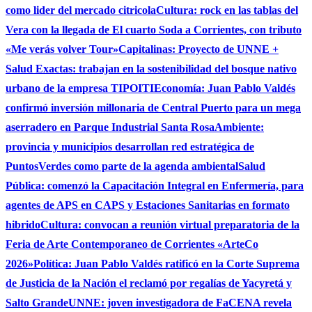
como lider del mercado citricola
Cultura: rock en las tablas del
Vera con la llegada de El cuarto Soda a Corrientes, con tributo
«Me verás volver Tour»
Capitalinas: Proyecto de UNNE +
Salud Exactas: trabajan en la sostenibilidad del bosque nativo
urbano de la empresa TIPOITI
Economía: Juan Pablo Valdés
confirmó inversión millonaria de Central Puerto para un mega
aserradero en Parque Industrial Santa Rosa
Ambiente:
provincia y municipios desarrollan red estratégica de
PuntosVerdes como parte de la agenda ambiental
Salud
Pública: comenzó la Capacitación Integral en Enfermería, para
agentes de APS en CAPS y Estaciones Sanitarias en formato
hibrido
Cultura: convocan a reunión virtual preparatoria de la
Feria de Arte Contemporaneo de Corrientes «ArteCo
2026»
Política: Juan Pablo Valdés ratificó en la Corte Suprema
de Justicia de la Nación el reclamó por regalías de Yacyretá y
Salto Grande
UNNE: joven investigadora de FaCENA revela