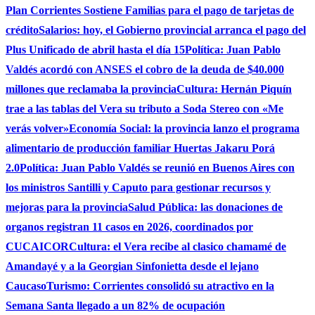
Plan Corrientes Sostiene Familias para el pago de tarjetas de
crédito
Salarios: hoy, el Gobierno provincial arranca el pago del
Plus Unificado de abril hasta el día 15
Política: Juan Pablo
Valdés acordó con ANSES el cobro de la deuda de $40.000
millones que reclamaba la provincia
Cultura: Hernán Piquín
trae a las tablas del Vera su tributo a Soda Stereo con «Me
verás volver»
Economía Social: la provincia lanzo el programa
alimentario de producción familiar Huertas Jakaru Porá
2.0
Política: Juan Pablo Valdés se reunió en Buenos Aires con
los ministros Santilli y Caputo para gestionar recursos y
mejoras para la provincia
Salud Pública: las donaciones de
organos registran 11 casos en 2026, coordinados por
CUCAICOR
Cultura: el Vera recibe al clasico chamamé de
Amandayé y a la Georgian Sinfonietta desde el lejano
Caucaso
Turismo: Corrientes consolidó su atractivo en la
Semana Santa llegado a un 82% de ocupación