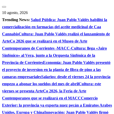
Saltar
al
10 agosto, 2026
contenido
Trending News:
Salud Pública: Juan Pablo Valdés habilitó la
comercialización en farmacias del aceite medicinal de Caa
Cannabis
Cultura: Juan Pablo Valdés realizó el lanzamiento de
ArteCo 2026 que se realizará en el Museo de Arte
Contemporaneo de Corrientes -MACC-
Cultura: llega «Jairo
Sinfónico» al Vera, junto a la Orquesta Sinfónica de la
Provincia de Corrientes
Economía: Juan Pablo Valdés presentó
el proyecto de inversion en la planta de fibra de pino a las
camaras empresariales
Salarios: desde el viernes 24 la provincia
empezo a abonar los sueldos del mes de abril
Cultura: este
viernes se presenta ArteCo 2026, la Feria de Arte
Contemporaneo que se realizará en el MACC
Comercio
Exterior: la provincia ya exporta nuez pecán a Emiratos Arabes
Unidos, Europa y China
Innovación: Juan Pablo Valdés firmó