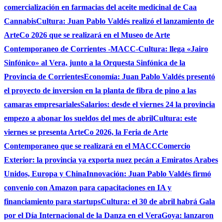
comercialización en farmacias del aceite medicinal de Caa
Cannabis
Cultura: Juan Pablo Valdés realizó el lanzamiento de
ArteCo 2026 que se realizará en el Museo de Arte
Contemporaneo de Corrientes -MACC-
Cultura: llega «Jairo
Sinfónico» al Vera, junto a la Orquesta Sinfónica de la
Provincia de Corrientes
Economía: Juan Pablo Valdés presentó
el proyecto de inversion en la planta de fibra de pino a las
camaras empresariales
Salarios: desde el viernes 24 la provincia
empezo a abonar los sueldos del mes de abril
Cultura: este
viernes se presenta ArteCo 2026, la Feria de Arte
Contemporaneo que se realizará en el MACC
Comercio
Exterior: la provincia ya exporta nuez pecán a Emiratos Arabes
Unidos, Europa y China
Innovación: Juan Pablo Valdés firmó
convenio con Amazon para capacitaciones en IA y
financiamiento para startups
Cultura: el 30 de abril habrá Gala
por el Día Internacional de la Danza en el Vera
Goya: lanzaron