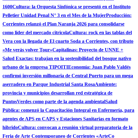
1600
Cultura: la Orquesta Sinfónica se presentó en el Instituto
Pelletier Unidad Penal N° 3 en el Mes de la Mujer
Producción:
Corrientes relanzó el Plan Naranja 2026 para consolidarse
como lider del mercado citricola
Cultura: rock en las tablas del
Vera con la llegada de El cuarto Soda a Corrientes, con tributo
«Me verás volver Tour»
Capitalinas: Proyecto de UNNE +
Salud Exactas: trabajan en la sostenibilidad del bosque nativo
urbano de la empresa TIPOITI
Economía: Juan Pablo Valdés
confirmó inversión millonaria de Central Puerto para un mega
aserradero en Parque Industrial Santa Rosa
Ambiente:
provincia y municipios desarrollan red estratégica de
PuntosVerdes como parte de la agenda ambiental
Salud
Pública: comenzó la Capacitación Integral en Enfermería, para
agentes de APS en CAPS y Estaciones Sanitarias en formato
hibrido
Cultura: convocan a reunión virtual preparatoria de la
Feria de Arte Contemporaneo de Corrientes «ArteCo