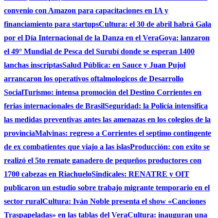
convenio con Amazon para capacitaciones en IA y
financiamiento para startups
Cultura: el 30 de abril habrá Gala
por el Día Internacional de la Danza en el Vera
Goya: lanzaron
el 49° Mundial de Pesca del Surubí donde se esperan 1400
lanchas inscriptas
Salud Pública: en Sauce y Juan Pujol
arrancaron los operativos oftalmologicos de Desarrollo
Social
Turismo: intensa promoción del Destino Corrientes en
ferias internacionales de Brasil
Seguridad: la Policía intensifica
las medidas preventivas antes las amenazas en los colegios de la
provincia
Malvinas: regreso a Corrientes el septimo contingente
de ex combatientes que viajo a las islas
Producción: con exito se
realizó el 5to remate ganadero de pequeños productores con
1700 cabezas en Riachuelo
Sindicales: RENATRE y OIT
publicaron un estudio sobre trabajo migrante temporario en el
sector rural
Cultura: Iván Noble presenta el show «Canciones
Traspapeladas» en las tablas del Vera
Cultura: inauguran una