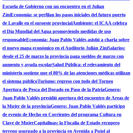
Escuela de Gobierno con un encuentro en el Julían
Zini
Economia: se perfilan los pasos iniciales del futuro puerto
de Lavalle en el suroeste provincial
Ambiente: el ICAA celebra
el Día Mundial del Agua promoviendo medidas de uso
responsable
Economía: Juan Pablo Valdés asistió a charla sobre
el nuevo mapa económico en el Auditorio Julián Zini
Salarios:
desde el 25 de marzo la provincia paga sueldos de marzo con
aumento y ayuda escolar
Salud Pública: el relevamiento del
ministerio sostiene que el 80% de las atenciones médicas utilizan
el sistema público
Turismo: regreso con todo del Torneo
Apertura de Pesca del Dorado en Paso de la Patria
Genero:
Juan Pablo Valdés presidió apertura del encuentro de Areas de
la Mujer de la provincia
Genero: Juan Pablo Valdés participo
de evento de Hecho en Corrientes del programa Cultura en
Clave de Mujer
Capitalinas: la Fiscalia de Estado recupero
terreno usurpado a la provincia en Avenida a Pujol al