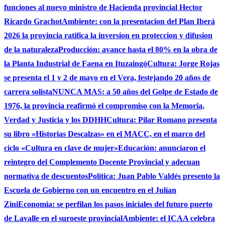
funciones al nuevo ministro de Hacienda provincial Hector
Ricardo Grachot
Ambiente: con la presentacion del Plan Iberá
2026 la provincia ratifica la inversion en proteccion y difusion
de la naturaleza
Producción: avance hasta el 80% en la obra de
la Planta Industrial de Faena en Ituzaingó
Cultura: Jorge Rojas
se presenta el 1 y 2 de mayo en el Vera, festejando 20 años de
carrera solista
NUNCA MAS: a 50 años del Golpe de Estado de
1976, la provincia reafirmó el compromiso con la Memoria,
Verdad y Justicia y los DDHH
Cultura: Pilar Romano presenta
su libro «Historias Descalzas» en el MACC, en el marco del
ciclo «Cultura en clave de mujer»
Educación: anunciaron el
reintegro del Complemento Docente Provincial y adecuan
normativa de descuentos
Política: Juan Pablo Valdés presento la
Escuela de Gobierno con un encuentro en el Julían
Zini
Economia: se perfilan los pasos iniciales del futuro puerto
de Lavalle en el suroeste provincial
Ambiente: el ICAA celebra