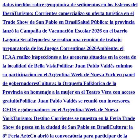
datos inéditos sobre geoquímica de sedimentos en los Esteros del
Iberá
Turismo: Corrientes comercializo su oferta turística en el
Trade Show de San Pablo en Brasil
Salud Pública: la provincia
lanzó la Campaña de Vacunación Escolar 2026 en el barrio
Laguna Seca
Deportes: se realizó una reunión de trabajo
preparatoria de los Juegos Correntinos 2026
Ambiente: el
ICAA realizo inspecciones a las areneras situadas en la costa de
la localidad de Bella Vista
Política: Juan Pablo Valdés culmino
su participacion en el Argentina Week de Nueva York en panel
de gobernadores
Cultura: la Orquesta Folklorica de la
Provincia en homenaje a la mujer en el Teatro Vera con acceso
gratuito
Política: Juan Pablo Valdés se reunió con inversores,
CEOS y gobernadores en el Argentina Week de Nueva
York
Turismo: Destino Corrientes se muestra en la Feria Trade
Show de pesca en la ciudad de San Pablo en Brasil
Cultura: la
8° Feria ArteCo abrió la convocatoria para participar de la