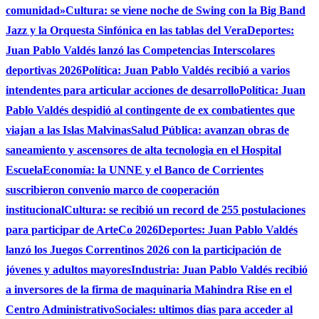
comunidad»
Cultura: se viene noche de Swing con la Big Band
Jazz y la Orquesta Sinfónica en las tablas del Vera
Deportes:
Juan Pablo Valdés lanzó las Competencias Interscolares
deportivas 2026
Política: Juan Pablo Valdés recibió a varios
intendentes para articular acciones de desarrollo
Política: Juan
Pablo Valdés despidió al contingente de ex combatientes que
viajan a las Islas Malvinas
Salud Pública: avanzan obras de
saneamiento y ascensores de alta tecnologia en el Hospital
Escuela
Economía: la UNNE y el Banco de Corrientes
suscribieron convenio marco de cooperación
institucional
Cultura: se recibió un record de 255 postulaciones
para participar de ArteCo 2026
Deportes: Juan Pablo Valdés
lanzó los Juegos Correntinos 2026 con la participación de
jóvenes y adultos mayores
Industria: Juan Pablo Valdés recibió
a inversores de la firma de maquinaria Mahindra Rise en el
Centro Administrativo
Sociales: ultimos dias para acceder al