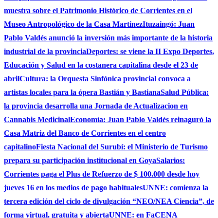
muestra sobre el Patrimonio Histórico de Corrientes en el
Museo Antropológico de la Casa Martinez
Ituzaingó: Juan
Pablo Valdés anunció la inversión más importante de la historia
industrial de la provincia
Deportes: se viene la II Expo Deportes,
Educación y Salud en la costanera capitalina desde el 23 de
abril
Cultura: la Orquesta Sinfónica provincial convoca a
artistas locales para la ópera Bastián y Bastiana
Salud Pública:
la provincia desarrolla una Jornada de Actualizacion en
Cannabis Medicinal
Economía: Juan Pablo Valdés reinaguró la
Casa Matriz del Banco de Corrientes en el centro
capitalino
Fiesta Nacional del Surubí: el Ministerio de Turismo
prepara su participación institucional en Goya
Salarios:
Corrientes paga el Plus de Refuerzo de $ 100.000 desde hoy
jueves 16 en los medios de pago habituales
UNNE: comienza la
tercera edición del ciclo de divulgación “NEO/NEA Ciencia”, de
forma virtual, gratuita y abierta
UNNE: en FaCENA