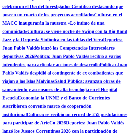
celebraron el Día del Investigador Cientifico destacando que
poseen un cuarto de los proyectos acreditados
Cultura: en el
MACC inaugurarán la muestra «Lo íntimo de una
comunidad»
Cultura: se viene noche de Swing con la Big Band
Jazz y la Orquesta Sinfónica en las tablas del Vera
Deportes:
Juan Pablo Valdés lanzó las Competencias Interscolares
deportivas 2026
Política: Juan Pablo Valdés recibió a varios
intendentes para articular acciones de desarrollo
Política: Juan
Pablo Valdés despidió al contingente de ex combatientes que
viajan a las Islas Malvinas
Salud Pública: avanzan obras de
saneamiento y ascensores de alta tecnologia en el Hospital
Escuela
Economía: la UNNE y el Banco de Corrientes
suscribieron convenio marco de cooperación
institucional
Cultura: se recibió un record de 255 postulaciones
para participar de ArteCo 2026
Deportes: Juan Pablo Valdés
lanzó los Juegos Correntinos 2026 con la participación de