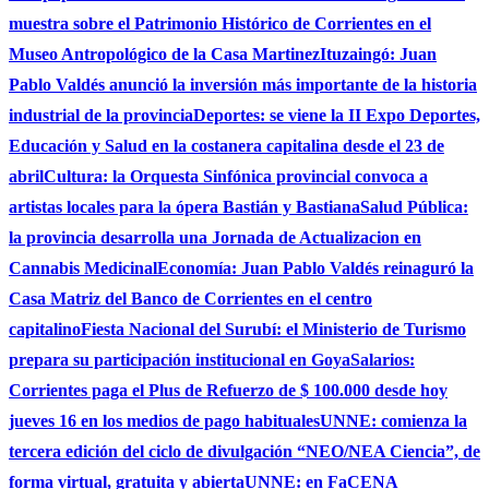
muestra sobre el Patrimonio Histórico de Corrientes en el
Museo Antropológico de la Casa Martinez
Ituzaingó: Juan
Pablo Valdés anunció la inversión más importante de la historia
industrial de la provincia
Deportes: se viene la II Expo Deportes,
Educación y Salud en la costanera capitalina desde el 23 de
abril
Cultura: la Orquesta Sinfónica provincial convoca a
artistas locales para la ópera Bastián y Bastiana
Salud Pública:
la provincia desarrolla una Jornada de Actualizacion en
Cannabis Medicinal
Economía: Juan Pablo Valdés reinaguró la
Casa Matriz del Banco de Corrientes en el centro
capitalino
Fiesta Nacional del Surubí: el Ministerio de Turismo
prepara su participación institucional en Goya
Salarios:
Corrientes paga el Plus de Refuerzo de $ 100.000 desde hoy
jueves 16 en los medios de pago habituales
UNNE: comienza la
tercera edición del ciclo de divulgación “NEO/NEA Ciencia”, de
forma virtual, gratuita y abierta
UNNE: en FaCENA