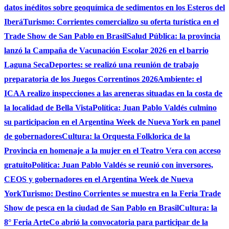
datos inéditos sobre geoquímica de sedimentos en los Esteros del
Iberá
Turismo: Corrientes comercializo su oferta turística en el
Trade Show de San Pablo en Brasil
Salud Pública: la provincia
lanzó la Campaña de Vacunación Escolar 2026 en el barrio
Laguna Seca
Deportes: se realizó una reunión de trabajo
preparatoria de los Juegos Correntinos 2026
Ambiente: el
ICAA realizo inspecciones a las areneras situadas en la costa de
la localidad de Bella Vista
Política: Juan Pablo Valdés culmino
su participacion en el Argentina Week de Nueva York en panel
de gobernadores
Cultura: la Orquesta Folklorica de la
Provincia en homenaje a la mujer en el Teatro Vera con acceso
gratuito
Política: Juan Pablo Valdés se reunió con inversores,
CEOS y gobernadores en el Argentina Week de Nueva
York
Turismo: Destino Corrientes se muestra en la Feria Trade
Show de pesca en la ciudad de San Pablo en Brasil
Cultura: la
8° Feria ArteCo abrió la convocatoria para participar de la