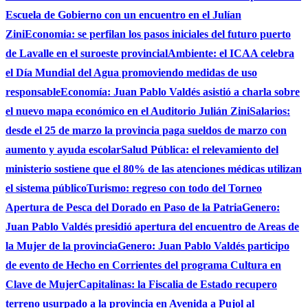
Escuela de Gobierno con un encuentro en el Julían
Zini
Economia: se perfilan los pasos iniciales del futuro puerto
de Lavalle en el suroeste provincial
Ambiente: el ICAA celebra
el Día Mundial del Agua promoviendo medidas de uso
responsable
Economía: Juan Pablo Valdés asistió a charla sobre
el nuevo mapa económico en el Auditorio Julián Zini
Salarios:
desde el 25 de marzo la provincia paga sueldos de marzo con
aumento y ayuda escolar
Salud Pública: el relevamiento del
ministerio sostiene que el 80% de las atenciones médicas utilizan
el sistema público
Turismo: regreso con todo del Torneo
Apertura de Pesca del Dorado en Paso de la Patria
Genero:
Juan Pablo Valdés presidió apertura del encuentro de Areas de
la Mujer de la provincia
Genero: Juan Pablo Valdés participo
de evento de Hecho en Corrientes del programa Cultura en
Clave de Mujer
Capitalinas: la Fiscalia de Estado recupero
terreno usurpado a la provincia en Avenida a Pujol al