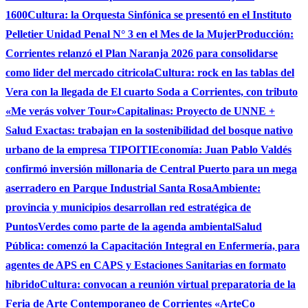
1600
Cultura: la Orquesta Sinfónica se presentó en el Instituto
Pelletier Unidad Penal N° 3 en el Mes de la Mujer
Producción:
Corrientes relanzó el Plan Naranja 2026 para consolidarse
como lider del mercado citricola
Cultura: rock en las tablas del
Vera con la llegada de El cuarto Soda a Corrientes, con tributo
«Me verás volver Tour»
Capitalinas: Proyecto de UNNE +
Salud Exactas: trabajan en la sostenibilidad del bosque nativo
urbano de la empresa TIPOITI
Economía: Juan Pablo Valdés
confirmó inversión millonaria de Central Puerto para un mega
aserradero en Parque Industrial Santa Rosa
Ambiente:
provincia y municipios desarrollan red estratégica de
PuntosVerdes como parte de la agenda ambiental
Salud
Pública: comenzó la Capacitación Integral en Enfermería, para
agentes de APS en CAPS y Estaciones Sanitarias en formato
hibrido
Cultura: convocan a reunión virtual preparatoria de la
Feria de Arte Contemporaneo de Corrientes «ArteCo