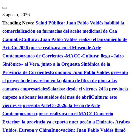
Saltar
al
8 agosto, 2026
contenido
Trending News:
Salud Pública: Juan Pablo Valdés habilitó la
comercialización en farmacias del aceite medicinal de Caa
Cannabis
Cultura: Juan Pablo Valdés realizó el lanzamiento de
ArteCo 2026 que se realizará en el Museo de Arte
Contemporaneo de Corrientes -MACC-
Cultura: llega «Jairo
Sinfónico» al Vera, junto a la Orquesta Sinfónica de la
Provincia de Corrientes
Economía: Juan Pablo Valdés presentó
el proyecto de inversion en la planta de fibra de pino a las
camaras empresariales
Salarios: desde el viernes 24 la provincia
empezo a abonar los sueldos del mes de abril
Cultura: este
viernes se presenta ArteCo 2026, la Feria de Arte
Contemporaneo que se realizará en el MACC
Comercio
Exterior: la provincia ya exporta nuez pecán a Emiratos Arabes
Unidos, Europa y China
Innovación: Juan Pablo Valdés firmó