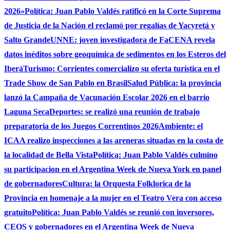
2026»
Política: Juan Pablo Valdés ratificó en la Corte Suprema
de Justicia de la Nación el reclamó por regalías de Yacyretá y
Salto Grande
UNNE: joven investigadora de FaCENA revela
datos inéditos sobre geoquímica de sedimentos en los Esteros del
Iberá
Turismo: Corrientes comercializo su oferta turística en el
Trade Show de San Pablo en Brasil
Salud Pública: la provincia
lanzó la Campaña de Vacunación Escolar 2026 en el barrio
Laguna Seca
Deportes: se realizó una reunión de trabajo
preparatoria de los Juegos Correntinos 2026
Ambiente: el
ICAA realizo inspecciones a las areneras situadas en la costa de
la localidad de Bella Vista
Política: Juan Pablo Valdés culmino
su participacion en el Argentina Week de Nueva York en panel
de gobernadores
Cultura: la Orquesta Folklorica de la
Provincia en homenaje a la mujer en el Teatro Vera con acceso
gratuito
Política: Juan Pablo Valdés se reunió con inversores,
CEOS y gobernadores en el Argentina Week de Nueva