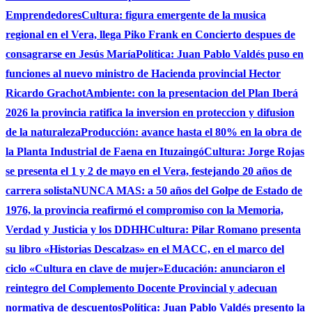
Emprendedores
Cultura: figura emergente de la musica
regional en el Vera, llega Piko Frank en Concierto despues de
consagrarse en Jesús María
Política: Juan Pablo Valdés puso en
funciones al nuevo ministro de Hacienda provincial Hector
Ricardo Grachot
Ambiente: con la presentacion del Plan Iberá
2026 la provincia ratifica la inversion en proteccion y difusion
de la naturaleza
Producción: avance hasta el 80% en la obra de
la Planta Industrial de Faena en Ituzaingó
Cultura: Jorge Rojas
se presenta el 1 y 2 de mayo en el Vera, festejando 20 años de
carrera solista
NUNCA MAS: a 50 años del Golpe de Estado de
1976, la provincia reafirmó el compromiso con la Memoria,
Verdad y Justicia y los DDHH
Cultura: Pilar Romano presenta
su libro «Historias Descalzas» en el MACC, en el marco del
ciclo «Cultura en clave de mujer»
Educación: anunciaron el
reintegro del Complemento Docente Provincial y adecuan
normativa de descuentos
Política: Juan Pablo Valdés presento la