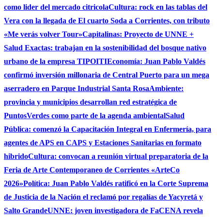
como lider del mercado citricola
Cultura: rock en las tablas del
Vera con la llegada de El cuarto Soda a Corrientes, con tributo
«Me verás volver Tour»
Capitalinas: Proyecto de UNNE +
Salud Exactas: trabajan en la sostenibilidad del bosque nativo
urbano de la empresa TIPOITI
Economía: Juan Pablo Valdés
confirmó inversión millonaria de Central Puerto para un mega
aserradero en Parque Industrial Santa Rosa
Ambiente:
provincia y municipios desarrollan red estratégica de
PuntosVerdes como parte de la agenda ambiental
Salud
Pública: comenzó la Capacitación Integral en Enfermería, para
agentes de APS en CAPS y Estaciones Sanitarias en formato
hibrido
Cultura: convocan a reunión virtual preparatoria de la
Feria de Arte Contemporaneo de Corrientes «ArteCo
2026»
Política: Juan Pablo Valdés ratificó en la Corte Suprema
de Justicia de la Nación el reclamó por regalías de Yacyretá y
Salto Grande
UNNE: joven investigadora de FaCENA revela