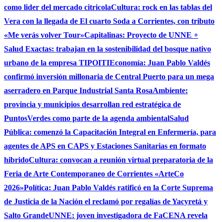
como lider del mercado citricola
Cultura: rock en las tablas del
Vera con la llegada de El cuarto Soda a Corrientes, con tributo
«Me verás volver Tour»
Capitalinas: Proyecto de UNNE +
Salud Exactas: trabajan en la sostenibilidad del bosque nativo
urbano de la empresa TIPOITI
Economía: Juan Pablo Valdés
confirmó inversión millonaria de Central Puerto para un mega
aserradero en Parque Industrial Santa Rosa
Ambiente:
provincia y municipios desarrollan red estratégica de
PuntosVerdes como parte de la agenda ambiental
Salud
Pública: comenzó la Capacitación Integral en Enfermería, para
agentes de APS en CAPS y Estaciones Sanitarias en formato
hibrido
Cultura: convocan a reunión virtual preparatoria de la
Feria de Arte Contemporaneo de Corrientes «ArteCo
2026»
Política: Juan Pablo Valdés ratificó en la Corte Suprema
de Justicia de la Nación el reclamó por regalías de Yacyretá y
Salto Grande
UNNE: joven investigadora de FaCENA revela