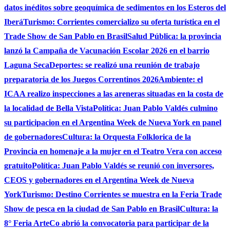
datos inéditos sobre geoquímica de sedimentos en los Esteros del
Iberá
Turismo: Corrientes comercializo su oferta turística en el
Trade Show de San Pablo en Brasil
Salud Pública: la provincia
lanzó la Campaña de Vacunación Escolar 2026 en el barrio
Laguna Seca
Deportes: se realizó una reunión de trabajo
preparatoria de los Juegos Correntinos 2026
Ambiente: el
ICAA realizo inspecciones a las areneras situadas en la costa de
la localidad de Bella Vista
Política: Juan Pablo Valdés culmino
su participacion en el Argentina Week de Nueva York en panel
de gobernadores
Cultura: la Orquesta Folklorica de la
Provincia en homenaje a la mujer en el Teatro Vera con acceso
gratuito
Política: Juan Pablo Valdés se reunió con inversores,
CEOS y gobernadores en el Argentina Week de Nueva
York
Turismo: Destino Corrientes se muestra en la Feria Trade
Show de pesca en la ciudad de San Pablo en Brasil
Cultura: la
8° Feria ArteCo abrió la convocatoria para participar de la