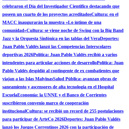
celebraron el Día del Investigador Cientifico destacando que
poseen un cuarto de los proyectos acreditados
Cultura: en el
MACC inaugurarán la muestra «Lo íntimo de una
comunidad»
Cultura: se viene noche de Swing con la Big Band
Jazz y la Orquesta Sinfónica en las tablas del Vera
Deportes:
Juan Pablo Valdés lanzó las Competencias Interscolares
deportivas 2026
Política: Juan Pablo Valdés recibió a varios
intendentes para articular acciones de desarrollo
Política: Juan
Pablo Valdés despidió al contingente de ex combatientes que
viajan a las Islas Malvinas
Salud Pública: avanzan obras de
saneamiento y ascensores de alta tecnologia en el Hospital
Escuela
Economía: la UNNE y el Banco de Corrientes
suscribieron convenio marco de cooperación
institucional
Cultura: se recibió un record de 255 postulaciones
para participar de ArteCo 2026
Deportes: Juan Pablo Valdés
lanzó los Juegos Correntinos 2026 con la participación de