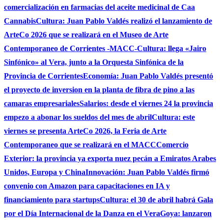
comercialización en farmacias del aceite medicinal de Caa
Cannabis
Cultura: Juan Pablo Valdés realizó el lanzamiento de
ArteCo 2026 que se realizará en el Museo de Arte
Contemporaneo de Corrientes -MACC-
Cultura: llega «Jairo
Sinfónico» al Vera, junto a la Orquesta Sinfónica de la
Provincia de Corrientes
Economía: Juan Pablo Valdés presentó
el proyecto de inversion en la planta de fibra de pino a las
camaras empresariales
Salarios: desde el viernes 24 la provincia
empezo a abonar los sueldos del mes de abril
Cultura: este
viernes se presenta ArteCo 2026, la Feria de Arte
Contemporaneo que se realizará en el MACC
Comercio
Exterior: la provincia ya exporta nuez pecán a Emiratos Arabes
Unidos, Europa y China
Innovación: Juan Pablo Valdés firmó
convenio con Amazon para capacitaciones en IA y
financiamiento para startups
Cultura: el 30 de abril habrá Gala
por el Día Internacional de la Danza en el Vera
Goya: lanzaron