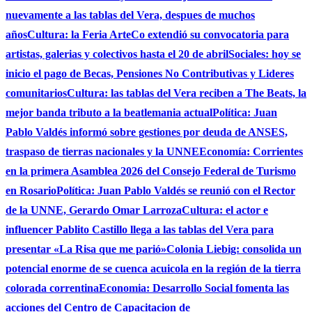
nuevamente a las tablas del Vera, despues de muchos
años
Cultura: la Feria ArteCo extendió su convocatoria para
artistas, galerias y colectivos hasta el 20 de abril
Sociales: hoy se
inicio el pago de Becas, Pensiones No Contributivas y Lideres
comunitarios
Cultura: las tablas del Vera reciben a The Beats, la
mejor banda tributo a la beatlemania actual
Política: Juan
Pablo Valdés informó sobre gestiones por deuda de ANSES,
traspaso de tierras nacionales y la UNNE
Economía: Corrientes
en la primera Asamblea 2026 del Consejo Federal de Turismo
en Rosario
Política: Juan Pablo Valdés se reunió con el Rector
de la UNNE, Gerardo Omar Larroza
Cultura: el actor e
influencer Pablito Castillo llega a las tablas del Vera para
presentar «La Risa que me parió»
Colonia Liebig: consolida un
potencial enorme de se cuenca acuicola en la región de la tierra
colorada correntina
Economia: Desarrollo Social fomenta las
acciones del Centro de Capacitacion de