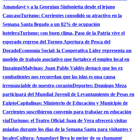
Amandayé y a la Georgian Sinfonietta desde el lejano
Caucaso
Turismo: Corrientes consolidó su atractivo en la
Semana Santa llegado a un 82% de ocupación
hotelera
Turismo: con buen clima, Paso de la Patria vive el
esperado regreso del Torneo Apertura de Pesca del
Dorado
Economía Social: la Cooperativa Líder representa un
modelo de trabajo asociativo que fortalece el empleo local en
Ituzaingó
Malvinas: Juan Pablo Valdés destacó que los ex
combatientes nos recuerdan que las islas es una causa
irrenunciable de nuestro corazón
Deportes: Domingo Meza
participará del Mundial Juvenil de Levantamiento de Pesas en
Egipto
Capitalinas: Ministerio de Educación y Municipio de
Corrientes suscribieron convenio para trabajar en educación
vial
Turismo: el Teatro Oficial Juan de Vera ofrecerá visitas
guiadas durante los dias de la Semana Santa para visitantes y
locales
Cultura: Amandayé lleva lo mejor de su chamamé