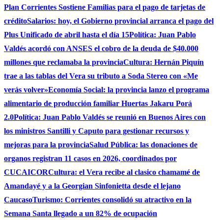
Plan Corrientes Sostiene Familias para el pago de tarjetas de
crédito
Salarios: hoy, el Gobierno provincial arranca el pago del
Plus Unificado de abril hasta el día 15
Política: Juan Pablo
Valdés acordó con ANSES el cobro de la deuda de $40.000
millones que reclamaba la provincia
Cultura: Hernán Piquín
trae a las tablas del Vera su tributo a Soda Stereo con «Me
verás volver»
Economía Social: la provincia lanzo el programa
alimentario de producción familiar Huertas Jakaru Porá
2.0
Política: Juan Pablo Valdés se reunió en Buenos Aires con
los ministros Santilli y Caputo para gestionar recursos y
mejoras para la provincia
Salud Pública: las donaciones de
organos registran 11 casos en 2026, coordinados por
CUCAICOR
Cultura: el Vera recibe al clasico chamamé de
Amandayé y a la Georgian Sinfonietta desde el lejano
Caucaso
Turismo: Corrientes consolidó su atractivo en la
Semana Santa llegado a un 82% de ocupación