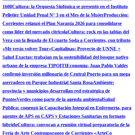
1600
Cultura: la Orquesta Sinfónica se presentó en el Instituto
Pelletier Unidad Penal N° 3 en el Mes de la Mujer
Producción:
Corrientes relanzó el Plan Naranja 2026 para consolidarse
como lider del mercado citricola
Cultura: rock en las tablas del
Vera con la llegada de El cuarto Soda a Corrientes, con tributo
«Me verás volver Tour»
Capitalinas: Proyecto de UNNE +
Salud Exactas: trabajan en la sostenibilidad del bosque nativo
urbano de la empresa TIPOITI
Economía: Juan Pablo Valdés
confirmó inversión millonaria de Central Puerto para un mega
aserradero en Parque Industrial Santa Rosa
Ambiente:
provincia y municipios desarrollan red estratégica de
PuntosVerdes como parte de la agenda ambiental
Salud
Pública: comenzó la Capacitación Integral en Enfermería, para
agentes de APS en CAPS y Estaciones Sanitarias en formato
hibrido
Cultura: convocan a reunión virtual preparatoria de la
Feria de Arte Contemporaneo de Corrientes «ArteCo