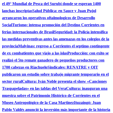
el 49° Mundial de Pesca del Surubí donde se esperan 1400
lanchas inscriptas
Salud Pública: en Sauce y Juan Pujol
arrancaron los operativos oftalmologicos de Desarrollo
Social
Turismo: intensa promoción del Destino Corrientes en
ferias internacionales de Brasil
Seguridad: la Policía intensifica
las medidas preventivas antes las amenazas en los colegios de la
provincia
Malvinas: regreso a Corrientes el septimo contingente
de ex combatientes que viajo a las islas
Producción: con exito se
realizó el 5to remate ganadero de pequeños productores con
1700 cabezas en Riachuelo
Sindicales: RENATRE y OIT
publicaron un estudio sobre trabajo migrante temporario en el
sector rural
Cultura: Iván Noble presenta el show «Canciones
Traspapeladas» en las tablas del Vera
Cultura: inauguran una
muestra sobre el Patrimonio Histórico de Corrientes en el
Museo Antropológico de la Casa Martinez
Ituzaingó: Juan
Pablo Valdés anunció la inversión más importante de la historia