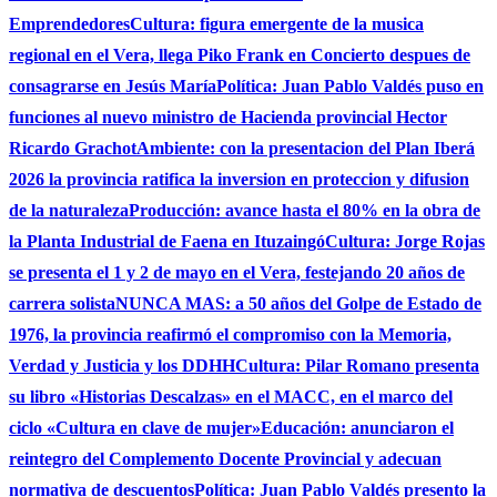
Emprendedores
Cultura: figura emergente de la musica
regional en el Vera, llega Piko Frank en Concierto despues de
consagrarse en Jesús María
Política: Juan Pablo Valdés puso en
funciones al nuevo ministro de Hacienda provincial Hector
Ricardo Grachot
Ambiente: con la presentacion del Plan Iberá
2026 la provincia ratifica la inversion en proteccion y difusion
de la naturaleza
Producción: avance hasta el 80% en la obra de
la Planta Industrial de Faena en Ituzaingó
Cultura: Jorge Rojas
se presenta el 1 y 2 de mayo en el Vera, festejando 20 años de
carrera solista
NUNCA MAS: a 50 años del Golpe de Estado de
1976, la provincia reafirmó el compromiso con la Memoria,
Verdad y Justicia y los DDHH
Cultura: Pilar Romano presenta
su libro «Historias Descalzas» en el MACC, en el marco del
ciclo «Cultura en clave de mujer»
Educación: anunciaron el
reintegro del Complemento Docente Provincial y adecuan
normativa de descuentos
Política: Juan Pablo Valdés presento la