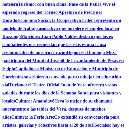
hotelera
Turismo: con buen clima, Paso de la Patria vive el
esperado regreso del Torneo Apertura de Pesca del
Dorado
Economía Social: la Cooperativa Líder representa un
modelo de trabajo asociativo que fortalece el empleo local en
Ituzaingó
Malvinas: Juan Pablo Valdés destacó que los ex
combatientes nos recuerdan que las islas es una causa
irrenunciable de nuestro corazón
Deportes: Domingo Meza
participará del Mundial Juvenil de Levantamiento de Pesas en
Egipto
Capitalinas: Ministerio de Educación y Municipio de
Corrientes suscribieron convenio para trabajar en educación
vial
Turismo: el Teatro Oficial Juan de Vera ofrecerá visitas
guiadas durante los dias de la Semana Santa para visitantes y
locales
Cultura: Amandayé lleva lo mejor de su chamamé
nuevamente a las tablas del Vera, despues de muchos
años
Cultura: la Feria ArteCo extendió su convocatoria para
artistas, galerias y colectivos hasta el 20 de abril
Sociales: hoy se