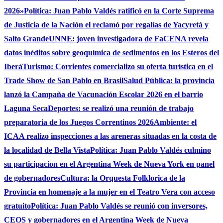
2026»
Política: Juan Pablo Valdés ratificó en la Corte Suprema
de Justicia de la Nación el reclamó por regalías de Yacyretá y
Salto Grande
UNNE: joven investigadora de FaCENA revela
datos inéditos sobre geoquímica de sedimentos en los Esteros del
Iberá
Turismo: Corrientes comercializo su oferta turística en el
Trade Show de San Pablo en Brasil
Salud Pública: la provincia
lanzó la Campaña de Vacunación Escolar 2026 en el barrio
Laguna Seca
Deportes: se realizó una reunión de trabajo
preparatoria de los Juegos Correntinos 2026
Ambiente: el
ICAA realizo inspecciones a las areneras situadas en la costa de
la localidad de Bella Vista
Política: Juan Pablo Valdés culmino
su participacion en el Argentina Week de Nueva York en panel
de gobernadores
Cultura: la Orquesta Folklorica de la
Provincia en homenaje a la mujer en el Teatro Vera con acceso
gratuito
Política: Juan Pablo Valdés se reunió con inversores,
CEOS y gobernadores en el Argentina Week de Nueva