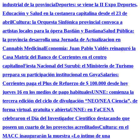
industrial de la provincia
Deportes: se viene la II Expo Deportes,
Educación y Salud en la costanera capitalina desde el 23 de
abril
Cultura: la Orquesta Sinfónica provincial convoca a
artistas locales para la ópera Bastián y Bastiana
Salud Pública:
la provincia desarrolla una Jornada de Actualizacion en
Cannabis Medicinal
Economía: Juan Pablo Valdés reinaguró la
Casa Matriz del Banco de Corrientes en el centro
capitalino
Fiesta Nacional del Surubí: el Ministerio de Turismo
prepara su participación institucional en Goya
Salarios:
Corrientes paga el Plus de Refuerzo de $ 100.000 desde hoy
jueves 16 en los medios de pago habituales
UNNE: comienza la
tercera edición del ciclo de divulgación “NEO/NEA Ciencia”, de
forma virtual, gratuita y abierta
UNNE: en FaCENA
celebraron el Día del Investigador Cientifico destacando que
poseen un cuarto de los proyectos acreditados
Cultura: en el
MACC inaugurarán la muestra «Lo íntimo de una