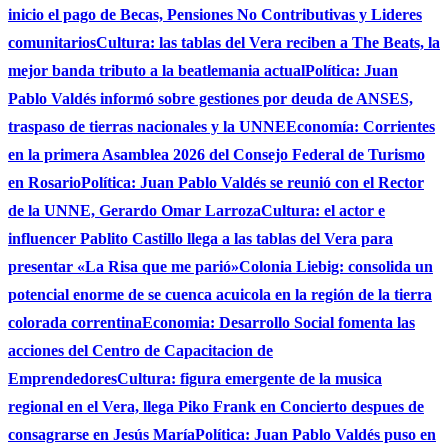
inicio el pago de Becas, Pensiones No Contributivas y Lideres
comunitarios
Cultura: las tablas del Vera reciben a The Beats, la
mejor banda tributo a la beatlemania actual
Política: Juan
Pablo Valdés informó sobre gestiones por deuda de ANSES,
traspaso de tierras nacionales y la UNNE
Economía: Corrientes
en la primera Asamblea 2026 del Consejo Federal de Turismo
en Rosario
Política: Juan Pablo Valdés se reunió con el Rector
de la UNNE, Gerardo Omar Larroza
Cultura: el actor e
influencer Pablito Castillo llega a las tablas del Vera para
presentar «La Risa que me parió»
Colonia Liebig: consolida un
potencial enorme de se cuenca acuicola en la región de la tierra
colorada correntina
Economia: Desarrollo Social fomenta las
acciones del Centro de Capacitacion de
Emprendedores
Cultura: figura emergente de la musica
regional en el Vera, llega Piko Frank en Concierto despues de
consagrarse en Jesús María
Política: Juan Pablo Valdés puso en