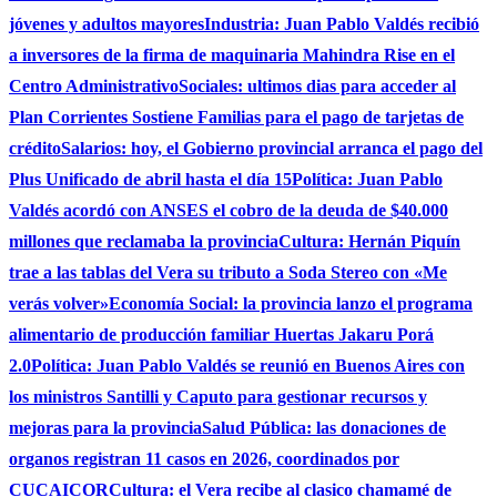
jóvenes y adultos mayores
Industria: Juan Pablo Valdés recibió
a inversores de la firma de maquinaria Mahindra Rise en el
Centro Administrativo
Sociales: ultimos dias para acceder al
Plan Corrientes Sostiene Familias para el pago de tarjetas de
crédito
Salarios: hoy, el Gobierno provincial arranca el pago del
Plus Unificado de abril hasta el día 15
Política: Juan Pablo
Valdés acordó con ANSES el cobro de la deuda de $40.000
millones que reclamaba la provincia
Cultura: Hernán Piquín
trae a las tablas del Vera su tributo a Soda Stereo con «Me
verás volver»
Economía Social: la provincia lanzo el programa
alimentario de producción familiar Huertas Jakaru Porá
2.0
Política: Juan Pablo Valdés se reunió en Buenos Aires con
los ministros Santilli y Caputo para gestionar recursos y
mejoras para la provincia
Salud Pública: las donaciones de
organos registran 11 casos en 2026, coordinados por
CUCAICOR
Cultura: el Vera recibe al clasico chamamé de