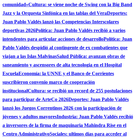
comunidad»
Cultura: se viene noche de Swing con la Big Band
Jazz y la Orquesta Sinfónica en las tablas del Vera
Deportes:
Juan Pablo Valdés lanzó las Competencias Interscolares
deportivas 2026
Política: Juan Pablo Valdés recibió a varios
intendentes para articular acciones de desarrollo
Política: Juan
Pablo Valdés despidió al contingente de ex combatientes que
viajan a las Islas Malvinas
Salud Pública: avanzan obras de
saneamiento y ascensores de alta tecnologia en el Hospital
Escuela
Economía: la UNNE y el Banco de Corrientes
suscribieron convenio marco de cooperación
institucional
Cultura: se recibió un record de 255 postulaciones
para participar de ArteCo 2026
Deportes: Juan Pablo Valdés
lanzó los Juegos Correntinos 2026 con la participación de
jóvenes y adultos mayores
Industria: Juan Pablo Valdés recibió
a inversores de la firma de maquinaria Mahindra Rise en el
Centro Administrativo
Sociales: ultimos dias para acceder al