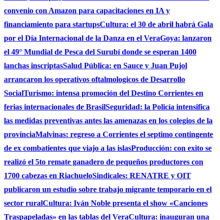
convenio con Amazon para capacitaciones en IA y
financiamiento para startups
Cultura: el 30 de abril habrá Gala
por el Día Internacional de la Danza en el Vera
Goya: lanzaron
el 49° Mundial de Pesca del Surubí donde se esperan 1400
lanchas inscriptas
Salud Pública: en Sauce y Juan Pujol
arrancaron los operativos oftalmologicos de Desarrollo
Social
Turismo: intensa promoción del Destino Corrientes en
ferias internacionales de Brasil
Seguridad: la Policía intensifica
las medidas preventivas antes las amenazas en los colegios de la
provincia
Malvinas: regreso a Corrientes el septimo contingente
de ex combatientes que viajo a las islas
Producción: con exito se
realizó el 5to remate ganadero de pequeños productores con
1700 cabezas en Riachuelo
Sindicales: RENATRE y OIT
publicaron un estudio sobre trabajo migrante temporario en el
sector rural
Cultura: Iván Noble presenta el show «Canciones
Traspapeladas» en las tablas del Vera
Cultura: inauguran una