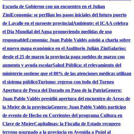
Escuela de Gobierno con un encuentro en el Julían
Zini
Economia: se perfilan los pasos iniciales del futuro puerto
de Lavalle en el suroeste provincial
Ambiente: el ICAA celebra
el Día Mundial del Agua promoviendo medidas de uso
responsable
Economía: Juan Pablo Valdés asistió a charla sobre
el nuevo mapa económico en el Auditorio Julián Zini
Salarios:
desde el 25 de marzo la provincia paga sueldos de marzo con
aumento y ayuda escolar
Salud Pública: el relevamiento del
ministerio sostiene que el 80% de las atenciones médicas utilizan
el sistema público
Turismo: regreso con todo del Torneo
Apertura de Pesca del Dorado en Paso de la Patria
Genero:
Juan Pablo Valdés presidió apertura del encuentro de Areas de
la Mujer de la provincia
Genero: Juan Pablo Valdés participo
de evento de Hecho en Corrientes del programa Cultura en
Clave de Mujer
Capitalinas: la Fiscalia de Estado recupero
terreno usurpado a la provincia en Avenida a Pujol al