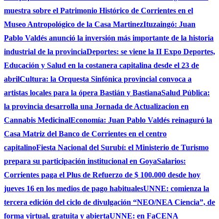
muestra sobre el Patrimonio Histórico de Corrientes en el
Museo Antropológico de la Casa Martinez
Ituzaingó: Juan
Pablo Valdés anunció la inversión más importante de la historia
industrial de la provincia
Deportes: se viene la II Expo Deportes,
Educación y Salud en la costanera capitalina desde el 23 de
abril
Cultura: la Orquesta Sinfónica provincial convoca a
artistas locales para la ópera Bastián y Bastiana
Salud Pública:
la provincia desarrolla una Jornada de Actualizacion en
Cannabis Medicinal
Economía: Juan Pablo Valdés reinaguró la
Casa Matriz del Banco de Corrientes en el centro
capitalino
Fiesta Nacional del Surubí: el Ministerio de Turismo
prepara su participación institucional en Goya
Salarios:
Corrientes paga el Plus de Refuerzo de $ 100.000 desde hoy
jueves 16 en los medios de pago habituales
UNNE: comienza la
tercera edición del ciclo de divulgación “NEO/NEA Ciencia”, de
forma virtual, gratuita y abierta
UNNE: en FaCENA