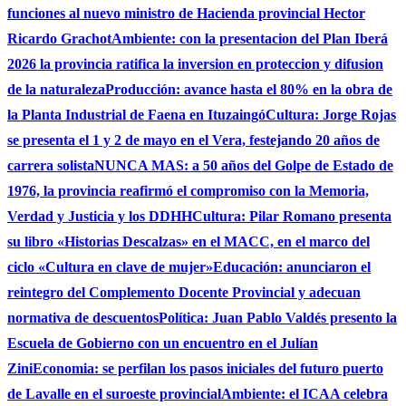
funciones al nuevo ministro de Hacienda provincial Hector
Ricardo Grachot
Ambiente: con la presentacion del Plan Iberá
2026 la provincia ratifica la inversion en proteccion y difusion
de la naturaleza
Producción: avance hasta el 80% en la obra de
la Planta Industrial de Faena en Ituzaingó
Cultura: Jorge Rojas
se presenta el 1 y 2 de mayo en el Vera, festejando 20 años de
carrera solista
NUNCA MAS: a 50 años del Golpe de Estado de
1976, la provincia reafirmó el compromiso con la Memoria,
Verdad y Justicia y los DDHH
Cultura: Pilar Romano presenta
su libro «Historias Descalzas» en el MACC, en el marco del
ciclo «Cultura en clave de mujer»
Educación: anunciaron el
reintegro del Complemento Docente Provincial y adecuan
normativa de descuentos
Política: Juan Pablo Valdés presento la
Escuela de Gobierno con un encuentro en el Julían
Zini
Economia: se perfilan los pasos iniciales del futuro puerto
de Lavalle en el suroeste provincial
Ambiente: el ICAA celebra