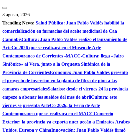
Saltar
al
8 agosto, 2026
contenido
Trending News:
Salud Pública: Juan Pablo Valdés habilitó la
comercialización en farmacias del aceite medicinal de Caa
Cannabis
Cultura: Juan Pablo Valdés realizó el lanzamiento de
ArteCo 2026 que se realizará en el Museo de Arte
Contemporaneo de Corrientes -MACC-
Cultura: llega «Jairo
Sinfónico» al Vera, junto a la Orquesta Sinfónica de la
Provincia de Corrientes
Economía: Juan Pablo Valdés presentó
el proyecto de inversion en la planta de fibra de pino a las
camaras empresariales
Salarios: desde el viernes 24 la provincia
empezo a abonar los sueldos del mes de abril
Cultura: este
viernes se presenta ArteCo 2026, la Feria de Arte
Contemporaneo que se realizará en el MACC
Comercio
Exterior: la provincia ya exporta nuez pecán a Emiratos Arabes
Unidos, Europa y China
Innovación: Juan Pablo Valdés firmó