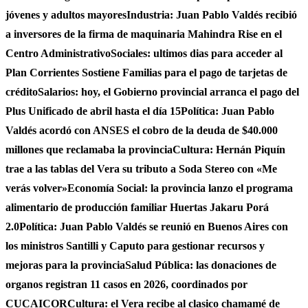
jóvenes y adultos mayores
Industria: Juan Pablo Valdés recibió
a inversores de la firma de maquinaria Mahindra Rise en el
Centro Administrativo
Sociales: ultimos dias para acceder al
Plan Corrientes Sostiene Familias para el pago de tarjetas de
crédito
Salarios: hoy, el Gobierno provincial arranca el pago del
Plus Unificado de abril hasta el día 15
Política: Juan Pablo
Valdés acordó con ANSES el cobro de la deuda de $40.000
millones que reclamaba la provincia
Cultura: Hernán Piquín
trae a las tablas del Vera su tributo a Soda Stereo con «Me
verás volver»
Economía Social: la provincia lanzo el programa
alimentario de producción familiar Huertas Jakaru Porá
2.0
Política: Juan Pablo Valdés se reunió en Buenos Aires con
los ministros Santilli y Caputo para gestionar recursos y
mejoras para la provincia
Salud Pública: las donaciones de
organos registran 11 casos en 2026, coordinados por
CUCAICOR
Cultura: el Vera recibe al clasico chamamé de