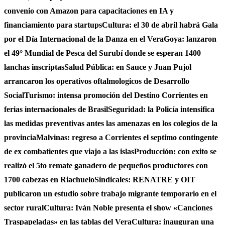
convenio con Amazon para capacitaciones en IA y
financiamiento para startups
Cultura: el 30 de abril habrá Gala
por el Día Internacional de la Danza en el Vera
Goya: lanzaron
el 49° Mundial de Pesca del Surubí donde se esperan 1400
lanchas inscriptas
Salud Pública: en Sauce y Juan Pujol
arrancaron los operativos oftalmologicos de Desarrollo
Social
Turismo: intensa promoción del Destino Corrientes en
ferias internacionales de Brasil
Seguridad: la Policía intensifica
las medidas preventivas antes las amenazas en los colegios de la
provincia
Malvinas: regreso a Corrientes el septimo contingente
de ex combatientes que viajo a las islas
Producción: con exito se
realizó el 5to remate ganadero de pequeños productores con
1700 cabezas en Riachuelo
Sindicales: RENATRE y OIT
publicaron un estudio sobre trabajo migrante temporario en el
sector rural
Cultura: Iván Noble presenta el show «Canciones
Traspapeladas» en las tablas del Vera
Cultura: inauguran una