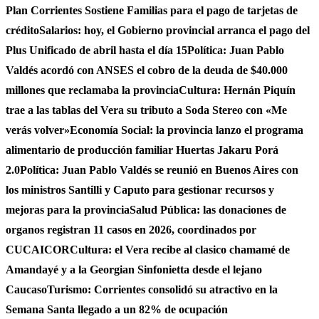
Plan Corrientes Sostiene Familias para el pago de tarjetas de
crédito
Salarios: hoy, el Gobierno provincial arranca el pago del
Plus Unificado de abril hasta el día 15
Política: Juan Pablo
Valdés acordó con ANSES el cobro de la deuda de $40.000
millones que reclamaba la provincia
Cultura: Hernán Piquín
trae a las tablas del Vera su tributo a Soda Stereo con «Me
verás volver»
Economía Social: la provincia lanzo el programa
alimentario de producción familiar Huertas Jakaru Porá
2.0
Política: Juan Pablo Valdés se reunió en Buenos Aires con
los ministros Santilli y Caputo para gestionar recursos y
mejoras para la provincia
Salud Pública: las donaciones de
organos registran 11 casos en 2026, coordinados por
CUCAICOR
Cultura: el Vera recibe al clasico chamamé de
Amandayé y a la Georgian Sinfonietta desde el lejano
Caucaso
Turismo: Corrientes consolidó su atractivo en la
Semana Santa llegado a un 82% de ocupación