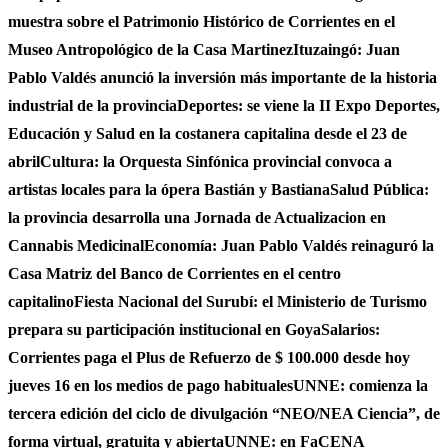
muestra sobre el Patrimonio Histórico de Corrientes en el
Museo Antropológico de la Casa Martinez
Ituzaingó: Juan
Pablo Valdés anunció la inversión más importante de la historia
industrial de la provincia
Deportes: se viene la II Expo Deportes,
Educación y Salud en la costanera capitalina desde el 23 de
abril
Cultura: la Orquesta Sinfónica provincial convoca a
artistas locales para la ópera Bastián y Bastiana
Salud Pública:
la provincia desarrolla una Jornada de Actualizacion en
Cannabis Medicinal
Economía: Juan Pablo Valdés reinaguró la
Casa Matriz del Banco de Corrientes en el centro
capitalino
Fiesta Nacional del Surubí: el Ministerio de Turismo
prepara su participación institucional en Goya
Salarios:
Corrientes paga el Plus de Refuerzo de $ 100.000 desde hoy
jueves 16 en los medios de pago habituales
UNNE: comienza la
tercera edición del ciclo de divulgación “NEO/NEA Ciencia”, de
forma virtual, gratuita y abierta
UNNE: en FaCENA