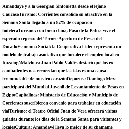
Amandayé y a la Georgian Sinfonietta desde el lejano
Caucaso
Turismo: Corrientes consolidó su atractivo en la
Semana Santa llegado a un 82% de ocupación
hotelera
Turismo: con buen clima, Paso de la Patria vive el
esperado regreso del Torneo Apertura de Pesca del
Dorado
Economía Social: la Cooperativa Líder representa un
modelo de trabajo asociativo que fortalece el empleo local en
Ituzaingó
Malvinas: Juan Pablo Valdés destacó que los ex
combatientes nos recuerdan que las islas es una causa
irrenunciable de nuestro corazón
Deportes: Domingo Meza
participará del Mundial Juvenil de Levantamiento de Pesas en
Egipto
Capitalinas: Ministerio de Educación y Municipio de
Corrientes suscribieron convenio para trabajar en educación
vial
Turismo: el Teatro Oficial Juan de Vera ofrecerá visitas
guiadas durante los dias de la Semana Santa para visitantes y
locales
Cultura: Amandayé lleva lo mejor de su chamamé