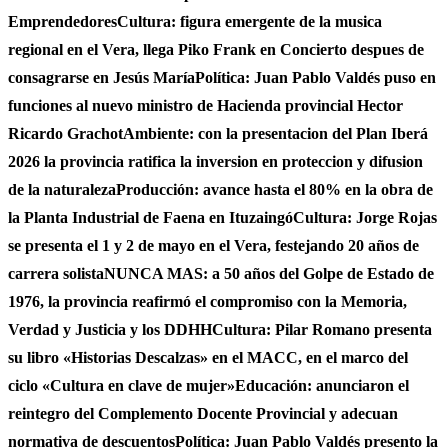
Emprendedores
Cultura: figura emergente de la musica
regional en el Vera, llega Piko Frank en Concierto despues de
consagrarse en Jesús María
Política: Juan Pablo Valdés puso en
funciones al nuevo ministro de Hacienda provincial Hector
Ricardo Grachot
Ambiente: con la presentacion del Plan Iberá
2026 la provincia ratifica la inversion en proteccion y difusion
de la naturaleza
Producción: avance hasta el 80% en la obra de
la Planta Industrial de Faena en Ituzaingó
Cultura: Jorge Rojas
se presenta el 1 y 2 de mayo en el Vera, festejando 20 años de
carrera solista
NUNCA MAS: a 50 años del Golpe de Estado de
1976, la provincia reafirmó el compromiso con la Memoria,
Verdad y Justicia y los DDHH
Cultura: Pilar Romano presenta
su libro «Historias Descalzas» en el MACC, en el marco del
ciclo «Cultura en clave de mujer»
Educación: anunciaron el
reintegro del Complemento Docente Provincial y adecuan
normativa de descuentos
Política: Juan Pablo Valdés presento la