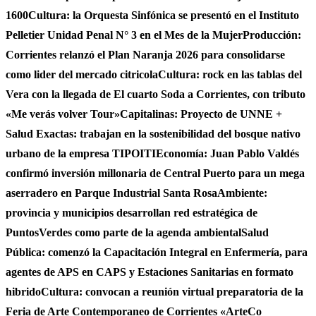
1600
Cultura: la Orquesta Sinfónica se presentó en el Instituto
Pelletier Unidad Penal N° 3 en el Mes de la Mujer
Producción:
Corrientes relanzó el Plan Naranja 2026 para consolidarse
como lider del mercado citricola
Cultura: rock en las tablas del
Vera con la llegada de El cuarto Soda a Corrientes, con tributo
«Me verás volver Tour»
Capitalinas: Proyecto de UNNE +
Salud Exactas: trabajan en la sostenibilidad del bosque nativo
urbano de la empresa TIPOITI
Economía: Juan Pablo Valdés
confirmó inversión millonaria de Central Puerto para un mega
aserradero en Parque Industrial Santa Rosa
Ambiente:
provincia y municipios desarrollan red estratégica de
PuntosVerdes como parte de la agenda ambiental
Salud
Pública: comenzó la Capacitación Integral en Enfermería, para
agentes de APS en CAPS y Estaciones Sanitarias en formato
hibrido
Cultura: convocan a reunión virtual preparatoria de la
Feria de Arte Contemporaneo de Corrientes «ArteCo