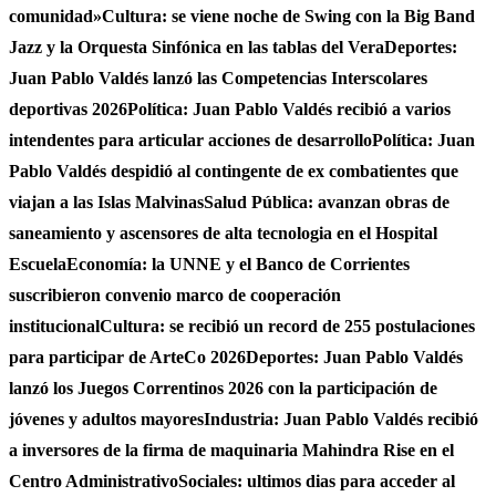
comunidad»
Cultura: se viene noche de Swing con la Big Band
Jazz y la Orquesta Sinfónica en las tablas del Vera
Deportes:
Juan Pablo Valdés lanzó las Competencias Interscolares
deportivas 2026
Política: Juan Pablo Valdés recibió a varios
intendentes para articular acciones de desarrollo
Política: Juan
Pablo Valdés despidió al contingente de ex combatientes que
viajan a las Islas Malvinas
Salud Pública: avanzan obras de
saneamiento y ascensores de alta tecnologia en el Hospital
Escuela
Economía: la UNNE y el Banco de Corrientes
suscribieron convenio marco de cooperación
institucional
Cultura: se recibió un record de 255 postulaciones
para participar de ArteCo 2026
Deportes: Juan Pablo Valdés
lanzó los Juegos Correntinos 2026 con la participación de
jóvenes y adultos mayores
Industria: Juan Pablo Valdés recibió
a inversores de la firma de maquinaria Mahindra Rise en el
Centro Administrativo
Sociales: ultimos dias para acceder al