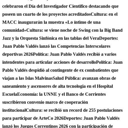
celebraron el Día del Investigador Cientifico destacando que
poseen un cuarto de los proyectos acreditados
Cultura: en el
MACC inaugurarán la muestra «Lo íntimo de una
comunidad»
Cultura: se viene noche de Swing con la Big Band
Jazz y la Orquesta Sinfónica en las tablas del Vera
Deportes:
Juan Pablo Valdés lanzó las Competencias Interscolares
deportivas 2026
Política: Juan Pablo Valdés recibió a varios
intendentes para articular acciones de desarrollo
Política: Juan
Pablo Valdés despidió al contingente de ex combatientes que
viajan a las Islas Malvinas
Salud Pública: avanzan obras de
saneamiento y ascensores de alta tecnologia en el Hospital
Escuela
Economía: la UNNE y el Banco de Corrientes
suscribieron convenio marco de cooperación
institucional
Cultura: se recibió un record de 255 postulaciones
para participar de ArteCo 2026
Deportes: Juan Pablo Valdés
lanzó los Juegos Correntinos 2026 con la participación de