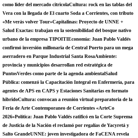
como lider del mercado citricola
Cultura: rock en las tablas del
Vera con la llegada de El cuarto Soda a Corrientes, con tributo
«Me verás volver Tour»
Capitalinas: Proyecto de UNNE +
Salud Exactas: trabajan en la sostenibilidad del bosque nativo
urbano de la empresa TIPOITI
Economía: Juan Pablo Valdés
confirmó inversión millonaria de Central Puerto para un mega
aserradero en Parque Industrial Santa Rosa
Ambiente:
provincia y municipios desarrollan red estratégica de
PuntosVerdes como parte de la agenda ambiental
Salud
Pública: comenzó la Capacitación Integral en Enfermería, para
agentes de APS en CAPS y Estaciones Sanitarias en formato
hibrido
Cultura: convocan a reunión virtual preparatoria de la
Feria de Arte Contemporaneo de Corrientes «ArteCo
2026»
Política: Juan Pablo Valdés ratificó en la Corte Suprema
de Justicia de la Nación el reclamó por regalías de Yacyretá y
Salto Grande
UNNE: joven investigadora de FaCENA revela