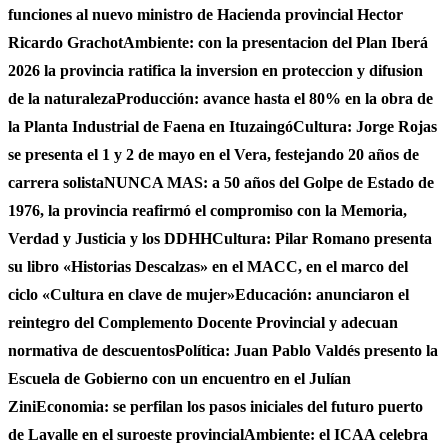
funciones al nuevo ministro de Hacienda provincial Hector
Ricardo Grachot
Ambiente: con la presentacion del Plan Iberá
2026 la provincia ratifica la inversion en proteccion y difusion
de la naturaleza
Producción: avance hasta el 80% en la obra de
la Planta Industrial de Faena en Ituzaingó
Cultura: Jorge Rojas
se presenta el 1 y 2 de mayo en el Vera, festejando 20 años de
carrera solista
NUNCA MAS: a 50 años del Golpe de Estado de
1976, la provincia reafirmó el compromiso con la Memoria,
Verdad y Justicia y los DDHH
Cultura: Pilar Romano presenta
su libro «Historias Descalzas» en el MACC, en el marco del
ciclo «Cultura en clave de mujer»
Educación: anunciaron el
reintegro del Complemento Docente Provincial y adecuan
normativa de descuentos
Política: Juan Pablo Valdés presento la
Escuela de Gobierno con un encuentro en el Julían
Zini
Economia: se perfilan los pasos iniciales del futuro puerto
de Lavalle en el suroeste provincial
Ambiente: el ICAA celebra