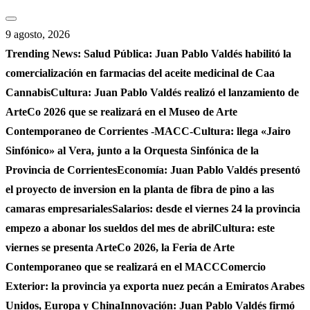
Saltar
al
9 agosto, 2026
contenido
Trending News:
Salud Pública: Juan Pablo Valdés habilitó la
comercialización en farmacias del aceite medicinal de Caa
Cannabis
Cultura: Juan Pablo Valdés realizó el lanzamiento de
ArteCo 2026 que se realizará en el Museo de Arte
Contemporaneo de Corrientes -MACC-
Cultura: llega «Jairo
Sinfónico» al Vera, junto a la Orquesta Sinfónica de la
Provincia de Corrientes
Economía: Juan Pablo Valdés presentó
el proyecto de inversion en la planta de fibra de pino a las
camaras empresariales
Salarios: desde el viernes 24 la provincia
empezo a abonar los sueldos del mes de abril
Cultura: este
viernes se presenta ArteCo 2026, la Feria de Arte
Contemporaneo que se realizará en el MACC
Comercio
Exterior: la provincia ya exporta nuez pecán a Emiratos Arabes
Unidos, Europa y China
Innovación: Juan Pablo Valdés firmó