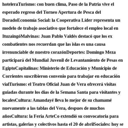
hotelera
Turismo: con buen clima, Paso de la Patria vive el
esperado regreso del Torneo Apertura de Pesca del
Dorado
Economía Social: la Cooperativa Líder representa un
modelo de trabajo asociativo que fortalece el empleo local en
Ituzaingó
Malvinas: Juan Pablo Valdés destacó que los ex
combatientes nos recuerdan que las islas es una causa
irrenunciable de nuestro corazón
Deportes: Domingo Meza
participará del Mundial Juvenil de Levantamiento de Pesas en
Egipto
Capitalinas: Ministerio de Educación y Municipio de
Corrientes suscribieron convenio para trabajar en educación
vial
Turismo: el Teatro Oficial Juan de Vera ofrecerá visitas
guiadas durante los dias de la Semana Santa para visitantes y
locales
Cultura: Amandayé lleva lo mejor de su chamamé
nuevamente a las tablas del Vera, despues de muchos
años
Cultura: la Feria ArteCo extendió su convocatoria para
artistas, galerias y colectivos hasta el 20 de abril
Sociales: hoy se