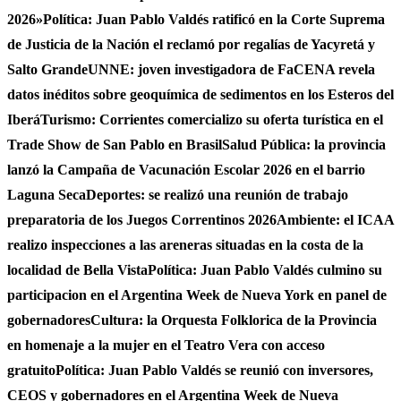
2026»
Política: Juan Pablo Valdés ratificó en la Corte Suprema
de Justicia de la Nación el reclamó por regalías de Yacyretá y
Salto Grande
UNNE: joven investigadora de FaCENA revela
datos inéditos sobre geoquímica de sedimentos en los Esteros del
Iberá
Turismo: Corrientes comercializo su oferta turística en el
Trade Show de San Pablo en Brasil
Salud Pública: la provincia
lanzó la Campaña de Vacunación Escolar 2026 en el barrio
Laguna Seca
Deportes: se realizó una reunión de trabajo
preparatoria de los Juegos Correntinos 2026
Ambiente: el ICAA
realizo inspecciones a las areneras situadas en la costa de la
localidad de Bella Vista
Política: Juan Pablo Valdés culmino su
participacion en el Argentina Week de Nueva York en panel de
gobernadores
Cultura: la Orquesta Folklorica de la Provincia
en homenaje a la mujer en el Teatro Vera con acceso
gratuito
Política: Juan Pablo Valdés se reunió con inversores,
CEOS y gobernadores en el Argentina Week de Nueva