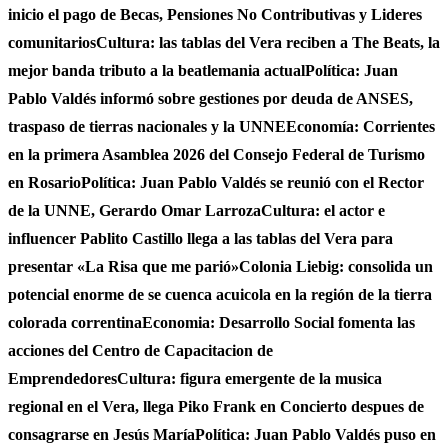
inicio el pago de Becas, Pensiones No Contributivas y Lideres
comunitarios
Cultura: las tablas del Vera reciben a The Beats, la
mejor banda tributo a la beatlemania actual
Política: Juan
Pablo Valdés informó sobre gestiones por deuda de ANSES,
traspaso de tierras nacionales y la UNNE
Economía: Corrientes
en la primera Asamblea 2026 del Consejo Federal de Turismo
en Rosario
Política: Juan Pablo Valdés se reunió con el Rector
de la UNNE, Gerardo Omar Larroza
Cultura: el actor e
influencer Pablito Castillo llega a las tablas del Vera para
presentar «La Risa que me parió»
Colonia Liebig: consolida un
potencial enorme de se cuenca acuicola en la región de la tierra
colorada correntina
Economia: Desarrollo Social fomenta las
acciones del Centro de Capacitacion de
Emprendedores
Cultura: figura emergente de la musica
regional en el Vera, llega Piko Frank en Concierto despues de
consagrarse en Jesús María
Política: Juan Pablo Valdés puso en