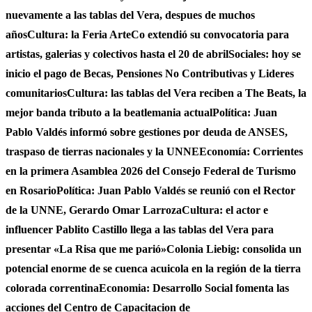
nuevamente a las tablas del Vera, despues de muchos
años
Cultura: la Feria ArteCo extendió su convocatoria para
artistas, galerias y colectivos hasta el 20 de abril
Sociales: hoy se
inicio el pago de Becas, Pensiones No Contributivas y Lideres
comunitarios
Cultura: las tablas del Vera reciben a The Beats, la
mejor banda tributo a la beatlemania actual
Política: Juan
Pablo Valdés informó sobre gestiones por deuda de ANSES,
traspaso de tierras nacionales y la UNNE
Economía: Corrientes
en la primera Asamblea 2026 del Consejo Federal de Turismo
en Rosario
Política: Juan Pablo Valdés se reunió con el Rector
de la UNNE, Gerardo Omar Larroza
Cultura: el actor e
influencer Pablito Castillo llega a las tablas del Vera para
presentar «La Risa que me parió»
Colonia Liebig: consolida un
potencial enorme de se cuenca acuicola en la región de la tierra
colorada correntina
Economia: Desarrollo Social fomenta las
acciones del Centro de Capacitacion de