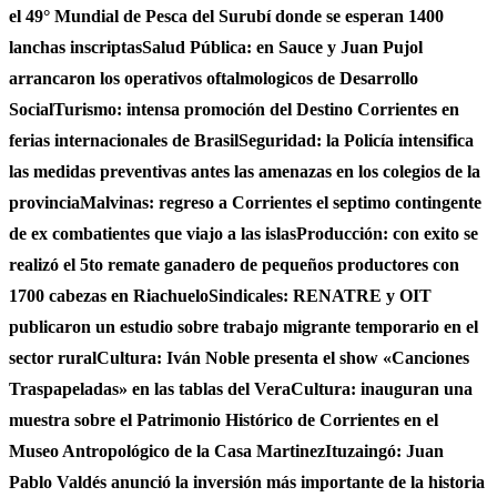
el 49° Mundial de Pesca del Surubí donde se esperan 1400
lanchas inscriptas
Salud Pública: en Sauce y Juan Pujol
arrancaron los operativos oftalmologicos de Desarrollo
Social
Turismo: intensa promoción del Destino Corrientes en
ferias internacionales de Brasil
Seguridad: la Policía intensifica
las medidas preventivas antes las amenazas en los colegios de la
provincia
Malvinas: regreso a Corrientes el septimo contingente
de ex combatientes que viajo a las islas
Producción: con exito se
realizó el 5to remate ganadero de pequeños productores con
1700 cabezas en Riachuelo
Sindicales: RENATRE y OIT
publicaron un estudio sobre trabajo migrante temporario en el
sector rural
Cultura: Iván Noble presenta el show «Canciones
Traspapeladas» en las tablas del Vera
Cultura: inauguran una
muestra sobre el Patrimonio Histórico de Corrientes en el
Museo Antropológico de la Casa Martinez
Ituzaingó: Juan
Pablo Valdés anunció la inversión más importante de la historia