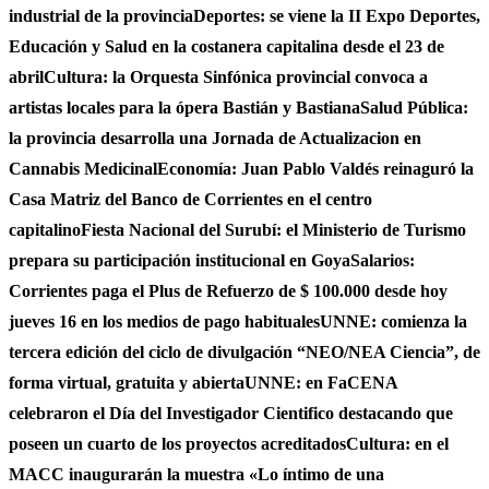
industrial de la provincia
Deportes: se viene la II Expo Deportes,
Educación y Salud en la costanera capitalina desde el 23 de
abril
Cultura: la Orquesta Sinfónica provincial convoca a
artistas locales para la ópera Bastián y Bastiana
Salud Pública:
la provincia desarrolla una Jornada de Actualizacion en
Cannabis Medicinal
Economía: Juan Pablo Valdés reinaguró la
Casa Matriz del Banco de Corrientes en el centro
capitalino
Fiesta Nacional del Surubí: el Ministerio de Turismo
prepara su participación institucional en Goya
Salarios:
Corrientes paga el Plus de Refuerzo de $ 100.000 desde hoy
jueves 16 en los medios de pago habituales
UNNE: comienza la
tercera edición del ciclo de divulgación “NEO/NEA Ciencia”, de
forma virtual, gratuita y abierta
UNNE: en FaCENA
celebraron el Día del Investigador Cientifico destacando que
poseen un cuarto de los proyectos acreditados
Cultura: en el
MACC inaugurarán la muestra «Lo íntimo de una