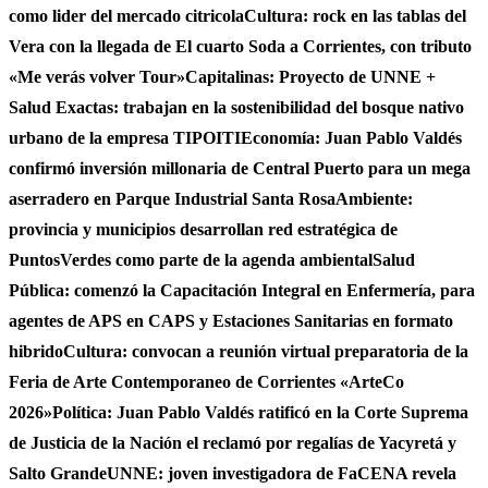
como lider del mercado citricola
Cultura: rock en las tablas del
Vera con la llegada de El cuarto Soda a Corrientes, con tributo
«Me verás volver Tour»
Capitalinas: Proyecto de UNNE +
Salud Exactas: trabajan en la sostenibilidad del bosque nativo
urbano de la empresa TIPOITI
Economía: Juan Pablo Valdés
confirmó inversión millonaria de Central Puerto para un mega
aserradero en Parque Industrial Santa Rosa
Ambiente:
provincia y municipios desarrollan red estratégica de
PuntosVerdes como parte de la agenda ambiental
Salud
Pública: comenzó la Capacitación Integral en Enfermería, para
agentes de APS en CAPS y Estaciones Sanitarias en formato
hibrido
Cultura: convocan a reunión virtual preparatoria de la
Feria de Arte Contemporaneo de Corrientes «ArteCo
2026»
Política: Juan Pablo Valdés ratificó en la Corte Suprema
de Justicia de la Nación el reclamó por regalías de Yacyretá y
Salto Grande
UNNE: joven investigadora de FaCENA revela