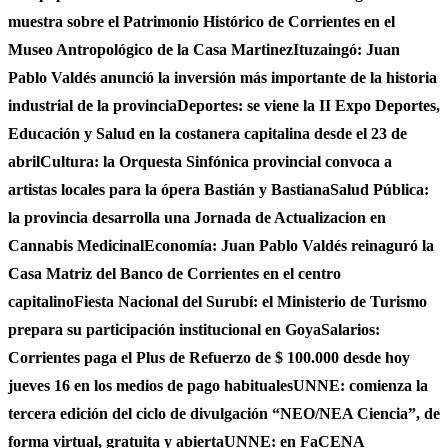
muestra sobre el Patrimonio Histórico de Corrientes en el
Museo Antropológico de la Casa Martinez
Ituzaingó: Juan
Pablo Valdés anunció la inversión más importante de la historia
industrial de la provincia
Deportes: se viene la II Expo Deportes,
Educación y Salud en la costanera capitalina desde el 23 de
abril
Cultura: la Orquesta Sinfónica provincial convoca a
artistas locales para la ópera Bastián y Bastiana
Salud Pública:
la provincia desarrolla una Jornada de Actualizacion en
Cannabis Medicinal
Economía: Juan Pablo Valdés reinaguró la
Casa Matriz del Banco de Corrientes en el centro
capitalino
Fiesta Nacional del Surubí: el Ministerio de Turismo
prepara su participación institucional en Goya
Salarios:
Corrientes paga el Plus de Refuerzo de $ 100.000 desde hoy
jueves 16 en los medios de pago habituales
UNNE: comienza la
tercera edición del ciclo de divulgación “NEO/NEA Ciencia”, de
forma virtual, gratuita y abierta
UNNE: en FaCENA