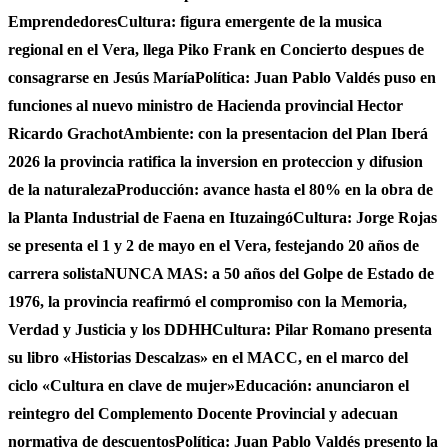
Emprendedores
Cultura: figura emergente de la musica
regional en el Vera, llega Piko Frank en Concierto despues de
consagrarse en Jesús María
Política: Juan Pablo Valdés puso en
funciones al nuevo ministro de Hacienda provincial Hector
Ricardo Grachot
Ambiente: con la presentacion del Plan Iberá
2026 la provincia ratifica la inversion en proteccion y difusion
de la naturaleza
Producción: avance hasta el 80% en la obra de
la Planta Industrial de Faena en Ituzaingó
Cultura: Jorge Rojas
se presenta el 1 y 2 de mayo en el Vera, festejando 20 años de
carrera solista
NUNCA MAS: a 50 años del Golpe de Estado de
1976, la provincia reafirmó el compromiso con la Memoria,
Verdad y Justicia y los DDHH
Cultura: Pilar Romano presenta
su libro «Historias Descalzas» en el MACC, en el marco del
ciclo «Cultura en clave de mujer»
Educación: anunciaron el
reintegro del Complemento Docente Provincial y adecuan
normativa de descuentos
Política: Juan Pablo Valdés presento la