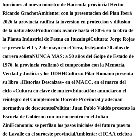
funciones al nuevo ministro de Hacienda provincial Hector
Ricardo Grachot
Ambiente: con la presentacion del Plan Iberá
2026 la provincia ratifica la inversion en proteccion y difusion
de la naturaleza
Producción: avance hasta el 80% en la obra de
la Planta Industrial de Faena en Ituzaingó
Cultura: Jorge Rojas
se presenta el 1 y 2 de mayo en el Vera, festejando 20 años de
carrera solista
NUNCA MAS: a 50 años del Golpe de Estado de
1976, la provincia reafirmó el compromiso con la Memoria,
Verdad y Justicia y los DDHH
Cultura: Pilar Romano presenta
su libro «Historias Descalzas» en el MACC, en el marco del
ciclo «Cultura en clave de mujer»
Educación: anunciaron el
reintegro del Complemento Docente Provincial y adecuan
normativa de descuentos
Política: Juan Pablo Valdés presento la
Escuela de Gobierno con un encuentro en el Julían
Zini
Economia: se perfilan los pasos iniciales del futuro puerto
de Lavalle en el suroeste provincial
Ambiente: el ICAA celebra