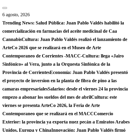
Saltar
al
6 agosto, 2026
contenido
Trending News:
Salud Pública: Juan Pablo Valdés habilitó la
comercialización en farmacias del aceite medicinal de Caa
Cannabis
Cultura: Juan Pablo Valdés realizó el lanzamiento de
ArteCo 2026 que se realizará en el Museo de Arte
Contemporaneo de Corrientes -MACC-
Cultura: llega «Jairo
Sinfónico» al Vera, junto a la Orquesta Sinfónica de la
Provincia de Corrientes
Economía: Juan Pablo Valdés presentó
el proyecto de inversion en la planta de fibra de pino a las
camaras empresariales
Salarios: desde el viernes 24 la provincia
empezo a abonar los sueldos del mes de abril
Cultura: este
viernes se presenta ArteCo 2026, la Feria de Arte
Contemporaneo que se realizará en el MACC
Comercio
Exterior: la provincia ya exporta nuez pecán a Emiratos Arabes
Unidos, Europa y China
Innovación: Juan Pablo Valdés firmó