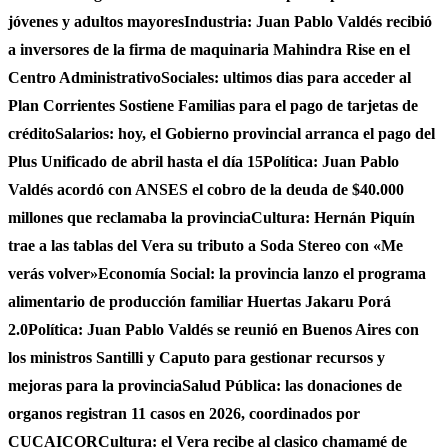
jóvenes y adultos mayores
Industria: Juan Pablo Valdés recibió
a inversores de la firma de maquinaria Mahindra Rise en el
Centro Administrativo
Sociales: ultimos dias para acceder al
Plan Corrientes Sostiene Familias para el pago de tarjetas de
crédito
Salarios: hoy, el Gobierno provincial arranca el pago del
Plus Unificado de abril hasta el día 15
Política: Juan Pablo
Valdés acordó con ANSES el cobro de la deuda de $40.000
millones que reclamaba la provincia
Cultura: Hernán Piquín
trae a las tablas del Vera su tributo a Soda Stereo con «Me
verás volver»
Economía Social: la provincia lanzo el programa
alimentario de producción familiar Huertas Jakaru Porá
2.0
Política: Juan Pablo Valdés se reunió en Buenos Aires con
los ministros Santilli y Caputo para gestionar recursos y
mejoras para la provincia
Salud Pública: las donaciones de
organos registran 11 casos en 2026, coordinados por
CUCAICOR
Cultura: el Vera recibe al clasico chamamé de