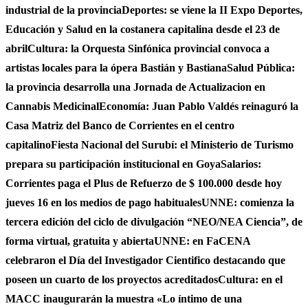
industrial de la provincia
Deportes: se viene la II Expo Deportes,
Educación y Salud en la costanera capitalina desde el 23 de
abril
Cultura: la Orquesta Sinfónica provincial convoca a
artistas locales para la ópera Bastián y Bastiana
Salud Pública:
la provincia desarrolla una Jornada de Actualizacion en
Cannabis Medicinal
Economía: Juan Pablo Valdés reinaguró la
Casa Matriz del Banco de Corrientes en el centro
capitalino
Fiesta Nacional del Surubí: el Ministerio de Turismo
prepara su participación institucional en Goya
Salarios:
Corrientes paga el Plus de Refuerzo de $ 100.000 desde hoy
jueves 16 en los medios de pago habituales
UNNE: comienza la
tercera edición del ciclo de divulgación “NEO/NEA Ciencia”, de
forma virtual, gratuita y abierta
UNNE: en FaCENA
celebraron el Día del Investigador Cientifico destacando que
poseen un cuarto de los proyectos acreditados
Cultura: en el
MACC inaugurarán la muestra «Lo íntimo de una