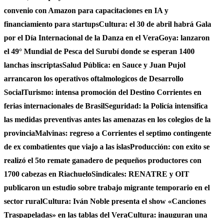
convenio con Amazon para capacitaciones en IA y
financiamiento para startups
Cultura: el 30 de abril habrá Gala
por el Día Internacional de la Danza en el Vera
Goya: lanzaron
el 49° Mundial de Pesca del Surubí donde se esperan 1400
lanchas inscriptas
Salud Pública: en Sauce y Juan Pujol
arrancaron los operativos oftalmologicos de Desarrollo
Social
Turismo: intensa promoción del Destino Corrientes en
ferias internacionales de Brasil
Seguridad: la Policía intensifica
las medidas preventivas antes las amenazas en los colegios de la
provincia
Malvinas: regreso a Corrientes el septimo contingente
de ex combatientes que viajo a las islas
Producción: con exito se
realizó el 5to remate ganadero de pequeños productores con
1700 cabezas en Riachuelo
Sindicales: RENATRE y OIT
publicaron un estudio sobre trabajo migrante temporario en el
sector rural
Cultura: Iván Noble presenta el show «Canciones
Traspapeladas» en las tablas del Vera
Cultura: inauguran una