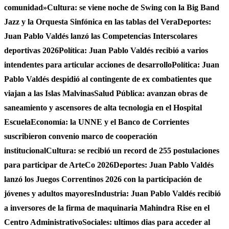
comunidad»
Cultura: se viene noche de Swing con la Big Band
Jazz y la Orquesta Sinfónica en las tablas del Vera
Deportes:
Juan Pablo Valdés lanzó las Competencias Interscolares
deportivas 2026
Política: Juan Pablo Valdés recibió a varios
intendentes para articular acciones de desarrollo
Política: Juan
Pablo Valdés despidió al contingente de ex combatientes que
viajan a las Islas Malvinas
Salud Pública: avanzan obras de
saneamiento y ascensores de alta tecnologia en el Hospital
Escuela
Economía: la UNNE y el Banco de Corrientes
suscribieron convenio marco de cooperación
institucional
Cultura: se recibió un record de 255 postulaciones
para participar de ArteCo 2026
Deportes: Juan Pablo Valdés
lanzó los Juegos Correntinos 2026 con la participación de
jóvenes y adultos mayores
Industria: Juan Pablo Valdés recibió
a inversores de la firma de maquinaria Mahindra Rise en el
Centro Administrativo
Sociales: ultimos dias para acceder al