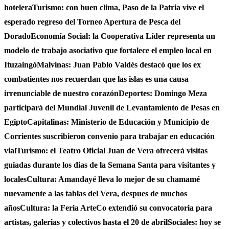
hotelera
Turismo: con buen clima, Paso de la Patria vive el
esperado regreso del Torneo Apertura de Pesca del
Dorado
Economía Social: la Cooperativa Líder representa un
modelo de trabajo asociativo que fortalece el empleo local en
Ituzaingó
Malvinas: Juan Pablo Valdés destacó que los ex
combatientes nos recuerdan que las islas es una causa
irrenunciable de nuestro corazón
Deportes: Domingo Meza
participará del Mundial Juvenil de Levantamiento de Pesas en
Egipto
Capitalinas: Ministerio de Educación y Municipio de
Corrientes suscribieron convenio para trabajar en educación
vial
Turismo: el Teatro Oficial Juan de Vera ofrecerá visitas
guiadas durante los dias de la Semana Santa para visitantes y
locales
Cultura: Amandayé lleva lo mejor de su chamamé
nuevamente a las tablas del Vera, despues de muchos
años
Cultura: la Feria ArteCo extendió su convocatoria para
artistas, galerias y colectivos hasta el 20 de abril
Sociales: hoy se