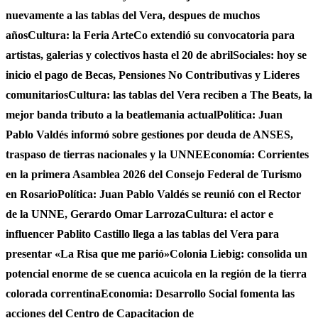
nuevamente a las tablas del Vera, despues de muchos
años
Cultura: la Feria ArteCo extendió su convocatoria para
artistas, galerias y colectivos hasta el 20 de abril
Sociales: hoy se
inicio el pago de Becas, Pensiones No Contributivas y Lideres
comunitarios
Cultura: las tablas del Vera reciben a The Beats, la
mejor banda tributo a la beatlemania actual
Política: Juan
Pablo Valdés informó sobre gestiones por deuda de ANSES,
traspaso de tierras nacionales y la UNNE
Economía: Corrientes
en la primera Asamblea 2026 del Consejo Federal de Turismo
en Rosario
Política: Juan Pablo Valdés se reunió con el Rector
de la UNNE, Gerardo Omar Larroza
Cultura: el actor e
influencer Pablito Castillo llega a las tablas del Vera para
presentar «La Risa que me parió»
Colonia Liebig: consolida un
potencial enorme de se cuenca acuicola en la región de la tierra
colorada correntina
Economia: Desarrollo Social fomenta las
acciones del Centro de Capacitacion de