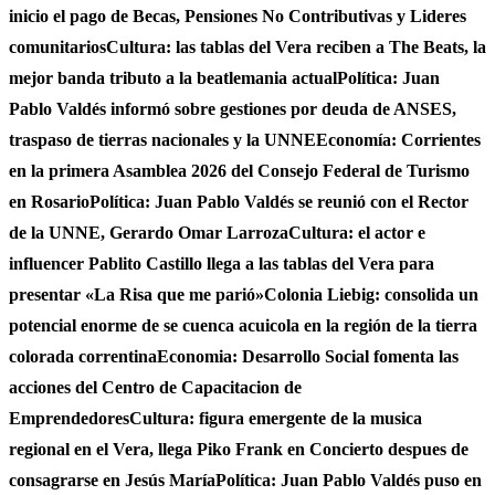
inicio el pago de Becas, Pensiones No Contributivas y Lideres
comunitarios
Cultura: las tablas del Vera reciben a The Beats, la
mejor banda tributo a la beatlemania actual
Política: Juan
Pablo Valdés informó sobre gestiones por deuda de ANSES,
traspaso de tierras nacionales y la UNNE
Economía: Corrientes
en la primera Asamblea 2026 del Consejo Federal de Turismo
en Rosario
Política: Juan Pablo Valdés se reunió con el Rector
de la UNNE, Gerardo Omar Larroza
Cultura: el actor e
influencer Pablito Castillo llega a las tablas del Vera para
presentar «La Risa que me parió»
Colonia Liebig: consolida un
potencial enorme de se cuenca acuicola en la región de la tierra
colorada correntina
Economia: Desarrollo Social fomenta las
acciones del Centro de Capacitacion de
Emprendedores
Cultura: figura emergente de la musica
regional en el Vera, llega Piko Frank en Concierto despues de
consagrarse en Jesús María
Política: Juan Pablo Valdés puso en