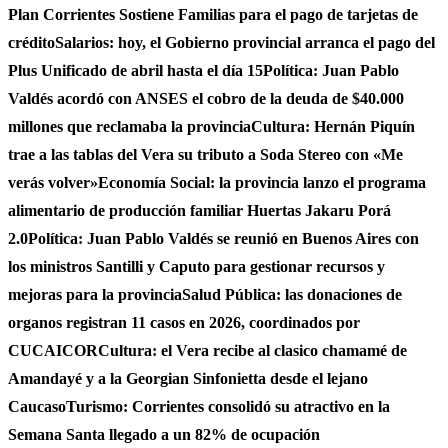
Plan Corrientes Sostiene Familias para el pago de tarjetas de
crédito
Salarios: hoy, el Gobierno provincial arranca el pago del
Plus Unificado de abril hasta el día 15
Política: Juan Pablo
Valdés acordó con ANSES el cobro de la deuda de $40.000
millones que reclamaba la provincia
Cultura: Hernán Piquín
trae a las tablas del Vera su tributo a Soda Stereo con «Me
verás volver»
Economía Social: la provincia lanzo el programa
alimentario de producción familiar Huertas Jakaru Porá
2.0
Política: Juan Pablo Valdés se reunió en Buenos Aires con
los ministros Santilli y Caputo para gestionar recursos y
mejoras para la provincia
Salud Pública: las donaciones de
organos registran 11 casos en 2026, coordinados por
CUCAICOR
Cultura: el Vera recibe al clasico chamamé de
Amandayé y a la Georgian Sinfonietta desde el lejano
Caucaso
Turismo: Corrientes consolidó su atractivo en la
Semana Santa llegado a un 82% de ocupación