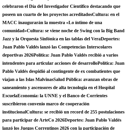
celebraron el Día del Investigador Cientifico destacando que
poseen un cuarto de los proyectos acreditados
Cultura: en el
MACC inaugurarán la muestra «Lo íntimo de una
comunidad»
Cultura: se viene noche de Swing con la Big Band
Jazz y la Orquesta Sinfónica en las tablas del Vera
Deportes:
Juan Pablo Valdés lanzó las Competencias Interscolares
deportivas 2026
Política: Juan Pablo Valdés recibió a varios
intendentes para articular acciones de desarrollo
Política: Juan
Pablo Valdés despidió al contingente de ex combatientes que
viajan a las Islas Malvinas
Salud Pública: avanzan obras de
saneamiento y ascensores de alta tecnologia en el Hospital
Escuela
Economía: la UNNE y el Banco de Corrientes
suscribieron convenio marco de cooperación
institucional
Cultura: se recibió un record de 255 postulaciones
para participar de ArteCo 2026
Deportes: Juan Pablo Valdés
lanzó los Juegos Correntinos 2026 con la participación de