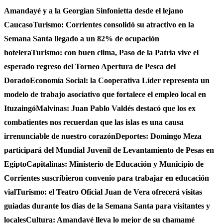
Amandayé y a la Georgian Sinfonietta desde el lejano
Caucaso
Turismo: Corrientes consolidó su atractivo en la
Semana Santa llegado a un 82% de ocupación
hotelera
Turismo: con buen clima, Paso de la Patria vive el
esperado regreso del Torneo Apertura de Pesca del
Dorado
Economía Social: la Cooperativa Líder representa un
modelo de trabajo asociativo que fortalece el empleo local en
Ituzaingó
Malvinas: Juan Pablo Valdés destacó que los ex
combatientes nos recuerdan que las islas es una causa
irrenunciable de nuestro corazón
Deportes: Domingo Meza
participará del Mundial Juvenil de Levantamiento de Pesas en
Egipto
Capitalinas: Ministerio de Educación y Municipio de
Corrientes suscribieron convenio para trabajar en educación
vial
Turismo: el Teatro Oficial Juan de Vera ofrecerá visitas
guiadas durante los dias de la Semana Santa para visitantes y
locales
Cultura: Amandayé lleva lo mejor de su chamamé