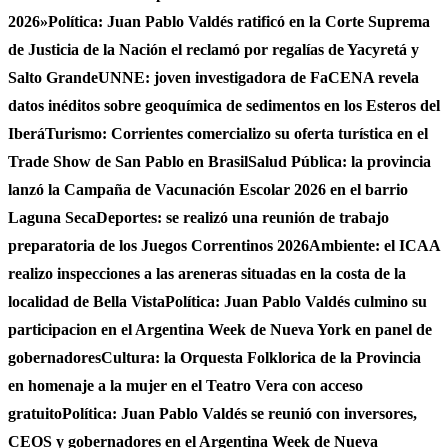
2026»
Política: Juan Pablo Valdés ratificó en la Corte Suprema
de Justicia de la Nación el reclamó por regalías de Yacyretá y
Salto Grande
UNNE: joven investigadora de FaCENA revela
datos inéditos sobre geoquímica de sedimentos en los Esteros del
Iberá
Turismo: Corrientes comercializo su oferta turística en el
Trade Show de San Pablo en Brasil
Salud Pública: la provincia
lanzó la Campaña de Vacunación Escolar 2026 en el barrio
Laguna Seca
Deportes: se realizó una reunión de trabajo
preparatoria de los Juegos Correntinos 2026
Ambiente: el ICAA
realizo inspecciones a las areneras situadas en la costa de la
localidad de Bella Vista
Política: Juan Pablo Valdés culmino su
participacion en el Argentina Week de Nueva York en panel de
gobernadores
Cultura: la Orquesta Folklorica de la Provincia
en homenaje a la mujer en el Teatro Vera con acceso
gratuito
Política: Juan Pablo Valdés se reunió con inversores,
CEOS y gobernadores en el Argentina Week de Nueva