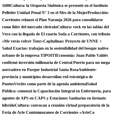
1600
Cultura: la Orquesta Sinfónica se presentó en el Instituto
Pelletier Unidad Penal N° 3 en el Mes de la Mujer
Producción:
Corrientes relanzó el Plan Naranja 2026 para consolidarse
como lider del mercado citricola
Cultura: rock en las tablas del
Vera con la llegada de El cuarto Soda a Corrientes, con tributo
«Me verás volver Tour»
Capitalinas: Proyecto de UNNE +
Salud Exactas: trabajan en la sostenibilidad del bosque nativo
urbano de la empresa TIPOITI
Economía: Juan Pablo Valdés
confirmó inversión millonaria de Central Puerto para un mega
aserradero en Parque Industrial Santa Rosa
Ambiente:
provincia y municipios desarrollan red estratégica de
PuntosVerdes como parte de la agenda ambiental
Salud
Pública: comenzó la Capacitación Integral en Enfermería, para
agentes de APS en CAPS y Estaciones Sanitarias en formato
hibrido
Cultura: convocan a reunión virtual preparatoria de la
Feria de Arte Contemporaneo de Corrientes «ArteCo