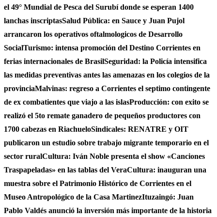
el 49° Mundial de Pesca del Surubí donde se esperan 1400
lanchas inscriptas
Salud Pública: en Sauce y Juan Pujol
arrancaron los operativos oftalmologicos de Desarrollo
Social
Turismo: intensa promoción del Destino Corrientes en
ferias internacionales de Brasil
Seguridad: la Policía intensifica
las medidas preventivas antes las amenazas en los colegios de la
provincia
Malvinas: regreso a Corrientes el septimo contingente
de ex combatientes que viajo a las islas
Producción: con exito se
realizó el 5to remate ganadero de pequeños productores con
1700 cabezas en Riachuelo
Sindicales: RENATRE y OIT
publicaron un estudio sobre trabajo migrante temporario en el
sector rural
Cultura: Iván Noble presenta el show «Canciones
Traspapeladas» en las tablas del Vera
Cultura: inauguran una
muestra sobre el Patrimonio Histórico de Corrientes en el
Museo Antropológico de la Casa Martinez
Ituzaingó: Juan
Pablo Valdés anunció la inversión más importante de la historia