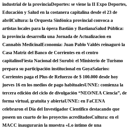
industrial de la provincia
Deportes: se viene la II Expo Deportes,
Educación y Salud en la costanera capitalina desde el 23 de
abril
Cultura: la Orquesta Sinfónica provincial convoca a
artistas locales para la ópera Bastián y Bastiana
Salud Pública:
la provincia desarrolla una Jornada de Actualizacion en
Cannabis Medicinal
Economía: Juan Pablo Valdés reinaguró la
Casa Matriz del Banco de Corrientes en el centro
capitalino
Fiesta Nacional del Surubí: el Ministerio de Turismo
prepara su participación institucional en Goya
Salarios:
Corrientes paga el Plus de Refuerzo de $ 100.000 desde hoy
jueves 16 en los medios de pago habituales
UNNE: comienza la
tercera edición del ciclo de divulgación “NEO/NEA Ciencia”, de
forma virtual, gratuita y abierta
UNNE: en FaCENA
celebraron el Día del Investigador Cientifico destacando que
poseen un cuarto de los proyectos acreditados
Cultura: en el
MACC inaugurarán la muestra «Lo íntimo de una