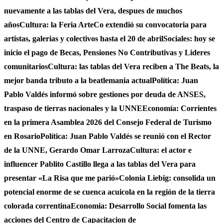
nuevamente a las tablas del Vera, despues de muchos
años
Cultura: la Feria ArteCo extendió su convocatoria para
artistas, galerias y colectivos hasta el 20 de abril
Sociales: hoy se
inicio el pago de Becas, Pensiones No Contributivas y Lideres
comunitarios
Cultura: las tablas del Vera reciben a The Beats, la
mejor banda tributo a la beatlemania actual
Política: Juan
Pablo Valdés informó sobre gestiones por deuda de ANSES,
traspaso de tierras nacionales y la UNNE
Economía: Corrientes
en la primera Asamblea 2026 del Consejo Federal de Turismo
en Rosario
Política: Juan Pablo Valdés se reunió con el Rector
de la UNNE, Gerardo Omar Larroza
Cultura: el actor e
influencer Pablito Castillo llega a las tablas del Vera para
presentar «La Risa que me parió»
Colonia Liebig: consolida un
potencial enorme de se cuenca acuicola en la región de la tierra
colorada correntina
Economia: Desarrollo Social fomenta las
acciones del Centro de Capacitacion de