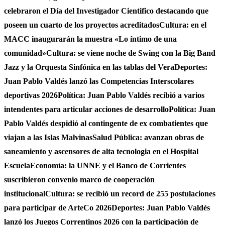
celebraron el Día del Investigador Cientifico destacando que
poseen un cuarto de los proyectos acreditados
Cultura: en el
MACC inaugurarán la muestra «Lo íntimo de una
comunidad»
Cultura: se viene noche de Swing con la Big Band
Jazz y la Orquesta Sinfónica en las tablas del Vera
Deportes:
Juan Pablo Valdés lanzó las Competencias Interscolares
deportivas 2026
Política: Juan Pablo Valdés recibió a varios
intendentes para articular acciones de desarrollo
Política: Juan
Pablo Valdés despidió al contingente de ex combatientes que
viajan a las Islas Malvinas
Salud Pública: avanzan obras de
saneamiento y ascensores de alta tecnologia en el Hospital
Escuela
Economía: la UNNE y el Banco de Corrientes
suscribieron convenio marco de cooperación
institucional
Cultura: se recibió un record de 255 postulaciones
para participar de ArteCo 2026
Deportes: Juan Pablo Valdés
lanzó los Juegos Correntinos 2026 con la participación de