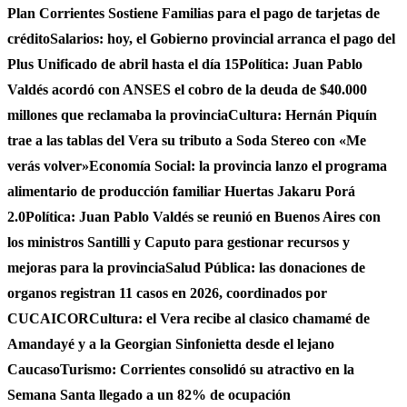
Plan Corrientes Sostiene Familias para el pago de tarjetas de
crédito
Salarios: hoy, el Gobierno provincial arranca el pago del
Plus Unificado de abril hasta el día 15
Política: Juan Pablo
Valdés acordó con ANSES el cobro de la deuda de $40.000
millones que reclamaba la provincia
Cultura: Hernán Piquín
trae a las tablas del Vera su tributo a Soda Stereo con «Me
verás volver»
Economía Social: la provincia lanzo el programa
alimentario de producción familiar Huertas Jakaru Porá
2.0
Política: Juan Pablo Valdés se reunió en Buenos Aires con
los ministros Santilli y Caputo para gestionar recursos y
mejoras para la provincia
Salud Pública: las donaciones de
organos registran 11 casos en 2026, coordinados por
CUCAICOR
Cultura: el Vera recibe al clasico chamamé de
Amandayé y a la Georgian Sinfonietta desde el lejano
Caucaso
Turismo: Corrientes consolidó su atractivo en la
Semana Santa llegado a un 82% de ocupación