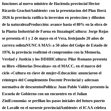
funciones al nuevo ministro de Hacienda provincial Hector
Ricardo Grachot
Ambiente: con la presentacion del Plan Iberá
2026 la provincia ratifica la inversion en proteccion y difusion
de la naturaleza
Producción: avance hasta el 80% en la obra de
la Planta Industrial de Faena en Ituzaingó
Cultura: Jorge Rojas
se presenta el 1 y 2 de mayo en el Vera, festejando 20 años de
carrera solista
NUNCA MAS: a 50 años del Golpe de Estado de
1976, la provincia reafirmó el compromiso con la Memoria,
Verdad y Justicia y los DDHH
Cultura: Pilar Romano presenta
su libro «Historias Descalzas» en el MACC, en el marco del
ciclo «Cultura en clave de mujer»
Educación: anunciaron el
reintegro del Complemento Docente Provincial y adecuan
normativa de descuentos
Política: Juan Pablo Valdés presento la
Escuela de Gobierno con un encuentro en el Julían
Zini
Economia: se perfilan los pasos iniciales del futuro puerto
de Lavalle en el suroeste provincial
Ambiente: el ICAA celebra