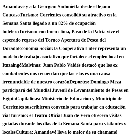
Amandayé y a la Georgian Sinfonietta desde el lejano
Caucaso
Turismo: Corrientes consolidó su atractivo en la
Semana Santa llegado a un 82% de ocupación
hotelera
Turismo: con buen clima, Paso de la Patria vive el
esperado regreso del Torneo Apertura de Pesca del
Dorado
Economía Social: la Cooperativa Líder representa un
modelo de trabajo asociativo que fortalece el empleo local en
Ituzaingó
Malvinas: Juan Pablo Valdés destacó que los ex
combatientes nos recuerdan que las islas es una causa
irrenunciable de nuestro corazón
Deportes: Domingo Meza
participará del Mundial Juvenil de Levantamiento de Pesas en
Egipto
Capitalinas: Ministerio de Educación y Municipio de
Corrientes suscribieron convenio para trabajar en educación
vial
Turismo: el Teatro Oficial Juan de Vera ofrecerá visitas
guiadas durante los dias de la Semana Santa para visitantes y
locales
Cultura: Amandayé lleva lo mejor de su chamamé