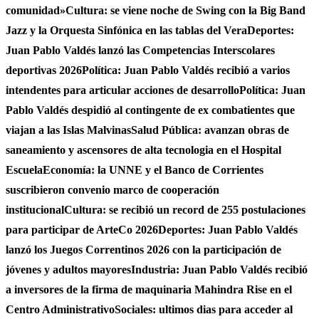
comunidad»
Cultura: se viene noche de Swing con la Big Band
Jazz y la Orquesta Sinfónica en las tablas del Vera
Deportes:
Juan Pablo Valdés lanzó las Competencias Interscolares
deportivas 2026
Política: Juan Pablo Valdés recibió a varios
intendentes para articular acciones de desarrollo
Política: Juan
Pablo Valdés despidió al contingente de ex combatientes que
viajan a las Islas Malvinas
Salud Pública: avanzan obras de
saneamiento y ascensores de alta tecnologia en el Hospital
Escuela
Economía: la UNNE y el Banco de Corrientes
suscribieron convenio marco de cooperación
institucional
Cultura: se recibió un record de 255 postulaciones
para participar de ArteCo 2026
Deportes: Juan Pablo Valdés
lanzó los Juegos Correntinos 2026 con la participación de
jóvenes y adultos mayores
Industria: Juan Pablo Valdés recibió
a inversores de la firma de maquinaria Mahindra Rise en el
Centro Administrativo
Sociales: ultimos dias para acceder al