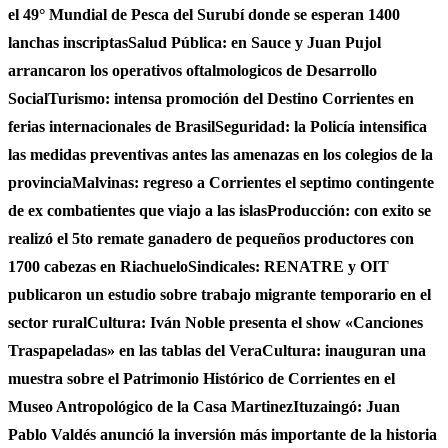
el 49° Mundial de Pesca del Surubí donde se esperan 1400
lanchas inscriptas
Salud Pública: en Sauce y Juan Pujol
arrancaron los operativos oftalmologicos de Desarrollo
Social
Turismo: intensa promoción del Destino Corrientes en
ferias internacionales de Brasil
Seguridad: la Policía intensifica
las medidas preventivas antes las amenazas en los colegios de la
provincia
Malvinas: regreso a Corrientes el septimo contingente
de ex combatientes que viajo a las islas
Producción: con exito se
realizó el 5to remate ganadero de pequeños productores con
1700 cabezas en Riachuelo
Sindicales: RENATRE y OIT
publicaron un estudio sobre trabajo migrante temporario en el
sector rural
Cultura: Iván Noble presenta el show «Canciones
Traspapeladas» en las tablas del Vera
Cultura: inauguran una
muestra sobre el Patrimonio Histórico de Corrientes en el
Museo Antropológico de la Casa Martinez
Ituzaingó: Juan
Pablo Valdés anunció la inversión más importante de la historia