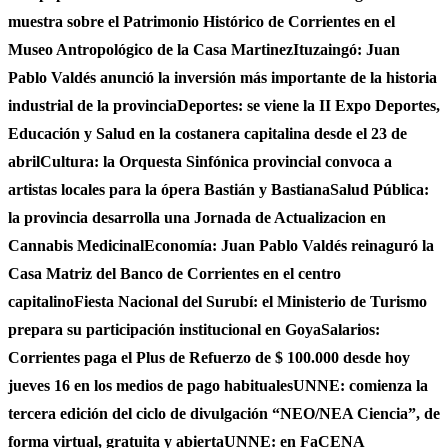
muestra sobre el Patrimonio Histórico de Corrientes en el
Museo Antropológico de la Casa Martinez
Ituzaingó: Juan
Pablo Valdés anunció la inversión más importante de la historia
industrial de la provincia
Deportes: se viene la II Expo Deportes,
Educación y Salud en la costanera capitalina desde el 23 de
abril
Cultura: la Orquesta Sinfónica provincial convoca a
artistas locales para la ópera Bastián y Bastiana
Salud Pública:
la provincia desarrolla una Jornada de Actualizacion en
Cannabis Medicinal
Economía: Juan Pablo Valdés reinaguró la
Casa Matriz del Banco de Corrientes en el centro
capitalino
Fiesta Nacional del Surubí: el Ministerio de Turismo
prepara su participación institucional en Goya
Salarios:
Corrientes paga el Plus de Refuerzo de $ 100.000 desde hoy
jueves 16 en los medios de pago habituales
UNNE: comienza la
tercera edición del ciclo de divulgación “NEO/NEA Ciencia”, de
forma virtual, gratuita y abierta
UNNE: en FaCENA