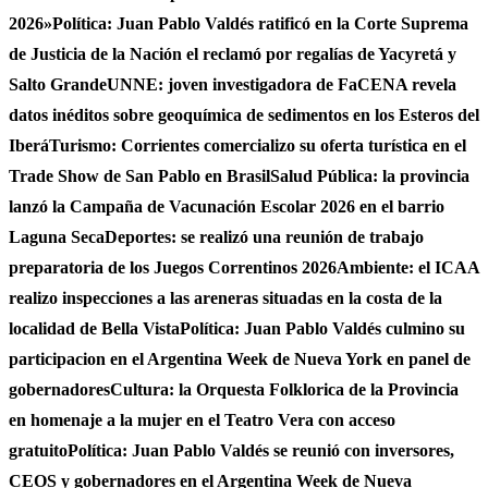
2026»
Política: Juan Pablo Valdés ratificó en la Corte Suprema
de Justicia de la Nación el reclamó por regalías de Yacyretá y
Salto Grande
UNNE: joven investigadora de FaCENA revela
datos inéditos sobre geoquímica de sedimentos en los Esteros del
Iberá
Turismo: Corrientes comercializo su oferta turística en el
Trade Show de San Pablo en Brasil
Salud Pública: la provincia
lanzó la Campaña de Vacunación Escolar 2026 en el barrio
Laguna Seca
Deportes: se realizó una reunión de trabajo
preparatoria de los Juegos Correntinos 2026
Ambiente: el ICAA
realizo inspecciones a las areneras situadas en la costa de la
localidad de Bella Vista
Política: Juan Pablo Valdés culmino su
participacion en el Argentina Week de Nueva York en panel de
gobernadores
Cultura: la Orquesta Folklorica de la Provincia
en homenaje a la mujer en el Teatro Vera con acceso
gratuito
Política: Juan Pablo Valdés se reunió con inversores,
CEOS y gobernadores en el Argentina Week de Nueva