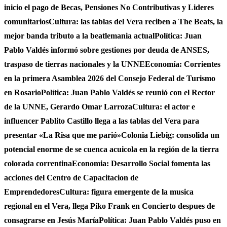
inicio el pago de Becas, Pensiones No Contributivas y Lideres
comunitarios
Cultura: las tablas del Vera reciben a The Beats, la
mejor banda tributo a la beatlemania actual
Política: Juan
Pablo Valdés informó sobre gestiones por deuda de ANSES,
traspaso de tierras nacionales y la UNNE
Economía: Corrientes
en la primera Asamblea 2026 del Consejo Federal de Turismo
en Rosario
Política: Juan Pablo Valdés se reunió con el Rector
de la UNNE, Gerardo Omar Larroza
Cultura: el actor e
influencer Pablito Castillo llega a las tablas del Vera para
presentar «La Risa que me parió»
Colonia Liebig: consolida un
potencial enorme de se cuenca acuicola en la región de la tierra
colorada correntina
Economia: Desarrollo Social fomenta las
acciones del Centro de Capacitacion de
Emprendedores
Cultura: figura emergente de la musica
regional en el Vera, llega Piko Frank en Concierto despues de
consagrarse en Jesús María
Política: Juan Pablo Valdés puso en