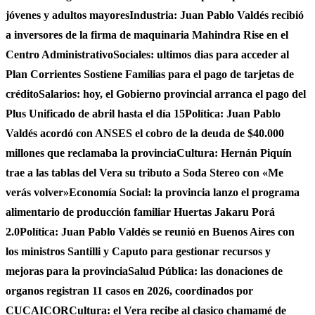
jóvenes y adultos mayores
Industria: Juan Pablo Valdés recibió
a inversores de la firma de maquinaria Mahindra Rise en el
Centro Administrativo
Sociales: ultimos dias para acceder al
Plan Corrientes Sostiene Familias para el pago de tarjetas de
crédito
Salarios: hoy, el Gobierno provincial arranca el pago del
Plus Unificado de abril hasta el día 15
Política: Juan Pablo
Valdés acordó con ANSES el cobro de la deuda de $40.000
millones que reclamaba la provincia
Cultura: Hernán Piquín
trae a las tablas del Vera su tributo a Soda Stereo con «Me
verás volver»
Economía Social: la provincia lanzo el programa
alimentario de producción familiar Huertas Jakaru Porá
2.0
Política: Juan Pablo Valdés se reunió en Buenos Aires con
los ministros Santilli y Caputo para gestionar recursos y
mejoras para la provincia
Salud Pública: las donaciones de
organos registran 11 casos en 2026, coordinados por
CUCAICOR
Cultura: el Vera recibe al clasico chamamé de