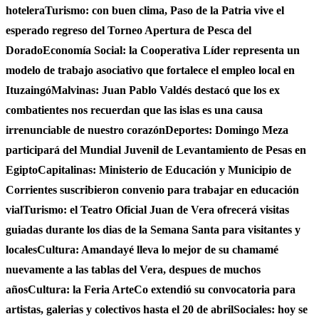
hotelera
Turismo: con buen clima, Paso de la Patria vive el
esperado regreso del Torneo Apertura de Pesca del
Dorado
Economía Social: la Cooperativa Líder representa un
modelo de trabajo asociativo que fortalece el empleo local en
Ituzaingó
Malvinas: Juan Pablo Valdés destacó que los ex
combatientes nos recuerdan que las islas es una causa
irrenunciable de nuestro corazón
Deportes: Domingo Meza
participará del Mundial Juvenil de Levantamiento de Pesas en
Egipto
Capitalinas: Ministerio de Educación y Municipio de
Corrientes suscribieron convenio para trabajar en educación
vial
Turismo: el Teatro Oficial Juan de Vera ofrecerá visitas
guiadas durante los dias de la Semana Santa para visitantes y
locales
Cultura: Amandayé lleva lo mejor de su chamamé
nuevamente a las tablas del Vera, despues de muchos
años
Cultura: la Feria ArteCo extendió su convocatoria para
artistas, galerias y colectivos hasta el 20 de abril
Sociales: hoy se