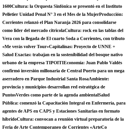
1600
Cultura: la Orquesta Sinfónica se presentó en el Instituto
Pelletier Unidad Penal N° 3 en el Mes de la Mujer
Producción:
Corrientes relanzó el Plan Naranja 2026 para consolidarse
como lider del mercado citricola
Cultura: rock en las tablas del
Vera con la llegada de El cuarto Soda a Corrientes, con tributo
«Me verás volver Tour»
Capitalinas: Proyecto de UNNE +
Salud Exactas: trabajan en la sostenibilidad del bosque nativo
urbano de la empresa TIPOITI
Economía: Juan Pablo Valdés
confirmó inversión millonaria de Central Puerto para un mega
aserradero en Parque Industrial Santa Rosa
Ambiente:
provincia y municipios desarrollan red estratégica de
PuntosVerdes como parte de la agenda ambiental
Salud
Pública: comenzó la Capacitación Integral en Enfermería, para
agentes de APS en CAPS y Estaciones Sanitarias en formato
hibrido
Cultura: convocan a reunión virtual preparatoria de la
Feria de Arte Contemporaneo de Corrientes «ArteCo