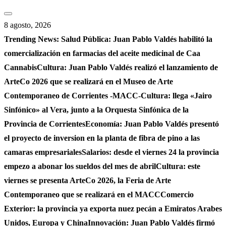
Saltar
al
8 agosto, 2026
contenido
Trending News:
Salud Pública: Juan Pablo Valdés habilitó la
comercialización en farmacias del aceite medicinal de Caa
Cannabis
Cultura: Juan Pablo Valdés realizó el lanzamiento de
ArteCo 2026 que se realizará en el Museo de Arte
Contemporaneo de Corrientes -MACC-
Cultura: llega «Jairo
Sinfónico» al Vera, junto a la Orquesta Sinfónica de la
Provincia de Corrientes
Economía: Juan Pablo Valdés presentó
el proyecto de inversion en la planta de fibra de pino a las
camaras empresariales
Salarios: desde el viernes 24 la provincia
empezo a abonar los sueldos del mes de abril
Cultura: este
viernes se presenta ArteCo 2026, la Feria de Arte
Contemporaneo que se realizará en el MACC
Comercio
Exterior: la provincia ya exporta nuez pecán a Emiratos Arabes
Unidos, Europa y China
Innovación: Juan Pablo Valdés firmó