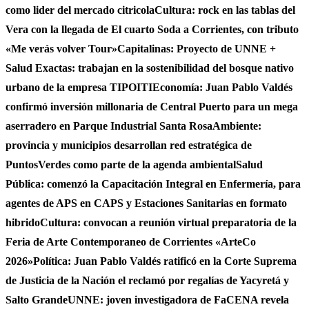
como lider del mercado citricola
Cultura: rock en las tablas del
Vera con la llegada de El cuarto Soda a Corrientes, con tributo
«Me verás volver Tour»
Capitalinas: Proyecto de UNNE +
Salud Exactas: trabajan en la sostenibilidad del bosque nativo
urbano de la empresa TIPOITI
Economía: Juan Pablo Valdés
confirmó inversión millonaria de Central Puerto para un mega
aserradero en Parque Industrial Santa Rosa
Ambiente:
provincia y municipios desarrollan red estratégica de
PuntosVerdes como parte de la agenda ambiental
Salud
Pública: comenzó la Capacitación Integral en Enfermería, para
agentes de APS en CAPS y Estaciones Sanitarias en formato
hibrido
Cultura: convocan a reunión virtual preparatoria de la
Feria de Arte Contemporaneo de Corrientes «ArteCo
2026»
Política: Juan Pablo Valdés ratificó en la Corte Suprema
de Justicia de la Nación el reclamó por regalías de Yacyretá y
Salto Grande
UNNE: joven investigadora de FaCENA revela