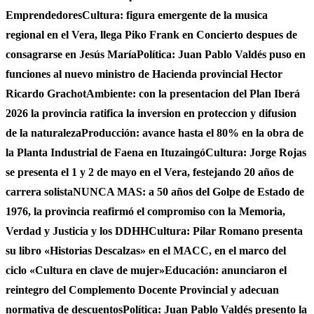
Emprendedores
Cultura: figura emergente de la musica
regional en el Vera, llega Piko Frank en Concierto despues de
consagrarse en Jesús María
Política: Juan Pablo Valdés puso en
funciones al nuevo ministro de Hacienda provincial Hector
Ricardo Grachot
Ambiente: con la presentacion del Plan Iberá
2026 la provincia ratifica la inversion en proteccion y difusion
de la naturaleza
Producción: avance hasta el 80% en la obra de
la Planta Industrial de Faena en Ituzaingó
Cultura: Jorge Rojas
se presenta el 1 y 2 de mayo en el Vera, festejando 20 años de
carrera solista
NUNCA MAS: a 50 años del Golpe de Estado de
1976, la provincia reafirmó el compromiso con la Memoria,
Verdad y Justicia y los DDHH
Cultura: Pilar Romano presenta
su libro «Historias Descalzas» en el MACC, en el marco del
ciclo «Cultura en clave de mujer»
Educación: anunciaron el
reintegro del Complemento Docente Provincial y adecuan
normativa de descuentos
Política: Juan Pablo Valdés presento la