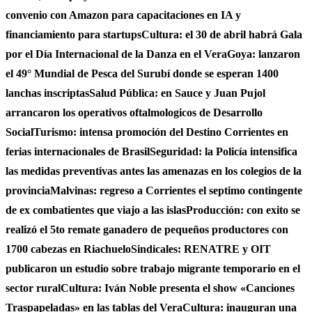
convenio con Amazon para capacitaciones en IA y
financiamiento para startups
Cultura: el 30 de abril habrá Gala
por el Día Internacional de la Danza en el Vera
Goya: lanzaron
el 49° Mundial de Pesca del Surubí donde se esperan 1400
lanchas inscriptas
Salud Pública: en Sauce y Juan Pujol
arrancaron los operativos oftalmologicos de Desarrollo
Social
Turismo: intensa promoción del Destino Corrientes en
ferias internacionales de Brasil
Seguridad: la Policía intensifica
las medidas preventivas antes las amenazas en los colegios de la
provincia
Malvinas: regreso a Corrientes el septimo contingente
de ex combatientes que viajo a las islas
Producción: con exito se
realizó el 5to remate ganadero de pequeños productores con
1700 cabezas en Riachuelo
Sindicales: RENATRE y OIT
publicaron un estudio sobre trabajo migrante temporario en el
sector rural
Cultura: Iván Noble presenta el show «Canciones
Traspapeladas» en las tablas del Vera
Cultura: inauguran una