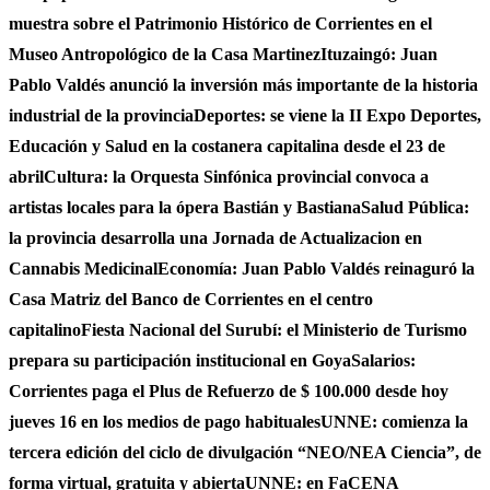
muestra sobre el Patrimonio Histórico de Corrientes en el
Museo Antropológico de la Casa Martinez
Ituzaingó: Juan
Pablo Valdés anunció la inversión más importante de la historia
industrial de la provincia
Deportes: se viene la II Expo Deportes,
Educación y Salud en la costanera capitalina desde el 23 de
abril
Cultura: la Orquesta Sinfónica provincial convoca a
artistas locales para la ópera Bastián y Bastiana
Salud Pública:
la provincia desarrolla una Jornada de Actualizacion en
Cannabis Medicinal
Economía: Juan Pablo Valdés reinaguró la
Casa Matriz del Banco de Corrientes en el centro
capitalino
Fiesta Nacional del Surubí: el Ministerio de Turismo
prepara su participación institucional en Goya
Salarios:
Corrientes paga el Plus de Refuerzo de $ 100.000 desde hoy
jueves 16 en los medios de pago habituales
UNNE: comienza la
tercera edición del ciclo de divulgación “NEO/NEA Ciencia”, de
forma virtual, gratuita y abierta
UNNE: en FaCENA