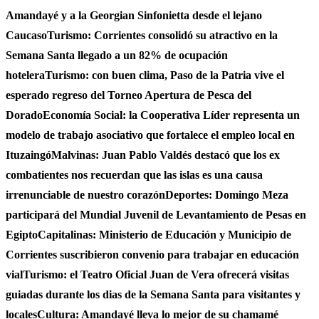
Amandayé y a la Georgian Sinfonietta desde el lejano
Caucaso
Turismo: Corrientes consolidó su atractivo en la
Semana Santa llegado a un 82% de ocupación
hotelera
Turismo: con buen clima, Paso de la Patria vive el
esperado regreso del Torneo Apertura de Pesca del
Dorado
Economía Social: la Cooperativa Líder representa un
modelo de trabajo asociativo que fortalece el empleo local en
Ituzaingó
Malvinas: Juan Pablo Valdés destacó que los ex
combatientes nos recuerdan que las islas es una causa
irrenunciable de nuestro corazón
Deportes: Domingo Meza
participará del Mundial Juvenil de Levantamiento de Pesas en
Egipto
Capitalinas: Ministerio de Educación y Municipio de
Corrientes suscribieron convenio para trabajar en educación
vial
Turismo: el Teatro Oficial Juan de Vera ofrecerá visitas
guiadas durante los dias de la Semana Santa para visitantes y
locales
Cultura: Amandayé lleva lo mejor de su chamamé