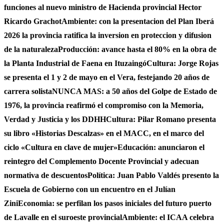
funciones al nuevo ministro de Hacienda provincial Hector
Ricardo Grachot
Ambiente: con la presentacion del Plan Iberá
2026 la provincia ratifica la inversion en proteccion y difusion
de la naturaleza
Producción: avance hasta el 80% en la obra de
la Planta Industrial de Faena en Ituzaingó
Cultura: Jorge Rojas
se presenta el 1 y 2 de mayo en el Vera, festejando 20 años de
carrera solista
NUNCA MAS: a 50 años del Golpe de Estado de
1976, la provincia reafirmó el compromiso con la Memoria,
Verdad y Justicia y los DDHH
Cultura: Pilar Romano presenta
su libro «Historias Descalzas» en el MACC, en el marco del
ciclo «Cultura en clave de mujer»
Educación: anunciaron el
reintegro del Complemento Docente Provincial y adecuan
normativa de descuentos
Política: Juan Pablo Valdés presento la
Escuela de Gobierno con un encuentro en el Julían
Zini
Economia: se perfilan los pasos iniciales del futuro puerto
de Lavalle en el suroeste provincial
Ambiente: el ICAA celebra