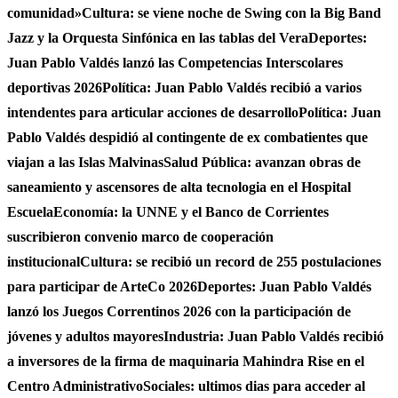
comunidad»
Cultura: se viene noche de Swing con la Big Band
Jazz y la Orquesta Sinfónica en las tablas del Vera
Deportes:
Juan Pablo Valdés lanzó las Competencias Interscolares
deportivas 2026
Política: Juan Pablo Valdés recibió a varios
intendentes para articular acciones de desarrollo
Política: Juan
Pablo Valdés despidió al contingente de ex combatientes que
viajan a las Islas Malvinas
Salud Pública: avanzan obras de
saneamiento y ascensores de alta tecnologia en el Hospital
Escuela
Economía: la UNNE y el Banco de Corrientes
suscribieron convenio marco de cooperación
institucional
Cultura: se recibió un record de 255 postulaciones
para participar de ArteCo 2026
Deportes: Juan Pablo Valdés
lanzó los Juegos Correntinos 2026 con la participación de
jóvenes y adultos mayores
Industria: Juan Pablo Valdés recibió
a inversores de la firma de maquinaria Mahindra Rise en el
Centro Administrativo
Sociales: ultimos dias para acceder al