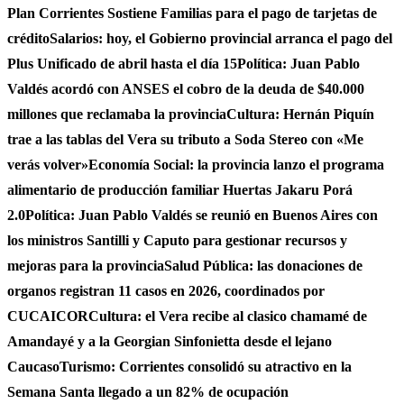
Plan Corrientes Sostiene Familias para el pago de tarjetas de
crédito
Salarios: hoy, el Gobierno provincial arranca el pago del
Plus Unificado de abril hasta el día 15
Política: Juan Pablo
Valdés acordó con ANSES el cobro de la deuda de $40.000
millones que reclamaba la provincia
Cultura: Hernán Piquín
trae a las tablas del Vera su tributo a Soda Stereo con «Me
verás volver»
Economía Social: la provincia lanzo el programa
alimentario de producción familiar Huertas Jakaru Porá
2.0
Política: Juan Pablo Valdés se reunió en Buenos Aires con
los ministros Santilli y Caputo para gestionar recursos y
mejoras para la provincia
Salud Pública: las donaciones de
organos registran 11 casos en 2026, coordinados por
CUCAICOR
Cultura: el Vera recibe al clasico chamamé de
Amandayé y a la Georgian Sinfonietta desde el lejano
Caucaso
Turismo: Corrientes consolidó su atractivo en la
Semana Santa llegado a un 82% de ocupación