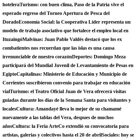
hotelera
Turismo: con buen clima, Paso de la Patria vive el
esperado regreso del Torneo Apertura de Pesca del
Dorado
Economía Social: la Cooperativa Líder representa un
modelo de trabajo asociativo que fortalece el empleo local en
Ituzaingó
Malvinas: Juan Pablo Valdés destacó que los ex
combatientes nos recuerdan que las islas es una causa
irrenunciable de nuestro corazón
Deportes: Domingo Meza
participará del Mundial Juvenil de Levantamiento de Pesas en
Egipto
Capitalinas: Ministerio de Educación y Municipio de
Corrientes suscribieron convenio para trabajar en educación
vial
Turismo: el Teatro Oficial Juan de Vera ofrecerá visitas
guiadas durante los dias de la Semana Santa para visitantes y
locales
Cultura: Amandayé lleva lo mejor de su chamamé
nuevamente a las tablas del Vera, despues de muchos
años
Cultura: la Feria ArteCo extendió su convocatoria para
artistas, galerias y colectivos hasta el 20 de abril
Sociales: hoy se