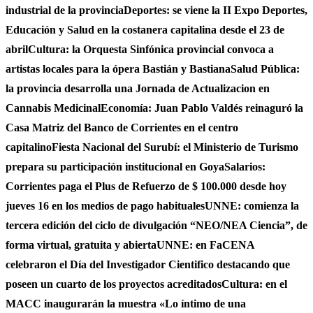
industrial de la provincia
Deportes: se viene la II Expo Deportes,
Educación y Salud en la costanera capitalina desde el 23 de
abril
Cultura: la Orquesta Sinfónica provincial convoca a
artistas locales para la ópera Bastián y Bastiana
Salud Pública:
la provincia desarrolla una Jornada de Actualizacion en
Cannabis Medicinal
Economía: Juan Pablo Valdés reinaguró la
Casa Matriz del Banco de Corrientes en el centro
capitalino
Fiesta Nacional del Surubí: el Ministerio de Turismo
prepara su participación institucional en Goya
Salarios:
Corrientes paga el Plus de Refuerzo de $ 100.000 desde hoy
jueves 16 en los medios de pago habituales
UNNE: comienza la
tercera edición del ciclo de divulgación “NEO/NEA Ciencia”, de
forma virtual, gratuita y abierta
UNNE: en FaCENA
celebraron el Día del Investigador Cientifico destacando que
poseen un cuarto de los proyectos acreditados
Cultura: en el
MACC inaugurarán la muestra «Lo íntimo de una