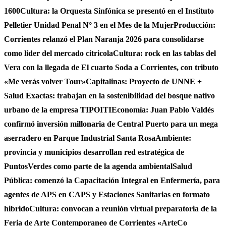
1600
Cultura: la Orquesta Sinfónica se presentó en el Instituto
Pelletier Unidad Penal N° 3 en el Mes de la Mujer
Producción:
Corrientes relanzó el Plan Naranja 2026 para consolidarse
como lider del mercado citricola
Cultura: rock en las tablas del
Vera con la llegada de El cuarto Soda a Corrientes, con tributo
«Me verás volver Tour»
Capitalinas: Proyecto de UNNE +
Salud Exactas: trabajan en la sostenibilidad del bosque nativo
urbano de la empresa TIPOITI
Economía: Juan Pablo Valdés
confirmó inversión millonaria de Central Puerto para un mega
aserradero en Parque Industrial Santa Rosa
Ambiente:
provincia y municipios desarrollan red estratégica de
PuntosVerdes como parte de la agenda ambiental
Salud
Pública: comenzó la Capacitación Integral en Enfermería, para
agentes de APS en CAPS y Estaciones Sanitarias en formato
hibrido
Cultura: convocan a reunión virtual preparatoria de la
Feria de Arte Contemporaneo de Corrientes «ArteCo