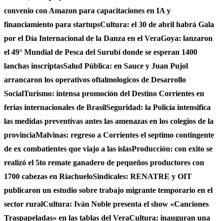
convenio con Amazon para capacitaciones en IA y
financiamiento para startups
Cultura: el 30 de abril habrá Gala
por el Día Internacional de la Danza en el Vera
Goya: lanzaron
el 49° Mundial de Pesca del Surubí donde se esperan 1400
lanchas inscriptas
Salud Pública: en Sauce y Juan Pujol
arrancaron los operativos oftalmologicos de Desarrollo
Social
Turismo: intensa promoción del Destino Corrientes en
ferias internacionales de Brasil
Seguridad: la Policía intensifica
las medidas preventivas antes las amenazas en los colegios de la
provincia
Malvinas: regreso a Corrientes el septimo contingente
de ex combatientes que viajo a las islas
Producción: con exito se
realizó el 5to remate ganadero de pequeños productores con
1700 cabezas en Riachuelo
Sindicales: RENATRE y OIT
publicaron un estudio sobre trabajo migrante temporario en el
sector rural
Cultura: Iván Noble presenta el show «Canciones
Traspapeladas» en las tablas del Vera
Cultura: inauguran una