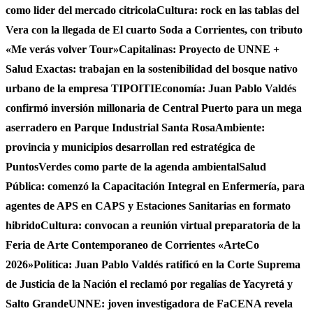
como lider del mercado citricola
Cultura: rock en las tablas del
Vera con la llegada de El cuarto Soda a Corrientes, con tributo
«Me verás volver Tour»
Capitalinas: Proyecto de UNNE +
Salud Exactas: trabajan en la sostenibilidad del bosque nativo
urbano de la empresa TIPOITI
Economía: Juan Pablo Valdés
confirmó inversión millonaria de Central Puerto para un mega
aserradero en Parque Industrial Santa Rosa
Ambiente:
provincia y municipios desarrollan red estratégica de
PuntosVerdes como parte de la agenda ambiental
Salud
Pública: comenzó la Capacitación Integral en Enfermería, para
agentes de APS en CAPS y Estaciones Sanitarias en formato
hibrido
Cultura: convocan a reunión virtual preparatoria de la
Feria de Arte Contemporaneo de Corrientes «ArteCo
2026»
Política: Juan Pablo Valdés ratificó en la Corte Suprema
de Justicia de la Nación el reclamó por regalías de Yacyretá y
Salto Grande
UNNE: joven investigadora de FaCENA revela