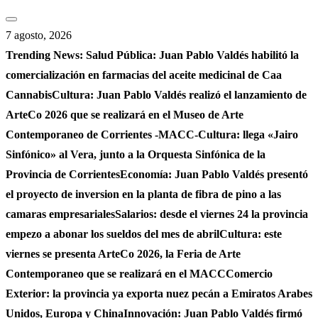
Saltar
al
7 agosto, 2026
contenido
Trending News:
Salud Pública: Juan Pablo Valdés habilitó la
comercialización en farmacias del aceite medicinal de Caa
Cannabis
Cultura: Juan Pablo Valdés realizó el lanzamiento de
ArteCo 2026 que se realizará en el Museo de Arte
Contemporaneo de Corrientes -MACC-
Cultura: llega «Jairo
Sinfónico» al Vera, junto a la Orquesta Sinfónica de la
Provincia de Corrientes
Economía: Juan Pablo Valdés presentó
el proyecto de inversion en la planta de fibra de pino a las
camaras empresariales
Salarios: desde el viernes 24 la provincia
empezo a abonar los sueldos del mes de abril
Cultura: este
viernes se presenta ArteCo 2026, la Feria de Arte
Contemporaneo que se realizará en el MACC
Comercio
Exterior: la provincia ya exporta nuez pecán a Emiratos Arabes
Unidos, Europa y China
Innovación: Juan Pablo Valdés firmó