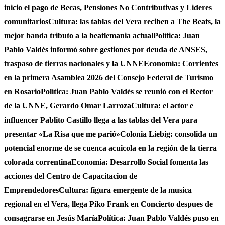
inicio el pago de Becas, Pensiones No Contributivas y Lideres
comunitarios
Cultura: las tablas del Vera reciben a The Beats, la
mejor banda tributo a la beatlemania actual
Política: Juan
Pablo Valdés informó sobre gestiones por deuda de ANSES,
traspaso de tierras nacionales y la UNNE
Economía: Corrientes
en la primera Asamblea 2026 del Consejo Federal de Turismo
en Rosario
Política: Juan Pablo Valdés se reunió con el Rector
de la UNNE, Gerardo Omar Larroza
Cultura: el actor e
influencer Pablito Castillo llega a las tablas del Vera para
presentar «La Risa que me parió»
Colonia Liebig: consolida un
potencial enorme de se cuenca acuicola en la región de la tierra
colorada correntina
Economia: Desarrollo Social fomenta las
acciones del Centro de Capacitacion de
Emprendedores
Cultura: figura emergente de la musica
regional en el Vera, llega Piko Frank en Concierto despues de
consagrarse en Jesús María
Política: Juan Pablo Valdés puso en