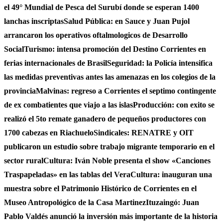
el 49° Mundial de Pesca del Surubí donde se esperan 1400
lanchas inscriptas
Salud Pública: en Sauce y Juan Pujol
arrancaron los operativos oftalmologicos de Desarrollo
Social
Turismo: intensa promoción del Destino Corrientes en
ferias internacionales de Brasil
Seguridad: la Policía intensifica
las medidas preventivas antes las amenazas en los colegios de la
provincia
Malvinas: regreso a Corrientes el septimo contingente
de ex combatientes que viajo a las islas
Producción: con exito se
realizó el 5to remate ganadero de pequeños productores con
1700 cabezas en Riachuelo
Sindicales: RENATRE y OIT
publicaron un estudio sobre trabajo migrante temporario en el
sector rural
Cultura: Iván Noble presenta el show «Canciones
Traspapeladas» en las tablas del Vera
Cultura: inauguran una
muestra sobre el Patrimonio Histórico de Corrientes en el
Museo Antropológico de la Casa Martinez
Ituzaingó: Juan
Pablo Valdés anunció la inversión más importante de la historia