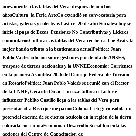
nuevamente a las tablas del Vera, despues de muchos
años
Cultura: la Feria ArteCo extendió su convocatoria para
artistas, galerias y colectivos hasta el 20 de abril
Sociales: hoy se
inicio el pago de Becas, Pensiones No Contributivas y Lideres
comunitarios
Cultura: las tablas del Vera reciben a The Beats, la
mejor banda tributo a la beatlemania actual
Política: Juan
Pablo Valdés informó sobre gestiones por deuda de ANSES,
traspaso de tierras nacionales y la UNNE
Economía: Corrientes
en la primera Asamblea 2026 del Consejo Federal de Turismo
en Rosario
Política: Juan Pablo Valdés se reunió con el Rector
de la UNNE, Gerardo Omar Larroza
Cultura: el actor e
influencer Pablito Castillo llega a las tablas del Vera para
presentar «La Risa que me parió»
Colonia Liebig: consolida un
potencial enorme de se cuenca acuicola en la región de la tierra
colorada correntina
Economia: Desarrollo Social fomenta las
acciones del Centro de Capacitacion de