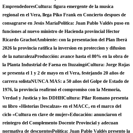
Emprendedores
Cultura: figura emergente de la musica
regional en el Vera, llega Piko Frank en Concierto despues de
consagrarse en Jesús María
Política: Juan Pablo Valdés puso en
funciones al nuevo ministro de Hacienda provincial Hector
Ricardo Grachot
Ambiente: con la presentacion del Plan Iberá
2026 la provincia ratifica la inversion en proteccion y difusion
de la naturaleza
Producción: avance hasta el 80% en la obra de
la Planta Industrial de Faena en Ituzaingó
Cultura: Jorge Rojas
se presenta el 1 y 2 de mayo en el Vera, festejando 20 años de
carrera solista
NUNCA MAS: a 50 años del Golpe de Estado de
1976, la provincia reafirmó el compromiso con la Memoria,
Verdad y Justicia y los DDHH
Cultura: Pilar Romano presenta
su libro «Historias Descalzas» en el MACC, en el marco del
ciclo «Cultura en clave de mujer»
Educación: anunciaron el
reintegro del Complemento Docente Provincial y adecuan
normativa de descuentos
Política: Juan Pablo Valdés presento la