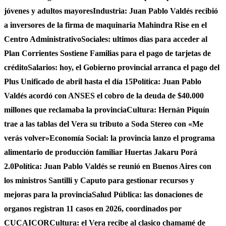
jóvenes y adultos mayores
Industria: Juan Pablo Valdés recibió
a inversores de la firma de maquinaria Mahindra Rise en el
Centro Administrativo
Sociales: ultimos dias para acceder al
Plan Corrientes Sostiene Familias para el pago de tarjetas de
crédito
Salarios: hoy, el Gobierno provincial arranca el pago del
Plus Unificado de abril hasta el día 15
Política: Juan Pablo
Valdés acordó con ANSES el cobro de la deuda de $40.000
millones que reclamaba la provincia
Cultura: Hernán Piquín
trae a las tablas del Vera su tributo a Soda Stereo con «Me
verás volver»
Economía Social: la provincia lanzo el programa
alimentario de producción familiar Huertas Jakaru Porá
2.0
Política: Juan Pablo Valdés se reunió en Buenos Aires con
los ministros Santilli y Caputo para gestionar recursos y
mejoras para la provincia
Salud Pública: las donaciones de
organos registran 11 casos en 2026, coordinados por
CUCAICOR
Cultura: el Vera recibe al clasico chamamé de