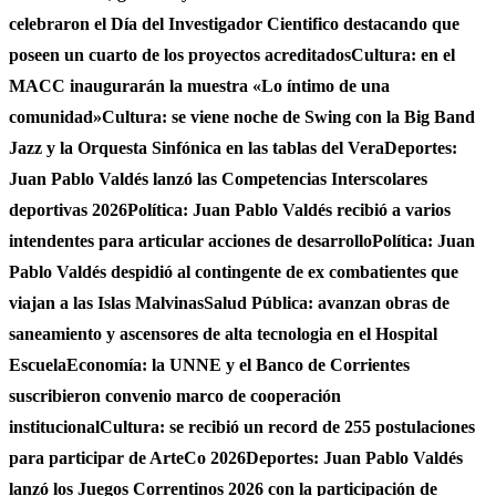
celebraron el Día del Investigador Cientifico destacando que
poseen un cuarto de los proyectos acreditados
Cultura: en el
MACC inaugurarán la muestra «Lo íntimo de una
comunidad»
Cultura: se viene noche de Swing con la Big Band
Jazz y la Orquesta Sinfónica en las tablas del Vera
Deportes:
Juan Pablo Valdés lanzó las Competencias Interscolares
deportivas 2026
Política: Juan Pablo Valdés recibió a varios
intendentes para articular acciones de desarrollo
Política: Juan
Pablo Valdés despidió al contingente de ex combatientes que
viajan a las Islas Malvinas
Salud Pública: avanzan obras de
saneamiento y ascensores de alta tecnologia en el Hospital
Escuela
Economía: la UNNE y el Banco de Corrientes
suscribieron convenio marco de cooperación
institucional
Cultura: se recibió un record de 255 postulaciones
para participar de ArteCo 2026
Deportes: Juan Pablo Valdés
lanzó los Juegos Correntinos 2026 con la participación de