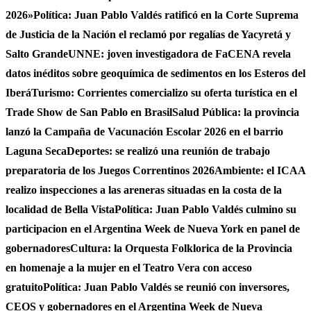
2026»
Política: Juan Pablo Valdés ratificó en la Corte Suprema
de Justicia de la Nación el reclamó por regalías de Yacyretá y
Salto Grande
UNNE: joven investigadora de FaCENA revela
datos inéditos sobre geoquímica de sedimentos en los Esteros del
Iberá
Turismo: Corrientes comercializo su oferta turística en el
Trade Show de San Pablo en Brasil
Salud Pública: la provincia
lanzó la Campaña de Vacunación Escolar 2026 en el barrio
Laguna Seca
Deportes: se realizó una reunión de trabajo
preparatoria de los Juegos Correntinos 2026
Ambiente: el ICAA
realizo inspecciones a las areneras situadas en la costa de la
localidad de Bella Vista
Política: Juan Pablo Valdés culmino su
participacion en el Argentina Week de Nueva York en panel de
gobernadores
Cultura: la Orquesta Folklorica de la Provincia
en homenaje a la mujer en el Teatro Vera con acceso
gratuito
Política: Juan Pablo Valdés se reunió con inversores,
CEOS y gobernadores en el Argentina Week de Nueva