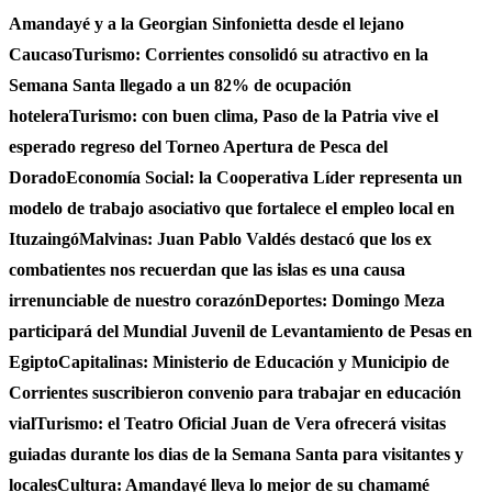
Amandayé y a la Georgian Sinfonietta desde el lejano
Caucaso
Turismo: Corrientes consolidó su atractivo en la
Semana Santa llegado a un 82% de ocupación
hotelera
Turismo: con buen clima, Paso de la Patria vive el
esperado regreso del Torneo Apertura de Pesca del
Dorado
Economía Social: la Cooperativa Líder representa un
modelo de trabajo asociativo que fortalece el empleo local en
Ituzaingó
Malvinas: Juan Pablo Valdés destacó que los ex
combatientes nos recuerdan que las islas es una causa
irrenunciable de nuestro corazón
Deportes: Domingo Meza
participará del Mundial Juvenil de Levantamiento de Pesas en
Egipto
Capitalinas: Ministerio de Educación y Municipio de
Corrientes suscribieron convenio para trabajar en educación
vial
Turismo: el Teatro Oficial Juan de Vera ofrecerá visitas
guiadas durante los dias de la Semana Santa para visitantes y
locales
Cultura: Amandayé lleva lo mejor de su chamamé