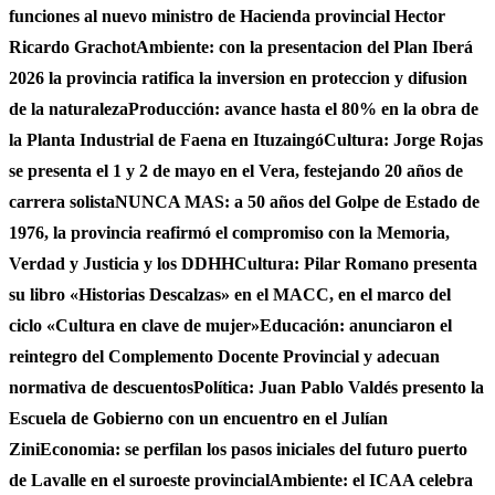
funciones al nuevo ministro de Hacienda provincial Hector
Ricardo Grachot
Ambiente: con la presentacion del Plan Iberá
2026 la provincia ratifica la inversion en proteccion y difusion
de la naturaleza
Producción: avance hasta el 80% en la obra de
la Planta Industrial de Faena en Ituzaingó
Cultura: Jorge Rojas
se presenta el 1 y 2 de mayo en el Vera, festejando 20 años de
carrera solista
NUNCA MAS: a 50 años del Golpe de Estado de
1976, la provincia reafirmó el compromiso con la Memoria,
Verdad y Justicia y los DDHH
Cultura: Pilar Romano presenta
su libro «Historias Descalzas» en el MACC, en el marco del
ciclo «Cultura en clave de mujer»
Educación: anunciaron el
reintegro del Complemento Docente Provincial y adecuan
normativa de descuentos
Política: Juan Pablo Valdés presento la
Escuela de Gobierno con un encuentro en el Julían
Zini
Economia: se perfilan los pasos iniciales del futuro puerto
de Lavalle en el suroeste provincial
Ambiente: el ICAA celebra