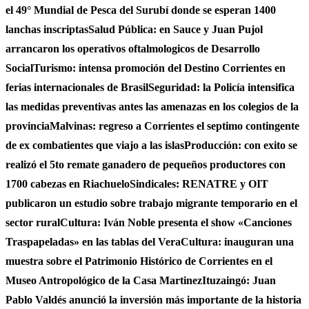
el 49° Mundial de Pesca del Surubí donde se esperan 1400
lanchas inscriptas
Salud Pública: en Sauce y Juan Pujol
arrancaron los operativos oftalmologicos de Desarrollo
Social
Turismo: intensa promoción del Destino Corrientes en
ferias internacionales de Brasil
Seguridad: la Policía intensifica
las medidas preventivas antes las amenazas en los colegios de la
provincia
Malvinas: regreso a Corrientes el septimo contingente
de ex combatientes que viajo a las islas
Producción: con exito se
realizó el 5to remate ganadero de pequeños productores con
1700 cabezas en Riachuelo
Sindicales: RENATRE y OIT
publicaron un estudio sobre trabajo migrante temporario en el
sector rural
Cultura: Iván Noble presenta el show «Canciones
Traspapeladas» en las tablas del Vera
Cultura: inauguran una
muestra sobre el Patrimonio Histórico de Corrientes en el
Museo Antropológico de la Casa Martinez
Ituzaingó: Juan
Pablo Valdés anunció la inversión más importante de la historia