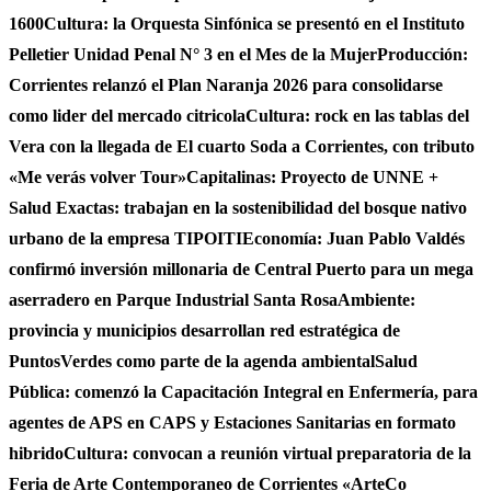
1600
Cultura: la Orquesta Sinfónica se presentó en el Instituto
Pelletier Unidad Penal N° 3 en el Mes de la Mujer
Producción:
Corrientes relanzó el Plan Naranja 2026 para consolidarse
como lider del mercado citricola
Cultura: rock en las tablas del
Vera con la llegada de El cuarto Soda a Corrientes, con tributo
«Me verás volver Tour»
Capitalinas: Proyecto de UNNE +
Salud Exactas: trabajan en la sostenibilidad del bosque nativo
urbano de la empresa TIPOITI
Economía: Juan Pablo Valdés
confirmó inversión millonaria de Central Puerto para un mega
aserradero en Parque Industrial Santa Rosa
Ambiente:
provincia y municipios desarrollan red estratégica de
PuntosVerdes como parte de la agenda ambiental
Salud
Pública: comenzó la Capacitación Integral en Enfermería, para
agentes de APS en CAPS y Estaciones Sanitarias en formato
hibrido
Cultura: convocan a reunión virtual preparatoria de la
Feria de Arte Contemporaneo de Corrientes «ArteCo