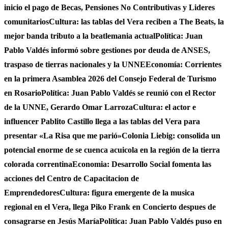
inicio el pago de Becas, Pensiones No Contributivas y Lideres
comunitarios
Cultura: las tablas del Vera reciben a The Beats, la
mejor banda tributo a la beatlemania actual
Política: Juan
Pablo Valdés informó sobre gestiones por deuda de ANSES,
traspaso de tierras nacionales y la UNNE
Economía: Corrientes
en la primera Asamblea 2026 del Consejo Federal de Turismo
en Rosario
Política: Juan Pablo Valdés se reunió con el Rector
de la UNNE, Gerardo Omar Larroza
Cultura: el actor e
influencer Pablito Castillo llega a las tablas del Vera para
presentar «La Risa que me parió»
Colonia Liebig: consolida un
potencial enorme de se cuenca acuicola en la región de la tierra
colorada correntina
Economia: Desarrollo Social fomenta las
acciones del Centro de Capacitacion de
Emprendedores
Cultura: figura emergente de la musica
regional en el Vera, llega Piko Frank en Concierto despues de
consagrarse en Jesús María
Política: Juan Pablo Valdés puso en