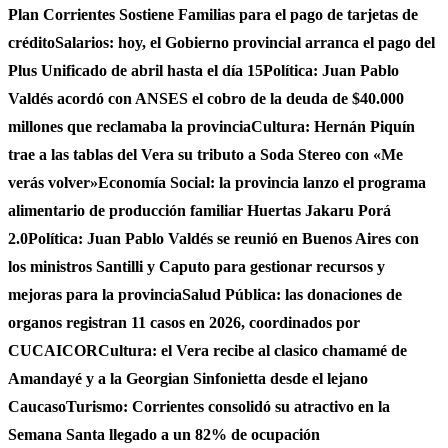
Plan Corrientes Sostiene Familias para el pago de tarjetas de
crédito
Salarios: hoy, el Gobierno provincial arranca el pago del
Plus Unificado de abril hasta el día 15
Política: Juan Pablo
Valdés acordó con ANSES el cobro de la deuda de $40.000
millones que reclamaba la provincia
Cultura: Hernán Piquín
trae a las tablas del Vera su tributo a Soda Stereo con «Me
verás volver»
Economía Social: la provincia lanzo el programa
alimentario de producción familiar Huertas Jakaru Porá
2.0
Política: Juan Pablo Valdés se reunió en Buenos Aires con
los ministros Santilli y Caputo para gestionar recursos y
mejoras para la provincia
Salud Pública: las donaciones de
organos registran 11 casos en 2026, coordinados por
CUCAICOR
Cultura: el Vera recibe al clasico chamamé de
Amandayé y a la Georgian Sinfonietta desde el lejano
Caucaso
Turismo: Corrientes consolidó su atractivo en la
Semana Santa llegado a un 82% de ocupación