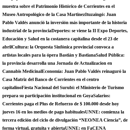
muestra sobre el Patrimonio Histórico de Corrientes en el
Museo Antropológico de la Casa Martinez
Ituzaingó: Juan
Pablo Valdés anunció la inversión más importante de la historia
industrial de la provincia
Deportes: se viene la II Expo Deportes,
Educación y Salud en la costanera capitalina desde el 23 de
abril
Cultura: la Orquesta Sinfónica provincial convoca a
artistas locales para la ópera Bastián y Bastiana
Salud Pública:
la provincia desarrolla una Jornada de Actualizacion en
Cannabis Medicinal
Economía: Juan Pablo Valdés reinaguró la
Casa Matriz del Banco de Corrientes en el centro
capitalino
Fiesta Nacional del Surubí: el Ministerio de Turismo
prepara su participación institucional en Goya
Salarios:
Corrientes paga el Plus de Refuerzo de $ 100.000 desde hoy
jueves 16 en los medios de pago habituales
UNNE: comienza la
tercera edición del ciclo de divulgación “NEO/NEA Ciencia”, de
forma virtual, gratuita y abierta
UNNE: en FaCENA