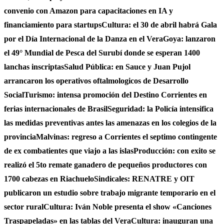
convenio con Amazon para capacitaciones en IA y
financiamiento para startups
Cultura: el 30 de abril habrá Gala
por el Día Internacional de la Danza en el Vera
Goya: lanzaron
el 49° Mundial de Pesca del Surubí donde se esperan 1400
lanchas inscriptas
Salud Pública: en Sauce y Juan Pujol
arrancaron los operativos oftalmologicos de Desarrollo
Social
Turismo: intensa promoción del Destino Corrientes en
ferias internacionales de Brasil
Seguridad: la Policía intensifica
las medidas preventivas antes las amenazas en los colegios de la
provincia
Malvinas: regreso a Corrientes el septimo contingente
de ex combatientes que viajo a las islas
Producción: con exito se
realizó el 5to remate ganadero de pequeños productores con
1700 cabezas en Riachuelo
Sindicales: RENATRE y OIT
publicaron un estudio sobre trabajo migrante temporario en el
sector rural
Cultura: Iván Noble presenta el show «Canciones
Traspapeladas» en las tablas del Vera
Cultura: inauguran una