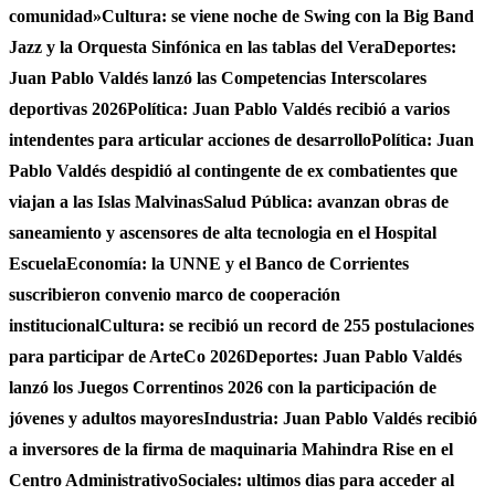
comunidad»
Cultura: se viene noche de Swing con la Big Band
Jazz y la Orquesta Sinfónica en las tablas del Vera
Deportes:
Juan Pablo Valdés lanzó las Competencias Interscolares
deportivas 2026
Política: Juan Pablo Valdés recibió a varios
intendentes para articular acciones de desarrollo
Política: Juan
Pablo Valdés despidió al contingente de ex combatientes que
viajan a las Islas Malvinas
Salud Pública: avanzan obras de
saneamiento y ascensores de alta tecnologia en el Hospital
Escuela
Economía: la UNNE y el Banco de Corrientes
suscribieron convenio marco de cooperación
institucional
Cultura: se recibió un record de 255 postulaciones
para participar de ArteCo 2026
Deportes: Juan Pablo Valdés
lanzó los Juegos Correntinos 2026 con la participación de
jóvenes y adultos mayores
Industria: Juan Pablo Valdés recibió
a inversores de la firma de maquinaria Mahindra Rise en el
Centro Administrativo
Sociales: ultimos dias para acceder al