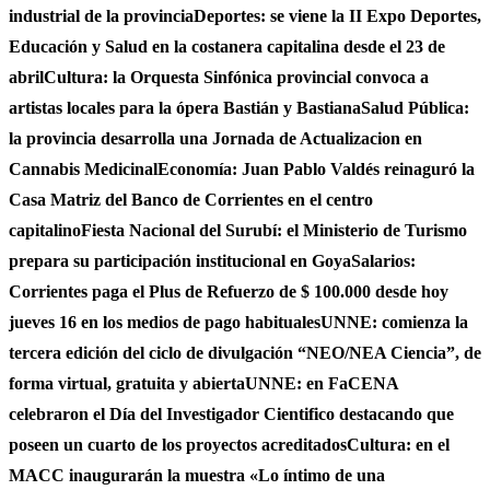
industrial de la provincia
Deportes: se viene la II Expo Deportes,
Educación y Salud en la costanera capitalina desde el 23 de
abril
Cultura: la Orquesta Sinfónica provincial convoca a
artistas locales para la ópera Bastián y Bastiana
Salud Pública:
la provincia desarrolla una Jornada de Actualizacion en
Cannabis Medicinal
Economía: Juan Pablo Valdés reinaguró la
Casa Matriz del Banco de Corrientes en el centro
capitalino
Fiesta Nacional del Surubí: el Ministerio de Turismo
prepara su participación institucional en Goya
Salarios:
Corrientes paga el Plus de Refuerzo de $ 100.000 desde hoy
jueves 16 en los medios de pago habituales
UNNE: comienza la
tercera edición del ciclo de divulgación “NEO/NEA Ciencia”, de
forma virtual, gratuita y abierta
UNNE: en FaCENA
celebraron el Día del Investigador Cientifico destacando que
poseen un cuarto de los proyectos acreditados
Cultura: en el
MACC inaugurarán la muestra «Lo íntimo de una