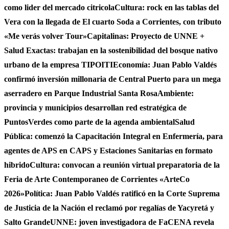
como lider del mercado citricola
Cultura: rock en las tablas del
Vera con la llegada de El cuarto Soda a Corrientes, con tributo
«Me verás volver Tour»
Capitalinas: Proyecto de UNNE +
Salud Exactas: trabajan en la sostenibilidad del bosque nativo
urbano de la empresa TIPOITI
Economía: Juan Pablo Valdés
confirmó inversión millonaria de Central Puerto para un mega
aserradero en Parque Industrial Santa Rosa
Ambiente:
provincia y municipios desarrollan red estratégica de
PuntosVerdes como parte de la agenda ambiental
Salud
Pública: comenzó la Capacitación Integral en Enfermería, para
agentes de APS en CAPS y Estaciones Sanitarias en formato
hibrido
Cultura: convocan a reunión virtual preparatoria de la
Feria de Arte Contemporaneo de Corrientes «ArteCo
2026»
Política: Juan Pablo Valdés ratificó en la Corte Suprema
de Justicia de la Nación el reclamó por regalías de Yacyretá y
Salto Grande
UNNE: joven investigadora de FaCENA revela