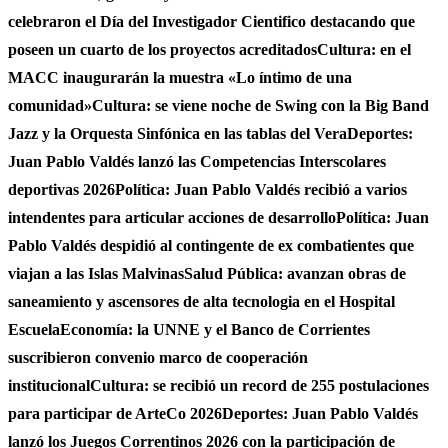
celebraron el Día del Investigador Cientifico destacando que
poseen un cuarto de los proyectos acreditados
Cultura: en el
MACC inaugurarán la muestra «Lo íntimo de una
comunidad»
Cultura: se viene noche de Swing con la Big Band
Jazz y la Orquesta Sinfónica en las tablas del Vera
Deportes:
Juan Pablo Valdés lanzó las Competencias Interscolares
deportivas 2026
Política: Juan Pablo Valdés recibió a varios
intendentes para articular acciones de desarrollo
Política: Juan
Pablo Valdés despidió al contingente de ex combatientes que
viajan a las Islas Malvinas
Salud Pública: avanzan obras de
saneamiento y ascensores de alta tecnologia en el Hospital
Escuela
Economía: la UNNE y el Banco de Corrientes
suscribieron convenio marco de cooperación
institucional
Cultura: se recibió un record de 255 postulaciones
para participar de ArteCo 2026
Deportes: Juan Pablo Valdés
lanzó los Juegos Correntinos 2026 con la participación de