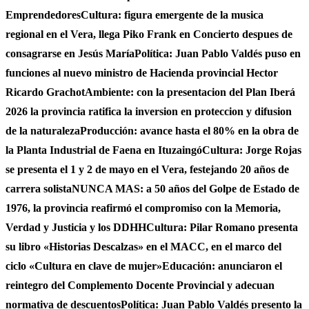
Emprendedores
Cultura: figura emergente de la musica
regional en el Vera, llega Piko Frank en Concierto despues de
consagrarse en Jesús María
Política: Juan Pablo Valdés puso en
funciones al nuevo ministro de Hacienda provincial Hector
Ricardo Grachot
Ambiente: con la presentacion del Plan Iberá
2026 la provincia ratifica la inversion en proteccion y difusion
de la naturaleza
Producción: avance hasta el 80% en la obra de
la Planta Industrial de Faena en Ituzaingó
Cultura: Jorge Rojas
se presenta el 1 y 2 de mayo en el Vera, festejando 20 años de
carrera solista
NUNCA MAS: a 50 años del Golpe de Estado de
1976, la provincia reafirmó el compromiso con la Memoria,
Verdad y Justicia y los DDHH
Cultura: Pilar Romano presenta
su libro «Historias Descalzas» en el MACC, en el marco del
ciclo «Cultura en clave de mujer»
Educación: anunciaron el
reintegro del Complemento Docente Provincial y adecuan
normativa de descuentos
Política: Juan Pablo Valdés presento la