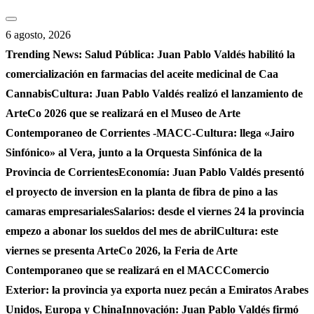
Saltar
al
6 agosto, 2026
contenido
Trending News:
Salud Pública: Juan Pablo Valdés habilitó la
comercialización en farmacias del aceite medicinal de Caa
Cannabis
Cultura: Juan Pablo Valdés realizó el lanzamiento de
ArteCo 2026 que se realizará en el Museo de Arte
Contemporaneo de Corrientes -MACC-
Cultura: llega «Jairo
Sinfónico» al Vera, junto a la Orquesta Sinfónica de la
Provincia de Corrientes
Economía: Juan Pablo Valdés presentó
el proyecto de inversion en la planta de fibra de pino a las
camaras empresariales
Salarios: desde el viernes 24 la provincia
empezo a abonar los sueldos del mes de abril
Cultura: este
viernes se presenta ArteCo 2026, la Feria de Arte
Contemporaneo que se realizará en el MACC
Comercio
Exterior: la provincia ya exporta nuez pecán a Emiratos Arabes
Unidos, Europa y China
Innovación: Juan Pablo Valdés firmó