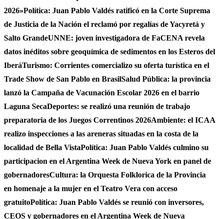
2026»
Política: Juan Pablo Valdés ratificó en la Corte Suprema
de Justicia de la Nación el reclamó por regalías de Yacyretá y
Salto Grande
UNNE: joven investigadora de FaCENA revela
datos inéditos sobre geoquímica de sedimentos en los Esteros del
Iberá
Turismo: Corrientes comercializo su oferta turística en el
Trade Show de San Pablo en Brasil
Salud Pública: la provincia
lanzó la Campaña de Vacunación Escolar 2026 en el barrio
Laguna Seca
Deportes: se realizó una reunión de trabajo
preparatoria de los Juegos Correntinos 2026
Ambiente: el ICAA
realizo inspecciones a las areneras situadas en la costa de la
localidad de Bella Vista
Política: Juan Pablo Valdés culmino su
participacion en el Argentina Week de Nueva York en panel de
gobernadores
Cultura: la Orquesta Folklorica de la Provincia
en homenaje a la mujer en el Teatro Vera con acceso
gratuito
Política: Juan Pablo Valdés se reunió con inversores,
CEOS y gobernadores en el Argentina Week de Nueva