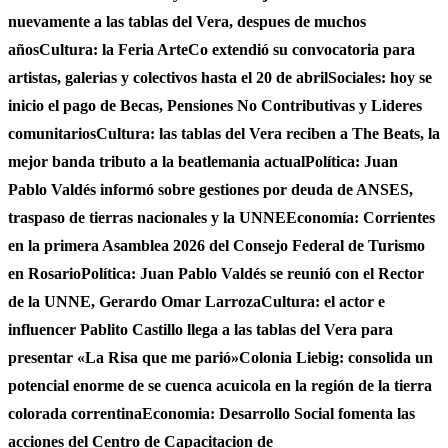
nuevamente a las tablas del Vera, despues de muchos
años
Cultura: la Feria ArteCo extendió su convocatoria para
artistas, galerias y colectivos hasta el 20 de abril
Sociales: hoy se
inicio el pago de Becas, Pensiones No Contributivas y Lideres
comunitarios
Cultura: las tablas del Vera reciben a The Beats, la
mejor banda tributo a la beatlemania actual
Política: Juan
Pablo Valdés informó sobre gestiones por deuda de ANSES,
traspaso de tierras nacionales y la UNNE
Economía: Corrientes
en la primera Asamblea 2026 del Consejo Federal de Turismo
en Rosario
Política: Juan Pablo Valdés se reunió con el Rector
de la UNNE, Gerardo Omar Larroza
Cultura: el actor e
influencer Pablito Castillo llega a las tablas del Vera para
presentar «La Risa que me parió»
Colonia Liebig: consolida un
potencial enorme de se cuenca acuicola en la región de la tierra
colorada correntina
Economia: Desarrollo Social fomenta las
acciones del Centro de Capacitacion de