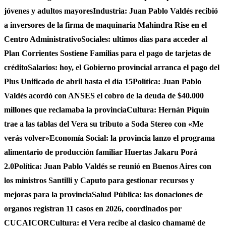
jóvenes y adultos mayores
Industria: Juan Pablo Valdés recibió
a inversores de la firma de maquinaria Mahindra Rise en el
Centro Administrativo
Sociales: ultimos dias para acceder al
Plan Corrientes Sostiene Familias para el pago de tarjetas de
crédito
Salarios: hoy, el Gobierno provincial arranca el pago del
Plus Unificado de abril hasta el día 15
Política: Juan Pablo
Valdés acordó con ANSES el cobro de la deuda de $40.000
millones que reclamaba la provincia
Cultura: Hernán Piquín
trae a las tablas del Vera su tributo a Soda Stereo con «Me
verás volver»
Economía Social: la provincia lanzo el programa
alimentario de producción familiar Huertas Jakaru Porá
2.0
Política: Juan Pablo Valdés se reunió en Buenos Aires con
los ministros Santilli y Caputo para gestionar recursos y
mejoras para la provincia
Salud Pública: las donaciones de
organos registran 11 casos en 2026, coordinados por
CUCAICOR
Cultura: el Vera recibe al clasico chamamé de