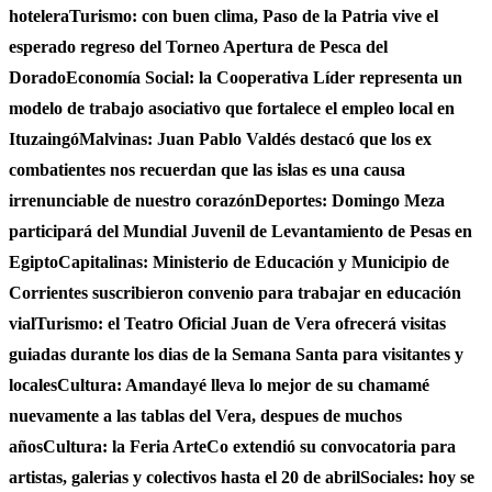
hotelera
Turismo: con buen clima, Paso de la Patria vive el
esperado regreso del Torneo Apertura de Pesca del
Dorado
Economía Social: la Cooperativa Líder representa un
modelo de trabajo asociativo que fortalece el empleo local en
Ituzaingó
Malvinas: Juan Pablo Valdés destacó que los ex
combatientes nos recuerdan que las islas es una causa
irrenunciable de nuestro corazón
Deportes: Domingo Meza
participará del Mundial Juvenil de Levantamiento de Pesas en
Egipto
Capitalinas: Ministerio de Educación y Municipio de
Corrientes suscribieron convenio para trabajar en educación
vial
Turismo: el Teatro Oficial Juan de Vera ofrecerá visitas
guiadas durante los dias de la Semana Santa para visitantes y
locales
Cultura: Amandayé lleva lo mejor de su chamamé
nuevamente a las tablas del Vera, despues de muchos
años
Cultura: la Feria ArteCo extendió su convocatoria para
artistas, galerias y colectivos hasta el 20 de abril
Sociales: hoy se