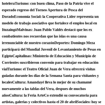
hotelera
Turismo: con buen clima, Paso de la Patria vive el
esperado regreso del Torneo Apertura de Pesca del
Dorado
Economía Social: la Cooperativa Líder representa un
modelo de trabajo asociativo que fortalece el empleo local en
Ituzaingó
Malvinas: Juan Pablo Valdés destacó que los ex
combatientes nos recuerdan que las islas es una causa
irrenunciable de nuestro corazón
Deportes: Domingo Meza
participará del Mundial Juvenil de Levantamiento de Pesas en
Egipto
Capitalinas: Ministerio de Educación y Municipio de
Corrientes suscribieron convenio para trabajar en educación
vial
Turismo: el Teatro Oficial Juan de Vera ofrecerá visitas
guiadas durante los dias de la Semana Santa para visitantes y
locales
Cultura: Amandayé lleva lo mejor de su chamamé
nuevamente a las tablas del Vera, despues de muchos
años
Cultura: la Feria ArteCo extendió su convocatoria para
artistas, galerias y colectivos hasta el 20 de abril
Sociales: hoy se