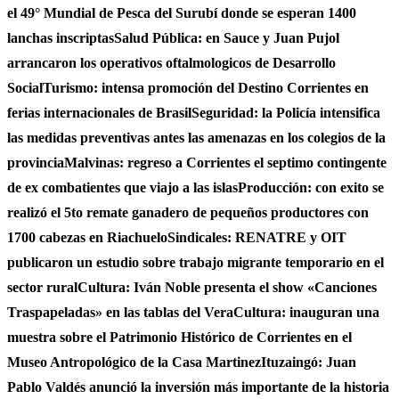
el 49° Mundial de Pesca del Surubí donde se esperan 1400
lanchas inscriptas
Salud Pública: en Sauce y Juan Pujol
arrancaron los operativos oftalmologicos de Desarrollo
Social
Turismo: intensa promoción del Destino Corrientes en
ferias internacionales de Brasil
Seguridad: la Policía intensifica
las medidas preventivas antes las amenazas en los colegios de la
provincia
Malvinas: regreso a Corrientes el septimo contingente
de ex combatientes que viajo a las islas
Producción: con exito se
realizó el 5to remate ganadero de pequeños productores con
1700 cabezas en Riachuelo
Sindicales: RENATRE y OIT
publicaron un estudio sobre trabajo migrante temporario en el
sector rural
Cultura: Iván Noble presenta el show «Canciones
Traspapeladas» en las tablas del Vera
Cultura: inauguran una
muestra sobre el Patrimonio Histórico de Corrientes en el
Museo Antropológico de la Casa Martinez
Ituzaingó: Juan
Pablo Valdés anunció la inversión más importante de la historia