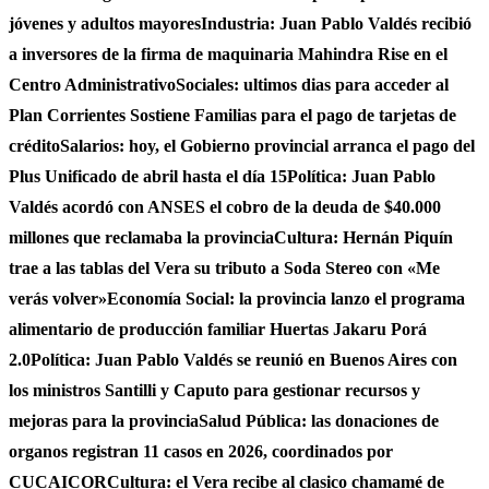
jóvenes y adultos mayores
Industria: Juan Pablo Valdés recibió
a inversores de la firma de maquinaria Mahindra Rise en el
Centro Administrativo
Sociales: ultimos dias para acceder al
Plan Corrientes Sostiene Familias para el pago de tarjetas de
crédito
Salarios: hoy, el Gobierno provincial arranca el pago del
Plus Unificado de abril hasta el día 15
Política: Juan Pablo
Valdés acordó con ANSES el cobro de la deuda de $40.000
millones que reclamaba la provincia
Cultura: Hernán Piquín
trae a las tablas del Vera su tributo a Soda Stereo con «Me
verás volver»
Economía Social: la provincia lanzo el programa
alimentario de producción familiar Huertas Jakaru Porá
2.0
Política: Juan Pablo Valdés se reunió en Buenos Aires con
los ministros Santilli y Caputo para gestionar recursos y
mejoras para la provincia
Salud Pública: las donaciones de
organos registran 11 casos en 2026, coordinados por
CUCAICOR
Cultura: el Vera recibe al clasico chamamé de