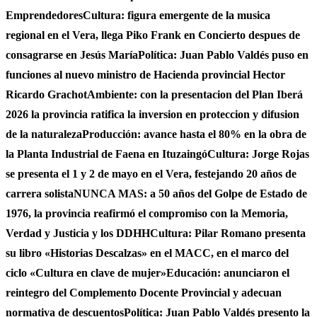
Emprendedores
Cultura: figura emergente de la musica
regional en el Vera, llega Piko Frank en Concierto despues de
consagrarse en Jesús María
Política: Juan Pablo Valdés puso en
funciones al nuevo ministro de Hacienda provincial Hector
Ricardo Grachot
Ambiente: con la presentacion del Plan Iberá
2026 la provincia ratifica la inversion en proteccion y difusion
de la naturaleza
Producción: avance hasta el 80% en la obra de
la Planta Industrial de Faena en Ituzaingó
Cultura: Jorge Rojas
se presenta el 1 y 2 de mayo en el Vera, festejando 20 años de
carrera solista
NUNCA MAS: a 50 años del Golpe de Estado de
1976, la provincia reafirmó el compromiso con la Memoria,
Verdad y Justicia y los DDHH
Cultura: Pilar Romano presenta
su libro «Historias Descalzas» en el MACC, en el marco del
ciclo «Cultura en clave de mujer»
Educación: anunciaron el
reintegro del Complemento Docente Provincial y adecuan
normativa de descuentos
Política: Juan Pablo Valdés presento la