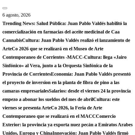
Saltar
al
6 agosto, 2026
contenido
Trending News:
Salud Pública: Juan Pablo Valdés habilitó la
comercialización en farmacias del aceite medicinal de Caa
Cannabis
Cultura: Juan Pablo Valdés realizó el lanzamiento de
ArteCo 2026 que se realizará en el Museo de Arte
Contemporaneo de Corrientes -MACC-
Cultura: llega «Jairo
Sinfónico» al Vera, junto a la Orquesta Sinfónica de la
Provincia de Corrientes
Economía: Juan Pablo Valdés presentó
el proyecto de inversion en la planta de fibra de pino a las
camaras empresariales
Salarios: desde el viernes 24 la provincia
empezo a abonar los sueldos del mes de abril
Cultura: este
viernes se presenta ArteCo 2026, la Feria de Arte
Contemporaneo que se realizará en el MACC
Comercio
Exterior: la provincia ya exporta nuez pecán a Emiratos Arabes
Unidos, Europa y China
Innovación: Juan Pablo Valdés firmó