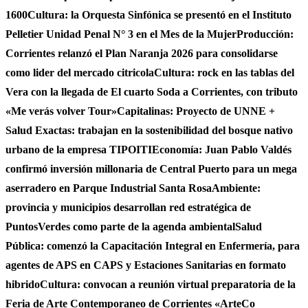
1600
Cultura: la Orquesta Sinfónica se presentó en el Instituto
Pelletier Unidad Penal N° 3 en el Mes de la Mujer
Producción:
Corrientes relanzó el Plan Naranja 2026 para consolidarse
como lider del mercado citricola
Cultura: rock en las tablas del
Vera con la llegada de El cuarto Soda a Corrientes, con tributo
«Me verás volver Tour»
Capitalinas: Proyecto de UNNE +
Salud Exactas: trabajan en la sostenibilidad del bosque nativo
urbano de la empresa TIPOITI
Economía: Juan Pablo Valdés
confirmó inversión millonaria de Central Puerto para un mega
aserradero en Parque Industrial Santa Rosa
Ambiente:
provincia y municipios desarrollan red estratégica de
PuntosVerdes como parte de la agenda ambiental
Salud
Pública: comenzó la Capacitación Integral en Enfermería, para
agentes de APS en CAPS y Estaciones Sanitarias en formato
hibrido
Cultura: convocan a reunión virtual preparatoria de la
Feria de Arte Contemporaneo de Corrientes «ArteCo