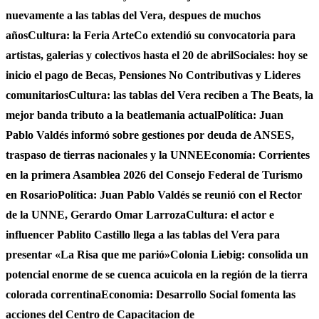
nuevamente a las tablas del Vera, despues de muchos
años
Cultura: la Feria ArteCo extendió su convocatoria para
artistas, galerias y colectivos hasta el 20 de abril
Sociales: hoy se
inicio el pago de Becas, Pensiones No Contributivas y Lideres
comunitarios
Cultura: las tablas del Vera reciben a The Beats, la
mejor banda tributo a la beatlemania actual
Política: Juan
Pablo Valdés informó sobre gestiones por deuda de ANSES,
traspaso de tierras nacionales y la UNNE
Economía: Corrientes
en la primera Asamblea 2026 del Consejo Federal de Turismo
en Rosario
Política: Juan Pablo Valdés se reunió con el Rector
de la UNNE, Gerardo Omar Larroza
Cultura: el actor e
influencer Pablito Castillo llega a las tablas del Vera para
presentar «La Risa que me parió»
Colonia Liebig: consolida un
potencial enorme de se cuenca acuicola en la región de la tierra
colorada correntina
Economia: Desarrollo Social fomenta las
acciones del Centro de Capacitacion de