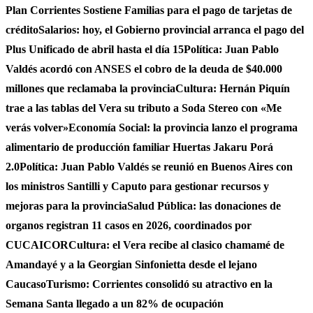
Plan Corrientes Sostiene Familias para el pago de tarjetas de
crédito
Salarios: hoy, el Gobierno provincial arranca el pago del
Plus Unificado de abril hasta el día 15
Política: Juan Pablo
Valdés acordó con ANSES el cobro de la deuda de $40.000
millones que reclamaba la provincia
Cultura: Hernán Piquín
trae a las tablas del Vera su tributo a Soda Stereo con «Me
verás volver»
Economía Social: la provincia lanzo el programa
alimentario de producción familiar Huertas Jakaru Porá
2.0
Política: Juan Pablo Valdés se reunió en Buenos Aires con
los ministros Santilli y Caputo para gestionar recursos y
mejoras para la provincia
Salud Pública: las donaciones de
organos registran 11 casos en 2026, coordinados por
CUCAICOR
Cultura: el Vera recibe al clasico chamamé de
Amandayé y a la Georgian Sinfonietta desde el lejano
Caucaso
Turismo: Corrientes consolidó su atractivo en la
Semana Santa llegado a un 82% de ocupación