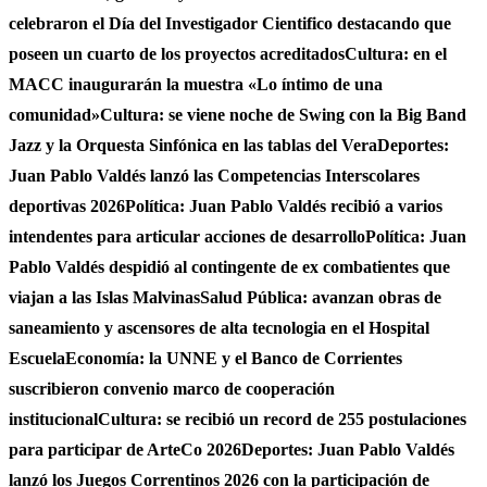
celebraron el Día del Investigador Cientifico destacando que
poseen un cuarto de los proyectos acreditados
Cultura: en el
MACC inaugurarán la muestra «Lo íntimo de una
comunidad»
Cultura: se viene noche de Swing con la Big Band
Jazz y la Orquesta Sinfónica en las tablas del Vera
Deportes:
Juan Pablo Valdés lanzó las Competencias Interscolares
deportivas 2026
Política: Juan Pablo Valdés recibió a varios
intendentes para articular acciones de desarrollo
Política: Juan
Pablo Valdés despidió al contingente de ex combatientes que
viajan a las Islas Malvinas
Salud Pública: avanzan obras de
saneamiento y ascensores de alta tecnologia en el Hospital
Escuela
Economía: la UNNE y el Banco de Corrientes
suscribieron convenio marco de cooperación
institucional
Cultura: se recibió un record de 255 postulaciones
para participar de ArteCo 2026
Deportes: Juan Pablo Valdés
lanzó los Juegos Correntinos 2026 con la participación de