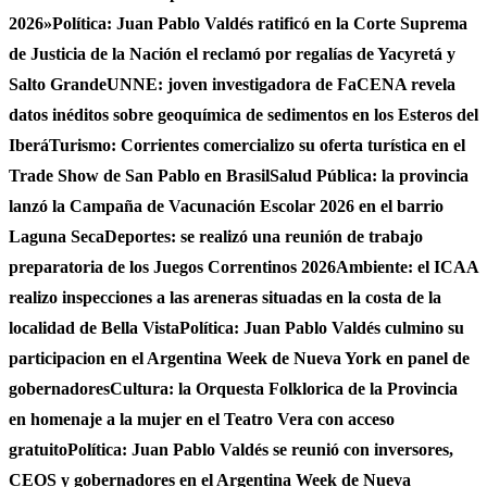
2026»
Política: Juan Pablo Valdés ratificó en la Corte Suprema
de Justicia de la Nación el reclamó por regalías de Yacyretá y
Salto Grande
UNNE: joven investigadora de FaCENA revela
datos inéditos sobre geoquímica de sedimentos en los Esteros del
Iberá
Turismo: Corrientes comercializo su oferta turística en el
Trade Show de San Pablo en Brasil
Salud Pública: la provincia
lanzó la Campaña de Vacunación Escolar 2026 en el barrio
Laguna Seca
Deportes: se realizó una reunión de trabajo
preparatoria de los Juegos Correntinos 2026
Ambiente: el ICAA
realizo inspecciones a las areneras situadas en la costa de la
localidad de Bella Vista
Política: Juan Pablo Valdés culmino su
participacion en el Argentina Week de Nueva York en panel de
gobernadores
Cultura: la Orquesta Folklorica de la Provincia
en homenaje a la mujer en el Teatro Vera con acceso
gratuito
Política: Juan Pablo Valdés se reunió con inversores,
CEOS y gobernadores en el Argentina Week de Nueva