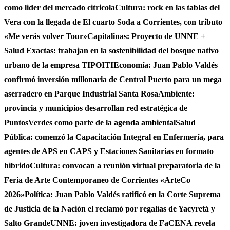
como lider del mercado citricola
Cultura: rock en las tablas del
Vera con la llegada de El cuarto Soda a Corrientes, con tributo
«Me verás volver Tour»
Capitalinas: Proyecto de UNNE +
Salud Exactas: trabajan en la sostenibilidad del bosque nativo
urbano de la empresa TIPOITI
Economía: Juan Pablo Valdés
confirmó inversión millonaria de Central Puerto para un mega
aserradero en Parque Industrial Santa Rosa
Ambiente:
provincia y municipios desarrollan red estratégica de
PuntosVerdes como parte de la agenda ambiental
Salud
Pública: comenzó la Capacitación Integral en Enfermería, para
agentes de APS en CAPS y Estaciones Sanitarias en formato
hibrido
Cultura: convocan a reunión virtual preparatoria de la
Feria de Arte Contemporaneo de Corrientes «ArteCo
2026»
Política: Juan Pablo Valdés ratificó en la Corte Suprema
de Justicia de la Nación el reclamó por regalías de Yacyretá y
Salto Grande
UNNE: joven investigadora de FaCENA revela