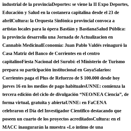
industrial de la provincia
Deportes: se viene la II Expo Deportes,
Educación y Salud en la costanera capitalina desde el 23 de
abril
Cultura: la Orquesta Sinfónica provincial convoca a
artistas locales para la ópera Bastián y Bastiana
Salud Pública:
la provincia desarrolla una Jornada de Actualizacion en
Cannabis Medicinal
Economía: Juan Pablo Valdés reinaguró la
Casa Matriz del Banco de Corrientes en el centro
capitalino
Fiesta Nacional del Surubí: el Ministerio de Turismo
prepara su participación institucional en Goya
Salarios:
Corrientes paga el Plus de Refuerzo de $ 100.000 desde hoy
jueves 16 en los medios de pago habituales
UNNE: comienza la
tercera edición del ciclo de divulgación “NEO/NEA Ciencia”, de
forma virtual, gratuita y abierta
UNNE: en FaCENA
celebraron el Día del Investigador Cientifico destacando que
poseen un cuarto de los proyectos acreditados
Cultura: en el
MACC inaugurarán la muestra «Lo íntimo de una