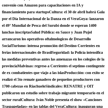
convenio con Amazon para capacitaciones en IA y
financiamiento para startups
Cultura: el 30 de abril habrá Gala
por el Día Internacional de la Danza en el Vera
Goya: lanzaron
el 49° Mundial de Pesca del Surubí donde se esperan 1400
lanchas inscriptas
Salud Pública: en Sauce y Juan Pujol
arrancaron los operativos oftalmologicos de Desarrollo
Social
Turismo: intensa promoción del Destino Corrientes en
ferias internacionales de Brasil
Seguridad: la Policía intensifica
las medidas preventivas antes las amenazas en los colegios de la
provincia
Malvinas: regreso a Corrientes el septimo contingente
de ex combatientes que viajo a las islas
Producción: con exito se
realizó el 5to remate ganadero de pequeños productores con
1700 cabezas en Riachuelo
Sindicales: RENATRE y OIT
publicaron un estudio sobre trabajo migrante temporario en el
sector rural
Cultura: Iván Noble presenta el show «Canciones
Traspapeladas» en las tablas del Vera
Cultura: inauguran una