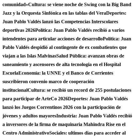
comunidad»
Cultura: se viene noche de Swing con la Big Band
Jazz y la Orquesta Sinfónica en las tablas del Vera
Deportes:
Juan Pablo Valdés lanzó las Competencias Interscolares
deportivas 2026
Política: Juan Pablo Valdés recibió a varios
intendentes para articular acciones de desarrollo
Política: Juan
Pablo Valdés despidió al contingente de ex combatientes que
viajan a las Islas Malvinas
Salud Pública: avanzan obras de
saneamiento y ascensores de alta tecnologia en el Hospital
Escuela
Economía: la UNNE y el Banco de Corrientes
suscribieron convenio marco de cooperación
institucional
Cultura: se recibió un record de 255 postulaciones
para participar de ArteCo 2026
Deportes: Juan Pablo Valdés
lanzó los Juegos Correntinos 2026 con la participación de
jóvenes y adultos mayores
Industria: Juan Pablo Valdés recibió
a inversores de la firma de maquinaria Mahindra Rise en el
Centro Administrativo
Sociales: ultimos dias para acceder al