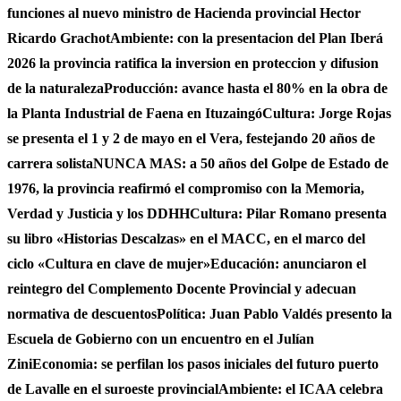
funciones al nuevo ministro de Hacienda provincial Hector
Ricardo Grachot
Ambiente: con la presentacion del Plan Iberá
2026 la provincia ratifica la inversion en proteccion y difusion
de la naturaleza
Producción: avance hasta el 80% en la obra de
la Planta Industrial de Faena en Ituzaingó
Cultura: Jorge Rojas
se presenta el 1 y 2 de mayo en el Vera, festejando 20 años de
carrera solista
NUNCA MAS: a 50 años del Golpe de Estado de
1976, la provincia reafirmó el compromiso con la Memoria,
Verdad y Justicia y los DDHH
Cultura: Pilar Romano presenta
su libro «Historias Descalzas» en el MACC, en el marco del
ciclo «Cultura en clave de mujer»
Educación: anunciaron el
reintegro del Complemento Docente Provincial y adecuan
normativa de descuentos
Política: Juan Pablo Valdés presento la
Escuela de Gobierno con un encuentro en el Julían
Zini
Economia: se perfilan los pasos iniciales del futuro puerto
de Lavalle en el suroeste provincial
Ambiente: el ICAA celebra