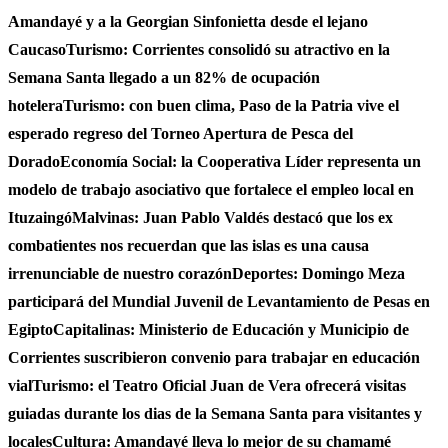
Amandayé y a la Georgian Sinfonietta desde el lejano
Caucaso
Turismo: Corrientes consolidó su atractivo en la
Semana Santa llegado a un 82% de ocupación
hotelera
Turismo: con buen clima, Paso de la Patria vive el
esperado regreso del Torneo Apertura de Pesca del
Dorado
Economía Social: la Cooperativa Líder representa un
modelo de trabajo asociativo que fortalece el empleo local en
Ituzaingó
Malvinas: Juan Pablo Valdés destacó que los ex
combatientes nos recuerdan que las islas es una causa
irrenunciable de nuestro corazón
Deportes: Domingo Meza
participará del Mundial Juvenil de Levantamiento de Pesas en
Egipto
Capitalinas: Ministerio de Educación y Municipio de
Corrientes suscribieron convenio para trabajar en educación
vial
Turismo: el Teatro Oficial Juan de Vera ofrecerá visitas
guiadas durante los dias de la Semana Santa para visitantes y
locales
Cultura: Amandayé lleva lo mejor de su chamamé