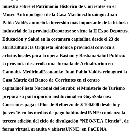
muestra sobre el Patrimonio Histórico de Corrientes en el
Museo Antropológico de la Casa Martinez
Ituzaingó: Juan
Pablo Valdés anunció la inversión más importante de la historia
industrial de la provincia
Deportes: se viene la II Expo Deportes,
Educación y Salud en la costanera capitalina desde el 23 de
abril
Cultura: la Orquesta Sinfónica provincial convoca a
artistas locales para la ópera Bastián y Bastiana
Salud Pública:
la provincia desarrolla una Jornada de Actualizacion en
Cannabis Medicinal
Economía: Juan Pablo Valdés reinaguró la
Casa Matriz del Banco de Corrientes en el centro
capitalino
Fiesta Nacional del Surubí: el Ministerio de Turismo
prepara su participación institucional en Goya
Salarios:
Corrientes paga el Plus de Refuerzo de $ 100.000 desde hoy
jueves 16 en los medios de pago habituales
UNNE: comienza la
tercera edición del ciclo de divulgación “NEO/NEA Ciencia”, de
forma virtual, gratuita y abierta
UNNE: en FaCENA