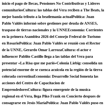
inicio el pago de Becas, Pensiones No Contributivas y Lideres
comunitarios
Cultura: las tablas del Vera reciben a The Beats, la
mejor banda tributo a la beatlemania actual
Política: Juan
Pablo Valdés informó sobre gestiones por deuda de ANSES,
traspaso de tierras nacionales y la UNNE
Economía: Corrientes
en la primera Asamblea 2026 del Consejo Federal de Turismo
en Rosario
Política: Juan Pablo Valdés se reunió con el Rector
de la UNNE, Gerardo Omar Larroza
Cultura: el actor e
influencer Pablito Castillo llega a las tablas del Vera para
presentar «La Risa que me parió»
Colonia Liebig: consolida un
potencial enorme de se cuenca acuicola en la región de la tierra
colorada correntina
Economia: Desarrollo Social fomenta las
acciones del Centro de Capacitacion de
Emprendedores
Cultura: figura emergente de la musica
regional en el Vera, llega Piko Frank en Concierto despues de
consagrarse en Jesús María
Política: Juan Pablo Valdés puso en