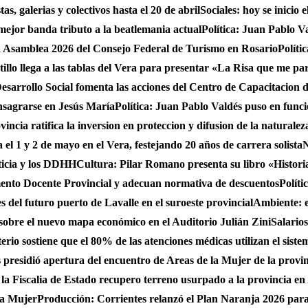
s, galerias y colectivos hasta el 20 de abril
Sociales: hoy se inicio
 mejor banda tributo a la beatlemania actual
Política: Juan Pablo V
a Asamblea 2026 del Consejo Federal de Turismo en Rosario
Políti
stillo llega a las tablas del Vera para presentar «La Risa que me pa
sarrollo Social fomenta las acciones del Centro de Capacitacion
onsagrarse en Jesús María
Política: Juan Pablo Valdés puso en func
incia ratifica la inversion en proteccion y difusion de la naturalez
 el 1 y 2 de mayo en el Vera, festejando 20 años de carrera solista
N
ticia y los DDHH
Cultura: Pilar Romano presenta su libro «Histori
ento Docente Provincial y adecuan normativa de descuentos
Políti
es del futuro puerto de Lavalle en el suroeste provincial
Ambiente: 
sobre el nuevo mapa económico en el Auditorio Julián Zini
Salario
erio sostiene que el 80% de las atenciones médicas utilizan el siste
presidió apertura del encuentro de Areas de la Mujer de la provi
 la Fiscalia de Estado recupero terreno usurpado a la provincia en
 la Mujer
Producción: Corrientes relanzó el Plan Naranja 2026 para 