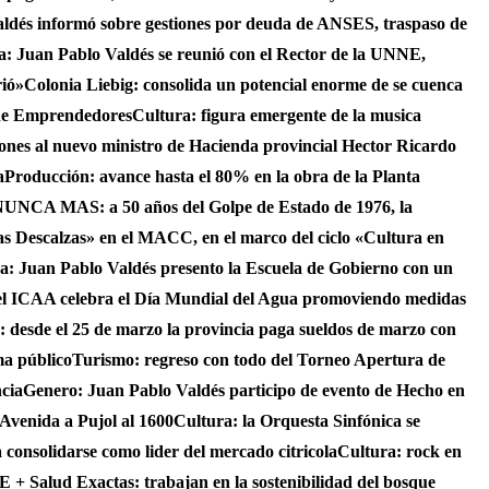
aldés informó sobre gestiones por deuda de ANSES, traspaso de
ca: Juan Pablo Valdés se reunió con el Rector de la UNNE,
rió»
Colonia Liebig: consolida un potencial enorme de se cuenca
 de Emprendedores
Cultura: figura emergente de la musica
iones al nuevo ministro de Hacienda provincial Hector Ricardo
a
Producción: avance hasta el 80% en la obra de la Planta
UNCA MAS: a 50 años del Golpe de Estado de 1976, la
as Descalzas» en el MACC, en el marco del ciclo «Cultura en
ca: Juan Pablo Valdés presento la Escuela de Gobierno con un
el ICAA celebra el Día Mundial del Agua promoviendo medidas
s: desde el 25 de marzo la provincia paga sueldos de marzo con
ma público
Turismo: regreso con todo del Torneo Apertura de
ncia
Genero: Juan Pablo Valdés participo de evento de Hecho en
 Avenida a Pujol al 1600
Cultura: la Orquesta Sinfónica se
consolidarse como lider del mercado citricola
Cultura: rock en
 + Salud Exactas: trabajan en la sostenibilidad del bosque