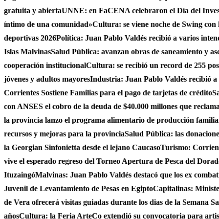
gratuita y abierta
UNNE: en FaCENA celebraron el Día del Investi
íntimo de una comunidad»
Cultura: se viene noche de Swing con l
deportivas 2026
Política: Juan Pablo Valdés recibió a varios inten
Islas Malvinas
Salud Pública: avanzan obras de saneamiento y asce
cooperación institucional
Cultura: se recibió un record de 255 po
jóvenes y adultos mayores
Industria: Juan Pablo Valdés recibió a
Corrientes Sostiene Familias para el pago de tarjetas de crédito
Sa
con ANSES el cobro de la deuda de $40.000 millones que reclama
la provincia lanzo el programa alimentario de producción famili
recursos y mejoras para la provincia
Salud Pública: las donacio
la Georgian Sinfonietta desde el lejano Caucaso
Turismo: Corrient
vive el esperado regreso del Torneo Apertura de Pesca del Dora
Ituzaingó
Malvinas: Juan Pablo Valdés destacó que los ex combati
Juvenil de Levantamiento de Pesas en Egipto
Capitalinas: Minist
de Vera ofrecerá visitas guiadas durante los dias de la Semana San
años
Cultura: la Feria ArteCo extendió su convocatoria para artista