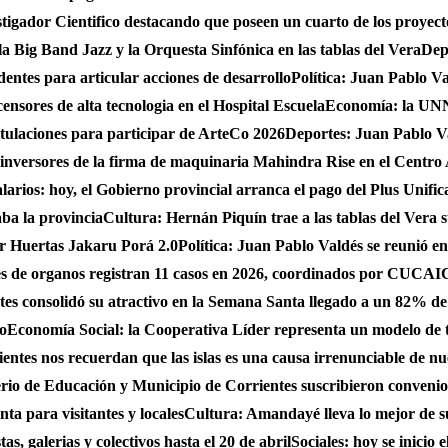
gador Cientifico destacando que poseen un cuarto de los proyect
a Big Band Jazz y la Orquesta Sinfónica en las tablas del Vera
Dep
dentes para articular acciones de desarrollo
Política: Juan Pablo Va
nsores de alta tecnologia en el Hospital Escuela
Economía: la UNNE
stulaciones para participar de ArteCo 2026
Deportes: Juan Pablo Va
 inversores de la firma de maquinaria Mahindra Rise en el Centro
larios: hoy, el Gobierno provincial arranca el pago del Plus Unifica
ba la provincia
Cultura: Hernán Piquín trae a las tablas del Vera 
ar Huertas Jakaru Porá 2.0
Política: Juan Pablo Valdés se reunió en
nes de organos registran 11 casos en 2026, coordinados por CUC
es consolidó su atractivo en la Semana Santa llegado a un 82% de
do
Economía Social: la Cooperativa Líder representa un modelo de tr
entes nos recuerdan que las islas es una causa irrenunciable de n
erio de Educación y Municipio de Corrientes suscribieron convenio
ta para visitantes y locales
Cultura: Amandayé lleva lo mejor de 
s, galerias y colectivos hasta el 20 de abril
Sociales: hoy se inicio