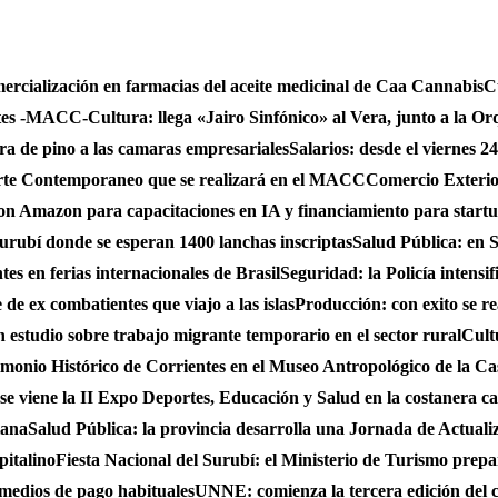
mercialización en farmacias del aceite medicinal de Caa Cannabis
C
ntes -MACC-
Cultura: llega «Jairo Sinfónico» al Vera, junto a la Or
bra de pino a las camaras empresariales
Salarios: desde el viernes 2
 Arte Contemporaneo que se realizará en el MACC
Comercio Exterio
on Amazon para capacitaciones en IA y financiamiento para start
urubí donde se esperan 1400 lanchas inscriptas
Salud Pública: en S
es en ferias internacionales de Brasil
Seguridad: la Policía intensi
de ex combatientes que viajo a las islas
Producción: con exito se r
studio sobre trabajo migrante temporario en el sector rural
Cult
monio Histórico de Corrientes en el Museo Antropológico de la C
se viene la II Expo Deportes, Educación y Salud en la costanera cap
iana
Salud Pública: la provincia desarrolla una Jornada de Actual
pitalino
Fiesta Nacional del Surubí: el Ministerio de Turismo prepa
 medios de pago habituales
UNNE: comienza la tercera edición del 