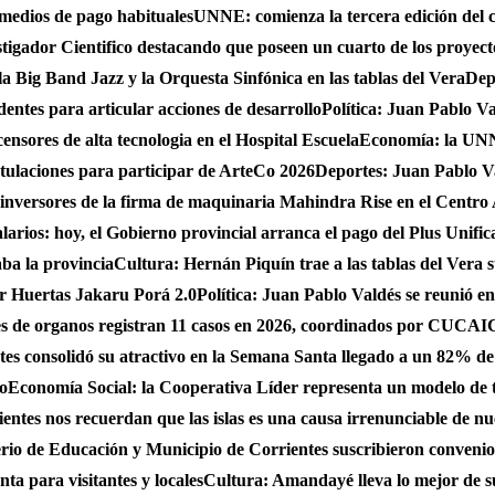
 medios de pago habituales
UNNE: comienza la tercera edición del 
gador Cientifico destacando que poseen un cuarto de los proyect
a Big Band Jazz y la Orquesta Sinfónica en las tablas del Vera
Dep
dentes para articular acciones de desarrollo
Política: Juan Pablo Va
nsores de alta tecnologia en el Hospital Escuela
Economía: la UNNE
stulaciones para participar de ArteCo 2026
Deportes: Juan Pablo Va
 inversores de la firma de maquinaria Mahindra Rise en el Centro
larios: hoy, el Gobierno provincial arranca el pago del Plus Unifica
ba la provincia
Cultura: Hernán Piquín trae a las tablas del Vera 
ar Huertas Jakaru Porá 2.0
Política: Juan Pablo Valdés se reunió en
nes de organos registran 11 casos en 2026, coordinados por CUC
es consolidó su atractivo en la Semana Santa llegado a un 82% de
do
Economía Social: la Cooperativa Líder representa un modelo de tr
entes nos recuerdan que las islas es una causa irrenunciable de n
erio de Educación y Municipio de Corrientes suscribieron convenio
ta para visitantes y locales
Cultura: Amandayé lleva lo mejor de 