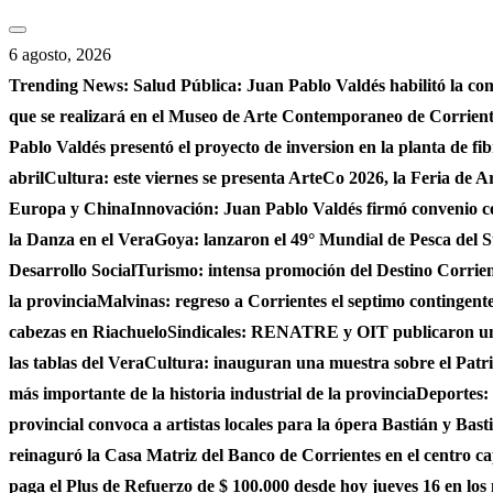
Saltar
al
6 agosto, 2026
contenido
Trending News:
Salud Pública: Juan Pablo Valdés habilitó la co
que se realizará en el Museo de Arte Contemporaneo de Corrie
Pablo Valdés presentó el proyecto de inversion en la planta de fi
abril
Cultura: este viernes se presenta ArteCo 2026, la Feria de
Europa y China
Innovación: Juan Pablo Valdés firmó convenio c
la Danza en el Vera
Goya: lanzaron el 49° Mundial de Pesca del S
Desarrollo Social
Turismo: intensa promoción del Destino Corrient
la provincia
Malvinas: regreso a Corrientes el septimo contingente 
cabezas en Riachuelo
Sindicales: RENATRE y OIT publicaron un e
las tablas del Vera
Cultura: inauguran una muestra sobre el Patri
más importante de la historia industrial de la provincia
Deportes: 
provincial convoca a artistas locales para la ópera Bastián y Bast
reinaguró la Casa Matriz del Banco de Corrientes en el centro ca
paga el Plus de Refuerzo de $ 100.000 desde hoy jueves 16 en los