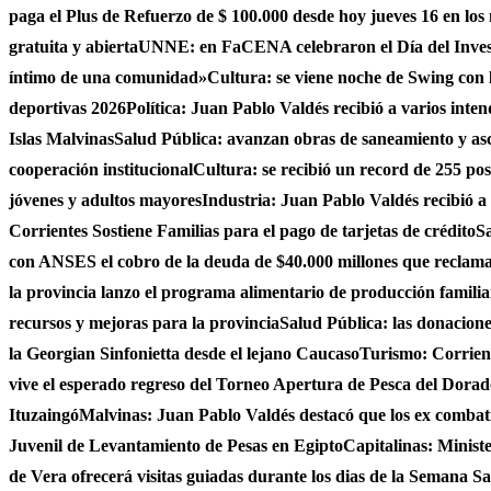
paga el Plus de Refuerzo de $ 100.000 desde hoy jueves 16 en los
gratuita y abierta
UNNE: en FaCENA celebraron el Día del Investi
íntimo de una comunidad»
Cultura: se viene noche de Swing con l
deportivas 2026
Política: Juan Pablo Valdés recibió a varios inten
Islas Malvinas
Salud Pública: avanzan obras de saneamiento y asce
cooperación institucional
Cultura: se recibió un record de 255 po
jóvenes y adultos mayores
Industria: Juan Pablo Valdés recibió a
Corrientes Sostiene Familias para el pago de tarjetas de crédito
Sa
con ANSES el cobro de la deuda de $40.000 millones que reclama
la provincia lanzo el programa alimentario de producción famili
recursos y mejoras para la provincia
Salud Pública: las donacio
la Georgian Sinfonietta desde el lejano Caucaso
Turismo: Corrient
vive el esperado regreso del Torneo Apertura de Pesca del Dora
Ituzaingó
Malvinas: Juan Pablo Valdés destacó que los ex combati
Juvenil de Levantamiento de Pesas en Egipto
Capitalinas: Minist
de Vera ofrecerá visitas guiadas durante los dias de la Semana San