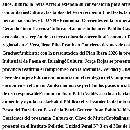
años
Cultura: la Feria ArteCo extendió su convocatoria para artista
comunitarios
Cultura: las tablas del Vera reciben a The Beats, la
tierras nacionales y la UNNE
Economía: Corrientes en la primer
Gerardo Omar Larroza
Cultura: el actor e influencer Pablito Ca
acuicola en la región de la tierra colorada correntina
Economia: De
regional en el Vera, llega Piko Frank en Concierto despues de c
Grachot
Ambiente: con la presentacion del Plan Iberá 2026 la prov
Industrial de Faena en Ituzaingó
Cultura: Jorge Rojas se presenta
provincia reafirmó el compromiso con la Memoria, Verdad y Jus
clave de mujer»
Educación: anunciaron el reintegro del Complem
encuentro en el Julían Zini
Economia: se perfilan los pasos inicial
de uso responsable
Economía: Juan Pablo Valdés asistió a charla 
aumento y ayuda escolar
Salud Pública: el relevamiento del minist
Pesca del Dorado en Paso de la Patria
Genero: Juan Pablo Valdés 
Corrientes del programa Cultura en Clave de Mujer
Capitalinas:
presentó en el Instituto Pelletier Unidad Penal N° 3 en el Mes de