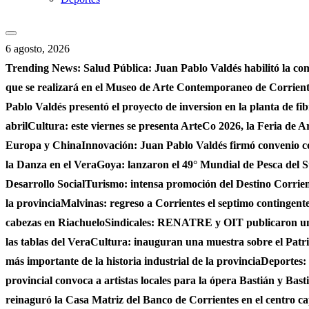
6 agosto, 2026
Trending News:
Salud Pública: Juan Pablo Valdés habilitó la co
que se realizará en el Museo de Arte Contemporaneo de Corrie
Pablo Valdés presentó el proyecto de inversion en la planta de fi
abril
Cultura: este viernes se presenta ArteCo 2026, la Feria de
Europa y China
Innovación: Juan Pablo Valdés firmó convenio c
la Danza en el Vera
Goya: lanzaron el 49° Mundial de Pesca del S
Desarrollo Social
Turismo: intensa promoción del Destino Corrient
la provincia
Malvinas: regreso a Corrientes el septimo contingente 
cabezas en Riachuelo
Sindicales: RENATRE y OIT publicaron un e
las tablas del Vera
Cultura: inauguran una muestra sobre el Patri
más importante de la historia industrial de la provincia
Deportes: 
provincial convoca a artistas locales para la ópera Bastián y Bast
reinaguró la Casa Matriz del Banco de Corrientes en el centro ca