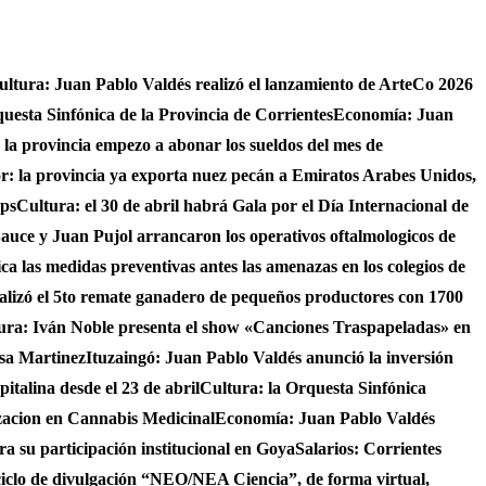
ultura: Juan Pablo Valdés realizó el lanzamiento de ArteCo 2026
questa Sinfónica de la Provincia de Corrientes
Economía: Juan
4 la provincia empezo a abonar los sueldos del mes de
r: la provincia ya exporta nuez pecán a Emiratos Arabes Unidos,
ups
Cultura: el 30 de abril habrá Gala por el Día Internacional de
auce y Juan Pujol arrancaron los operativos oftalmologicos de
fica las medidas preventivas antes las amenazas en los colegios de
ealizó el 5to remate ganadero de pequeños productores con 1700
ura: Iván Noble presenta el show «Canciones Traspapeladas» en
asa Martinez
Ituzaingó: Juan Pablo Valdés anunció la inversión
italina desde el 23 de abril
Cultura: la Orquesta Sinfónica
izacion en Cannabis Medicinal
Economía: Juan Pablo Valdés
ra su participación institucional en Goya
Salarios: Corrientes
ciclo de divulgación “NEO/NEA Ciencia”, de forma virtual,