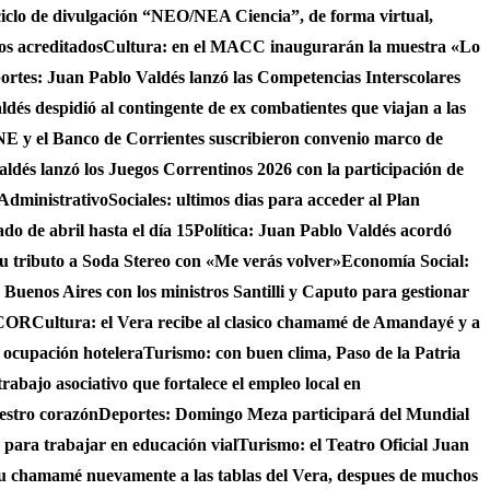
ciclo de divulgación “NEO/NEA Ciencia”, de forma virtual,
os acreditados
Cultura: en el MACC inaugurarán la muestra «Lo
ortes: Juan Pablo Valdés lanzó las Competencias Interscolares
ldés despidió al contingente de ex combatientes que viajan a las
 y el Banco de Corrientes suscribieron convenio marco de
ldés lanzó los Juegos Correntinos 2026 con la participación de
 Administrativo
Sociales: ultimos dias para acceder al Plan
do de abril hasta el día 15
Política: Juan Pablo Valdés acordó
su tributo a Soda Stereo con «Me verás volver»
Economía Social:
 Buenos Aires con los ministros Santilli y Caputo para gestionar
AICOR
Cultura: el Vera recibe al clasico chamamé de Amandayé y a
 ocupación hotelera
Turismo: con buen clima, Paso de la Patria
abajo asociativo que fortalece el empleo local en
uestro corazón
Deportes: Domingo Meza participará del Mundial
 para trabajar en educación vial
Turismo: el Teatro Oficial Juan
su chamamé nuevamente a las tablas del Vera, despues de muchos