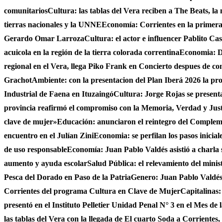
comunitarios
Cultura: las tablas del Vera reciben a The Beats, la
tierras nacionales y la UNNE
Economía: Corrientes en la primer
Gerardo Omar Larroza
Cultura: el actor e influencer Pablito Ca
acuicola en la región de la tierra colorada correntina
Economia: De
regional en el Vera, llega Piko Frank en Concierto despues de c
Grachot
Ambiente: con la presentacion del Plan Iberá 2026 la prov
Industrial de Faena en Ituzaingó
Cultura: Jorge Rojas se presenta
provincia reafirmó el compromiso con la Memoria, Verdad y Jus
clave de mujer»
Educación: anunciaron el reintegro del Complem
encuentro en el Julían Zini
Economia: se perfilan los pasos inicial
de uso responsable
Economía: Juan Pablo Valdés asistió a charla 
aumento y ayuda escolar
Salud Pública: el relevamiento del minist
Pesca del Dorado en Paso de la Patria
Genero: Juan Pablo Valdés 
Corrientes del programa Cultura en Clave de Mujer
Capitalinas:
presentó en el Instituto Pelletier Unidad Penal N° 3 en el Mes de
las tablas del Vera con la llegada de El cuarto Soda a Corrientes