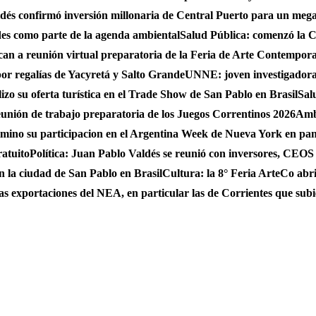
és confirmó inversión millonaria de Central Puerto para un mega
des como parte de la agenda ambiental
Salud Pública: comenzó la C
can a reunión virtual preparatoria de la Feria de Arte Contempo
por regalías de Yacyretá y Salto Grande
UNNE: joven investigadora
zo su oferta turística en el Trade Show de San Pablo en Brasil
Sal
eunión de trabajo preparatoria de los Juegos Correntinos 2026
Ambi
ulmino su participacion en el Argentina Week de Nueva York en pa
ratuito
Política: Juan Pablo Valdés se reunió con inversores, CEO
n la ciudad de San Pablo en Brasil
Cultura: la 8° Feria ArteCo abri
as exportaciones del NEA, en particular las de Corrientes que su