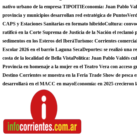
nativo urbano de la empresa TIPOITI
Economía: Juan Pablo Vald
provincia y municipios desarrollan red estratégica de PuntosVer
CAPS y Estaciones Sanitarias en formato hibrido
Cultura: convo
ratificó en la Corte Suprema de Justicia de la Nación el reclamó 
sedimentos en los Esteros del Iberá
Turismo: Corrientes comerciali
Escolar 2026 en el barrio Laguna Seca
Deportes: se realizó una r
costa de la localidad de Bella Vista
Política: Juan Pablo Valdés c
Provincia en homenaje a la mujer en el Teatro Vera con acceso g
Destino Corrientes se muestra en la Feria Trade Show de pesca e
desarrollará en el MACC en mayo
Economía: en 2025 crecieron l