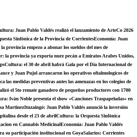
ultura: Juan Pablo Valdés realizó el lanzamiento de ArteCo 2026
questa Sinfónica de la Provincia de Corrientes
Economía: Juan
4 la provincia empezo a abonar los sueldos del mes de
r: la provincia ya exporta nuez pecán a Emiratos Arabes Unidos,
ups
Cultura: el 30 de abril habrá Gala por el Día Internacional de
auce y Juan Pujol arrancaron los operativos oftalmologicos de
fica las medidas preventivas antes las amenazas en los colegios de
ealizó el 5to remate ganadero de pequeños productores con 1700
ura: Iván Noble presenta el show «Canciones Traspapeladas» en
asa Martinez
Ituzaingó: Juan Pablo Valdés anunció la inversión
italina desde el 23 de abril
Cultura: la Orquesta Sinfónica
izacion en Cannabis Medicinal
Economía: Juan Pablo Valdés
ra su participación institucional en Goya
Salarios: Corrientes