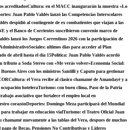
os acreditados
Cultura: en el MACC inaugurarán la muestra «Lo
ortes: Juan Pablo Valdés lanzó las Competencias Interscolares
ldés despidió al contingente de ex combatientes que viajan a las
 y el Banco de Corrientes suscribieron convenio marco de
ldés lanzó los Juegos Correntinos 2026 con la participación de
 Administrativo
Sociales: ultimos dias para acceder al Plan
do de abril hasta el día 15
Política: Juan Pablo Valdés acordó
su tributo a Soda Stereo con «Me verás volver»
Economía Social:
 Buenos Aires con los ministros Santilli y Caputo para gestionar
AICOR
Cultura: el Vera recibe al clasico chamamé de Amandayé y a
 ocupación hotelera
Turismo: con buen clima, Paso de la Patria
abajo asociativo que fortalece el empleo local en
uestro corazón
Deportes: Domingo Meza participará del Mundial
 para trabajar en educación vial
Turismo: el Teatro Oficial Juan
su chamamé nuevamente a las tablas del Vera, despues de muchos
 el pago de Becas, Pensiones No Contributivas y Lideres