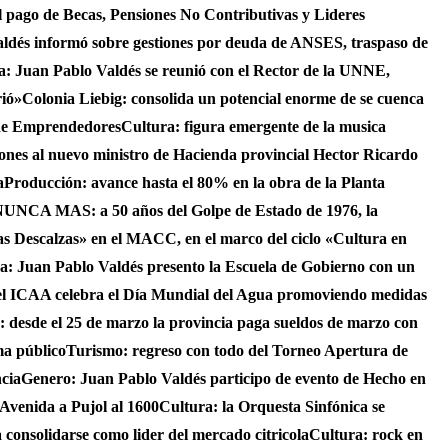
 el pago de Becas, Pensiones No Contributivas y Lideres
aldés informó sobre gestiones por deuda de ANSES, traspaso de
ca: Juan Pablo Valdés se reunió con el Rector de la UNNE,
rió»
Colonia Liebig: consolida un potencial enorme de se cuenca
 de Emprendedores
Cultura: figura emergente de la musica
iones al nuevo ministro de Hacienda provincial Hector Ricardo
a
Producción: avance hasta el 80% en la obra de la Planta
UNCA MAS: a 50 años del Golpe de Estado de 1976, la
as Descalzas» en el MACC, en el marco del ciclo «Cultura en
ca: Juan Pablo Valdés presento la Escuela de Gobierno con un
el ICAA celebra el Día Mundial del Agua promoviendo medidas
s: desde el 25 de marzo la provincia paga sueldos de marzo con
ma público
Turismo: regreso con todo del Torneo Apertura de
ncia
Genero: Juan Pablo Valdés participo de evento de Hecho en
 Avenida a Pujol al 1600
Cultura: la Orquesta Sinfónica se
consolidarse como lider del mercado citricola
Cultura: rock en