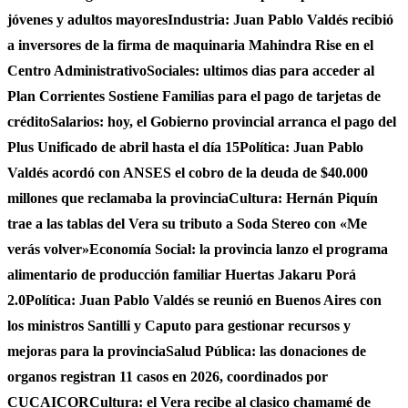
jóvenes y adultos mayores
Industria: Juan Pablo Valdés recibió
a inversores de la firma de maquinaria Mahindra Rise en el
Centro Administrativo
Sociales: ultimos dias para acceder al
Plan Corrientes Sostiene Familias para el pago de tarjetas de
crédito
Salarios: hoy, el Gobierno provincial arranca el pago del
Plus Unificado de abril hasta el día 15
Política: Juan Pablo
Valdés acordó con ANSES el cobro de la deuda de $40.000
millones que reclamaba la provincia
Cultura: Hernán Piquín
trae a las tablas del Vera su tributo a Soda Stereo con «Me
verás volver»
Economía Social: la provincia lanzo el programa
alimentario de producción familiar Huertas Jakaru Porá
2.0
Política: Juan Pablo Valdés se reunió en Buenos Aires con
los ministros Santilli y Caputo para gestionar recursos y
mejoras para la provincia
Salud Pública: las donaciones de
organos registran 11 casos en 2026, coordinados por
CUCAICOR
Cultura: el Vera recibe al clasico chamamé de