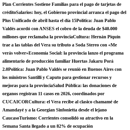
Plan Corrientes Sostiene Familias para el pago de tarjetas de
crédito
Salarios: hoy, el Gobierno provincial arranca el pago del
Plus Unificado de abril hasta el día 15
Política: Juan Pablo
Valdés acordó con ANSES el cobro de la deuda de $40.000
millones que reclamaba la provincia
Cultura: Hernán Piquín
trae a las tablas del Vera su tributo a Soda Stereo con «Me
verás volver»
Economía Social: la provincia lanzo el programa
alimentario de producción familiar Huertas Jakaru Porá
2.0
Política: Juan Pablo Valdés se reunió en Buenos Aires con
los ministros Santilli y Caputo para gestionar recursos y
mejoras para la provincia
Salud Pública: las donaciones de
organos registran 11 casos en 2026, coordinados por
CUCAICOR
Cultura: el Vera recibe al clasico chamamé de
Amandayé y a la Georgian Sinfonietta desde el lejano
Caucaso
Turismo: Corrientes consolidó su atractivo en la
Semana Santa llegado a un 82% de ocupación