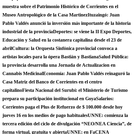
muestra sobre el Patrimonio Histórico de Corrientes en el
Museo Antropológico de la Casa Martinez
Ituzaingó: Juan
Pablo Valdés anunció la inversión más importante de la historia
industrial de la provincia
Deportes: se viene la II Expo Deportes,
Educación y Salud en la costanera capitalina desde el 23 de
abril
Cultura: la Orquesta Sinfónica provincial convoca a
artistas locales para la ópera Bastián y Bastiana
Salud Pública:
la provincia desarrolla una Jornada de Actualizacion en
Cannabis Medicinal
Economía: Juan Pablo Valdés reinaguró la
Casa Matriz del Banco de Corrientes en el centro
capitalino
Fiesta Nacional del Surubí: el Ministerio de Turismo
prepara su participación institucional en Goya
Salarios:
Corrientes paga el Plus de Refuerzo de $ 100.000 desde hoy
jueves 16 en los medios de pago habituales
UNNE: comienza la
tercera edición del ciclo de divulgación “NEO/NEA Ciencia”, de
forma virtual, gratuita y abierta
UNNE: en FaCENA