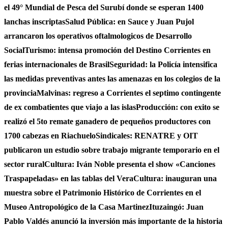
el 49° Mundial de Pesca del Surubí donde se esperan 1400
lanchas inscriptas
Salud Pública: en Sauce y Juan Pujol
arrancaron los operativos oftalmologicos de Desarrollo
Social
Turismo: intensa promoción del Destino Corrientes en
ferias internacionales de Brasil
Seguridad: la Policía intensifica
las medidas preventivas antes las amenazas en los colegios de la
provincia
Malvinas: regreso a Corrientes el septimo contingente
de ex combatientes que viajo a las islas
Producción: con exito se
realizó el 5to remate ganadero de pequeños productores con
1700 cabezas en Riachuelo
Sindicales: RENATRE y OIT
publicaron un estudio sobre trabajo migrante temporario en el
sector rural
Cultura: Iván Noble presenta el show «Canciones
Traspapeladas» en las tablas del Vera
Cultura: inauguran una
muestra sobre el Patrimonio Histórico de Corrientes en el
Museo Antropológico de la Casa Martinez
Ituzaingó: Juan
Pablo Valdés anunció la inversión más importante de la historia