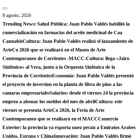
Saltar
al
8 agosto, 2026
contenido
Trending News:
Salud Pública: Juan Pablo Valdés habilitó la
comercialización en farmacias del aceite medicinal de Caa
Cannabis
Cultura: Juan Pablo Valdés realizó el lanzamiento de
ArteCo 2026 que se realizará en el Museo de Arte
Contemporaneo de Corrientes -MACC-
Cultura: llega «Jairo
Sinfónico» al Vera, junto a la Orquesta Sinfónica de la
Provincia de Corrientes
Economía: Juan Pablo Valdés presentó
el proyecto de inversion en la planta de fibra de pino a las
camaras empresariales
Salarios: desde el viernes 24 la provincia
empezo a abonar los sueldos del mes de abril
Cultura: este
viernes se presenta ArteCo 2026, la Feria de Arte
Contemporaneo que se realizará en el MACC
Comercio
Exterior: la provincia ya exporta nuez pecán a Emiratos Arabes
Unidos, Europa y China
Innovación: Juan Pablo Valdés firmó