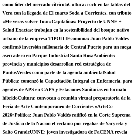
como lider del mercado citricola
Cultura: rock en las tablas del
Vera con la llegada de El cuarto Soda a Corrientes, con tributo
«Me verás volver Tour»
Capitalinas: Proyecto de UNNE +
Salud Exactas: trabajan en la sostenibilidad del bosque nativo
urbano de la empresa TIPOITI
Economía: Juan Pablo Valdés
confirmó inversión millonaria de Central Puerto para un mega
aserradero en Parque Industrial Santa Rosa
Ambiente:
provincia y municipios desarrollan red estratégica de
PuntosVerdes como parte de la agenda ambiental
Salud
Pública: comenzó la Capacitación Integral en Enfermería, para
agentes de APS en CAPS y Estaciones Sanitarias en formato
hibrido
Cultura: convocan a reunión virtual preparatoria de la
Feria de Arte Contemporaneo de Corrientes «ArteCo
2026»
Política: Juan Pablo Valdés ratificó en la Corte Suprema
de Justicia de la Nación el reclamó por regalías de Yacyretá y
Salto Grande
UNNE: joven investigadora de FaCENA revela