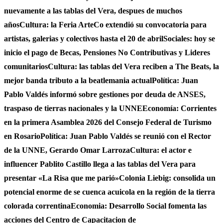
nuevamente a las tablas del Vera, despues de muchos
años
Cultura: la Feria ArteCo extendió su convocatoria para
artistas, galerias y colectivos hasta el 20 de abril
Sociales: hoy se
inicio el pago de Becas, Pensiones No Contributivas y Lideres
comunitarios
Cultura: las tablas del Vera reciben a The Beats, la
mejor banda tributo a la beatlemania actual
Política: Juan
Pablo Valdés informó sobre gestiones por deuda de ANSES,
traspaso de tierras nacionales y la UNNE
Economía: Corrientes
en la primera Asamblea 2026 del Consejo Federal de Turismo
en Rosario
Política: Juan Pablo Valdés se reunió con el Rector
de la UNNE, Gerardo Omar Larroza
Cultura: el actor e
influencer Pablito Castillo llega a las tablas del Vera para
presentar «La Risa que me parió»
Colonia Liebig: consolida un
potencial enorme de se cuenca acuicola en la región de la tierra
colorada correntina
Economia: Desarrollo Social fomenta las
acciones del Centro de Capacitacion de