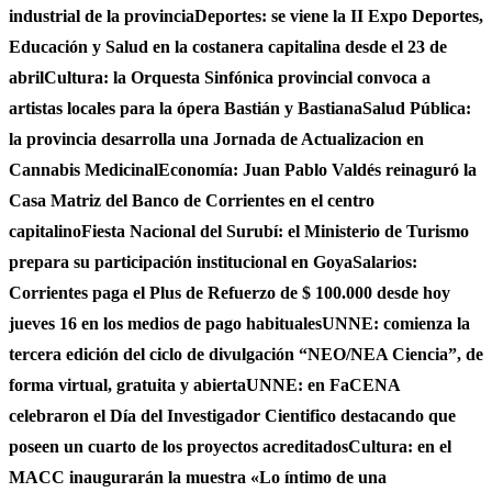
industrial de la provincia
Deportes: se viene la II Expo Deportes,
Educación y Salud en la costanera capitalina desde el 23 de
abril
Cultura: la Orquesta Sinfónica provincial convoca a
artistas locales para la ópera Bastián y Bastiana
Salud Pública:
la provincia desarrolla una Jornada de Actualizacion en
Cannabis Medicinal
Economía: Juan Pablo Valdés reinaguró la
Casa Matriz del Banco de Corrientes en el centro
capitalino
Fiesta Nacional del Surubí: el Ministerio de Turismo
prepara su participación institucional en Goya
Salarios:
Corrientes paga el Plus de Refuerzo de $ 100.000 desde hoy
jueves 16 en los medios de pago habituales
UNNE: comienza la
tercera edición del ciclo de divulgación “NEO/NEA Ciencia”, de
forma virtual, gratuita y abierta
UNNE: en FaCENA
celebraron el Día del Investigador Cientifico destacando que
poseen un cuarto de los proyectos acreditados
Cultura: en el
MACC inaugurarán la muestra «Lo íntimo de una