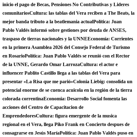
inicio el pago de Becas, Pensiones No Contributivas y Lideres
comunitarios
Cultura: las tablas del Vera reciben a The Beats, la
mejor banda tributo a la beatlemania actual
Política: Juan
Pablo Valdés informó sobre gestiones por deuda de ANSES,
traspaso de tierras nacionales y la UNNE
Economía: Corrientes
en la primera Asamblea 2026 del Consejo Federal de Turismo
en Rosario
Política: Juan Pablo Valdés se reunió con el Rector
de la UNNE, Gerardo Omar Larroza
Cultura: el actor e
influencer Pablito Castillo llega a las tablas del Vera para
presentar «La Risa que me parió»
Colonia Liebig: consolida un
potencial enorme de se cuenca acuicola en la región de la tierra
colorada correntina
Economia: Desarrollo Social fomenta las
acciones del Centro de Capacitacion de
Emprendedores
Cultura: figura emergente de la musica
regional en el Vera, llega Piko Frank en Concierto despues de
consagrarse en Jesús María
Política: Juan Pablo Valdés puso en