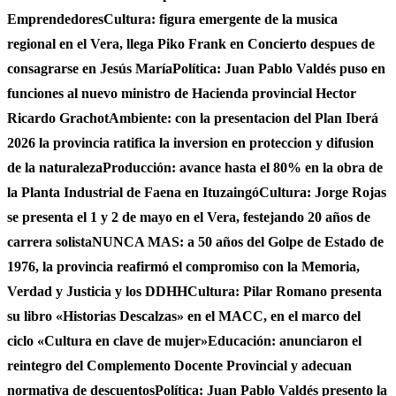
Emprendedores
Cultura: figura emergente de la musica
regional en el Vera, llega Piko Frank en Concierto despues de
consagrarse en Jesús María
Política: Juan Pablo Valdés puso en
funciones al nuevo ministro de Hacienda provincial Hector
Ricardo Grachot
Ambiente: con la presentacion del Plan Iberá
2026 la provincia ratifica la inversion en proteccion y difusion
de la naturaleza
Producción: avance hasta el 80% en la obra de
la Planta Industrial de Faena en Ituzaingó
Cultura: Jorge Rojas
se presenta el 1 y 2 de mayo en el Vera, festejando 20 años de
carrera solista
NUNCA MAS: a 50 años del Golpe de Estado de
1976, la provincia reafirmó el compromiso con la Memoria,
Verdad y Justicia y los DDHH
Cultura: Pilar Romano presenta
su libro «Historias Descalzas» en el MACC, en el marco del
ciclo «Cultura en clave de mujer»
Educación: anunciaron el
reintegro del Complemento Docente Provincial y adecuan
normativa de descuentos
Política: Juan Pablo Valdés presento la