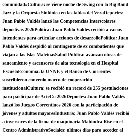
comunidad»
Cultura: se viene noche de Swing con la Big Band
Jazz y la Orquesta Sinfónica en las tablas del Vera
Deportes:
Juan Pablo Valdés lanzó las Competencias Interscolares
deportivas 2026
Política: Juan Pablo Valdés recibió a varios
intendentes para articular acciones de desarrollo
Política: Juan
Pablo Valdés despidió al contingente de ex combatientes que
viajan a las Islas Malvinas
Salud Pública: avanzan obras de
saneamiento y ascensores de alta tecnologia en el Hospital
Escuela
Economía: la UNNE y el Banco de Corrientes
suscribieron convenio marco de cooperación
institucional
Cultura: se recibió un record de 255 postulaciones
para participar de ArteCo 2026
Deportes: Juan Pablo Valdés
lanzó los Juegos Correntinos 2026 con la participación de
jóvenes y adultos mayores
Industria: Juan Pablo Valdés recibió
a inversores de la firma de maquinaria Mahindra Rise en el
Centro Administrativo
Sociales: ultimos dias para acceder al