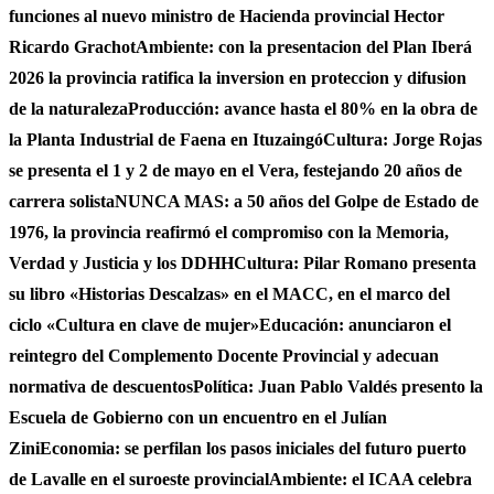
funciones al nuevo ministro de Hacienda provincial Hector
Ricardo Grachot
Ambiente: con la presentacion del Plan Iberá
2026 la provincia ratifica la inversion en proteccion y difusion
de la naturaleza
Producción: avance hasta el 80% en la obra de
la Planta Industrial de Faena en Ituzaingó
Cultura: Jorge Rojas
se presenta el 1 y 2 de mayo en el Vera, festejando 20 años de
carrera solista
NUNCA MAS: a 50 años del Golpe de Estado de
1976, la provincia reafirmó el compromiso con la Memoria,
Verdad y Justicia y los DDHH
Cultura: Pilar Romano presenta
su libro «Historias Descalzas» en el MACC, en el marco del
ciclo «Cultura en clave de mujer»
Educación: anunciaron el
reintegro del Complemento Docente Provincial y adecuan
normativa de descuentos
Política: Juan Pablo Valdés presento la
Escuela de Gobierno con un encuentro en el Julían
Zini
Economia: se perfilan los pasos iniciales del futuro puerto
de Lavalle en el suroeste provincial
Ambiente: el ICAA celebra