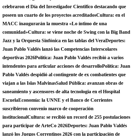
celebraron el Día del Investigador Cientifico destacando que
poseen un cuarto de los proyectos acreditados
Cultura: en el
MACC inaugurarán la muestra «Lo íntimo de una
comunidad»
Cultura: se viene noche de Swing con la Big Band
Jazz y la Orquesta Sinfónica en las tablas del Vera
Deportes:
Juan Pablo Valdés lanzó las Competencias Interscolares
deportivas 2026
Política: Juan Pablo Valdés recibió a varios
intendentes para articular acciones de desarrollo
Política: Juan
Pablo Valdés despidió al contingente de ex combatientes que
viajan a las Islas Malvinas
Salud Pública: avanzan obras de
saneamiento y ascensores de alta tecnologia en el Hospital
Escuela
Economía: la UNNE y el Banco de Corrientes
suscribieron convenio marco de cooperación
institucional
Cultura: se recibió un record de 255 postulaciones
para participar de ArteCo 2026
Deportes: Juan Pablo Valdés
lanzó los Juegos Correntinos 2026 con la participación de