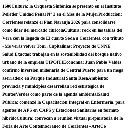
1600
Cultura: la Orquesta Sinfónica se presentó en el Instituto
Pelletier Unidad Penal N° 3 en el Mes de la Mujer
Producción:
Corrientes relanzó el Plan Naranja 2026 para consolidarse
como lider del mercado citricola
Cultura: rock en las tablas del
Vera con la llegada de El cuarto Soda a Corrientes, con tributo
«Me verás volver Tour»
Capitalinas: Proyecto de UNNE +
Salud Exactas: trabajan en la sostenibilidad del bosque nativo
urbano de la empresa TIPOITI
Economía: Juan Pablo Valdés
confirmó inversión millonaria de Central Puerto para un mega
aserradero en Parque Industrial Santa Rosa
Ambiente:
provincia y municipios desarrollan red estratégica de
PuntosVerdes como parte de la agenda ambiental
Salud
Pública: comenzó la Capacitación Integral en Enfermería, para
agentes de APS en CAPS y Estaciones Sanitarias en formato
hibrido
Cultura: convocan a reunión virtual preparatoria de la
Feria de Arte Contemporaneo de Corrientes «ArteCo