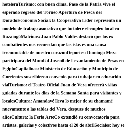
hotelera
Turismo: con buen clima, Paso de la Patria vive el
esperado regreso del Torneo Apertura de Pesca del
Dorado
Economía Social: la Cooperativa Líder representa un
modelo de trabajo asociativo que fortalece el empleo local en
Ituzaingó
Malvinas: Juan Pablo Valdés destacó que los ex
combatientes nos recuerdan que las islas es una causa
irrenunciable de nuestro corazón
Deportes: Domingo Meza
participará del Mundial Juvenil de Levantamiento de Pesas en
Egipto
Capitalinas: Ministerio de Educación y Municipio de
Corrientes suscribieron convenio para trabajar en educación
vial
Turismo: el Teatro Oficial Juan de Vera ofrecerá visitas
guiadas durante los dias de la Semana Santa para visitantes y
locales
Cultura: Amandayé lleva lo mejor de su chamamé
nuevamente a las tablas del Vera, despues de muchos
años
Cultura: la Feria ArteCo extendió su convocatoria para
artistas, galerias y colectivos hasta el 20 de abril
Sociales: hoy se