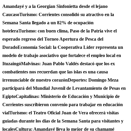
Amandayé y a la Georgian Sinfonietta desde el lejano
Caucaso
Turismo: Corrientes consolidó su atractivo en la
Semana Santa llegado a un 82% de ocupación
hotelera
Turismo: con buen clima, Paso de la Patria vive el
esperado regreso del Torneo Apertura de Pesca del
Dorado
Economía Social: la Cooperativa Líder representa un
modelo de trabajo asociativo que fortalece el empleo local en
Ituzaingó
Malvinas: Juan Pablo Valdés destacó que los ex
combatientes nos recuerdan que las islas es una causa
irrenunciable de nuestro corazón
Deportes: Domingo Meza
participará del Mundial Juvenil de Levantamiento de Pesas en
Egipto
Capitalinas: Ministerio de Educación y Municipio de
Corrientes suscribieron convenio para trabajar en educación
vial
Turismo: el Teatro Oficial Juan de Vera ofrecerá visitas
guiadas durante los dias de la Semana Santa para visitantes y
locales
Cultura: Amandayé lleva lo mejor de su chamamé