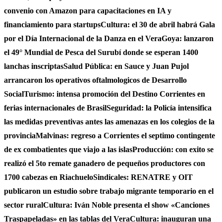
convenio con Amazon para capacitaciones en IA y
financiamiento para startups
Cultura: el 30 de abril habrá Gala
por el Día Internacional de la Danza en el Vera
Goya: lanzaron
el 49° Mundial de Pesca del Surubí donde se esperan 1400
lanchas inscriptas
Salud Pública: en Sauce y Juan Pujol
arrancaron los operativos oftalmologicos de Desarrollo
Social
Turismo: intensa promoción del Destino Corrientes en
ferias internacionales de Brasil
Seguridad: la Policía intensifica
las medidas preventivas antes las amenazas en los colegios de la
provincia
Malvinas: regreso a Corrientes el septimo contingente
de ex combatientes que viajo a las islas
Producción: con exito se
realizó el 5to remate ganadero de pequeños productores con
1700 cabezas en Riachuelo
Sindicales: RENATRE y OIT
publicaron un estudio sobre trabajo migrante temporario en el
sector rural
Cultura: Iván Noble presenta el show «Canciones
Traspapeladas» en las tablas del Vera
Cultura: inauguran una