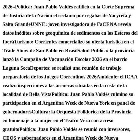
2026»
Política: Juan Pablo Valdés ratificó en la Corte Suprema
de Justicia de la Nación el reclamó por regalías de Yacyretá y
Salto Grande
UNNE: joven investigadora de FaCENA revela
datos inéditos sobre geoquímica de sedimentos en los Esteros del
Iberá
Turismo: Corrientes comercializo su oferta turística en el
Trade Show de San Pablo en Brasil
Salud Pública: la provincia
lanzó la Campaña de Vacunación Escolar 2026 en el barrio
Laguna Seca
Deportes: se realizó una reunión de trabajo
preparatoria de los Juegos Correntinos 2026
Ambiente: el ICAA
realizo inspecciones a las areneras situadas en la costa de la
localidad de Bella Vista
Política: Juan Pablo Valdés culmino su
participacion en el Argentina Week de Nueva York en panel de
gobernadores
Cultura: la Orquesta Folklorica de la Provincia
en homenaje a la mujer en el Teatro Vera con acceso
gratuito
Política: Juan Pablo Valdés se reunió con inversores,
CEOS y gobernadores en el Argentina Week de Nueva