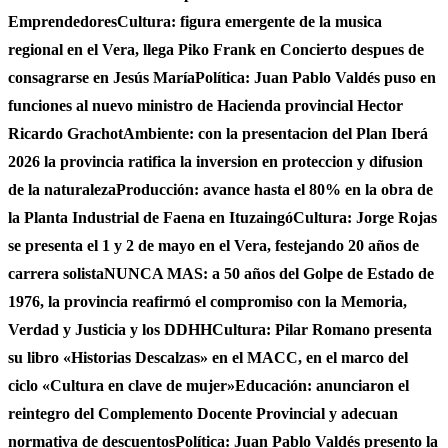
Emprendedores
Cultura: figura emergente de la musica
regional en el Vera, llega Piko Frank en Concierto despues de
consagrarse en Jesús María
Política: Juan Pablo Valdés puso en
funciones al nuevo ministro de Hacienda provincial Hector
Ricardo Grachot
Ambiente: con la presentacion del Plan Iberá
2026 la provincia ratifica la inversion en proteccion y difusion
de la naturaleza
Producción: avance hasta el 80% en la obra de
la Planta Industrial de Faena en Ituzaingó
Cultura: Jorge Rojas
se presenta el 1 y 2 de mayo en el Vera, festejando 20 años de
carrera solista
NUNCA MAS: a 50 años del Golpe de Estado de
1976, la provincia reafirmó el compromiso con la Memoria,
Verdad y Justicia y los DDHH
Cultura: Pilar Romano presenta
su libro «Historias Descalzas» en el MACC, en el marco del
ciclo «Cultura en clave de mujer»
Educación: anunciaron el
reintegro del Complemento Docente Provincial y adecuan
normativa de descuentos
Política: Juan Pablo Valdés presento la