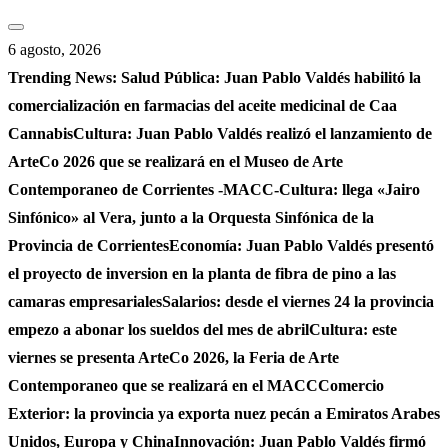
Saltar
al
6 agosto, 2026
contenido
Trending News:
Salud Pública: Juan Pablo Valdés habilitó la
comercialización en farmacias del aceite medicinal de Caa
Cannabis
Cultura: Juan Pablo Valdés realizó el lanzamiento de
ArteCo 2026 que se realizará en el Museo de Arte
Contemporaneo de Corrientes -MACC-
Cultura: llega «Jairo
Sinfónico» al Vera, junto a la Orquesta Sinfónica de la
Provincia de Corrientes
Economía: Juan Pablo Valdés presentó
el proyecto de inversion en la planta de fibra de pino a las
camaras empresariales
Salarios: desde el viernes 24 la provincia
empezo a abonar los sueldos del mes de abril
Cultura: este
viernes se presenta ArteCo 2026, la Feria de Arte
Contemporaneo que se realizará en el MACC
Comercio
Exterior: la provincia ya exporta nuez pecán a Emiratos Arabes
Unidos, Europa y China
Innovación: Juan Pablo Valdés firmó