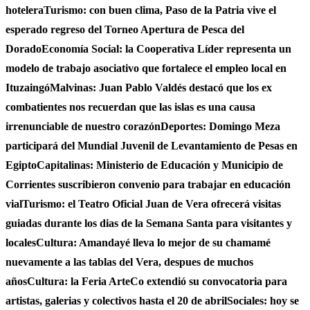
hotelera
Turismo: con buen clima, Paso de la Patria vive el
esperado regreso del Torneo Apertura de Pesca del
Dorado
Economía Social: la Cooperativa Líder representa un
modelo de trabajo asociativo que fortalece el empleo local en
Ituzaingó
Malvinas: Juan Pablo Valdés destacó que los ex
combatientes nos recuerdan que las islas es una causa
irrenunciable de nuestro corazón
Deportes: Domingo Meza
participará del Mundial Juvenil de Levantamiento de Pesas en
Egipto
Capitalinas: Ministerio de Educación y Municipio de
Corrientes suscribieron convenio para trabajar en educación
vial
Turismo: el Teatro Oficial Juan de Vera ofrecerá visitas
guiadas durante los dias de la Semana Santa para visitantes y
locales
Cultura: Amandayé lleva lo mejor de su chamamé
nuevamente a las tablas del Vera, despues de muchos
años
Cultura: la Feria ArteCo extendió su convocatoria para
artistas, galerias y colectivos hasta el 20 de abril
Sociales: hoy se