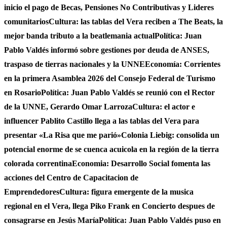
inicio el pago de Becas, Pensiones No Contributivas y Lideres
comunitarios
Cultura: las tablas del Vera reciben a The Beats, la
mejor banda tributo a la beatlemania actual
Política: Juan
Pablo Valdés informó sobre gestiones por deuda de ANSES,
traspaso de tierras nacionales y la UNNE
Economía: Corrientes
en la primera Asamblea 2026 del Consejo Federal de Turismo
en Rosario
Política: Juan Pablo Valdés se reunió con el Rector
de la UNNE, Gerardo Omar Larroza
Cultura: el actor e
influencer Pablito Castillo llega a las tablas del Vera para
presentar «La Risa que me parió»
Colonia Liebig: consolida un
potencial enorme de se cuenca acuicola en la región de la tierra
colorada correntina
Economia: Desarrollo Social fomenta las
acciones del Centro de Capacitacion de
Emprendedores
Cultura: figura emergente de la musica
regional en el Vera, llega Piko Frank en Concierto despues de
consagrarse en Jesús María
Política: Juan Pablo Valdés puso en