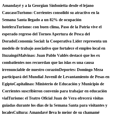
Amandayé y a la Georgian Sinfonietta desde el lejano
Caucaso
Turismo: Corrientes consolidó su atractivo en la
Semana Santa llegado a un 82% de ocupación
hotelera
Turismo: con buen clima, Paso de la Patria vive el
esperado regreso del Torneo Apertura de Pesca del
Dorado
Economía Social: la Cooperativa Líder representa un
modelo de trabajo asociativo que fortalece el empleo local en
Ituzaingó
Malvinas: Juan Pablo Valdés destacó que los ex
combatientes nos recuerdan que las islas es una causa
irrenunciable de nuestro corazón
Deportes: Domingo Meza
participará del Mundial Juvenil de Levantamiento de Pesas en
Egipto
Capitalinas: Ministerio de Educación y Municipio de
Corrientes suscribieron convenio para trabajar en educación
vial
Turismo: el Teatro Oficial Juan de Vera ofrecerá visitas
guiadas durante los dias de la Semana Santa para visitantes y
locales
Cultura: Amandayé lleva lo mejor de su chamamé