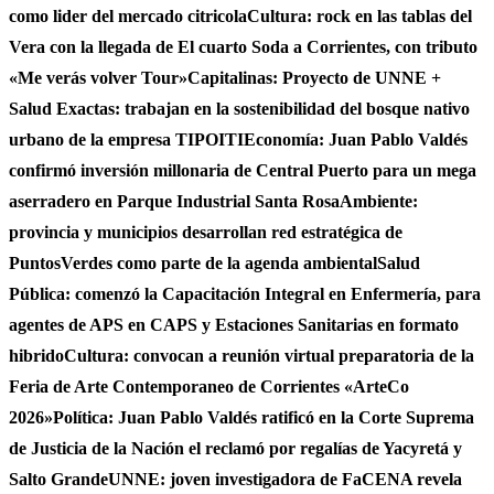
como lider del mercado citricola
Cultura: rock en las tablas del
Vera con la llegada de El cuarto Soda a Corrientes, con tributo
«Me verás volver Tour»
Capitalinas: Proyecto de UNNE +
Salud Exactas: trabajan en la sostenibilidad del bosque nativo
urbano de la empresa TIPOITI
Economía: Juan Pablo Valdés
confirmó inversión millonaria de Central Puerto para un mega
aserradero en Parque Industrial Santa Rosa
Ambiente:
provincia y municipios desarrollan red estratégica de
PuntosVerdes como parte de la agenda ambiental
Salud
Pública: comenzó la Capacitación Integral en Enfermería, para
agentes de APS en CAPS y Estaciones Sanitarias en formato
hibrido
Cultura: convocan a reunión virtual preparatoria de la
Feria de Arte Contemporaneo de Corrientes «ArteCo
2026»
Política: Juan Pablo Valdés ratificó en la Corte Suprema
de Justicia de la Nación el reclamó por regalías de Yacyretá y
Salto Grande
UNNE: joven investigadora de FaCENA revela