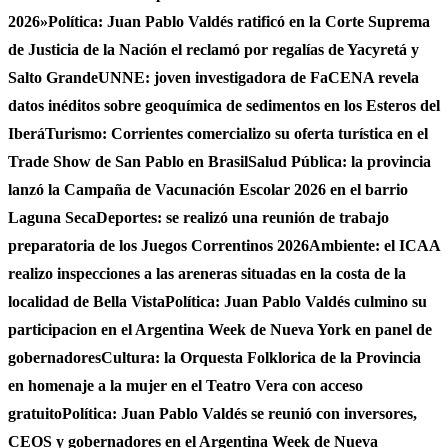
2026»
Política: Juan Pablo Valdés ratificó en la Corte Suprema
de Justicia de la Nación el reclamó por regalías de Yacyretá y
Salto Grande
UNNE: joven investigadora de FaCENA revela
datos inéditos sobre geoquímica de sedimentos en los Esteros del
Iberá
Turismo: Corrientes comercializo su oferta turística en el
Trade Show de San Pablo en Brasil
Salud Pública: la provincia
lanzó la Campaña de Vacunación Escolar 2026 en el barrio
Laguna Seca
Deportes: se realizó una reunión de trabajo
preparatoria de los Juegos Correntinos 2026
Ambiente: el ICAA
realizo inspecciones a las areneras situadas en la costa de la
localidad de Bella Vista
Política: Juan Pablo Valdés culmino su
participacion en el Argentina Week de Nueva York en panel de
gobernadores
Cultura: la Orquesta Folklorica de la Provincia
en homenaje a la mujer en el Teatro Vera con acceso
gratuito
Política: Juan Pablo Valdés se reunió con inversores,
CEOS y gobernadores en el Argentina Week de Nueva