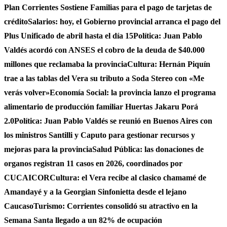
Plan Corrientes Sostiene Familias para el pago de tarjetas de
crédito
Salarios: hoy, el Gobierno provincial arranca el pago del
Plus Unificado de abril hasta el día 15
Política: Juan Pablo
Valdés acordó con ANSES el cobro de la deuda de $40.000
millones que reclamaba la provincia
Cultura: Hernán Piquín
trae a las tablas del Vera su tributo a Soda Stereo con «Me
verás volver»
Economía Social: la provincia lanzo el programa
alimentario de producción familiar Huertas Jakaru Porá
2.0
Política: Juan Pablo Valdés se reunió en Buenos Aires con
los ministros Santilli y Caputo para gestionar recursos y
mejoras para la provincia
Salud Pública: las donaciones de
organos registran 11 casos en 2026, coordinados por
CUCAICOR
Cultura: el Vera recibe al clasico chamamé de
Amandayé y a la Georgian Sinfonietta desde el lejano
Caucaso
Turismo: Corrientes consolidó su atractivo en la
Semana Santa llegado a un 82% de ocupación