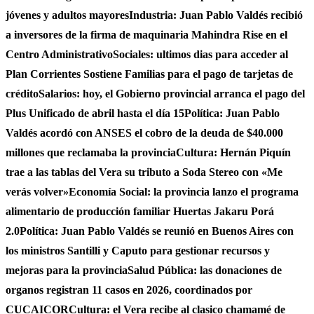
jóvenes y adultos mayores
Industria: Juan Pablo Valdés recibió
a inversores de la firma de maquinaria Mahindra Rise en el
Centro Administrativo
Sociales: ultimos dias para acceder al
Plan Corrientes Sostiene Familias para el pago de tarjetas de
crédito
Salarios: hoy, el Gobierno provincial arranca el pago del
Plus Unificado de abril hasta el día 15
Política: Juan Pablo
Valdés acordó con ANSES el cobro de la deuda de $40.000
millones que reclamaba la provincia
Cultura: Hernán Piquín
trae a las tablas del Vera su tributo a Soda Stereo con «Me
verás volver»
Economía Social: la provincia lanzo el programa
alimentario de producción familiar Huertas Jakaru Porá
2.0
Política: Juan Pablo Valdés se reunió en Buenos Aires con
los ministros Santilli y Caputo para gestionar recursos y
mejoras para la provincia
Salud Pública: las donaciones de
organos registran 11 casos en 2026, coordinados por
CUCAICOR
Cultura: el Vera recibe al clasico chamamé de