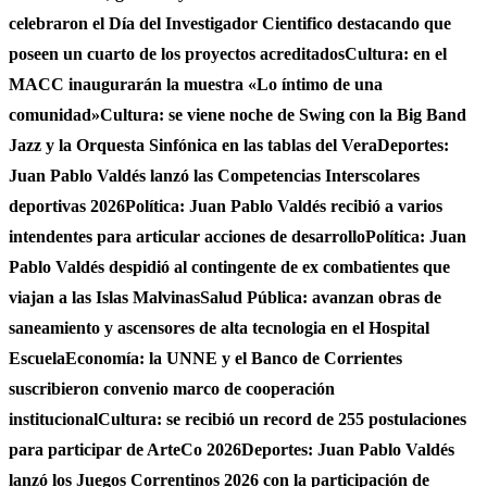
celebraron el Día del Investigador Cientifico destacando que
poseen un cuarto de los proyectos acreditados
Cultura: en el
MACC inaugurarán la muestra «Lo íntimo de una
comunidad»
Cultura: se viene noche de Swing con la Big Band
Jazz y la Orquesta Sinfónica en las tablas del Vera
Deportes:
Juan Pablo Valdés lanzó las Competencias Interscolares
deportivas 2026
Política: Juan Pablo Valdés recibió a varios
intendentes para articular acciones de desarrollo
Política: Juan
Pablo Valdés despidió al contingente de ex combatientes que
viajan a las Islas Malvinas
Salud Pública: avanzan obras de
saneamiento y ascensores de alta tecnologia en el Hospital
Escuela
Economía: la UNNE y el Banco de Corrientes
suscribieron convenio marco de cooperación
institucional
Cultura: se recibió un record de 255 postulaciones
para participar de ArteCo 2026
Deportes: Juan Pablo Valdés
lanzó los Juegos Correntinos 2026 con la participación de