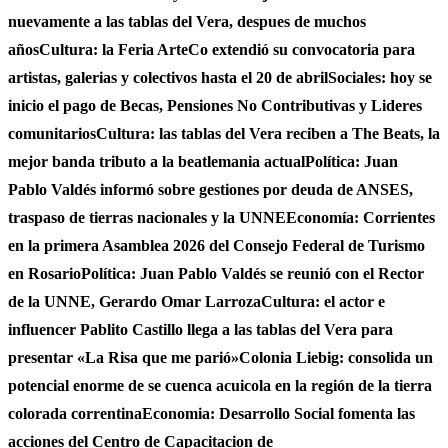
nuevamente a las tablas del Vera, despues de muchos
años
Cultura: la Feria ArteCo extendió su convocatoria para
artistas, galerias y colectivos hasta el 20 de abril
Sociales: hoy se
inicio el pago de Becas, Pensiones No Contributivas y Lideres
comunitarios
Cultura: las tablas del Vera reciben a The Beats, la
mejor banda tributo a la beatlemania actual
Política: Juan
Pablo Valdés informó sobre gestiones por deuda de ANSES,
traspaso de tierras nacionales y la UNNE
Economía: Corrientes
en la primera Asamblea 2026 del Consejo Federal de Turismo
en Rosario
Política: Juan Pablo Valdés se reunió con el Rector
de la UNNE, Gerardo Omar Larroza
Cultura: el actor e
influencer Pablito Castillo llega a las tablas del Vera para
presentar «La Risa que me parió»
Colonia Liebig: consolida un
potencial enorme de se cuenca acuicola en la región de la tierra
colorada correntina
Economia: Desarrollo Social fomenta las
acciones del Centro de Capacitacion de