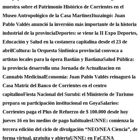
muestra sobre el Patrimonio Histórico de Corrientes en el
Museo Antropológico de la Casa Martinez
Ituzaingó: Juan
Pablo Valdés anunció la inversión más importante de la historia
industrial de la provincia
Deportes: se viene la II Expo Deportes,
Educación y Salud en la costanera capitalina desde el 23 de
abril
Cultura: la Orquesta Sinfónica provincial convoca a
artistas locales para la ópera Bastián y Bastiana
Salud Pública:
la provincia desarrolla una Jornada de Actualizacion en
Cannabis Medicinal
Economía: Juan Pablo Valdés reinaguró la
Casa Matriz del Banco de Corrientes en el centro
capitalino
Fiesta Nacional del Surubí: el Ministerio de Turismo
prepara su participación institucional en Goya
Salarios:
Corrientes paga el Plus de Refuerzo de $ 100.000 desde hoy
jueves 16 en los medios de pago habituales
UNNE: comienza la
tercera edición del ciclo de divulgación “NEO/NEA Ciencia”, de
forma virtual, gratuita y abierta
UNNE: en FaCENA