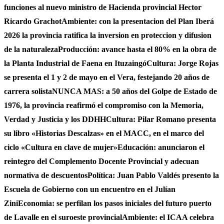
funciones al nuevo ministro de Hacienda provincial Hector
Ricardo Grachot
Ambiente: con la presentacion del Plan Iberá
2026 la provincia ratifica la inversion en proteccion y difusion
de la naturaleza
Producción: avance hasta el 80% en la obra de
la Planta Industrial de Faena en Ituzaingó
Cultura: Jorge Rojas
se presenta el 1 y 2 de mayo en el Vera, festejando 20 años de
carrera solista
NUNCA MAS: a 50 años del Golpe de Estado de
1976, la provincia reafirmó el compromiso con la Memoria,
Verdad y Justicia y los DDHH
Cultura: Pilar Romano presenta
su libro «Historias Descalzas» en el MACC, en el marco del
ciclo «Cultura en clave de mujer»
Educación: anunciaron el
reintegro del Complemento Docente Provincial y adecuan
normativa de descuentos
Política: Juan Pablo Valdés presento la
Escuela de Gobierno con un encuentro en el Julían
Zini
Economia: se perfilan los pasos iniciales del futuro puerto
de Lavalle en el suroeste provincial
Ambiente: el ICAA celebra