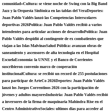
comunidad»
Cultura: se viene noche de Swing con la Big Band
Jazz y la Orquesta Sinfónica en las tablas del Vera
Deportes:
Juan Pablo Valdés lanzó las Competencias Interscolares
deportivas 2026
Política: Juan Pablo Valdés recibió a varios
intendentes para articular acciones de desarrollo
Política: Juan
Pablo Valdés despidió al contingente de ex combatientes que
viajan a las Islas Malvinas
Salud Pública: avanzan obras de
saneamiento y ascensores de alta tecnologia en el Hospital
Escuela
Economía: la UNNE y el Banco de Corrientes
suscribieron convenio marco de cooperación
institucional
Cultura: se recibió un record de 255 postulaciones
para participar de ArteCo 2026
Deportes: Juan Pablo Valdés
lanzó los Juegos Correntinos 2026 con la participación de
jóvenes y adultos mayores
Industria: Juan Pablo Valdés recibió
a inversores de la firma de maquinaria Mahindra Rise en el
Centro Administrativo
Sociales: ultimos dias para acceder al