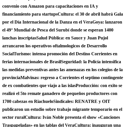
convenio con Amazon para capacitaciones en IA y
financiamiento para startups
Cultura: el 30 de abril habrá Gala
por el Día Internacional de la Danza en el Vera
Goya: lanzaron
el 49° Mundial de Pesca del Surubí donde se esperan 1400
lanchas inscriptas
Salud Pública: en Sauce y Juan Pujol
arrancaron los operativos oftalmologicos de Desarrollo
Social
Turismo: intensa promoción del Destino Corrientes en
ferias internacionales de Brasil
Seguridad: la Policía intensifica
las medidas preventivas antes las amenazas en los colegios de la
provincia
Malvinas: regreso a Corrientes el septimo contingente
de ex combatientes que viajo a las islas
Producción: con exito se
realizó el 5to remate ganadero de pequeños productores con
1700 cabezas en Riachuelo
Sindicales: RENATRE y OIT
publicaron un estudio sobre trabajo migrante temporario en el
sector rural
Cultura: Iván Noble presenta el show «Canciones
Traspapeladas» en las tablas del Vera
Cultura: inauguran una