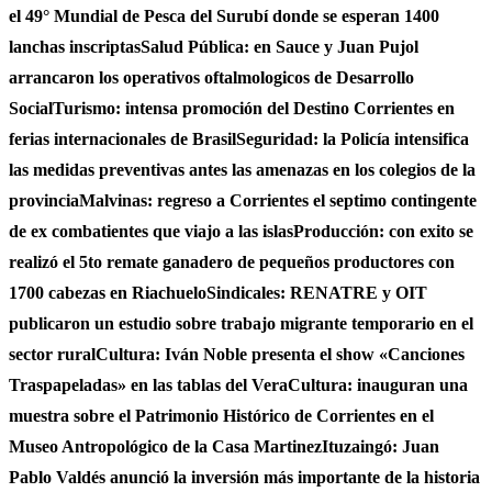
el 49° Mundial de Pesca del Surubí donde se esperan 1400
lanchas inscriptas
Salud Pública: en Sauce y Juan Pujol
arrancaron los operativos oftalmologicos de Desarrollo
Social
Turismo: intensa promoción del Destino Corrientes en
ferias internacionales de Brasil
Seguridad: la Policía intensifica
las medidas preventivas antes las amenazas en los colegios de la
provincia
Malvinas: regreso a Corrientes el septimo contingente
de ex combatientes que viajo a las islas
Producción: con exito se
realizó el 5to remate ganadero de pequeños productores con
1700 cabezas en Riachuelo
Sindicales: RENATRE y OIT
publicaron un estudio sobre trabajo migrante temporario en el
sector rural
Cultura: Iván Noble presenta el show «Canciones
Traspapeladas» en las tablas del Vera
Cultura: inauguran una
muestra sobre el Patrimonio Histórico de Corrientes en el
Museo Antropológico de la Casa Martinez
Ituzaingó: Juan
Pablo Valdés anunció la inversión más importante de la historia