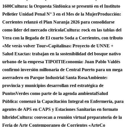
1600
Cultura: la Orquesta Sinfónica se presentó en el Instituto
Pelletier Unidad Penal N° 3 en el Mes de la Mujer
Producción:
Corrientes relanzó el Plan Naranja 2026 para consolidarse
como lider del mercado citricola
Cultura: rock en las tablas del
Vera con la llegada de El cuarto Soda a Corrientes, con tributo
«Me verás volver Tour»
Capitalinas: Proyecto de UNNE +
Salud Exactas: trabajan en la sostenibilidad del bosque nativo
urbano de la empresa TIPOITI
Economía: Juan Pablo Valdés
confirmó inversión millonaria de Central Puerto para un mega
aserradero en Parque Industrial Santa Rosa
Ambiente:
provincia y municipios desarrollan red estratégica de
PuntosVerdes como parte de la agenda ambiental
Salud
Pública: comenzó la Capacitación Integral en Enfermería, para
agentes de APS en CAPS y Estaciones Sanitarias en formato
hibrido
Cultura: convocan a reunión virtual preparatoria de la
Feria de Arte Contemporaneo de Corrientes «ArteCo