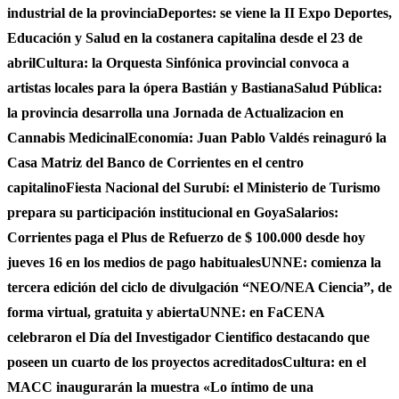
industrial de la provincia
Deportes: se viene la II Expo Deportes,
Educación y Salud en la costanera capitalina desde el 23 de
abril
Cultura: la Orquesta Sinfónica provincial convoca a
artistas locales para la ópera Bastián y Bastiana
Salud Pública:
la provincia desarrolla una Jornada de Actualizacion en
Cannabis Medicinal
Economía: Juan Pablo Valdés reinaguró la
Casa Matriz del Banco de Corrientes en el centro
capitalino
Fiesta Nacional del Surubí: el Ministerio de Turismo
prepara su participación institucional en Goya
Salarios:
Corrientes paga el Plus de Refuerzo de $ 100.000 desde hoy
jueves 16 en los medios de pago habituales
UNNE: comienza la
tercera edición del ciclo de divulgación “NEO/NEA Ciencia”, de
forma virtual, gratuita y abierta
UNNE: en FaCENA
celebraron el Día del Investigador Cientifico destacando que
poseen un cuarto de los proyectos acreditados
Cultura: en el
MACC inaugurarán la muestra «Lo íntimo de una