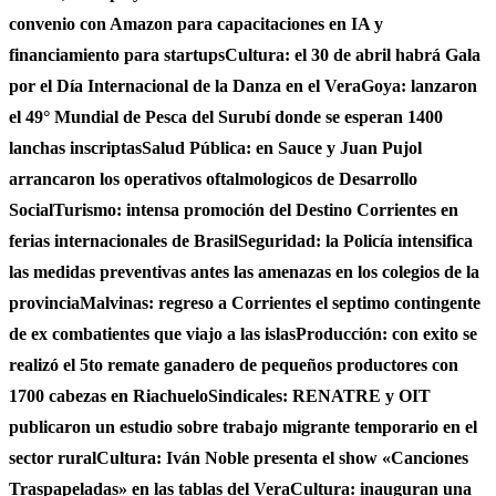
convenio con Amazon para capacitaciones en IA y
financiamiento para startups
Cultura: el 30 de abril habrá Gala
por el Día Internacional de la Danza en el Vera
Goya: lanzaron
el 49° Mundial de Pesca del Surubí donde se esperan 1400
lanchas inscriptas
Salud Pública: en Sauce y Juan Pujol
arrancaron los operativos oftalmologicos de Desarrollo
Social
Turismo: intensa promoción del Destino Corrientes en
ferias internacionales de Brasil
Seguridad: la Policía intensifica
las medidas preventivas antes las amenazas en los colegios de la
provincia
Malvinas: regreso a Corrientes el septimo contingente
de ex combatientes que viajo a las islas
Producción: con exito se
realizó el 5to remate ganadero de pequeños productores con
1700 cabezas en Riachuelo
Sindicales: RENATRE y OIT
publicaron un estudio sobre trabajo migrante temporario en el
sector rural
Cultura: Iván Noble presenta el show «Canciones
Traspapeladas» en las tablas del Vera
Cultura: inauguran una