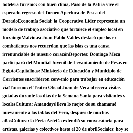
hotelera
Turismo: con buen clima, Paso de la Patria vive el
esperado regreso del Torneo Apertura de Pesca del
Dorado
Economía Social: la Cooperativa Líder representa un
modelo de trabajo asociativo que fortalece el empleo local en
Ituzaingó
Malvinas: Juan Pablo Valdés destacó que los ex
combatientes nos recuerdan que las islas es una causa
irrenunciable de nuestro corazón
Deportes: Domingo Meza
participará del Mundial Juvenil de Levantamiento de Pesas en
Egipto
Capitalinas: Ministerio de Educación y Municipio de
Corrientes suscribieron convenio para trabajar en educación
vial
Turismo: el Teatro Oficial Juan de Vera ofrecerá visitas
guiadas durante los dias de la Semana Santa para visitantes y
locales
Cultura: Amandayé lleva lo mejor de su chamamé
nuevamente a las tablas del Vera, despues de muchos
años
Cultura: la Feria ArteCo extendió su convocatoria para
artistas, galerias y colectivos hasta el 20 de abril
Sociales: hoy se