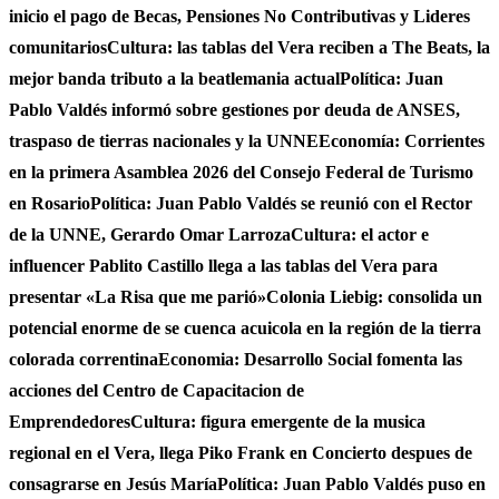
inicio el pago de Becas, Pensiones No Contributivas y Lideres
comunitarios
Cultura: las tablas del Vera reciben a The Beats, la
mejor banda tributo a la beatlemania actual
Política: Juan
Pablo Valdés informó sobre gestiones por deuda de ANSES,
traspaso de tierras nacionales y la UNNE
Economía: Corrientes
en la primera Asamblea 2026 del Consejo Federal de Turismo
en Rosario
Política: Juan Pablo Valdés se reunió con el Rector
de la UNNE, Gerardo Omar Larroza
Cultura: el actor e
influencer Pablito Castillo llega a las tablas del Vera para
presentar «La Risa que me parió»
Colonia Liebig: consolida un
potencial enorme de se cuenca acuicola en la región de la tierra
colorada correntina
Economia: Desarrollo Social fomenta las
acciones del Centro de Capacitacion de
Emprendedores
Cultura: figura emergente de la musica
regional en el Vera, llega Piko Frank en Concierto despues de
consagrarse en Jesús María
Política: Juan Pablo Valdés puso en