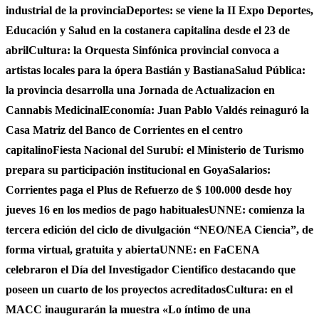
industrial de la provincia
Deportes: se viene la II Expo Deportes,
Educación y Salud en la costanera capitalina desde el 23 de
abril
Cultura: la Orquesta Sinfónica provincial convoca a
artistas locales para la ópera Bastián y Bastiana
Salud Pública:
la provincia desarrolla una Jornada de Actualizacion en
Cannabis Medicinal
Economía: Juan Pablo Valdés reinaguró la
Casa Matriz del Banco de Corrientes en el centro
capitalino
Fiesta Nacional del Surubí: el Ministerio de Turismo
prepara su participación institucional en Goya
Salarios:
Corrientes paga el Plus de Refuerzo de $ 100.000 desde hoy
jueves 16 en los medios de pago habituales
UNNE: comienza la
tercera edición del ciclo de divulgación “NEO/NEA Ciencia”, de
forma virtual, gratuita y abierta
UNNE: en FaCENA
celebraron el Día del Investigador Cientifico destacando que
poseen un cuarto de los proyectos acreditados
Cultura: en el
MACC inaugurarán la muestra «Lo íntimo de una