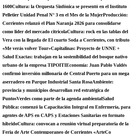
1600
Cultura: la Orquesta Sinfónica se presentó en el Instituto
Pelletier Unidad Penal N° 3 en el Mes de la Mujer
Producción:
Corrientes relanzó el Plan Naranja 2026 para consolidarse
como lider del mercado citricola
Cultura: rock en las tablas del
Vera con la llegada de El cuarto Soda a Corrientes, con tributo
«Me verás volver Tour»
Capitalinas: Proyecto de UNNE +
Salud Exactas: trabajan en la sostenibilidad del bosque nativo
urbano de la empresa TIPOITI
Economía: Juan Pablo Valdés
confirmó inversión millonaria de Central Puerto para un mega
aserradero en Parque Industrial Santa Rosa
Ambiente:
provincia y municipios desarrollan red estratégica de
PuntosVerdes como parte de la agenda ambiental
Salud
Pública: comenzó la Capacitación Integral en Enfermería, para
agentes de APS en CAPS y Estaciones Sanitarias en formato
hibrido
Cultura: convocan a reunión virtual preparatoria de la
Feria de Arte Contemporaneo de Corrientes «ArteCo