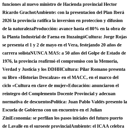
funciones al nuevo ministro de Hacienda provincial Hector
Ricardo Grachot
Ambiente: con la presentacion del Plan Iberá
2026 la provincia ratifica la inversion en proteccion y difusion
de la naturaleza
Producción: avance hasta el 80% en la obra de
la Planta Industrial de Faena en Ituzaingó
Cultura: Jorge Rojas
se presenta el 1 y 2 de mayo en el Vera, festejando 20 años de
carrera solista
NUNCA MAS: a 50 años del Golpe de Estado de
1976, la provincia reafirmó el compromiso con la Memoria,
Verdad y Justicia y los DDHH
Cultura: Pilar Romano presenta
su libro «Historias Descalzas» en el MACC, en el marco del
ciclo «Cultura en clave de mujer»
Educación: anunciaron el
reintegro del Complemento Docente Provincial y adecuan
normativa de descuentos
Política: Juan Pablo Valdés presento la
Escuela de Gobierno con un encuentro en el Julían
Zini
Economia: se perfilan los pasos iniciales del futuro puerto
de Lavalle en el suroeste provincial
Ambiente: el ICAA celebra