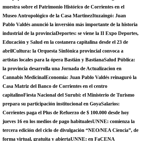
muestra sobre el Patrimonio Histórico de Corrientes en el
Museo Antropológico de la Casa Martinez
Ituzaingó: Juan
Pablo Valdés anunció la inversión más importante de la historia
industrial de la provincia
Deportes: se viene la II Expo Deportes,
Educación y Salud en la costanera capitalina desde el 23 de
abril
Cultura: la Orquesta Sinfónica provincial convoca a
artistas locales para la ópera Bastián y Bastiana
Salud Pública:
la provincia desarrolla una Jornada de Actualizacion en
Cannabis Medicinal
Economía: Juan Pablo Valdés reinaguró la
Casa Matriz del Banco de Corrientes en el centro
capitalino
Fiesta Nacional del Surubí: el Ministerio de Turismo
prepara su participación institucional en Goya
Salarios:
Corrientes paga el Plus de Refuerzo de $ 100.000 desde hoy
jueves 16 en los medios de pago habituales
UNNE: comienza la
tercera edición del ciclo de divulgación “NEO/NEA Ciencia”, de
forma virtual, gratuita y abierta
UNNE: en FaCENA