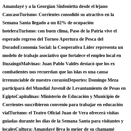
Amandayé y a la Georgian Sinfonietta desde el lejano
Caucaso
Turismo: Corrientes consolidó su atractivo en la
Semana Santa llegado a un 82% de ocupación
hotelera
Turismo: con buen clima, Paso de la Patria vive el
esperado regreso del Torneo Apertura de Pesca del
Dorado
Economía Social: la Cooperativa Líder representa un
modelo de trabajo asociativo que fortalece el empleo local en
Ituzaingó
Malvinas: Juan Pablo Valdés destacó que los ex
combatientes nos recuerdan que las islas es una causa
irrenunciable de nuestro corazón
Deportes: Domingo Meza
participará del Mundial Juvenil de Levantamiento de Pesas en
Egipto
Capitalinas: Ministerio de Educación y Municipio de
Corrientes suscribieron convenio para trabajar en educación
vial
Turismo: el Teatro Oficial Juan de Vera ofrecerá visitas
guiadas durante los dias de la Semana Santa para visitantes y
locales
Cultura: Amandayé lleva lo mejor de su chamamé