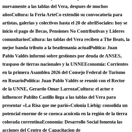
nuevamente a las tablas del Vera, despues de muchos
años
Cultura: la Feria ArteCo extendió su convocatoria para
artistas, galerias y colectivos hasta el 20 de abril
Sociales: hoy se
inicio el pago de Becas, Pensiones No Contributivas y Lideres
comunitarios
Cultura: las tablas del Vera reciben a The Beats, la
mejor banda tributo a la beatlemania actual
Política: Juan
Pablo Valdés informó sobre gestiones por deuda de ANSES,
traspaso de tierras nacionales y la UNNE
Economía: Corrientes
en la primera Asamblea 2026 del Consejo Federal de Turismo
en Rosario
Política: Juan Pablo Valdés se reunió con el Rector
de la UNNE, Gerardo Omar Larroza
Cultura: el actor e
influencer Pablito Castillo llega a las tablas del Vera para
presentar «La Risa que me parió»
Colonia Liebig: consolida un
potencial enorme de se cuenca acuicola en la región de la tierra
colorada correntina
Economia: Desarrollo Social fomenta las
acciones del Centro de Capacitacion de