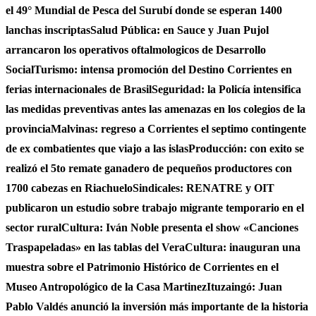
el 49° Mundial de Pesca del Surubí donde se esperan 1400
lanchas inscriptas
Salud Pública: en Sauce y Juan Pujol
arrancaron los operativos oftalmologicos de Desarrollo
Social
Turismo: intensa promoción del Destino Corrientes en
ferias internacionales de Brasil
Seguridad: la Policía intensifica
las medidas preventivas antes las amenazas en los colegios de la
provincia
Malvinas: regreso a Corrientes el septimo contingente
de ex combatientes que viajo a las islas
Producción: con exito se
realizó el 5to remate ganadero de pequeños productores con
1700 cabezas en Riachuelo
Sindicales: RENATRE y OIT
publicaron un estudio sobre trabajo migrante temporario en el
sector rural
Cultura: Iván Noble presenta el show «Canciones
Traspapeladas» en las tablas del Vera
Cultura: inauguran una
muestra sobre el Patrimonio Histórico de Corrientes en el
Museo Antropológico de la Casa Martinez
Ituzaingó: Juan
Pablo Valdés anunció la inversión más importante de la historia