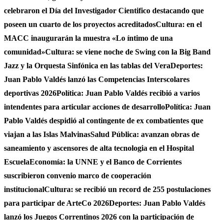
celebraron el Día del Investigador Cientifico destacando que
poseen un cuarto de los proyectos acreditados
Cultura: en el
MACC inaugurarán la muestra «Lo íntimo de una
comunidad»
Cultura: se viene noche de Swing con la Big Band
Jazz y la Orquesta Sinfónica en las tablas del Vera
Deportes:
Juan Pablo Valdés lanzó las Competencias Interscolares
deportivas 2026
Política: Juan Pablo Valdés recibió a varios
intendentes para articular acciones de desarrollo
Política: Juan
Pablo Valdés despidió al contingente de ex combatientes que
viajan a las Islas Malvinas
Salud Pública: avanzan obras de
saneamiento y ascensores de alta tecnologia en el Hospital
Escuela
Economía: la UNNE y el Banco de Corrientes
suscribieron convenio marco de cooperación
institucional
Cultura: se recibió un record de 255 postulaciones
para participar de ArteCo 2026
Deportes: Juan Pablo Valdés
lanzó los Juegos Correntinos 2026 con la participación de