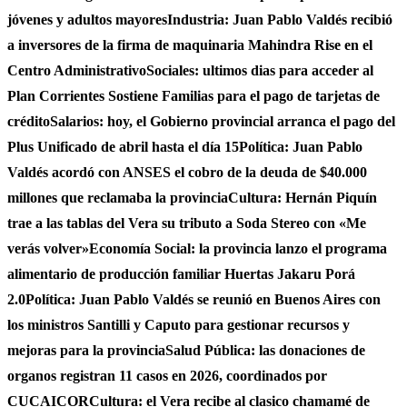
jóvenes y adultos mayores
Industria: Juan Pablo Valdés recibió
a inversores de la firma de maquinaria Mahindra Rise en el
Centro Administrativo
Sociales: ultimos dias para acceder al
Plan Corrientes Sostiene Familias para el pago de tarjetas de
crédito
Salarios: hoy, el Gobierno provincial arranca el pago del
Plus Unificado de abril hasta el día 15
Política: Juan Pablo
Valdés acordó con ANSES el cobro de la deuda de $40.000
millones que reclamaba la provincia
Cultura: Hernán Piquín
trae a las tablas del Vera su tributo a Soda Stereo con «Me
verás volver»
Economía Social: la provincia lanzo el programa
alimentario de producción familiar Huertas Jakaru Porá
2.0
Política: Juan Pablo Valdés se reunió en Buenos Aires con
los ministros Santilli y Caputo para gestionar recursos y
mejoras para la provincia
Salud Pública: las donaciones de
organos registran 11 casos en 2026, coordinados por
CUCAICOR
Cultura: el Vera recibe al clasico chamamé de