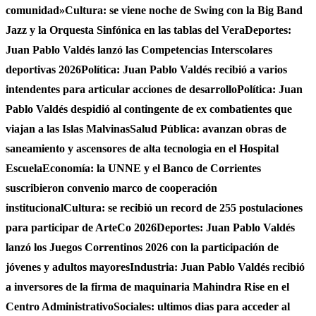
comunidad»
Cultura: se viene noche de Swing con la Big Band
Jazz y la Orquesta Sinfónica en las tablas del Vera
Deportes:
Juan Pablo Valdés lanzó las Competencias Interscolares
deportivas 2026
Política: Juan Pablo Valdés recibió a varios
intendentes para articular acciones de desarrollo
Política: Juan
Pablo Valdés despidió al contingente de ex combatientes que
viajan a las Islas Malvinas
Salud Pública: avanzan obras de
saneamiento y ascensores de alta tecnologia en el Hospital
Escuela
Economía: la UNNE y el Banco de Corrientes
suscribieron convenio marco de cooperación
institucional
Cultura: se recibió un record de 255 postulaciones
para participar de ArteCo 2026
Deportes: Juan Pablo Valdés
lanzó los Juegos Correntinos 2026 con la participación de
jóvenes y adultos mayores
Industria: Juan Pablo Valdés recibió
a inversores de la firma de maquinaria Mahindra Rise en el
Centro Administrativo
Sociales: ultimos dias para acceder al