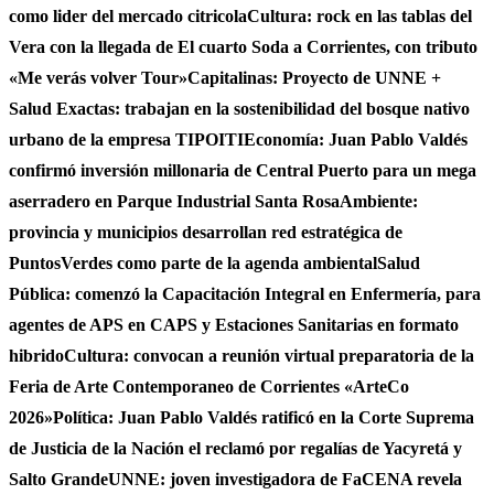
como lider del mercado citricola
Cultura: rock en las tablas del
Vera con la llegada de El cuarto Soda a Corrientes, con tributo
«Me verás volver Tour»
Capitalinas: Proyecto de UNNE +
Salud Exactas: trabajan en la sostenibilidad del bosque nativo
urbano de la empresa TIPOITI
Economía: Juan Pablo Valdés
confirmó inversión millonaria de Central Puerto para un mega
aserradero en Parque Industrial Santa Rosa
Ambiente:
provincia y municipios desarrollan red estratégica de
PuntosVerdes como parte de la agenda ambiental
Salud
Pública: comenzó la Capacitación Integral en Enfermería, para
agentes de APS en CAPS y Estaciones Sanitarias en formato
hibrido
Cultura: convocan a reunión virtual preparatoria de la
Feria de Arte Contemporaneo de Corrientes «ArteCo
2026»
Política: Juan Pablo Valdés ratificó en la Corte Suprema
de Justicia de la Nación el reclamó por regalías de Yacyretá y
Salto Grande
UNNE: joven investigadora de FaCENA revela