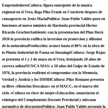
Emprendedores
Cultura: figura emergente de la musica
regional en el Vera, llega Piko Frank en Concierto despues de
consagrarse en Jesús María
Política: Juan Pablo Valdés puso en
funciones al nuevo ministro de Hacienda provincial Hector
Ricardo Grachot
Ambiente: con la presentacion del Plan Iberá
2026 la provincia ratifica la inversion en proteccion y difusion
de la naturaleza
Producción: avance hasta el 80% en la obra de
la Planta Industrial de Faena en Ituzaingó
Cultura: Jorge Rojas
se presenta el 1 y 2 de mayo en el Vera, festejando 20 años de
carrera solista
NUNCA MAS: a 50 años del Golpe de Estado de
1976, la provincia reafirmó el compromiso con la Memoria,
Verdad y Justicia y los DDHH
Cultura: Pilar Romano presenta
su libro «Historias Descalzas» en el MACC, en el marco del
ciclo «Cultura en clave de mujer»
Educación: anunciaron el
reintegro del Complemento Docente Provincial y adecuan
normativa de descuentos
Política: Juan Pablo Valdés presento la