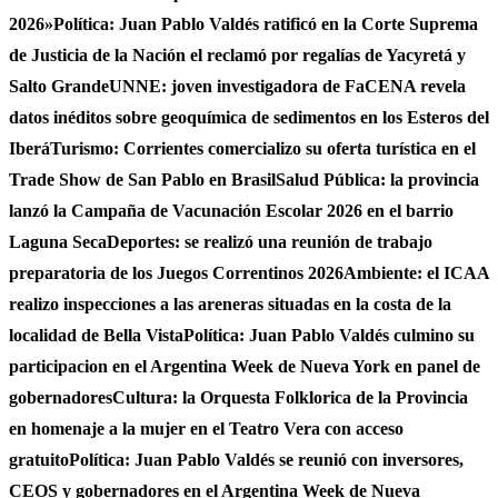
2026»
Política: Juan Pablo Valdés ratificó en la Corte Suprema
de Justicia de la Nación el reclamó por regalías de Yacyretá y
Salto Grande
UNNE: joven investigadora de FaCENA revela
datos inéditos sobre geoquímica de sedimentos en los Esteros del
Iberá
Turismo: Corrientes comercializo su oferta turística en el
Trade Show de San Pablo en Brasil
Salud Pública: la provincia
lanzó la Campaña de Vacunación Escolar 2026 en el barrio
Laguna Seca
Deportes: se realizó una reunión de trabajo
preparatoria de los Juegos Correntinos 2026
Ambiente: el ICAA
realizo inspecciones a las areneras situadas en la costa de la
localidad de Bella Vista
Política: Juan Pablo Valdés culmino su
participacion en el Argentina Week de Nueva York en panel de
gobernadores
Cultura: la Orquesta Folklorica de la Provincia
en homenaje a la mujer en el Teatro Vera con acceso
gratuito
Política: Juan Pablo Valdés se reunió con inversores,
CEOS y gobernadores en el Argentina Week de Nueva