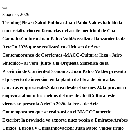
Saltar
al
8 agosto, 2026
contenido
Trending News:
Salud Pública: Juan Pablo Valdés habilitó la
comercialización en farmacias del aceite medicinal de Caa
Cannabis
Cultura: Juan Pablo Valdés realizó el lanzamiento de
ArteCo 2026 que se realizará en el Museo de Arte
Contemporaneo de Corrientes -MACC-
Cultura: llega «Jairo
Sinfónico» al Vera, junto a la Orquesta Sinfónica de la
Provincia de Corrientes
Economía: Juan Pablo Valdés presentó
el proyecto de inversion en la planta de fibra de pino a las
camaras empresariales
Salarios: desde el viernes 24 la provincia
empezo a abonar los sueldos del mes de abril
Cultura: este
viernes se presenta ArteCo 2026, la Feria de Arte
Contemporaneo que se realizará en el MACC
Comercio
Exterior: la provincia ya exporta nuez pecán a Emiratos Arabes
Unidos, Europa y China
Innovación: Juan Pablo Valdés firmó