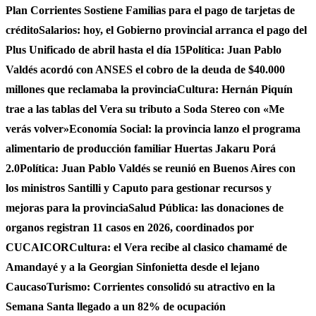
Plan Corrientes Sostiene Familias para el pago de tarjetas de
crédito
Salarios: hoy, el Gobierno provincial arranca el pago del
Plus Unificado de abril hasta el día 15
Política: Juan Pablo
Valdés acordó con ANSES el cobro de la deuda de $40.000
millones que reclamaba la provincia
Cultura: Hernán Piquín
trae a las tablas del Vera su tributo a Soda Stereo con «Me
verás volver»
Economía Social: la provincia lanzo el programa
alimentario de producción familiar Huertas Jakaru Porá
2.0
Política: Juan Pablo Valdés se reunió en Buenos Aires con
los ministros Santilli y Caputo para gestionar recursos y
mejoras para la provincia
Salud Pública: las donaciones de
organos registran 11 casos en 2026, coordinados por
CUCAICOR
Cultura: el Vera recibe al clasico chamamé de
Amandayé y a la Georgian Sinfonietta desde el lejano
Caucaso
Turismo: Corrientes consolidó su atractivo en la
Semana Santa llegado a un 82% de ocupación