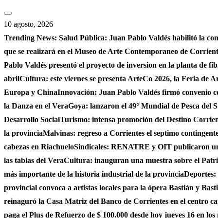
Saltar
al
10 agosto, 2026
contenido
Trending News:
Salud Pública: Juan Pablo Valdés habilitó la co
que se realizará en el Museo de Arte Contemporaneo de Corrie
Pablo Valdés presentó el proyecto de inversion en la planta de fi
abril
Cultura: este viernes se presenta ArteCo 2026, la Feria de
Europa y China
Innovación: Juan Pablo Valdés firmó convenio c
la Danza en el Vera
Goya: lanzaron el 49° Mundial de Pesca del S
Desarrollo Social
Turismo: intensa promoción del Destino Corrient
la provincia
Malvinas: regreso a Corrientes el septimo contingente 
cabezas en Riachuelo
Sindicales: RENATRE y OIT publicaron un e
las tablas del Vera
Cultura: inauguran una muestra sobre el Patri
más importante de la historia industrial de la provincia
Deportes: 
provincial convoca a artistas locales para la ópera Bastián y Bast
reinaguró la Casa Matriz del Banco de Corrientes en el centro ca
paga el Plus de Refuerzo de $ 100.000 desde hoy jueves 16 en los