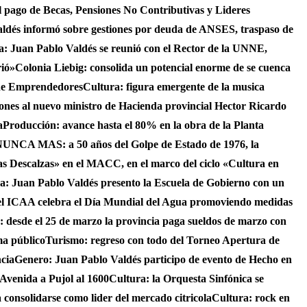
 el pago de Becas, Pensiones No Contributivas y Lideres
aldés informó sobre gestiones por deuda de ANSES, traspaso de
ca: Juan Pablo Valdés se reunió con el Rector de la UNNE,
rió»
Colonia Liebig: consolida un potencial enorme de se cuenca
 de Emprendedores
Cultura: figura emergente de la musica
iones al nuevo ministro de Hacienda provincial Hector Ricardo
a
Producción: avance hasta el 80% en la obra de la Planta
UNCA MAS: a 50 años del Golpe de Estado de 1976, la
as Descalzas» en el MACC, en el marco del ciclo «Cultura en
ca: Juan Pablo Valdés presento la Escuela de Gobierno con un
el ICAA celebra el Día Mundial del Agua promoviendo medidas
s: desde el 25 de marzo la provincia paga sueldos de marzo con
ma público
Turismo: regreso con todo del Torneo Apertura de
ncia
Genero: Juan Pablo Valdés participo de evento de Hecho en
 Avenida a Pujol al 1600
Cultura: la Orquesta Sinfónica se
consolidarse como lider del mercado citricola
Cultura: rock en