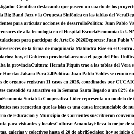
gador Cientifico destacando que poseen un cuarto de los proyect
a Big Band Jazz y la Orquesta Sinfónica en las tablas del Vera
Dep
dentes para articular acciones de desarrollo
Política: Juan Pablo Va
nsores de alta tecnologia en el Hospital Escuela
Economía: la UNNE
stulaciones para participar de ArteCo 2026
Deportes: Juan Pablo Va
 inversores de la firma de maquinaria Mahindra Rise en el Centro
larios: hoy, el Gobierno provincial arranca el pago del Plus Unifica
ba la provincia
Cultura: Hernán Piquín trae a las tablas del Vera 
ar Huertas Jakaru Porá 2.0
Política: Juan Pablo Valdés se reunió en
nes de organos registran 11 casos en 2026, coordinados por CUC
es consolidó su atractivo en la Semana Santa llegado a un 82% de
do
Economía Social: la Cooperativa Líder representa un modelo de tr
entes nos recuerdan que las islas es una causa irrenunciable de n
erio de Educación y Municipio de Corrientes suscribieron convenio
ta para visitantes y locales
Cultura: Amandayé lleva lo mejor de 
s, galerias y colectivos hasta el 20 de abril
Sociales: hoy se inicio