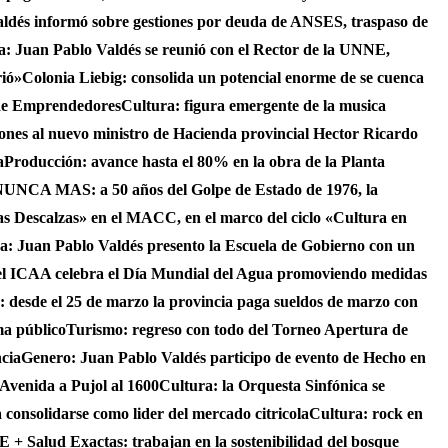
aldés informó sobre gestiones por deuda de ANSES, traspaso de
ca: Juan Pablo Valdés se reunió con el Rector de la UNNE,
rió»
Colonia Liebig: consolida un potencial enorme de se cuenca
 de Emprendedores
Cultura: figura emergente de la musica
iones al nuevo ministro de Hacienda provincial Hector Ricardo
a
Producción: avance hasta el 80% en la obra de la Planta
UNCA MAS: a 50 años del Golpe de Estado de 1976, la
as Descalzas» en el MACC, en el marco del ciclo «Cultura en
ca: Juan Pablo Valdés presento la Escuela de Gobierno con un
el ICAA celebra el Día Mundial del Agua promoviendo medidas
s: desde el 25 de marzo la provincia paga sueldos de marzo con
ma público
Turismo: regreso con todo del Torneo Apertura de
ncia
Genero: Juan Pablo Valdés participo de evento de Hecho en
 Avenida a Pujol al 1600
Cultura: la Orquesta Sinfónica se
consolidarse como lider del mercado citricola
Cultura: rock en
 + Salud Exactas: trabajan en la sostenibilidad del bosque