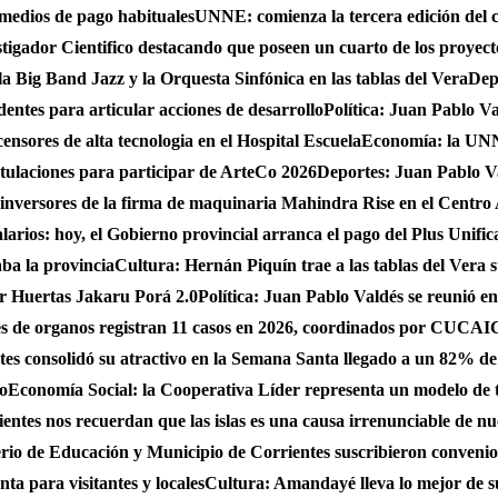
 medios de pago habituales
UNNE: comienza la tercera edición del 
gador Cientifico destacando que poseen un cuarto de los proyect
a Big Band Jazz y la Orquesta Sinfónica en las tablas del Vera
Dep
dentes para articular acciones de desarrollo
Política: Juan Pablo Va
nsores de alta tecnologia en el Hospital Escuela
Economía: la UNNE
stulaciones para participar de ArteCo 2026
Deportes: Juan Pablo Va
 inversores de la firma de maquinaria Mahindra Rise en el Centro
larios: hoy, el Gobierno provincial arranca el pago del Plus Unifica
ba la provincia
Cultura: Hernán Piquín trae a las tablas del Vera 
ar Huertas Jakaru Porá 2.0
Política: Juan Pablo Valdés se reunió en
nes de organos registran 11 casos en 2026, coordinados por CUC
es consolidó su atractivo en la Semana Santa llegado a un 82% de
do
Economía Social: la Cooperativa Líder representa un modelo de tr
entes nos recuerdan que las islas es una causa irrenunciable de n
erio de Educación y Municipio de Corrientes suscribieron convenio
ta para visitantes y locales
Cultura: Amandayé lleva lo mejor de 