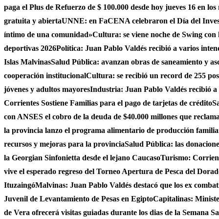
paga el Plus de Refuerzo de $ 100.000 desde hoy jueves 16 en los
gratuita y abierta
UNNE: en FaCENA celebraron el Día del Investi
íntimo de una comunidad»
Cultura: se viene noche de Swing con l
deportivas 2026
Política: Juan Pablo Valdés recibió a varios inten
Islas Malvinas
Salud Pública: avanzan obras de saneamiento y asce
cooperación institucional
Cultura: se recibió un record de 255 po
jóvenes y adultos mayores
Industria: Juan Pablo Valdés recibió a
Corrientes Sostiene Familias para el pago de tarjetas de crédito
Sa
con ANSES el cobro de la deuda de $40.000 millones que reclama
la provincia lanzo el programa alimentario de producción famili
recursos y mejoras para la provincia
Salud Pública: las donacio
la Georgian Sinfonietta desde el lejano Caucaso
Turismo: Corrient
vive el esperado regreso del Torneo Apertura de Pesca del Dora
Ituzaingó
Malvinas: Juan Pablo Valdés destacó que los ex combati
Juvenil de Levantamiento de Pesas en Egipto
Capitalinas: Minist
de Vera ofrecerá visitas guiadas durante los dias de la Semana San