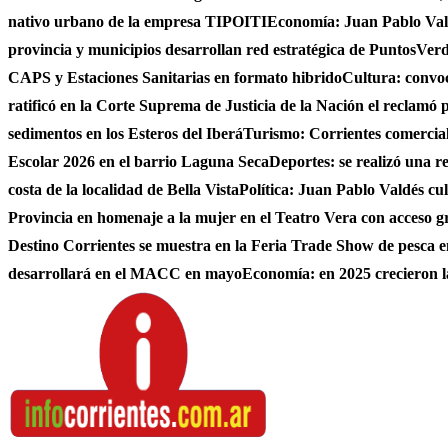
nativo urbano de la empresa TIPOITI
Economía: Juan Pablo Vald
provincia y municipios desarrollan red estratégica de PuntosVer
CAPS y Estaciones Sanitarias en formato hibrido
Cultura: convo
ratificó en la Corte Suprema de Justicia de la Nación el reclamó 
sedimentos en los Esteros del Iberá
Turismo: Corrientes comerciali
Escolar 2026 en el barrio Laguna Seca
Deportes: se realizó una r
costa de la localidad de Bella Vista
Política: Juan Pablo Valdés c
Provincia en homenaje a la mujer en el Teatro Vera con acceso g
Destino Corrientes se muestra en la Feria Trade Show de pesca e
desarrollará en el MACC en mayo
Economía: en 2025 crecieron l