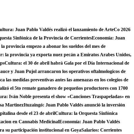
ultura: Juan Pablo Valdés realizó el lanzamiento de ArteCo 2026
questa Sinfónica de la Provincia de Corrientes
Economía: Juan
4 la provincia empezo a abonar los sueldos del mes de
r: la provincia ya exporta nuez pecán a Emiratos Arabes Unidos,
ups
Cultura: el 30 de abril habrá Gala por el Día Internacional de
auce y Juan Pujol arrancaron los operativos oftalmologicos de
fica las medidas preventivas antes las amenazas en los colegios de
ealizó el 5to remate ganadero de pequeños productores con 1700
ura: Iván Noble presenta el show «Canciones Traspapeladas» en
asa Martinez
Ituzaingó: Juan Pablo Valdés anunció la inversión
italina desde el 23 de abril
Cultura: la Orquesta Sinfónica
izacion en Cannabis Medicinal
Economía: Juan Pablo Valdés
ra su participación institucional en Goya
Salarios: Corrientes