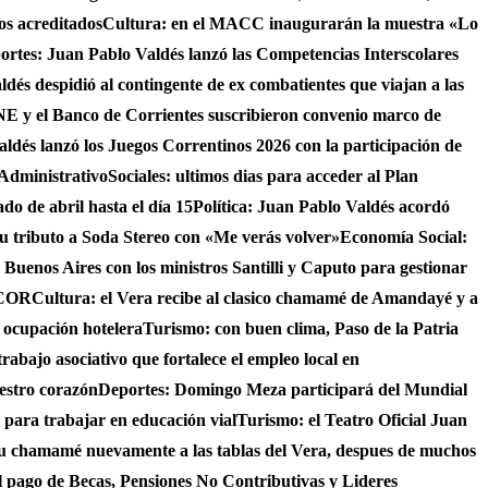
os acreditados
Cultura: en el MACC inaugurarán la muestra «Lo
ortes: Juan Pablo Valdés lanzó las Competencias Interscolares
ldés despidió al contingente de ex combatientes que viajan a las
 y el Banco de Corrientes suscribieron convenio marco de
ldés lanzó los Juegos Correntinos 2026 con la participación de
 Administrativo
Sociales: ultimos dias para acceder al Plan
do de abril hasta el día 15
Política: Juan Pablo Valdés acordó
su tributo a Soda Stereo con «Me verás volver»
Economía Social:
 Buenos Aires con los ministros Santilli y Caputo para gestionar
AICOR
Cultura: el Vera recibe al clasico chamamé de Amandayé y a
 ocupación hotelera
Turismo: con buen clima, Paso de la Patria
abajo asociativo que fortalece el empleo local en
uestro corazón
Deportes: Domingo Meza participará del Mundial
 para trabajar en educación vial
Turismo: el Teatro Oficial Juan
su chamamé nuevamente a las tablas del Vera, despues de muchos
 el pago de Becas, Pensiones No Contributivas y Lideres