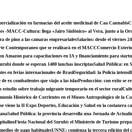
mercialización en farmacias del aceite medicinal de Caa Cannabis
C
ntes -MACC-
Cultura: llega «Jairo Sinfónico» al Vera, junto a la Or
bra de pino a las camaras empresariales
Salarios: desde el viernes 2
 Arte Contemporaneo que se realizará en el MACC
Comercio Exterio
on Amazon para capacitaciones en IA y financiamiento para start
urubí donde se esperan 1400 lanchas inscriptas
Salud Pública: en S
es en ferias internacionales de Brasil
Seguridad: la Policía intensi
de ex combatientes que viajo a las islas
Producción: con exito se r
studio sobre trabajo migrante temporario en el sector rural
Cult
monio Histórico de Corrientes en el Museo Antropológico de la C
se viene la II Expo Deportes, Educación y Salud en la costanera cap
iana
Salud Pública: la provincia desarrolla una Jornada de Actual
pitalino
Fiesta Nacional del Surubí: el Ministerio de Turismo prepa
 medios de pago habituales
UNNE: comienza la tercera edición del 