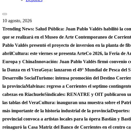
10 agosto, 2026
Trending News:
Salud Pública: Juan Pablo Valdés habilitó la co
que se realizará en el Museo de Arte Contemporaneo de Corrie
Pablo Valdés presentó el proyecto de inversion en la planta de fi
abril
Cultura: este viernes se presenta ArteCo 2026, la Feria de
Europa y China
Innovación: Juan Pablo Valdés firmó convenio c
la Danza en el Vera
Goya: lanzaron el 49° Mundial de Pesca del S
Desarrollo Social
Turismo: intensa promoción del Destino Corrient
la provincia
Malvinas: regreso a Corrientes el septimo contingente 
cabezas en Riachuelo
Sindicales: RENATRE y OIT publicaron un e
las tablas del Vera
Cultura: inauguran una muestra sobre el Patri
más importante de la historia industrial de la provincia
Deportes: 
provincial convoca a artistas locales para la ópera Bastián y Bast
reinaguró la Casa Matriz del Banco de Corrientes en el centro ca