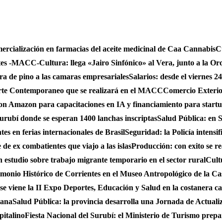
mercialización en farmacias del aceite medicinal de Caa Cannabis
C
ntes -MACC-
Cultura: llega «Jairo Sinfónico» al Vera, junto a la Or
bra de pino a las camaras empresariales
Salarios: desde el viernes 2
 Arte Contemporaneo que se realizará en el MACC
Comercio Exterio
on Amazon para capacitaciones en IA y financiamiento para start
urubí donde se esperan 1400 lanchas inscriptas
Salud Pública: en S
es en ferias internacionales de Brasil
Seguridad: la Policía intensi
de ex combatientes que viajo a las islas
Producción: con exito se r
studio sobre trabajo migrante temporario en el sector rural
Cult
monio Histórico de Corrientes en el Museo Antropológico de la C
se viene la II Expo Deportes, Educación y Salud en la costanera cap
iana
Salud Pública: la provincia desarrolla una Jornada de Actual
pitalino
Fiesta Nacional del Surubí: el Ministerio de Turismo prepa