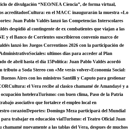
ciclo de divulgación “NEO/NEA Ciencia”, de forma virtual,
os acreditados
Cultura: en el MACC inaugurarán la muestra «Lo
ortes: Juan Pablo Valdés lanzó las Competencias Interscolares
ldés despidió al contingente de ex combatientes que viajan a las
 y el Banco de Corrientes suscribieron convenio marco de
ldés lanzó los Juegos Correntinos 2026 con la participación de
 Administrativo
Sociales: ultimos dias para acceder al Plan
do de abril hasta el día 15
Política: Juan Pablo Valdés acordó
su tributo a Soda Stereo con «Me verás volver»
Economía Social:
 Buenos Aires con los ministros Santilli y Caputo para gestionar
AICOR
Cultura: el Vera recibe al clasico chamamé de Amandayé y a
 ocupación hotelera
Turismo: con buen clima, Paso de la Patria
abajo asociativo que fortalece el empleo local en
uestro corazón
Deportes: Domingo Meza participará del Mundial
 para trabajar en educación vial
Turismo: el Teatro Oficial Juan
su chamamé nuevamente a las tablas del Vera, despues de muchos