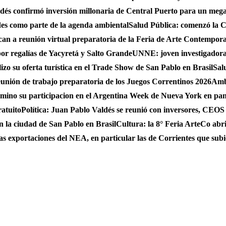
és confirmó inversión millonaria de Central Puerto para un mega
des como parte de la agenda ambiental
Salud Pública: comenzó la C
can a reunión virtual preparatoria de la Feria de Arte Contempo
por regalías de Yacyretá y Salto Grande
UNNE: joven investigadora
zo su oferta turística en el Trade Show de San Pablo en Brasil
Sal
eunión de trabajo preparatoria de los Juegos Correntinos 2026
Ambi
ulmino su participacion en el Argentina Week de Nueva York en pa
ratuito
Política: Juan Pablo Valdés se reunió con inversores, CEO
n la ciudad de San Pablo en Brasil
Cultura: la 8° Feria ArteCo abri
as exportaciones del NEA, en particular las de Corrientes que su