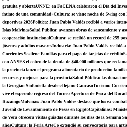
gratuita y abierta
UNNE: en FaCENA celebraron el Día del Investi
íntimo de una comunidad»
Cultura: se viene noche de Swing con l
deportivas 2026
Política: Juan Pablo Valdés recibió a varios inten
Islas Malvinas
Salud Pública: avanzan obras de saneamiento y asce
cooperación institucional
Cultura: se recibió un record de 255 po
jóvenes y adultos mayores
Industria: Juan Pablo Valdés recibió a
Corrientes Sostiene Familias para el pago de tarjetas de crédito
Sa
con ANSES el cobro de la deuda de $40.000 millones que reclama
la provincia lanzo el programa alimentario de producción famili
recursos y mejoras para la provincia
Salud Pública: las donacio
la Georgian Sinfonietta desde el lejano Caucaso
Turismo: Corrient
vive el esperado regreso del Torneo Apertura de Pesca del Dora
Ituzaingó
Malvinas: Juan Pablo Valdés destacó que los ex combati
Juvenil de Levantamiento de Pesas en Egipto
Capitalinas: Minist
de Vera ofrecerá visitas guiadas durante los dias de la Semana San
años
Cultura: la Feria ArteCo extendió su convocatoria para artista