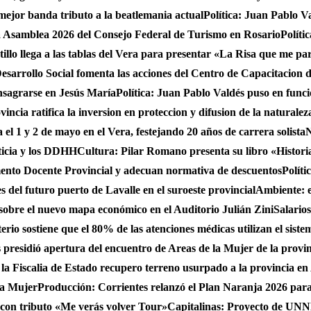
 mejor banda tributo a la beatlemania actual
Política: Juan Pablo V
a Asamblea 2026 del Consejo Federal de Turismo en Rosario
Políti
stillo llega a las tablas del Vera para presentar «La Risa que me pa
sarrollo Social fomenta las acciones del Centro de Capacitacion
onsagrarse en Jesús María
Política: Juan Pablo Valdés puso en func
incia ratifica la inversion en proteccion y difusion de la naturalez
 el 1 y 2 de mayo en el Vera, festejando 20 años de carrera solista
N
ticia y los DDHH
Cultura: Pilar Romano presenta su libro «Histori
ento Docente Provincial y adecuan normativa de descuentos
Políti
es del futuro puerto de Lavalle en el suroeste provincial
Ambiente: 
sobre el nuevo mapa económico en el Auditorio Julián Zini
Salario
erio sostiene que el 80% de las atenciones médicas utilizan el siste
presidió apertura del encuentro de Areas de la Mujer de la provi
 la Fiscalia de Estado recupero terreno usurpado a la provincia en
 la Mujer
Producción: Corrientes relanzó el Plan Naranja 2026 para 
, con tributo «Me verás volver Tour»
Capitalinas: Proyecto de UNNE