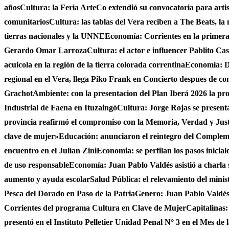
años
Cultura: la Feria ArteCo extendió su convocatoria para artista
comunitarios
Cultura: las tablas del Vera reciben a The Beats, la
tierras nacionales y la UNNE
Economía: Corrientes en la primer
Gerardo Omar Larroza
Cultura: el actor e influencer Pablito Ca
acuicola en la región de la tierra colorada correntina
Economia: De
regional en el Vera, llega Piko Frank en Concierto despues de c
Grachot
Ambiente: con la presentacion del Plan Iberá 2026 la prov
Industrial de Faena en Ituzaingó
Cultura: Jorge Rojas se presenta
provincia reafirmó el compromiso con la Memoria, Verdad y Jus
clave de mujer»
Educación: anunciaron el reintegro del Complem
encuentro en el Julían Zini
Economia: se perfilan los pasos inicial
de uso responsable
Economía: Juan Pablo Valdés asistió a charla 
aumento y ayuda escolar
Salud Pública: el relevamiento del minist
Pesca del Dorado en Paso de la Patria
Genero: Juan Pablo Valdés 
Corrientes del programa Cultura en Clave de Mujer
Capitalinas:
presentó en el Instituto Pelletier Unidad Penal N° 3 en el Mes de