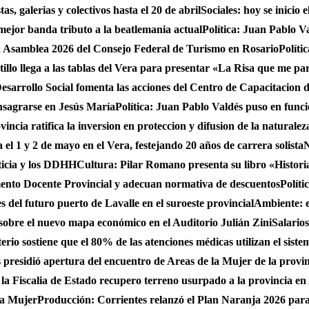
s, galerias y colectivos hasta el 20 de abril
Sociales: hoy se inicio
 mejor banda tributo a la beatlemania actual
Política: Juan Pablo V
a Asamblea 2026 del Consejo Federal de Turismo en Rosario
Políti
stillo llega a las tablas del Vera para presentar «La Risa que me pa
sarrollo Social fomenta las acciones del Centro de Capacitacion
onsagrarse en Jesús María
Política: Juan Pablo Valdés puso en func
incia ratifica la inversion en proteccion y difusion de la naturalez
 el 1 y 2 de mayo en el Vera, festejando 20 años de carrera solista
N
ticia y los DDHH
Cultura: Pilar Romano presenta su libro «Histori
ento Docente Provincial y adecuan normativa de descuentos
Políti
es del futuro puerto de Lavalle en el suroeste provincial
Ambiente: 
sobre el nuevo mapa económico en el Auditorio Julián Zini
Salario
erio sostiene que el 80% de las atenciones médicas utilizan el siste
presidió apertura del encuentro de Areas de la Mujer de la provi
 la Fiscalia de Estado recupero terreno usurpado a la provincia en
 la Mujer
Producción: Corrientes relanzó el Plan Naranja 2026 para 