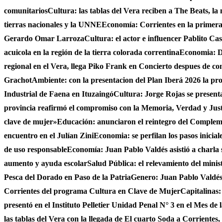
comunitarios
Cultura: las tablas del Vera reciben a The Beats, la
tierras nacionales y la UNNE
Economía: Corrientes en la primer
Gerardo Omar Larroza
Cultura: el actor e influencer Pablito Ca
acuicola en la región de la tierra colorada correntina
Economia: De
regional en el Vera, llega Piko Frank en Concierto despues de c
Grachot
Ambiente: con la presentacion del Plan Iberá 2026 la prov
Industrial de Faena en Ituzaingó
Cultura: Jorge Rojas se presenta
provincia reafirmó el compromiso con la Memoria, Verdad y Jus
clave de mujer»
Educación: anunciaron el reintegro del Complem
encuentro en el Julían Zini
Economia: se perfilan los pasos inicial
de uso responsable
Economía: Juan Pablo Valdés asistió a charla 
aumento y ayuda escolar
Salud Pública: el relevamiento del minist
Pesca del Dorado en Paso de la Patria
Genero: Juan Pablo Valdés 
Corrientes del programa Cultura en Clave de Mujer
Capitalinas:
presentó en el Instituto Pelletier Unidad Penal N° 3 en el Mes de
las tablas del Vera con la llegada de El cuarto Soda a Corrientes