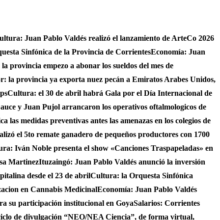
ultura: Juan Pablo Valdés realizó el lanzamiento de ArteCo 2026
questa Sinfónica de la Provincia de Corrientes
Economía: Juan
4 la provincia empezo a abonar los sueldos del mes de
r: la provincia ya exporta nuez pecán a Emiratos Arabes Unidos,
ups
Cultura: el 30 de abril habrá Gala por el Día Internacional de
auce y Juan Pujol arrancaron los operativos oftalmologicos de
fica las medidas preventivas antes las amenazas en los colegios de
ealizó el 5to remate ganadero de pequeños productores con 1700
ura: Iván Noble presenta el show «Canciones Traspapeladas» en
asa Martinez
Ituzaingó: Juan Pablo Valdés anunció la inversión
italina desde el 23 de abril
Cultura: la Orquesta Sinfónica
izacion en Cannabis Medicinal
Economía: Juan Pablo Valdés
ra su participación institucional en Goya
Salarios: Corrientes
ciclo de divulgación “NEO/NEA Ciencia”, de forma virtual,