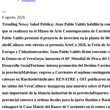
8 agosto, 2026
Trending News:
Salud Pública: Juan Pablo Valdés habilitó la co
que se realizará en el Museo de Arte Contemporaneo de Corrie
Pablo Valdés presentó el proyecto de inversion en la planta de fi
abril
Cultura: este viernes se presenta ArteCo 2026, la Feria de
Europa y China
Innovación: Juan Pablo Valdés firmó convenio c
la Danza en el Vera
Goya: lanzaron el 49° Mundial de Pesca del S
Desarrollo Social
Turismo: intensa promoción del Destino Corrient
la provincia
Malvinas: regreso a Corrientes el septimo contingente 
cabezas en Riachuelo
Sindicales: RENATRE y OIT publicaron un e
las tablas del Vera
Cultura: inauguran una muestra sobre el Patri
más importante de la historia industrial de la provincia
Deportes: 
provincial convoca a artistas locales para la ópera Bastián y Bast
reinaguró la Casa Matriz del Banco de Corrientes en el centro ca