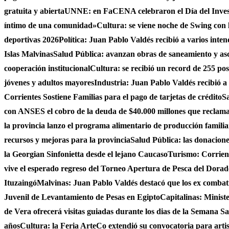
gratuita y abierta
UNNE: en FaCENA celebraron el Día del Investi
íntimo de una comunidad»
Cultura: se viene noche de Swing con l
deportivas 2026
Política: Juan Pablo Valdés recibió a varios inten
Islas Malvinas
Salud Pública: avanzan obras de saneamiento y asce
cooperación institucional
Cultura: se recibió un record de 255 po
jóvenes y adultos mayores
Industria: Juan Pablo Valdés recibió a
Corrientes Sostiene Familias para el pago de tarjetas de crédito
Sa
con ANSES el cobro de la deuda de $40.000 millones que reclama
la provincia lanzo el programa alimentario de producción famili
recursos y mejoras para la provincia
Salud Pública: las donacio
la Georgian Sinfonietta desde el lejano Caucaso
Turismo: Corrient
vive el esperado regreso del Torneo Apertura de Pesca del Dora
Ituzaingó
Malvinas: Juan Pablo Valdés destacó que los ex combati
Juvenil de Levantamiento de Pesas en Egipto
Capitalinas: Minist
de Vera ofrecerá visitas guiadas durante los dias de la Semana San
años
Cultura: la Feria ArteCo extendió su convocatoria para artista