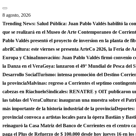
Saltar
al
8 agosto, 2026
contenido
Trending News:
Salud Pública: Juan Pablo Valdés habilitó la co
que se realizará en el Museo de Arte Contemporaneo de Corrie
Pablo Valdés presentó el proyecto de inversion en la planta de fi
abril
Cultura: este viernes se presenta ArteCo 2026, la Feria de
Europa y China
Innovación: Juan Pablo Valdés firmó convenio c
la Danza en el Vera
Goya: lanzaron el 49° Mundial de Pesca del S
Desarrollo Social
Turismo: intensa promoción del Destino Corrient
la provincia
Malvinas: regreso a Corrientes el septimo contingente 
cabezas en Riachuelo
Sindicales: RENATRE y OIT publicaron un e
las tablas del Vera
Cultura: inauguran una muestra sobre el Patri
más importante de la historia industrial de la provincia
Deportes: 
provincial convoca a artistas locales para la ópera Bastián y Bast
reinaguró la Casa Matriz del Banco de Corrientes en el centro ca
paga el Plus de Refuerzo de $ 100.000 desde hoy jueves 16 en los