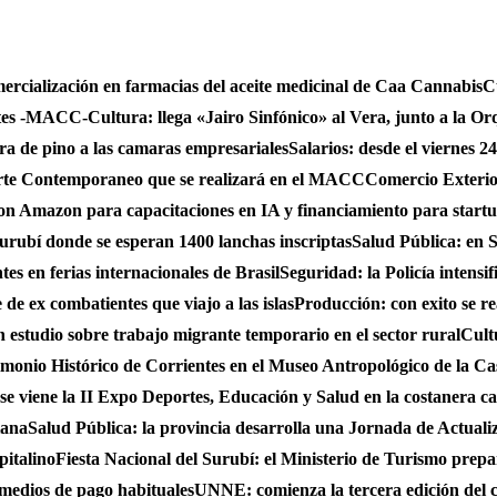
mercialización en farmacias del aceite medicinal de Caa Cannabis
C
ntes -MACC-
Cultura: llega «Jairo Sinfónico» al Vera, junto a la Or
bra de pino a las camaras empresariales
Salarios: desde el viernes 2
 Arte Contemporaneo que se realizará en el MACC
Comercio Exterio
on Amazon para capacitaciones en IA y financiamiento para start
urubí donde se esperan 1400 lanchas inscriptas
Salud Pública: en S
es en ferias internacionales de Brasil
Seguridad: la Policía intensi
de ex combatientes que viajo a las islas
Producción: con exito se r
studio sobre trabajo migrante temporario en el sector rural
Cult
monio Histórico de Corrientes en el Museo Antropológico de la C
se viene la II Expo Deportes, Educación y Salud en la costanera cap
iana
Salud Pública: la provincia desarrolla una Jornada de Actual
pitalino
Fiesta Nacional del Surubí: el Ministerio de Turismo prepa
 medios de pago habituales
UNNE: comienza la tercera edición del 