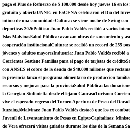
paga el Plus de Refuerzo de $ 100.000 desde hoy jueves 16 en los
gratuita y abierta
UNNE: en FaCENA celebraron el Día del Investi
íntimo de una comunidad»
Cultura: se viene noche de Swing con l
deportivas 2026
Política: Juan Pablo Valdés recibió a varios inten
Islas Malvinas
Salud Pública: avanzan obras de saneamiento y asce
cooperación institucional
Cultura: se recibió un record de 255 po
jóvenes y adultos mayores
Industria: Juan Pablo Valdés recibió a
Corrientes Sostiene Familias para el pago de tarjetas de crédito
Sa
con ANSES el cobro de la deuda de $40.000 millones que reclama
la provincia lanzo el programa alimentario de producción famili
recursos y mejoras para la provincia
Salud Pública: las donacio
la Georgian Sinfonietta desde el lejano Caucaso
Turismo: Corrient
vive el esperado regreso del Torneo Apertura de Pesca del Dora
Ituzaingó
Malvinas: Juan Pablo Valdés destacó que los ex combati
Juvenil de Levantamiento de Pesas en Egipto
Capitalinas: Minist
de Vera ofrecerá visitas guiadas durante los dias de la Semana San