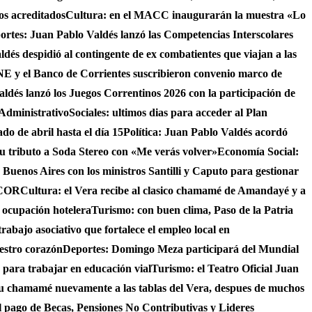
os acreditados
Cultura: en el MACC inaugurarán la muestra «Lo
ortes: Juan Pablo Valdés lanzó las Competencias Interscolares
ldés despidió al contingente de ex combatientes que viajan a las
 y el Banco de Corrientes suscribieron convenio marco de
ldés lanzó los Juegos Correntinos 2026 con la participación de
 Administrativo
Sociales: ultimos dias para acceder al Plan
do de abril hasta el día 15
Política: Juan Pablo Valdés acordó
su tributo a Soda Stereo con «Me verás volver»
Economía Social:
 Buenos Aires con los ministros Santilli y Caputo para gestionar
AICOR
Cultura: el Vera recibe al clasico chamamé de Amandayé y a
 ocupación hotelera
Turismo: con buen clima, Paso de la Patria
abajo asociativo que fortalece el empleo local en
uestro corazón
Deportes: Domingo Meza participará del Mundial
 para trabajar en educación vial
Turismo: el Teatro Oficial Juan
su chamamé nuevamente a las tablas del Vera, despues de muchos
 el pago de Becas, Pensiones No Contributivas y Lideres