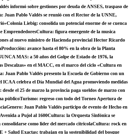
aldés informó sobre gestiones por deuda de ANSES, traspaso de
ca: Juan Pablo Valdés se reunió con el Rector de la UNNE,
rió»
Colonia Liebig: consolida un potencial enorme de se cuenca
 de Emprendedores
Cultura: figura emergente de la musica
iones al nuevo ministro de Hacienda provincial Hector Ricardo
a
Producción: avance hasta el 80% en la obra de la Planta
UNCA MAS: a 50 años del Golpe de Estado de 1976, la
as Descalzas» en el MACC, en el marco del ciclo «Cultura en
ca: Juan Pablo Valdés presento la Escuela de Gobierno con un
el ICAA celebra el Día Mundial del Agua promoviendo medidas
s: desde el 25 de marzo la provincia paga sueldos de marzo con
ma público
Turismo: regreso con todo del Torneo Apertura de
ncia
Genero: Juan Pablo Valdés participo de evento de Hecho en
 Avenida a Pujol al 1600
Cultura: la Orquesta Sinfónica se
consolidarse como lider del mercado citricola
Cultura: rock en
 + Salud Exactas: trabajan en la sostenibilidad del bosque