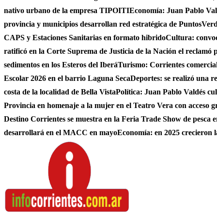
nativo urbano de la empresa TIPOITI
Economía: Juan Pablo Vald
provincia y municipios desarrollan red estratégica de PuntosVer
CAPS y Estaciones Sanitarias en formato hibrido
Cultura: convo
ratificó en la Corte Suprema de Justicia de la Nación el reclamó 
sedimentos en los Esteros del Iberá
Turismo: Corrientes comerciali
Escolar 2026 en el barrio Laguna Seca
Deportes: se realizó una r
costa de la localidad de Bella Vista
Política: Juan Pablo Valdés c
Provincia en homenaje a la mujer en el Teatro Vera con acceso g
Destino Corrientes se muestra en la Feria Trade Show de pesca e
desarrollará en el MACC en mayo
Economía: en 2025 crecieron l