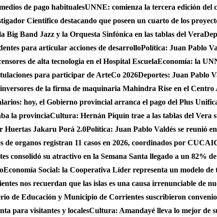
 medios de pago habituales
UNNE: comienza la tercera edición del 
gador Cientifico destacando que poseen un cuarto de los proyect
a Big Band Jazz y la Orquesta Sinfónica en las tablas del Vera
Dep
dentes para articular acciones de desarrollo
Política: Juan Pablo Va
nsores de alta tecnologia en el Hospital Escuela
Economía: la UNNE
stulaciones para participar de ArteCo 2026
Deportes: Juan Pablo Va
 inversores de la firma de maquinaria Mahindra Rise en el Centro
larios: hoy, el Gobierno provincial arranca el pago del Plus Unifica
ba la provincia
Cultura: Hernán Piquín trae a las tablas del Vera 
ar Huertas Jakaru Porá 2.0
Política: Juan Pablo Valdés se reunió en
nes de organos registran 11 casos en 2026, coordinados por CUC
es consolidó su atractivo en la Semana Santa llegado a un 82% de
do
Economía Social: la Cooperativa Líder representa un modelo de tr
entes nos recuerdan que las islas es una causa irrenunciable de n
erio de Educación y Municipio de Corrientes suscribieron convenio
ta para visitantes y locales
Cultura: Amandayé lleva lo mejor de 