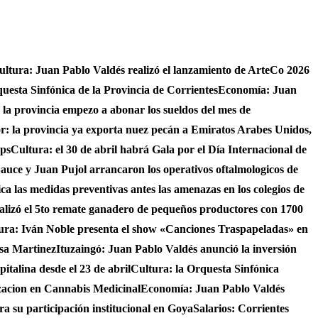
ultura: Juan Pablo Valdés realizó el lanzamiento de ArteCo 2026
questa Sinfónica de la Provincia de Corrientes
Economía: Juan
4 la provincia empezo a abonar los sueldos del mes de
r: la provincia ya exporta nuez pecán a Emiratos Arabes Unidos,
ups
Cultura: el 30 de abril habrá Gala por el Día Internacional de
auce y Juan Pujol arrancaron los operativos oftalmologicos de
fica las medidas preventivas antes las amenazas en los colegios de
ealizó el 5to remate ganadero de pequeños productores con 1700
ura: Iván Noble presenta el show «Canciones Traspapeladas» en
asa Martinez
Ituzaingó: Juan Pablo Valdés anunció la inversión
italina desde el 23 de abril
Cultura: la Orquesta Sinfónica
izacion en Cannabis Medicinal
Economía: Juan Pablo Valdés
ra su participación institucional en Goya
Salarios: Corrientes