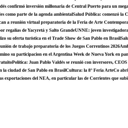
és confirmó inversión millonaria de Central Puerto para un mega
des como parte de la agenda ambiental
Salud Pública: comenzó la C
can a reunión virtual preparatoria de la Feria de Arte Contempo
por regalías de Yacyretá y Salto Grande
UNNE: joven investigadora
zo su oferta turística en el Trade Show de San Pablo en Brasil
Sal
eunión de trabajo preparatoria de los Juegos Correntinos 2026
Ambi
ulmino su participacion en el Argentina Week de Nueva York en pa
ratuito
Política: Juan Pablo Valdés se reunió con inversores, CEO
n la ciudad de San Pablo en Brasil
Cultura: la 8° Feria ArteCo abri
as exportaciones del NEA, en particular las de Corrientes que su