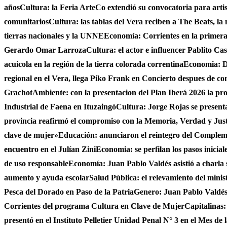
años
Cultura: la Feria ArteCo extendió su convocatoria para artista
comunitarios
Cultura: las tablas del Vera reciben a The Beats, la
tierras nacionales y la UNNE
Economía: Corrientes en la primer
Gerardo Omar Larroza
Cultura: el actor e influencer Pablito Ca
acuicola en la región de la tierra colorada correntina
Economia: De
regional en el Vera, llega Piko Frank en Concierto despues de c
Grachot
Ambiente: con la presentacion del Plan Iberá 2026 la prov
Industrial de Faena en Ituzaingó
Cultura: Jorge Rojas se presenta
provincia reafirmó el compromiso con la Memoria, Verdad y Jus
clave de mujer»
Educación: anunciaron el reintegro del Complem
encuentro en el Julían Zini
Economia: se perfilan los pasos inicial
de uso responsable
Economía: Juan Pablo Valdés asistió a charla 
aumento y ayuda escolar
Salud Pública: el relevamiento del minist
Pesca del Dorado en Paso de la Patria
Genero: Juan Pablo Valdés 
Corrientes del programa Cultura en Clave de Mujer
Capitalinas:
presentó en el Instituto Pelletier Unidad Penal N° 3 en el Mes de