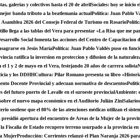
s, galerias y colectivos hasta el 20 de abril
Sociales: hoy se inicio
 mejor banda tributo a la beatlemania actual
Política: Juan Pablo V
a Asamblea 2026 del Consejo Federal de Turismo en Rosario
Políti
stillo llega a las tablas del Vera para presentar «La Risa que me pa
sarrollo Social fomenta las acciones del Centro de Capacitacion
onsagrarse en Jesús María
Política: Juan Pablo Valdés puso en func
incia ratifica la inversion en proteccion y difusion de la naturalez
 el 1 y 2 de mayo en el Vera, festejando 20 años de carrera solista
N
ticia y los DDHH
Cultura: Pilar Romano presenta su libro «Histori
ento Docente Provincial y adecuan normativa de descuentos
Políti
es del futuro puerto de Lavalle en el suroeste provincial
Ambiente: 
sobre el nuevo mapa económico en el Auditorio Julián Zini
Salario
erio sostiene que el 80% de las atenciones médicas utilizan el siste
presidió apertura del encuentro de Areas de la Mujer de la provi
 la Fiscalia de Estado recupero terreno usurpado a la provincia en
 la Mujer
Producción: Corrientes relanzó el Plan Naranja 2026 para 