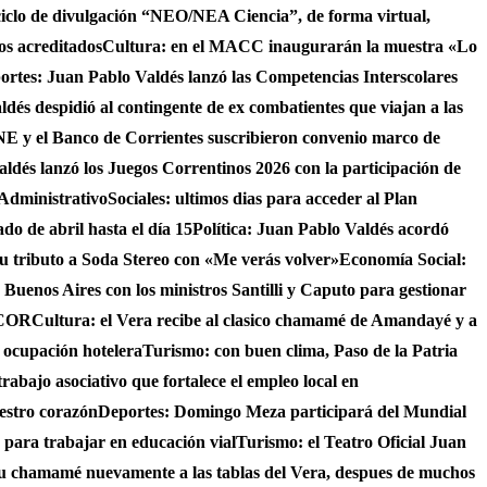
ciclo de divulgación “NEO/NEA Ciencia”, de forma virtual,
os acreditados
Cultura: en el MACC inaugurarán la muestra «Lo
ortes: Juan Pablo Valdés lanzó las Competencias Interscolares
ldés despidió al contingente de ex combatientes que viajan a las
 y el Banco de Corrientes suscribieron convenio marco de
ldés lanzó los Juegos Correntinos 2026 con la participación de
 Administrativo
Sociales: ultimos dias para acceder al Plan
do de abril hasta el día 15
Política: Juan Pablo Valdés acordó
su tributo a Soda Stereo con «Me verás volver»
Economía Social:
 Buenos Aires con los ministros Santilli y Caputo para gestionar
AICOR
Cultura: el Vera recibe al clasico chamamé de Amandayé y a
 ocupación hotelera
Turismo: con buen clima, Paso de la Patria
abajo asociativo que fortalece el empleo local en
uestro corazón
Deportes: Domingo Meza participará del Mundial
 para trabajar en educación vial
Turismo: el Teatro Oficial Juan
su chamamé nuevamente a las tablas del Vera, despues de muchos