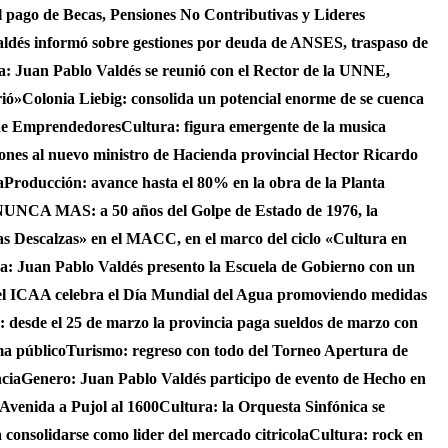
 el pago de Becas, Pensiones No Contributivas y Lideres
aldés informó sobre gestiones por deuda de ANSES, traspaso de
ca: Juan Pablo Valdés se reunió con el Rector de la UNNE,
rió»
Colonia Liebig: consolida un potencial enorme de se cuenca
 de Emprendedores
Cultura: figura emergente de la musica
iones al nuevo ministro de Hacienda provincial Hector Ricardo
a
Producción: avance hasta el 80% en la obra de la Planta
UNCA MAS: a 50 años del Golpe de Estado de 1976, la
as Descalzas» en el MACC, en el marco del ciclo «Cultura en
ca: Juan Pablo Valdés presento la Escuela de Gobierno con un
el ICAA celebra el Día Mundial del Agua promoviendo medidas
s: desde el 25 de marzo la provincia paga sueldos de marzo con
ma público
Turismo: regreso con todo del Torneo Apertura de
ncia
Genero: Juan Pablo Valdés participo de evento de Hecho en
 Avenida a Pujol al 1600
Cultura: la Orquesta Sinfónica se
consolidarse como lider del mercado citricola
Cultura: rock en