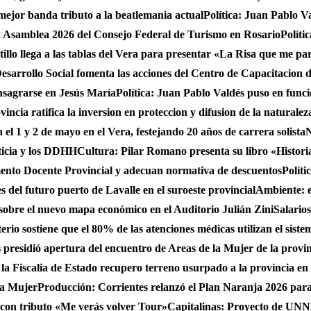
 mejor banda tributo a la beatlemania actual
Política: Juan Pablo V
a Asamblea 2026 del Consejo Federal de Turismo en Rosario
Políti
stillo llega a las tablas del Vera para presentar «La Risa que me pa
sarrollo Social fomenta las acciones del Centro de Capacitacion
onsagrarse en Jesús María
Política: Juan Pablo Valdés puso en func
incia ratifica la inversion en proteccion y difusion de la naturalez
 el 1 y 2 de mayo en el Vera, festejando 20 años de carrera solista
N
ticia y los DDHH
Cultura: Pilar Romano presenta su libro «Histori
ento Docente Provincial y adecuan normativa de descuentos
Políti
es del futuro puerto de Lavalle en el suroeste provincial
Ambiente: 
sobre el nuevo mapa económico en el Auditorio Julián Zini
Salario
erio sostiene que el 80% de las atenciones médicas utilizan el siste
presidió apertura del encuentro de Areas de la Mujer de la provi
 la Fiscalia de Estado recupero terreno usurpado a la provincia en
 la Mujer
Producción: Corrientes relanzó el Plan Naranja 2026 para 
, con tributo «Me verás volver Tour»
Capitalinas: Proyecto de UNNE