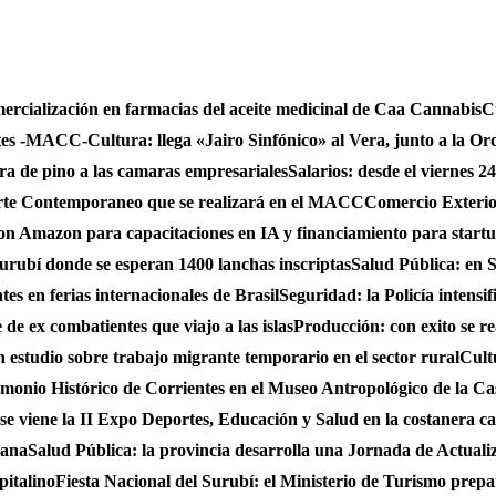
mercialización en farmacias del aceite medicinal de Caa Cannabis
C
ntes -MACC-
Cultura: llega «Jairo Sinfónico» al Vera, junto a la Or
bra de pino a las camaras empresariales
Salarios: desde el viernes 2
 Arte Contemporaneo que se realizará en el MACC
Comercio Exterio
on Amazon para capacitaciones en IA y financiamiento para start
urubí donde se esperan 1400 lanchas inscriptas
Salud Pública: en S
es en ferias internacionales de Brasil
Seguridad: la Policía intensi
de ex combatientes que viajo a las islas
Producción: con exito se r
studio sobre trabajo migrante temporario en el sector rural
Cult
monio Histórico de Corrientes en el Museo Antropológico de la C
se viene la II Expo Deportes, Educación y Salud en la costanera cap
iana
Salud Pública: la provincia desarrolla una Jornada de Actual
pitalino
Fiesta Nacional del Surubí: el Ministerio de Turismo prepa