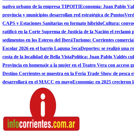
nativo urbano de la empresa TIPOITI
Economía: Juan Pablo Vald
provincia y municipios desarrollan red estratégica de PuntosVer
CAPS y Estaciones Sanitarias en formato hibrido
Cultura: convo
ratificó en la Corte Suprema de Justicia de la Nación el reclamó 
sedimentos en los Esteros del Iberá
Turismo: Corrientes comerciali
Escolar 2026 en el barrio Laguna Seca
Deportes: se realizó una r
costa de la localidad de Bella Vista
Política: Juan Pablo Valdés c
Provincia en homenaje a la mujer en el Teatro Vera con acceso g
Destino Corrientes se muestra en la Feria Trade Show de pesca e
desarrollará en el MACC en mayo
Economía: en 2025 crecieron l