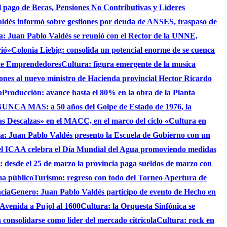
 el pago de Becas, Pensiones No Contributivas y Lideres
aldés informó sobre gestiones por deuda de ANSES, traspaso de
ca: Juan Pablo Valdés se reunió con el Rector de la UNNE,
rió»
Colonia Liebig: consolida un potencial enorme de se cuenca
 de Emprendedores
Cultura: figura emergente de la musica
iones al nuevo ministro de Hacienda provincial Hector Ricardo
a
Producción: avance hasta el 80% en la obra de la Planta
UNCA MAS: a 50 años del Golpe de Estado de 1976, la
as Descalzas» en el MACC, en el marco del ciclo «Cultura en
ca: Juan Pablo Valdés presento la Escuela de Gobierno con un
el ICAA celebra el Día Mundial del Agua promoviendo medidas
s: desde el 25 de marzo la provincia paga sueldos de marzo con
ma público
Turismo: regreso con todo del Torneo Apertura de
ncia
Genero: Juan Pablo Valdés participo de evento de Hecho en
 Avenida a Pujol al 1600
Cultura: la Orquesta Sinfónica se
consolidarse como lider del mercado citricola
Cultura: rock en