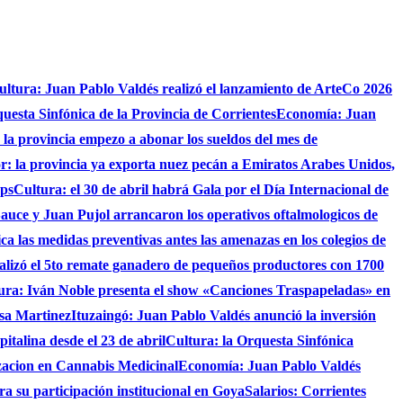
ultura: Juan Pablo Valdés realizó el lanzamiento de ArteCo 2026
questa Sinfónica de la Provincia de Corrientes
Economía: Juan
4 la provincia empezo a abonar los sueldos del mes de
r: la provincia ya exporta nuez pecán a Emiratos Arabes Unidos,
ups
Cultura: el 30 de abril habrá Gala por el Día Internacional de
auce y Juan Pujol arrancaron los operativos oftalmologicos de
fica las medidas preventivas antes las amenazas en los colegios de
ealizó el 5to remate ganadero de pequeños productores con 1700
ura: Iván Noble presenta el show «Canciones Traspapeladas» en
asa Martinez
Ituzaingó: Juan Pablo Valdés anunció la inversión
italina desde el 23 de abril
Cultura: la Orquesta Sinfónica
izacion en Cannabis Medicinal
Economía: Juan Pablo Valdés
ra su participación institucional en Goya
Salarios: Corrientes