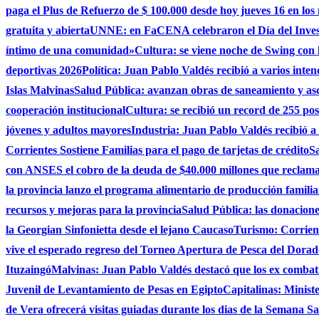
paga el Plus de Refuerzo de $ 100.000 desde hoy jueves 16 en los
gratuita y abierta
UNNE: en FaCENA celebraron el Día del Investi
íntimo de una comunidad»
Cultura: se viene noche de Swing con l
deportivas 2026
Política: Juan Pablo Valdés recibió a varios inten
Islas Malvinas
Salud Pública: avanzan obras de saneamiento y asce
cooperación institucional
Cultura: se recibió un record de 255 po
jóvenes y adultos mayores
Industria: Juan Pablo Valdés recibió a
Corrientes Sostiene Familias para el pago de tarjetas de crédito
Sa
con ANSES el cobro de la deuda de $40.000 millones que reclama
la provincia lanzo el programa alimentario de producción famili
recursos y mejoras para la provincia
Salud Pública: las donacio
la Georgian Sinfonietta desde el lejano Caucaso
Turismo: Corrient
vive el esperado regreso del Torneo Apertura de Pesca del Dora
Ituzaingó
Malvinas: Juan Pablo Valdés destacó que los ex combati
Juvenil de Levantamiento de Pesas en Egipto
Capitalinas: Minist
de Vera ofrecerá visitas guiadas durante los dias de la Semana San