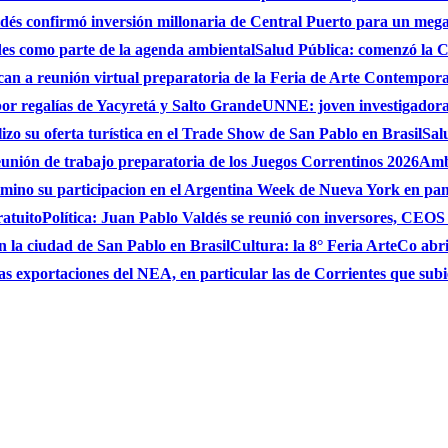
és confirmó inversión millonaria de Central Puerto para un mega
des como parte de la agenda ambiental
Salud Pública: comenzó la C
can a reunión virtual preparatoria de la Feria de Arte Contempo
por regalías de Yacyretá y Salto Grande
UNNE: joven investigadora
zo su oferta turística en el Trade Show de San Pablo en Brasil
Sal
eunión de trabajo preparatoria de los Juegos Correntinos 2026
Ambi
ulmino su participacion en el Argentina Week de Nueva York en pa
ratuito
Política: Juan Pablo Valdés se reunió con inversores, CEO
n la ciudad de San Pablo en Brasil
Cultura: la 8° Feria ArteCo abri
as exportaciones del NEA, en particular las de Corrientes que su