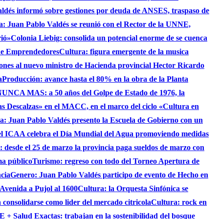
aldés informó sobre gestiones por deuda de ANSES, traspaso de
ca: Juan Pablo Valdés se reunió con el Rector de la UNNE,
rió»
Colonia Liebig: consolida un potencial enorme de se cuenca
 de Emprendedores
Cultura: figura emergente de la musica
iones al nuevo ministro de Hacienda provincial Hector Ricardo
a
Producción: avance hasta el 80% en la obra de la Planta
UNCA MAS: a 50 años del Golpe de Estado de 1976, la
as Descalzas» en el MACC, en el marco del ciclo «Cultura en
ca: Juan Pablo Valdés presento la Escuela de Gobierno con un
el ICAA celebra el Día Mundial del Agua promoviendo medidas
s: desde el 25 de marzo la provincia paga sueldos de marzo con
ma público
Turismo: regreso con todo del Torneo Apertura de
ncia
Genero: Juan Pablo Valdés participo de evento de Hecho en
 Avenida a Pujol al 1600
Cultura: la Orquesta Sinfónica se
consolidarse como lider del mercado citricola
Cultura: rock en
 + Salud Exactas: trabajan en la sostenibilidad del bosque