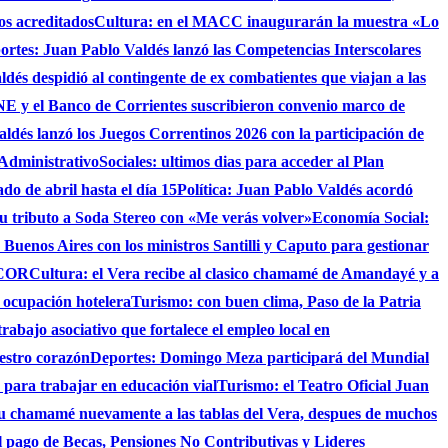
os acreditados
Cultura: en el MACC inaugurarán la muestra «Lo
ortes: Juan Pablo Valdés lanzó las Competencias Interscolares
ldés despidió al contingente de ex combatientes que viajan a las
 y el Banco de Corrientes suscribieron convenio marco de
ldés lanzó los Juegos Correntinos 2026 con la participación de
 Administrativo
Sociales: ultimos dias para acceder al Plan
do de abril hasta el día 15
Política: Juan Pablo Valdés acordó
su tributo a Soda Stereo con «Me verás volver»
Economía Social:
 Buenos Aires con los ministros Santilli y Caputo para gestionar
AICOR
Cultura: el Vera recibe al clasico chamamé de Amandayé y a
 ocupación hotelera
Turismo: con buen clima, Paso de la Patria
abajo asociativo que fortalece el empleo local en
uestro corazón
Deportes: Domingo Meza participará del Mundial
 para trabajar en educación vial
Turismo: el Teatro Oficial Juan
su chamamé nuevamente a las tablas del Vera, despues de muchos
 el pago de Becas, Pensiones No Contributivas y Lideres