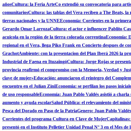
años
Cultura: la Feria ArteCo extendió su convocatoria para artista
comunitarios
Cultura: las tablas del Vera reciben a The Beats, la
tierras nacionales y la UNNE
Economía: Corrientes en la primer
Gerardo Omar Larroza
Cultura: el actor e influencer Pablito Ca
acuicola en la región de la tierra colorada correntina
Economia: De
regional en el Vera, llega Piko Frank en Concierto despues de c
Grachot
Ambiente: con la presentacion del Plan Iberá 2026 la prov
Industrial de Faena en Ituzaingó
Cultura: Jorge Rojas se presenta
provincia reafirmó el compromiso con la Memoria, Verdad y Jus
clave de mujer»
Educación: anunciaron el reintegro del Complem
encuentro en el Julían Zini
Economia: se perfilan los pasos inicial
de uso responsable
Economía: Juan Pablo Valdés asistió a charla 
aumento y ayuda escolar
Salud Pública: el relevamiento del minist
Pesca del Dorado en Paso de la Patria
Genero: Juan Pablo Valdés 
Corrientes del programa Cultura en Clave de Mujer
Capitalinas:
presentó en el Instituto Pelletier Unidad Penal N° 3 en el Mes de