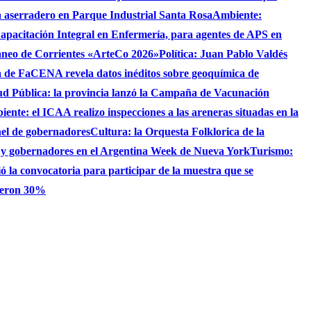
 aserradero en Parque Industrial Santa Rosa
Ambiente:
apacitación Integral en Enfermería, para agentes de APS en
raneo de Corrientes «ArteCo 2026»
Política: Juan Pablo Valdés
 de FaCENA revela datos inéditos sobre geoquímica de
ud Pública: la provincia lanzó la Campaña de Vacunación
ente: el ICAA realizo inspecciones a las areneras situadas en la
nel de gobernadores
Cultura: la Orquesta Folklorica de la
S y gobernadores en el Argentina Week de Nueva York
Turismo:
ó la convocatoria para participar de la muestra que se
bieron 30%