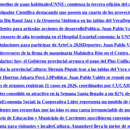
 medios de pago habituales
UNNE: comienza la tercera edición del 
gador Cientifico destacando que poseen un cuarto de los proyect
a Big Band Jazz y la Orquesta Sinfónica en las tablas del Vera
Dep
dentes para articular acciones de desarrollo
Política: Juan Pablo Va
nsores de alta tecnologia en el Hospital Escuela
Economía: la UNNE
stulaciones para participar de ArteCo 2026
Deportes: Juan Pablo Va
 inversores de la firma de maquinaria Mahindra Rise en el Centro
larios: hoy, el Gobierno provincial arranca el pago del Plus Unifica
ba la provincia
Cultura: Hernán Piquín trae a las tablas del Vera 
ar Huertas Jakaru Porá 2.0
Política: Juan Pablo Valdés se reunió en
nes de organos registran 11 casos en 2026, coordinados por CUC
es consolidó su atractivo en la Semana Santa llegado a un 82% de
do
Economía Social: la Cooperativa Líder representa un modelo de tr
entes nos recuerdan que las islas es una causa irrenunciable de n
erio de Educación y Municipio de Corrientes suscribieron convenio
ta para visitantes y locales
Cultura: Amandayé lleva lo mejor de 