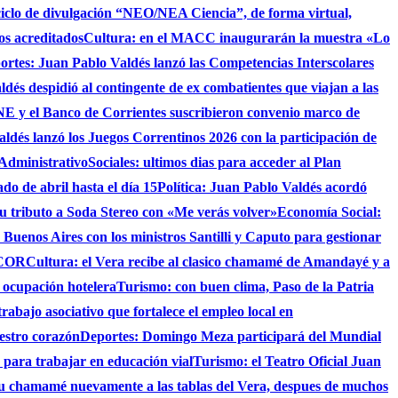
ciclo de divulgación “NEO/NEA Ciencia”, de forma virtual,
os acreditados
Cultura: en el MACC inaugurarán la muestra «Lo
ortes: Juan Pablo Valdés lanzó las Competencias Interscolares
ldés despidió al contingente de ex combatientes que viajan a las
 y el Banco de Corrientes suscribieron convenio marco de
ldés lanzó los Juegos Correntinos 2026 con la participación de
 Administrativo
Sociales: ultimos dias para acceder al Plan
do de abril hasta el día 15
Política: Juan Pablo Valdés acordó
su tributo a Soda Stereo con «Me verás volver»
Economía Social:
 Buenos Aires con los ministros Santilli y Caputo para gestionar
AICOR
Cultura: el Vera recibe al clasico chamamé de Amandayé y a
 ocupación hotelera
Turismo: con buen clima, Paso de la Patria
abajo asociativo que fortalece el empleo local en
uestro corazón
Deportes: Domingo Meza participará del Mundial
 para trabajar en educación vial
Turismo: el Teatro Oficial Juan
su chamamé nuevamente a las tablas del Vera, despues de muchos