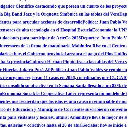
gador Cientifico destacando que poseen un cuarto de los proyect
a Big Band Jazz y la Orquesta Sinfónica en las tablas del Vera
Dep
dentes para articular acciones de desarrollo
Política: Juan Pablo Va
nsores de alta tecnologia en el Hospital Escuela
Economía: la UNNE
stulaciones para participar de ArteCo 2026
Deportes: Juan Pablo Va
 inversores de la firma de maquinaria Mahindra Rise en el Centro
larios: hoy, el Gobierno provincial arranca el pago del Plus Unifica
ba la provincia
Cultura: Hernán Piquín trae a las tablas del Vera 
ar Huertas Jakaru Porá 2.0
Política: Juan Pablo Valdés se reunió en
nes de organos registran 11 casos en 2026, coordinados por CUC
es consolidó su atractivo en la Semana Santa llegado a un 82% de
do
Economía Social: la Cooperativa Líder representa un modelo de tr
entes nos recuerdan que las islas es una causa irrenunciable de n
erio de Educación y Municipio de Corrientes suscribieron convenio
ta para visitantes y locales
Cultura: Amandayé lleva lo mejor de 
s, galerias y colectivos hasta el 20 de abril
Sociales: hoy se inicio