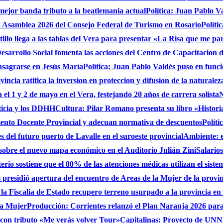
 mejor banda tributo a la beatlemania actual
Política: Juan Pablo V
a Asamblea 2026 del Consejo Federal de Turismo en Rosario
Políti
stillo llega a las tablas del Vera para presentar «La Risa que me pa
sarrollo Social fomenta las acciones del Centro de Capacitacion
onsagrarse en Jesús María
Política: Juan Pablo Valdés puso en func
incia ratifica la inversion en proteccion y difusion de la naturalez
 el 1 y 2 de mayo en el Vera, festejando 20 años de carrera solista
N
ticia y los DDHH
Cultura: Pilar Romano presenta su libro «Histori
ento Docente Provincial y adecuan normativa de descuentos
Políti
es del futuro puerto de Lavalle en el suroeste provincial
Ambiente: 
sobre el nuevo mapa económico en el Auditorio Julián Zini
Salario
erio sostiene que el 80% de las atenciones médicas utilizan el siste
presidió apertura del encuentro de Areas de la Mujer de la provi
 la Fiscalia de Estado recupero terreno usurpado a la provincia en
 la Mujer
Producción: Corrientes relanzó el Plan Naranja 2026 para 
, con tributo «Me verás volver Tour»
Capitalinas: Proyecto de UNNE