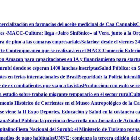
mercialización en farmacias del aceite medicinal de Caa Cannabis
C
ntes -MACC-
Cultura: llega «Jairo Sinfónico» al Vera, junto a la Or
bra de pino a las camaras empresariales
Salarios: desde el viernes 2
 Arte Contemporaneo que se realizará en el MACC
Comercio Exterio
on Amazon para capacitaciones en IA y financiamiento para start
urubí donde se esperan 1400 lanchas inscriptas
Salud Pública: en S
es en ferias internacionales de Brasil
Seguridad: la Policía intensi
de ex combatientes que viajo a las islas
Producción: con exito se r
studio sobre trabajo migrante temporario en el sector rural
Cult
monio Histórico de Corrientes en el Museo Antropológico de la C
se viene la II Expo Deportes, Educación y Salud en la costanera cap
iana
Salud Pública: la provincia desarrolla una Jornada de Actual
pitalino
Fiesta Nacional del Surubí: el Ministerio de Turismo prepa
 medios de pago habituales
UNNE: comienza la tercera edición del 