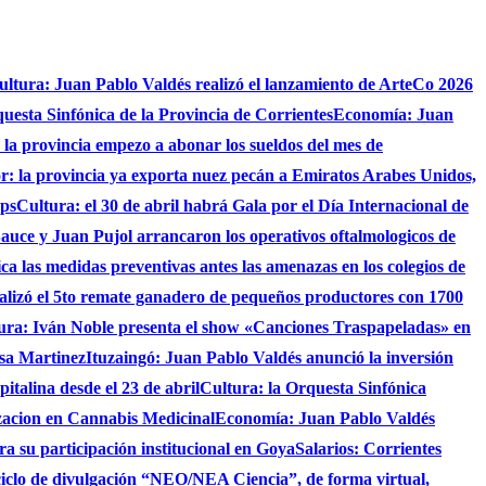
ultura: Juan Pablo Valdés realizó el lanzamiento de ArteCo 2026
questa Sinfónica de la Provincia de Corrientes
Economía: Juan
4 la provincia empezo a abonar los sueldos del mes de
r: la provincia ya exporta nuez pecán a Emiratos Arabes Unidos,
ups
Cultura: el 30 de abril habrá Gala por el Día Internacional de
auce y Juan Pujol arrancaron los operativos oftalmologicos de
fica las medidas preventivas antes las amenazas en los colegios de
ealizó el 5to remate ganadero de pequeños productores con 1700
ura: Iván Noble presenta el show «Canciones Traspapeladas» en
asa Martinez
Ituzaingó: Juan Pablo Valdés anunció la inversión
italina desde el 23 de abril
Cultura: la Orquesta Sinfónica
izacion en Cannabis Medicinal
Economía: Juan Pablo Valdés
ra su participación institucional en Goya
Salarios: Corrientes
ciclo de divulgación “NEO/NEA Ciencia”, de forma virtual,