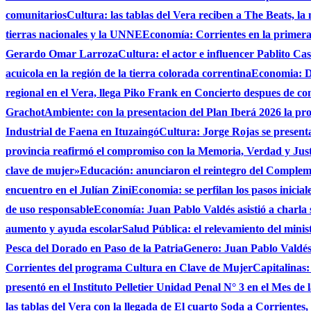
comunitarios
Cultura: las tablas del Vera reciben a The Beats, la
tierras nacionales y la UNNE
Economía: Corrientes en la primer
Gerardo Omar Larroza
Cultura: el actor e influencer Pablito Ca
acuicola en la región de la tierra colorada correntina
Economia: De
regional en el Vera, llega Piko Frank en Concierto despues de c
Grachot
Ambiente: con la presentacion del Plan Iberá 2026 la prov
Industrial de Faena en Ituzaingó
Cultura: Jorge Rojas se presenta
provincia reafirmó el compromiso con la Memoria, Verdad y Jus
clave de mujer»
Educación: anunciaron el reintegro del Complem
encuentro en el Julían Zini
Economia: se perfilan los pasos inicial
de uso responsable
Economía: Juan Pablo Valdés asistió a charla 
aumento y ayuda escolar
Salud Pública: el relevamiento del minist
Pesca del Dorado en Paso de la Patria
Genero: Juan Pablo Valdés 
Corrientes del programa Cultura en Clave de Mujer
Capitalinas:
presentó en el Instituto Pelletier Unidad Penal N° 3 en el Mes de
las tablas del Vera con la llegada de El cuarto Soda a Corrientes