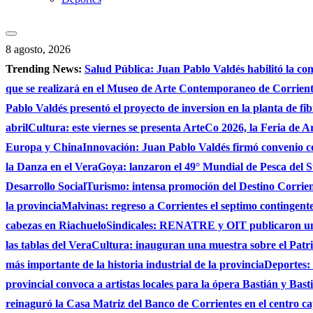
8 agosto, 2026
Trending News:
Salud Pública: Juan Pablo Valdés habilitó la co
que se realizará en el Museo de Arte Contemporaneo de Corrie
Pablo Valdés presentó el proyecto de inversion en la planta de fi
abril
Cultura: este viernes se presenta ArteCo 2026, la Feria de
Europa y China
Innovación: Juan Pablo Valdés firmó convenio c
la Danza en el Vera
Goya: lanzaron el 49° Mundial de Pesca del S
Desarrollo Social
Turismo: intensa promoción del Destino Corrient
la provincia
Malvinas: regreso a Corrientes el septimo contingente 
cabezas en Riachuelo
Sindicales: RENATRE y OIT publicaron un e
las tablas del Vera
Cultura: inauguran una muestra sobre el Patri
más importante de la historia industrial de la provincia
Deportes: 
provincial convoca a artistas locales para la ópera Bastián y Bast
reinaguró la Casa Matriz del Banco de Corrientes en el centro ca