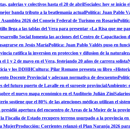
s, galerias y colectivos hasta el 20 de abril
Sociales: hoy se inicio
 mejor banda tributo a la beatlemania actual
Política: Juan Pablo V
a Asamblea 2026 del Consejo Federal de Turismo en Rosario
Políti
stillo llega a las tablas del Vera para presentar «La Risa que me pa
sarrollo Social fomenta las acciones del Centro de Capacitacion
onsagrarse en Jesús María
Política: Juan Pablo Valdés puso en func
incia ratifica la inversion en proteccion y difusion de la naturalez
 el 1 y 2 de mayo en el Vera, festejando 20 años de carrera solista
N
ticia y los DDHH
Cultura: Pilar Romano presenta su libro «Histori
ento Docente Provincial y adecuan normativa de descuentos
Políti
es del futuro puerto de Lavalle en el suroeste provincial
Ambiente: 
sobre el nuevo mapa económico en el Auditorio Julián Zini
Salario
erio sostiene que el 80% de las atenciones médicas utilizan el siste
presidió apertura del encuentro de Areas de la Mujer de la provi
 la Fiscalia de Estado recupero terreno usurpado a la provincia en
 la Mujer
Producción: Corrientes relanzó el Plan Naranja 2026 para 