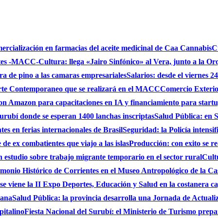
mercialización en farmacias del aceite medicinal de Caa Cannabis
C
ntes -MACC-
Cultura: llega «Jairo Sinfónico» al Vera, junto a la Or
bra de pino a las camaras empresariales
Salarios: desde el viernes 2
 Arte Contemporaneo que se realizará en el MACC
Comercio Exterio
on Amazon para capacitaciones en IA y financiamiento para start
urubí donde se esperan 1400 lanchas inscriptas
Salud Pública: en S
es en ferias internacionales de Brasil
Seguridad: la Policía intensi
de ex combatientes que viajo a las islas
Producción: con exito se r
studio sobre trabajo migrante temporario en el sector rural
Cult
monio Histórico de Corrientes en el Museo Antropológico de la C
se viene la II Expo Deportes, Educación y Salud en la costanera cap
iana
Salud Pública: la provincia desarrolla una Jornada de Actual
pitalino
Fiesta Nacional del Surubí: el Ministerio de Turismo prepa