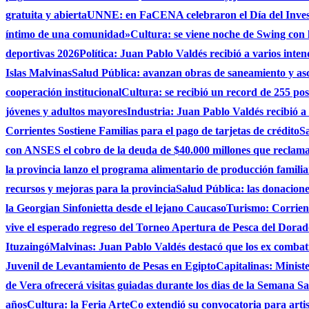
gratuita y abierta
UNNE: en FaCENA celebraron el Día del Investi
íntimo de una comunidad»
Cultura: se viene noche de Swing con l
deportivas 2026
Política: Juan Pablo Valdés recibió a varios inten
Islas Malvinas
Salud Pública: avanzan obras de saneamiento y asce
cooperación institucional
Cultura: se recibió un record de 255 po
jóvenes y adultos mayores
Industria: Juan Pablo Valdés recibió a
Corrientes Sostiene Familias para el pago de tarjetas de crédito
Sa
con ANSES el cobro de la deuda de $40.000 millones que reclama
la provincia lanzo el programa alimentario de producción famili
recursos y mejoras para la provincia
Salud Pública: las donacio
la Georgian Sinfonietta desde el lejano Caucaso
Turismo: Corrient
vive el esperado regreso del Torneo Apertura de Pesca del Dora
Ituzaingó
Malvinas: Juan Pablo Valdés destacó que los ex combati
Juvenil de Levantamiento de Pesas en Egipto
Capitalinas: Minist
de Vera ofrecerá visitas guiadas durante los dias de la Semana San
años
Cultura: la Feria ArteCo extendió su convocatoria para artista