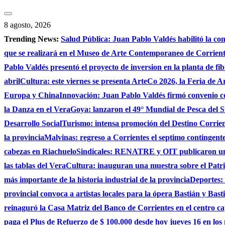
Saltar
al
8 agosto, 2026
contenido
Trending News:
Salud Pública: Juan Pablo Valdés habilitó la co
que se realizará en el Museo de Arte Contemporaneo de Corrie
Pablo Valdés presentó el proyecto de inversion en la planta de fi
abril
Cultura: este viernes se presenta ArteCo 2026, la Feria de
Europa y China
Innovación: Juan Pablo Valdés firmó convenio c
la Danza en el Vera
Goya: lanzaron el 49° Mundial de Pesca del S
Desarrollo Social
Turismo: intensa promoción del Destino Corrient
la provincia
Malvinas: regreso a Corrientes el septimo contingente 
cabezas en Riachuelo
Sindicales: RENATRE y OIT publicaron un e
las tablas del Vera
Cultura: inauguran una muestra sobre el Patri
más importante de la historia industrial de la provincia
Deportes: 
provincial convoca a artistas locales para la ópera Bastián y Bast
reinaguró la Casa Matriz del Banco de Corrientes en el centro ca
paga el Plus de Refuerzo de $ 100.000 desde hoy jueves 16 en los