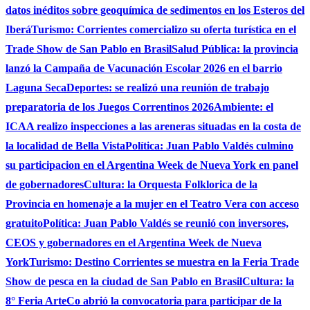
datos inéditos sobre geoquímica de sedimentos en los Esteros del
Iberá
Turismo: Corrientes comercializo su oferta turística en el
Trade Show de San Pablo en Brasil
Salud Pública: la provincia
lanzó la Campaña de Vacunación Escolar 2026 en el barrio
Laguna Seca
Deportes: se realizó una reunión de trabajo
preparatoria de los Juegos Correntinos 2026
Ambiente: el
ICAA realizo inspecciones a las areneras situadas en la costa de
la localidad de Bella Vista
Política: Juan Pablo Valdés culmino
su participacion en el Argentina Week de Nueva York en panel
de gobernadores
Cultura: la Orquesta Folklorica de la
Provincia en homenaje a la mujer en el Teatro Vera con acceso
gratuito
Política: Juan Pablo Valdés se reunió con inversores,
CEOS y gobernadores en el Argentina Week de Nueva
York
Turismo: Destino Corrientes se muestra en la Feria Trade
Show de pesca en la ciudad de San Pablo en Brasil
Cultura: la
8° Feria ArteCo abrió la convocatoria para participar de la