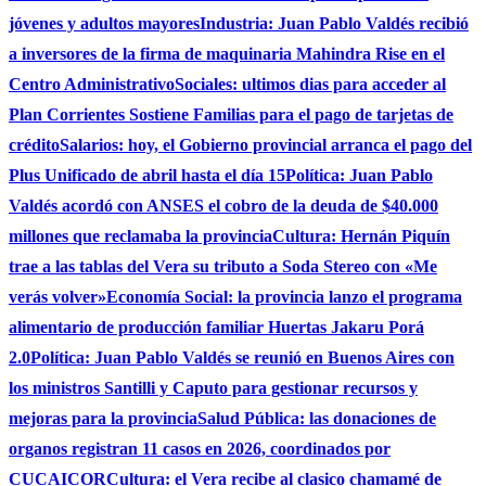
jóvenes y adultos mayores
Industria: Juan Pablo Valdés recibió
a inversores de la firma de maquinaria Mahindra Rise en el
Centro Administrativo
Sociales: ultimos dias para acceder al
Plan Corrientes Sostiene Familias para el pago de tarjetas de
crédito
Salarios: hoy, el Gobierno provincial arranca el pago del
Plus Unificado de abril hasta el día 15
Política: Juan Pablo
Valdés acordó con ANSES el cobro de la deuda de $40.000
millones que reclamaba la provincia
Cultura: Hernán Piquín
trae a las tablas del Vera su tributo a Soda Stereo con «Me
verás volver»
Economía Social: la provincia lanzo el programa
alimentario de producción familiar Huertas Jakaru Porá
2.0
Política: Juan Pablo Valdés se reunió en Buenos Aires con
los ministros Santilli y Caputo para gestionar recursos y
mejoras para la provincia
Salud Pública: las donaciones de
organos registran 11 casos en 2026, coordinados por
CUCAICOR
Cultura: el Vera recibe al clasico chamamé de