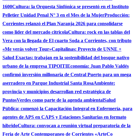
1600
Cultura: la Orquesta Sinfónica se presentó en el Instituto
Pelletier Unidad Penal N° 3 en el Mes de la Mujer
Producción:
Corrientes relanzó el Plan Naranja 2026 para consolidarse
como lider del mercado citricola
Cultura: rock en las tablas del
Vera con la llegada de El cuarto Soda a Corrientes, con tributo
«Me verás volver Tour»
Capitalinas: Proyecto de UNNE +
Salud Exactas: trabajan en la sostenibilidad del bosque nativo
urbano de la empresa TIPOITI
Economía: Juan Pablo Valdés
confirmó inversión millonaria de Central Puerto para un mega
aserradero en Parque Industrial Santa Rosa
Ambiente:
provincia y municipios desarrollan red estratégica de
PuntosVerdes como parte de la agenda ambiental
Salud
Pública: comenzó la Capacitación Integral en Enfermería, para
agentes de APS en CAPS y Estaciones Sanitarias en formato
hibrido
Cultura: convocan a reunión virtual preparatoria de la
Feria de Arte Contemporaneo de Corrientes «ArteCo