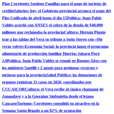
Plan Corrientes Sostiene Familias para el pago de tarjetas de
crédito
Salarios: hoy, el Gobierno provincial arranca el pago del
Plus Unificado de abril hasta el día 15
Política: Juan Pablo
Valdés acordó con ANSES el cobro de la deuda de $40.000
millones que reclamaba la provincia
Cultura: Hernán Piquín
trae a las tablas del Vera su tributo a Soda Stereo con «Me
verás volver»
Economía Social: la provincia lanzo el programa
alimentario de producción familiar Huertas Jakaru Porá
2.0
Política: Juan Pablo Valdés se reunió en Buenos Aires con
los ministros Santilli y Caputo para gestionar recursos y
mejoras para la provincia
Salud Pública: las donaciones de
organos registran 11 casos en 2026, coordinados por
CUCAICOR
Cultura: el Vera recibe al clasico chamamé de
Amandayé y a la Georgian Sinfonietta desde el lejano
Caucaso
Turismo: Corrientes consolidó su atractivo en la
Semana Santa llegado a un 82% de ocupación