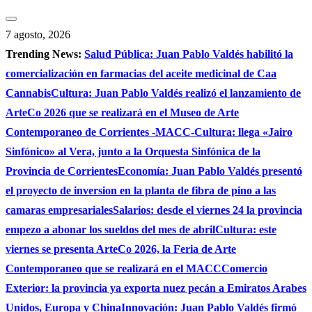
Saltar
al
7 agosto, 2026
contenido
Trending News:
Salud Pública: Juan Pablo Valdés habilitó la
comercialización en farmacias del aceite medicinal de Caa
Cannabis
Cultura: Juan Pablo Valdés realizó el lanzamiento de
ArteCo 2026 que se realizará en el Museo de Arte
Contemporaneo de Corrientes -MACC-
Cultura: llega «Jairo
Sinfónico» al Vera, junto a la Orquesta Sinfónica de la
Provincia de Corrientes
Economía: Juan Pablo Valdés presentó
el proyecto de inversion en la planta de fibra de pino a las
camaras empresariales
Salarios: desde el viernes 24 la provincia
empezo a abonar los sueldos del mes de abril
Cultura: este
viernes se presenta ArteCo 2026, la Feria de Arte
Contemporaneo que se realizará en el MACC
Comercio
Exterior: la provincia ya exporta nuez pecán a Emiratos Arabes
Unidos, Europa y China
Innovación: Juan Pablo Valdés firmó