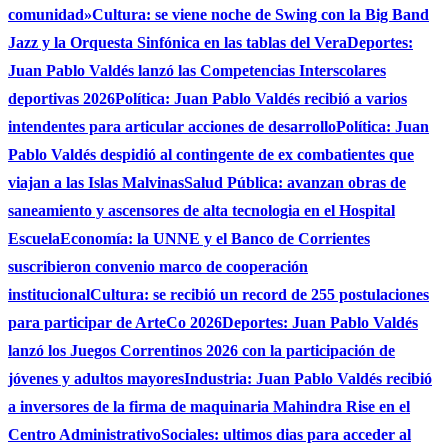
comunidad»
Cultura: se viene noche de Swing con la Big Band
Jazz y la Orquesta Sinfónica en las tablas del Vera
Deportes:
Juan Pablo Valdés lanzó las Competencias Interscolares
deportivas 2026
Política: Juan Pablo Valdés recibió a varios
intendentes para articular acciones de desarrollo
Política: Juan
Pablo Valdés despidió al contingente de ex combatientes que
viajan a las Islas Malvinas
Salud Pública: avanzan obras de
saneamiento y ascensores de alta tecnologia en el Hospital
Escuela
Economía: la UNNE y el Banco de Corrientes
suscribieron convenio marco de cooperación
institucional
Cultura: se recibió un record de 255 postulaciones
para participar de ArteCo 2026
Deportes: Juan Pablo Valdés
lanzó los Juegos Correntinos 2026 con la participación de
jóvenes y adultos mayores
Industria: Juan Pablo Valdés recibió
a inversores de la firma de maquinaria Mahindra Rise en el
Centro Administrativo
Sociales: ultimos dias para acceder al