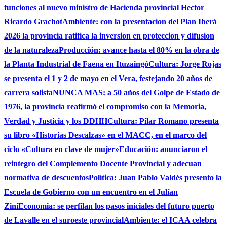
funciones al nuevo ministro de Hacienda provincial Hector
Ricardo Grachot
Ambiente: con la presentacion del Plan Iberá
2026 la provincia ratifica la inversion en proteccion y difusion
de la naturaleza
Producción: avance hasta el 80% en la obra de
la Planta Industrial de Faena en Ituzaingó
Cultura: Jorge Rojas
se presenta el 1 y 2 de mayo en el Vera, festejando 20 años de
carrera solista
NUNCA MAS: a 50 años del Golpe de Estado de
1976, la provincia reafirmó el compromiso con la Memoria,
Verdad y Justicia y los DDHH
Cultura: Pilar Romano presenta
su libro «Historias Descalzas» en el MACC, en el marco del
ciclo «Cultura en clave de mujer»
Educación: anunciaron el
reintegro del Complemento Docente Provincial y adecuan
normativa de descuentos
Política: Juan Pablo Valdés presento la
Escuela de Gobierno con un encuentro en el Julían
Zini
Economia: se perfilan los pasos iniciales del futuro puerto
de Lavalle en el suroeste provincial
Ambiente: el ICAA celebra