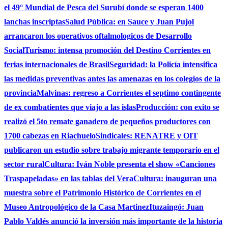
el 49° Mundial de Pesca del Surubí donde se esperan 1400
lanchas inscriptas
Salud Pública: en Sauce y Juan Pujol
arrancaron los operativos oftalmologicos de Desarrollo
Social
Turismo: intensa promoción del Destino Corrientes en
ferias internacionales de Brasil
Seguridad: la Policía intensifica
las medidas preventivas antes las amenazas en los colegios de la
provincia
Malvinas: regreso a Corrientes el septimo contingente
de ex combatientes que viajo a las islas
Producción: con exito se
realizó el 5to remate ganadero de pequeños productores con
1700 cabezas en Riachuelo
Sindicales: RENATRE y OIT
publicaron un estudio sobre trabajo migrante temporario en el
sector rural
Cultura: Iván Noble presenta el show «Canciones
Traspapeladas» en las tablas del Vera
Cultura: inauguran una
muestra sobre el Patrimonio Histórico de Corrientes en el
Museo Antropológico de la Casa Martinez
Ituzaingó: Juan
Pablo Valdés anunció la inversión más importante de la historia