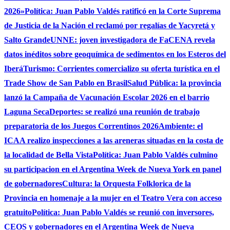
2026»
Política: Juan Pablo Valdés ratificó en la Corte Suprema
de Justicia de la Nación el reclamó por regalías de Yacyretá y
Salto Grande
UNNE: joven investigadora de FaCENA revela
datos inéditos sobre geoquímica de sedimentos en los Esteros del
Iberá
Turismo: Corrientes comercializo su oferta turística en el
Trade Show de San Pablo en Brasil
Salud Pública: la provincia
lanzó la Campaña de Vacunación Escolar 2026 en el barrio
Laguna Seca
Deportes: se realizó una reunión de trabajo
preparatoria de los Juegos Correntinos 2026
Ambiente: el
ICAA realizo inspecciones a las areneras situadas en la costa de
la localidad de Bella Vista
Política: Juan Pablo Valdés culmino
su participacion en el Argentina Week de Nueva York en panel
de gobernadores
Cultura: la Orquesta Folklorica de la
Provincia en homenaje a la mujer en el Teatro Vera con acceso
gratuito
Política: Juan Pablo Valdés se reunió con inversores,
CEOS y gobernadores en el Argentina Week de Nueva