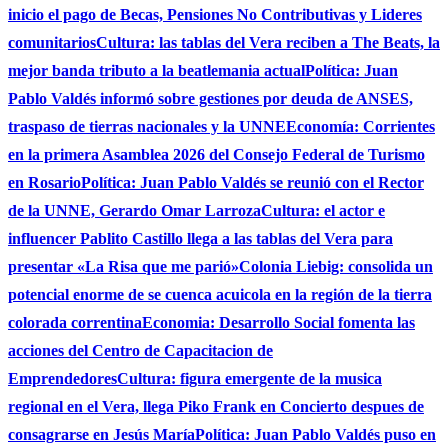
inicio el pago de Becas, Pensiones No Contributivas y Lideres
comunitarios
Cultura: las tablas del Vera reciben a The Beats, la
mejor banda tributo a la beatlemania actual
Política: Juan
Pablo Valdés informó sobre gestiones por deuda de ANSES,
traspaso de tierras nacionales y la UNNE
Economía: Corrientes
en la primera Asamblea 2026 del Consejo Federal de Turismo
en Rosario
Política: Juan Pablo Valdés se reunió con el Rector
de la UNNE, Gerardo Omar Larroza
Cultura: el actor e
influencer Pablito Castillo llega a las tablas del Vera para
presentar «La Risa que me parió»
Colonia Liebig: consolida un
potencial enorme de se cuenca acuicola en la región de la tierra
colorada correntina
Economia: Desarrollo Social fomenta las
acciones del Centro de Capacitacion de
Emprendedores
Cultura: figura emergente de la musica
regional en el Vera, llega Piko Frank en Concierto despues de
consagrarse en Jesús María
Política: Juan Pablo Valdés puso en