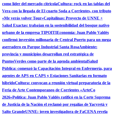
como lider del mercado citricola
Cultura: rock en las tablas del
Vera con la llegada de El cuarto Soda a Corrientes, con tributo
«Me verás volver Tour»
Capitalinas: Proyecto de UNNE +
Salud Exactas: trabajan en la sostenibilidad del bosque nativo
urbano de la empresa TIPOITI
Economía: Juan Pablo Valdés
confirmó inversión millonaria de Central Puerto para un mega
aserradero en Parque Industrial Santa Rosa
Ambiente:
provincia y municipios desarrollan red estratégica de
PuntosVerdes como parte de la agenda ambiental
Salud
Pública: comenzó la Capacitación Integral en Enfermería, para
agentes de APS en CAPS y Estaciones Sanitarias en formato
hibrido
Cultura: convocan a reunión virtual preparatoria de la
Feria de Arte Contemporaneo de Corrientes «ArteCo
2026»
Política: Juan Pablo Valdés ratificó en la Corte Suprema
de Justicia de la Nación el reclamó por regalías de Yacyretá y
Salto Grande
UNNE: joven investigadora de FaCENA revela