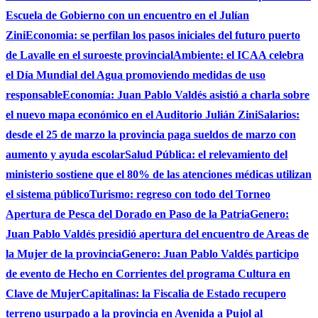
Escuela de Gobierno con un encuentro en el Julían
Zini
Economia: se perfilan los pasos iniciales del futuro puerto
de Lavalle en el suroeste provincial
Ambiente: el ICAA celebra
el Día Mundial del Agua promoviendo medidas de uso
responsable
Economía: Juan Pablo Valdés asistió a charla sobre
el nuevo mapa económico en el Auditorio Julián Zini
Salarios:
desde el 25 de marzo la provincia paga sueldos de marzo con
aumento y ayuda escolar
Salud Pública: el relevamiento del
ministerio sostiene que el 80% de las atenciones médicas utilizan
el sistema público
Turismo: regreso con todo del Torneo
Apertura de Pesca del Dorado en Paso de la Patria
Genero:
Juan Pablo Valdés presidió apertura del encuentro de Areas de
la Mujer de la provincia
Genero: Juan Pablo Valdés participo
de evento de Hecho en Corrientes del programa Cultura en
Clave de Mujer
Capitalinas: la Fiscalia de Estado recupero
terreno usurpado a la provincia en Avenida a Pujol al