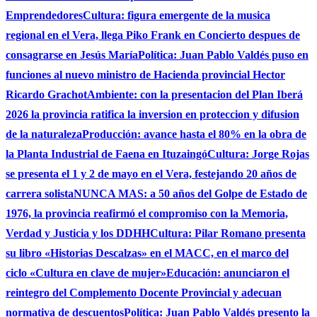
Emprendedores
Cultura: figura emergente de la musica
regional en el Vera, llega Piko Frank en Concierto despues de
consagrarse en Jesús María
Política: Juan Pablo Valdés puso en
funciones al nuevo ministro de Hacienda provincial Hector
Ricardo Grachot
Ambiente: con la presentacion del Plan Iberá
2026 la provincia ratifica la inversion en proteccion y difusion
de la naturaleza
Producción: avance hasta el 80% en la obra de
la Planta Industrial de Faena en Ituzaingó
Cultura: Jorge Rojas
se presenta el 1 y 2 de mayo en el Vera, festejando 20 años de
carrera solista
NUNCA MAS: a 50 años del Golpe de Estado de
1976, la provincia reafirmó el compromiso con la Memoria,
Verdad y Justicia y los DDHH
Cultura: Pilar Romano presenta
su libro «Historias Descalzas» en el MACC, en el marco del
ciclo «Cultura en clave de mujer»
Educación: anunciaron el
reintegro del Complemento Docente Provincial y adecuan
normativa de descuentos
Política: Juan Pablo Valdés presento la