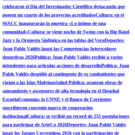
celebraron el Día del Investigador Cientifico destacando que
poseen un cuarto de los proyectos acreditados
Cultura: en el
MACC inaugurarán la muestra «Lo íntimo de una
comunidad»
Cultura: se viene noche de Swing con la Big Band
Jazz y la Orquesta Sinfónica en las tablas del Vera
Deportes:
Juan Pablo Valdés lanzó las Competencias Interscolares
deportivas 2026
Política: Juan Pablo Valdés recibió a varios
intendentes para articular acciones de desarrollo
Política: Juan
Pablo Valdés despidió al contingente de ex combatientes que
viajan a las Islas Malvinas
Salud Pública: avanzan obras de
saneamiento y ascensores de alta tecnologia en el Hospital
Escuela
Economía: la UNNE y el Banco de Corrientes
suscribieron convenio marco de cooperación
institucional
Cultura: se recibió un record de 255 postulaciones
para participar de ArteCo 2026
Deportes: Juan Pablo Valdés
lanzó los Juegos Correntinos 2026 con la participación de