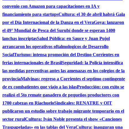
convenio con Amazon para capacitaciones en IA y
financiamiento para startups
Cultura: el 30 de abril habrá Gala
por el Día Internacional de la Danza en el Vera
Goya: lanzaron
el 49° Mundial de Pesca del Surubí donde se esperan 1400
lanchas inscriptas
Salud Pública: en Sauce y Juan Pujol
arrancaron los operativos oftalmologicos de Desarrollo
Social
Turismo: intensa promoción del Destino Corrientes en
ferias internacionales de Brasil
Seguridad: la Policía intensifica
las medidas preventivas antes las amenazas en los colegios de la
provincia
Malvinas: regreso a Corrientes el septimo contingente
de ex combatientes que viajo a las islas
Producción: con exito se
realizó el 5to remate ganadero de pequeños productores con
1700 cabezas en Riachuelo
Sindicales: RENATRE y OIT
publicaron un estudio sobre trabajo migrante temporario en el
sector rural
Cultura: Iván Noble presenta el show «Canciones
Traspapeladas» en las tablas del Vera
Cultura: inauguran una