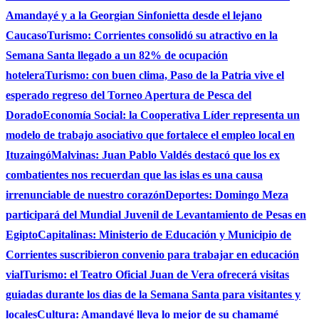
Amandayé y a la Georgian Sinfonietta desde el lejano
Caucaso
Turismo: Corrientes consolidó su atractivo en la
Semana Santa llegado a un 82% de ocupación
hotelera
Turismo: con buen clima, Paso de la Patria vive el
esperado regreso del Torneo Apertura de Pesca del
Dorado
Economía Social: la Cooperativa Líder representa un
modelo de trabajo asociativo que fortalece el empleo local en
Ituzaingó
Malvinas: Juan Pablo Valdés destacó que los ex
combatientes nos recuerdan que las islas es una causa
irrenunciable de nuestro corazón
Deportes: Domingo Meza
participará del Mundial Juvenil de Levantamiento de Pesas en
Egipto
Capitalinas: Ministerio de Educación y Municipio de
Corrientes suscribieron convenio para trabajar en educación
vial
Turismo: el Teatro Oficial Juan de Vera ofrecerá visitas
guiadas durante los dias de la Semana Santa para visitantes y
locales
Cultura: Amandayé lleva lo mejor de su chamamé