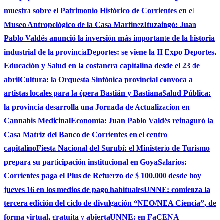
muestra sobre el Patrimonio Histórico de Corrientes en el
Museo Antropológico de la Casa Martinez
Ituzaingó: Juan
Pablo Valdés anunció la inversión más importante de la historia
industrial de la provincia
Deportes: se viene la II Expo Deportes,
Educación y Salud en la costanera capitalina desde el 23 de
abril
Cultura: la Orquesta Sinfónica provincial convoca a
artistas locales para la ópera Bastián y Bastiana
Salud Pública:
la provincia desarrolla una Jornada de Actualizacion en
Cannabis Medicinal
Economía: Juan Pablo Valdés reinaguró la
Casa Matriz del Banco de Corrientes en el centro
capitalino
Fiesta Nacional del Surubí: el Ministerio de Turismo
prepara su participación institucional en Goya
Salarios:
Corrientes paga el Plus de Refuerzo de $ 100.000 desde hoy
jueves 16 en los medios de pago habituales
UNNE: comienza la
tercera edición del ciclo de divulgación “NEO/NEA Ciencia”, de
forma virtual, gratuita y abierta
UNNE: en FaCENA