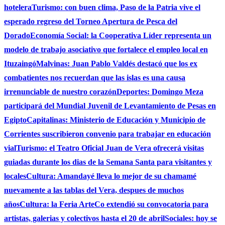
hotelera
Turismo: con buen clima, Paso de la Patria vive el
esperado regreso del Torneo Apertura de Pesca del
Dorado
Economía Social: la Cooperativa Líder representa un
modelo de trabajo asociativo que fortalece el empleo local en
Ituzaingó
Malvinas: Juan Pablo Valdés destacó que los ex
combatientes nos recuerdan que las islas es una causa
irrenunciable de nuestro corazón
Deportes: Domingo Meza
participará del Mundial Juvenil de Levantamiento de Pesas en
Egipto
Capitalinas: Ministerio de Educación y Municipio de
Corrientes suscribieron convenio para trabajar en educación
vial
Turismo: el Teatro Oficial Juan de Vera ofrecerá visitas
guiadas durante los dias de la Semana Santa para visitantes y
locales
Cultura: Amandayé lleva lo mejor de su chamamé
nuevamente a las tablas del Vera, despues de muchos
años
Cultura: la Feria ArteCo extendió su convocatoria para
artistas, galerias y colectivos hasta el 20 de abril
Sociales: hoy se