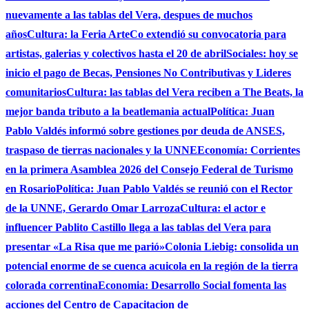
nuevamente a las tablas del Vera, despues de muchos
años
Cultura: la Feria ArteCo extendió su convocatoria para
artistas, galerias y colectivos hasta el 20 de abril
Sociales: hoy se
inicio el pago de Becas, Pensiones No Contributivas y Lideres
comunitarios
Cultura: las tablas del Vera reciben a The Beats, la
mejor banda tributo a la beatlemania actual
Política: Juan
Pablo Valdés informó sobre gestiones por deuda de ANSES,
traspaso de tierras nacionales y la UNNE
Economía: Corrientes
en la primera Asamblea 2026 del Consejo Federal de Turismo
en Rosario
Política: Juan Pablo Valdés se reunió con el Rector
de la UNNE, Gerardo Omar Larroza
Cultura: el actor e
influencer Pablito Castillo llega a las tablas del Vera para
presentar «La Risa que me parió»
Colonia Liebig: consolida un
potencial enorme de se cuenca acuicola en la región de la tierra
colorada correntina
Economia: Desarrollo Social fomenta las
acciones del Centro de Capacitacion de