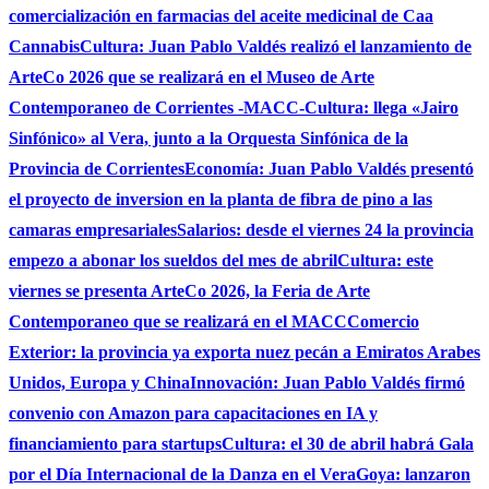
comercialización en farmacias del aceite medicinal de Caa
Cannabis
Cultura: Juan Pablo Valdés realizó el lanzamiento de
ArteCo 2026 que se realizará en el Museo de Arte
Contemporaneo de Corrientes -MACC-
Cultura: llega «Jairo
Sinfónico» al Vera, junto a la Orquesta Sinfónica de la
Provincia de Corrientes
Economía: Juan Pablo Valdés presentó
el proyecto de inversion en la planta de fibra de pino a las
camaras empresariales
Salarios: desde el viernes 24 la provincia
empezo a abonar los sueldos del mes de abril
Cultura: este
viernes se presenta ArteCo 2026, la Feria de Arte
Contemporaneo que se realizará en el MACC
Comercio
Exterior: la provincia ya exporta nuez pecán a Emiratos Arabes
Unidos, Europa y China
Innovación: Juan Pablo Valdés firmó
convenio con Amazon para capacitaciones en IA y
financiamiento para startups
Cultura: el 30 de abril habrá Gala
por el Día Internacional de la Danza en el Vera
Goya: lanzaron