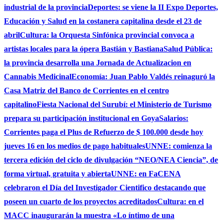
industrial de la provincia
Deportes: se viene la II Expo Deportes,
Educación y Salud en la costanera capitalina desde el 23 de
abril
Cultura: la Orquesta Sinfónica provincial convoca a
artistas locales para la ópera Bastián y Bastiana
Salud Pública:
la provincia desarrolla una Jornada de Actualizacion en
Cannabis Medicinal
Economía: Juan Pablo Valdés reinaguró la
Casa Matriz del Banco de Corrientes en el centro
capitalino
Fiesta Nacional del Surubí: el Ministerio de Turismo
prepara su participación institucional en Goya
Salarios:
Corrientes paga el Plus de Refuerzo de $ 100.000 desde hoy
jueves 16 en los medios de pago habituales
UNNE: comienza la
tercera edición del ciclo de divulgación “NEO/NEA Ciencia”, de
forma virtual, gratuita y abierta
UNNE: en FaCENA
celebraron el Día del Investigador Cientifico destacando que
poseen un cuarto de los proyectos acreditados
Cultura: en el
MACC inaugurarán la muestra «Lo íntimo de una