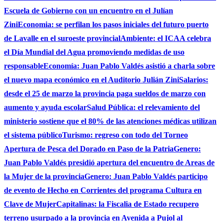
Escuela de Gobierno con un encuentro en el Julían
Zini
Economia: se perfilan los pasos iniciales del futuro puerto
de Lavalle en el suroeste provincial
Ambiente: el ICAA celebra
el Día Mundial del Agua promoviendo medidas de uso
responsable
Economía: Juan Pablo Valdés asistió a charla sobre
el nuevo mapa económico en el Auditorio Julián Zini
Salarios:
desde el 25 de marzo la provincia paga sueldos de marzo con
aumento y ayuda escolar
Salud Pública: el relevamiento del
ministerio sostiene que el 80% de las atenciones médicas utilizan
el sistema público
Turismo: regreso con todo del Torneo
Apertura de Pesca del Dorado en Paso de la Patria
Genero:
Juan Pablo Valdés presidió apertura del encuentro de Areas de
la Mujer de la provincia
Genero: Juan Pablo Valdés participo
de evento de Hecho en Corrientes del programa Cultura en
Clave de Mujer
Capitalinas: la Fiscalia de Estado recupero
terreno usurpado a la provincia en Avenida a Pujol al