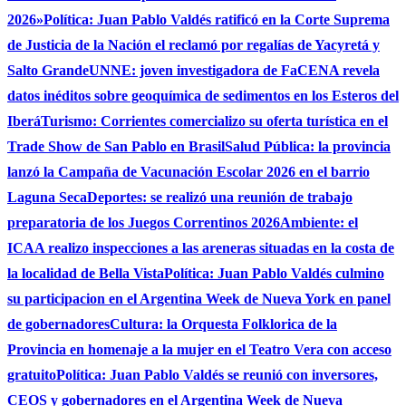
2026»
Política: Juan Pablo Valdés ratificó en la Corte Suprema
de Justicia de la Nación el reclamó por regalías de Yacyretá y
Salto Grande
UNNE: joven investigadora de FaCENA revela
datos inéditos sobre geoquímica de sedimentos en los Esteros del
Iberá
Turismo: Corrientes comercializo su oferta turística en el
Trade Show de San Pablo en Brasil
Salud Pública: la provincia
lanzó la Campaña de Vacunación Escolar 2026 en el barrio
Laguna Seca
Deportes: se realizó una reunión de trabajo
preparatoria de los Juegos Correntinos 2026
Ambiente: el
ICAA realizo inspecciones a las areneras situadas en la costa de
la localidad de Bella Vista
Política: Juan Pablo Valdés culmino
su participacion en el Argentina Week de Nueva York en panel
de gobernadores
Cultura: la Orquesta Folklorica de la
Provincia en homenaje a la mujer en el Teatro Vera con acceso
gratuito
Política: Juan Pablo Valdés se reunió con inversores,
CEOS y gobernadores en el Argentina Week de Nueva