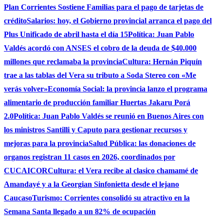
Plan Corrientes Sostiene Familias para el pago de tarjetas de
crédito
Salarios: hoy, el Gobierno provincial arranca el pago del
Plus Unificado de abril hasta el día 15
Política: Juan Pablo
Valdés acordó con ANSES el cobro de la deuda de $40.000
millones que reclamaba la provincia
Cultura: Hernán Piquín
trae a las tablas del Vera su tributo a Soda Stereo con «Me
verás volver»
Economía Social: la provincia lanzo el programa
alimentario de producción familiar Huertas Jakaru Porá
2.0
Política: Juan Pablo Valdés se reunió en Buenos Aires con
los ministros Santilli y Caputo para gestionar recursos y
mejoras para la provincia
Salud Pública: las donaciones de
organos registran 11 casos en 2026, coordinados por
CUCAICOR
Cultura: el Vera recibe al clasico chamamé de
Amandayé y a la Georgian Sinfonietta desde el lejano
Caucaso
Turismo: Corrientes consolidó su atractivo en la
Semana Santa llegado a un 82% de ocupación