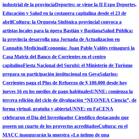
industrial de la provincia
Deportes: se viene la II Expo Deportes,
Educación y Salud en la costanera capitalina desde el 23 de
abril
Cultura: la Orquesta Sinfónica provincial convoca a
artistas locales para la ópera Bastián y Bastiana
Salud Pública:
la provincia desarrolla una Jornada de Actualizacion en
Cannabis Medicinal
Economía: Juan Pablo Valdés reinaguró la
Casa Matriz del Banco de Corrientes en el centro
capitalino
Fiesta Nacional del Surubí: el Ministerio de Turismo
prepara su participación institucional en Goya
Salarios:
Corrientes paga el Plus de Refuerzo de $ 100.000 desde hoy
jueves 16 en los medios de pago habituales
UNNE: comienza la
tercera edición del ciclo de divulgación “NEO/NEA Ciencia”, de
forma virtual, gratuita y abierta
UNNE: en FaCENA
celebraron el Día del Investigador Cientifico destacando que
poseen un cuarto de los proyectos acreditados
Cultura: en el
MACC inaugurarán la muestra «Lo íntimo de una