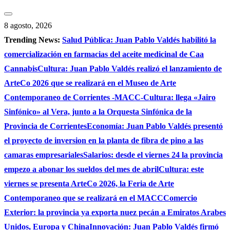
Saltar
al
8 agosto, 2026
contenido
Trending News:
Salud Pública: Juan Pablo Valdés habilitó la
comercialización en farmacias del aceite medicinal de Caa
Cannabis
Cultura: Juan Pablo Valdés realizó el lanzamiento de
ArteCo 2026 que se realizará en el Museo de Arte
Contemporaneo de Corrientes -MACC-
Cultura: llega «Jairo
Sinfónico» al Vera, junto a la Orquesta Sinfónica de la
Provincia de Corrientes
Economía: Juan Pablo Valdés presentó
el proyecto de inversion en la planta de fibra de pino a las
camaras empresariales
Salarios: desde el viernes 24 la provincia
empezo a abonar los sueldos del mes de abril
Cultura: este
viernes se presenta ArteCo 2026, la Feria de Arte
Contemporaneo que se realizará en el MACC
Comercio
Exterior: la provincia ya exporta nuez pecán a Emiratos Arabes
Unidos, Europa y China
Innovación: Juan Pablo Valdés firmó