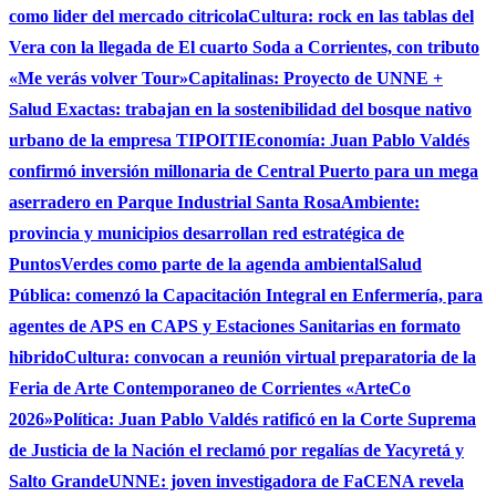
como lider del mercado citricola
Cultura: rock en las tablas del
Vera con la llegada de El cuarto Soda a Corrientes, con tributo
«Me verás volver Tour»
Capitalinas: Proyecto de UNNE +
Salud Exactas: trabajan en la sostenibilidad del bosque nativo
urbano de la empresa TIPOITI
Economía: Juan Pablo Valdés
confirmó inversión millonaria de Central Puerto para un mega
aserradero en Parque Industrial Santa Rosa
Ambiente:
provincia y municipios desarrollan red estratégica de
PuntosVerdes como parte de la agenda ambiental
Salud
Pública: comenzó la Capacitación Integral en Enfermería, para
agentes de APS en CAPS y Estaciones Sanitarias en formato
hibrido
Cultura: convocan a reunión virtual preparatoria de la
Feria de Arte Contemporaneo de Corrientes «ArteCo
2026»
Política: Juan Pablo Valdés ratificó en la Corte Suprema
de Justicia de la Nación el reclamó por regalías de Yacyretá y
Salto Grande
UNNE: joven investigadora de FaCENA revela