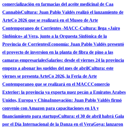
comercialización en farmacias del aceite medicinal de Caa
Cannabis
Cultura: Juan Pablo Valdés realizó el lanzamiento de
ArteCo 2026 que se realizará en el Museo de Arte
Contemporaneo de Corrientes -MACC-
Cultura: llega «Jairo
Sinfónico» al Vera, junto a la Orquesta Sinfónica de la
Provincia de Corrientes
Economía: Juan Pablo Valdés presentó
el proyecto de inversion en la planta de fibra de pino a las
camaras empresariales
Salarios: desde el viernes 24 la provincia
empezo a abonar los sueldos del mes de abril
Cultura: este
viernes se presenta ArteCo 2026, la Feria de Arte
Contemporaneo que se realizará en el MACC
Comercio
Exterior: la provincia ya exporta nuez pecán a Emiratos Arabes
Unidos, Europa y China
Innovación: Juan Pablo Valdés firmó
convenio con Amazon para capacitaciones en IA y
financiamiento para startups
Cultura: el 30 de abril habrá Gala
por el Día Internacional de la Danza en el Vera
Goya: lanzaron