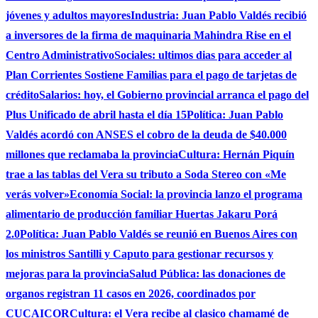
jóvenes y adultos mayores
Industria: Juan Pablo Valdés recibió
a inversores de la firma de maquinaria Mahindra Rise en el
Centro Administrativo
Sociales: ultimos dias para acceder al
Plan Corrientes Sostiene Familias para el pago de tarjetas de
crédito
Salarios: hoy, el Gobierno provincial arranca el pago del
Plus Unificado de abril hasta el día 15
Política: Juan Pablo
Valdés acordó con ANSES el cobro de la deuda de $40.000
millones que reclamaba la provincia
Cultura: Hernán Piquín
trae a las tablas del Vera su tributo a Soda Stereo con «Me
verás volver»
Economía Social: la provincia lanzo el programa
alimentario de producción familiar Huertas Jakaru Porá
2.0
Política: Juan Pablo Valdés se reunió en Buenos Aires con
los ministros Santilli y Caputo para gestionar recursos y
mejoras para la provincia
Salud Pública: las donaciones de
organos registran 11 casos en 2026, coordinados por
CUCAICOR
Cultura: el Vera recibe al clasico chamamé de