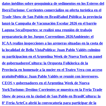
datos inéditos sobre geoquímica de sedimentos en los Esteros del
Iberá
Turismo: Corrientes comercializo su oferta turística en el
Trade Show de San Pablo en Brasil
Salud Pública: la provincia
lanzó la Campaña de Vacunación Escolar 2026 en el barrio
Laguna Seca
Deportes: se realizó una reunión de trabajo
preparatoria de los Juegos Correntinos 2026
Ambiente: el
ICAA realizo inspecciones a las areneras situadas en la costa de
la localidad de Bella Vista
Política: Juan Pablo Valdés culmino
su participacion en el Argentina Week de Nueva York en panel
de gobernadores
Cultura: la Orquesta Folklorica de la
Provincia en homenaje a la mujer en el Teatro Vera con acceso
gratuito
Política: Juan Pablo Valdés se reunió con inversores,
CEOS y gobernadores en el Argentina Week de Nueva
York
Turismo: Destino Corrientes se muestra en la Feria Trade
Show de pesca en la ciudad de San Pablo en Brasil
Cultura: la
8° Feria ArteCo abrió la convocatoria para participar de la