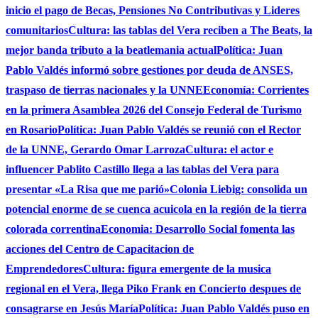
inicio el pago de Becas, Pensiones No Contributivas y Lideres
comunitarios
Cultura: las tablas del Vera reciben a The Beats, la
mejor banda tributo a la beatlemania actual
Política: Juan
Pablo Valdés informó sobre gestiones por deuda de ANSES,
traspaso de tierras nacionales y la UNNE
Economía: Corrientes
en la primera Asamblea 2026 del Consejo Federal de Turismo
en Rosario
Política: Juan Pablo Valdés se reunió con el Rector
de la UNNE, Gerardo Omar Larroza
Cultura: el actor e
influencer Pablito Castillo llega a las tablas del Vera para
presentar «La Risa que me parió»
Colonia Liebig: consolida un
potencial enorme de se cuenca acuicola en la región de la tierra
colorada correntina
Economia: Desarrollo Social fomenta las
acciones del Centro de Capacitacion de
Emprendedores
Cultura: figura emergente de la musica
regional en el Vera, llega Piko Frank en Concierto despues de
consagrarse en Jesús María
Política: Juan Pablo Valdés puso en