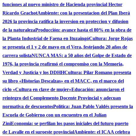
funciones al nuevo ministro de Hacienda provincial Hector
Ricardo Grachot
Ambiente: con la presentacion del Plan Iberá
2026 la provincia ratifica la inversion en proteccion y difusion
de la naturaleza
Producción: avance hasta el 80% en la obra de
la Planta Industrial de Faena en Ituzaingó
Cultura: Jorge Rojas
se presenta el 1 y 2 de mayo en el Vera, festejando 20 años de
carrera solista
NUNCA MAS: a 50 años del Golpe de Estado de
1976, la provincia reafirmó el compromiso con la Memoria,
Verdad y Justicia y los DDHH
Cultura: Pilar Romano presenta
su libro «Historias Descalzas» en el MACC, en el marco del
ciclo «Cultura en clave de mujer»
Educación: anunciaron el
reintegro del Complemento Docente Provincial y adecuan
normativa de descuentos
Política: Juan Pablo Valdés presento la
Escuela de Gobierno con un encuentro en el Julían
Zini
Economia: se perfilan los pasos iniciales del futuro puerto
de Lavalle en el suroeste provincial
Ambiente: el ICAA celebra