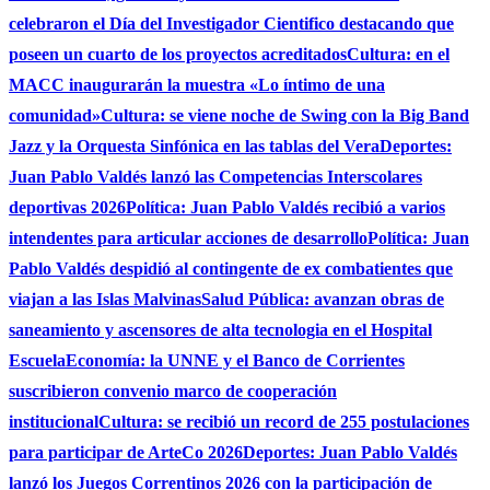
celebraron el Día del Investigador Cientifico destacando que
poseen un cuarto de los proyectos acreditados
Cultura: en el
MACC inaugurarán la muestra «Lo íntimo de una
comunidad»
Cultura: se viene noche de Swing con la Big Band
Jazz y la Orquesta Sinfónica en las tablas del Vera
Deportes:
Juan Pablo Valdés lanzó las Competencias Interscolares
deportivas 2026
Política: Juan Pablo Valdés recibió a varios
intendentes para articular acciones de desarrollo
Política: Juan
Pablo Valdés despidió al contingente de ex combatientes que
viajan a las Islas Malvinas
Salud Pública: avanzan obras de
saneamiento y ascensores de alta tecnologia en el Hospital
Escuela
Economía: la UNNE y el Banco de Corrientes
suscribieron convenio marco de cooperación
institucional
Cultura: se recibió un record de 255 postulaciones
para participar de ArteCo 2026
Deportes: Juan Pablo Valdés
lanzó los Juegos Correntinos 2026 con la participación de