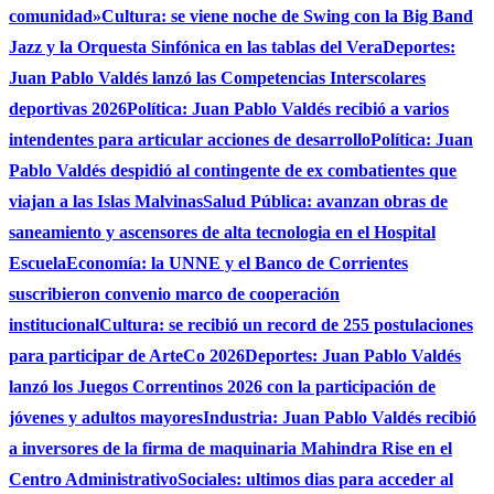
comunidad»
Cultura: se viene noche de Swing con la Big Band
Jazz y la Orquesta Sinfónica en las tablas del Vera
Deportes:
Juan Pablo Valdés lanzó las Competencias Interscolares
deportivas 2026
Política: Juan Pablo Valdés recibió a varios
intendentes para articular acciones de desarrollo
Política: Juan
Pablo Valdés despidió al contingente de ex combatientes que
viajan a las Islas Malvinas
Salud Pública: avanzan obras de
saneamiento y ascensores de alta tecnologia en el Hospital
Escuela
Economía: la UNNE y el Banco de Corrientes
suscribieron convenio marco de cooperación
institucional
Cultura: se recibió un record de 255 postulaciones
para participar de ArteCo 2026
Deportes: Juan Pablo Valdés
lanzó los Juegos Correntinos 2026 con la participación de
jóvenes y adultos mayores
Industria: Juan Pablo Valdés recibió
a inversores de la firma de maquinaria Mahindra Rise en el
Centro Administrativo
Sociales: ultimos dias para acceder al