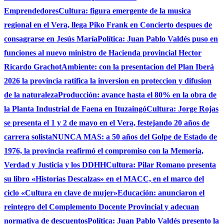
Emprendedores
Cultura: figura emergente de la musica
regional en el Vera, llega Piko Frank en Concierto despues de
consagrarse en Jesús María
Política: Juan Pablo Valdés puso en
funciones al nuevo ministro de Hacienda provincial Hector
Ricardo Grachot
Ambiente: con la presentacion del Plan Iberá
2026 la provincia ratifica la inversion en proteccion y difusion
de la naturaleza
Producción: avance hasta el 80% en la obra de
la Planta Industrial de Faena en Ituzaingó
Cultura: Jorge Rojas
se presenta el 1 y 2 de mayo en el Vera, festejando 20 años de
carrera solista
NUNCA MAS: a 50 años del Golpe de Estado de
1976, la provincia reafirmó el compromiso con la Memoria,
Verdad y Justicia y los DDHH
Cultura: Pilar Romano presenta
su libro «Historias Descalzas» en el MACC, en el marco del
ciclo «Cultura en clave de mujer»
Educación: anunciaron el
reintegro del Complemento Docente Provincial y adecuan
normativa de descuentos
Política: Juan Pablo Valdés presento la