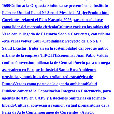
1600
Cultura: la Orquesta Sinfónica se presentó en el Instituto
Pelletier Unidad Penal N° 3 en el Mes de la Mujer
Producción:
Corrientes relanzó el Plan Naranja 2026 para consolidarse
como lider del mercado citricola
Cultura: rock en las tablas del
Vera con la llegada de El cuarto Soda a Corrientes, con tributo
«Me verás volver Tour»
Capitalinas: Proyecto de UNNE +
Salud Exactas: trabajan en la sostenibilidad del bosque nativo
urbano de la empresa TIPOITI
Economía: Juan Pablo Valdés
confirmó inversión millonaria de Central Puerto para un mega
aserradero en Parque Industrial Santa Rosa
Ambiente:
provincia y municipios desarrollan red estratégica de
PuntosVerdes como parte de la agenda ambiental
Salud
Pública: comenzó la Capacitación Integral en Enfermería, para
agentes de APS en CAPS y Estaciones Sanitarias en formato
hibrido
Cultura: convocan a reunión virtual preparatoria de la
Feria de Arte Contemporaneo de Corrientes «ArteCo