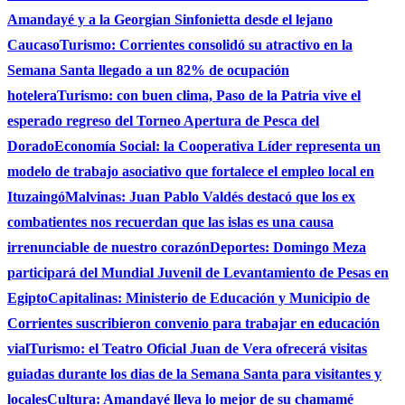
Amandayé y a la Georgian Sinfonietta desde el lejano
Caucaso
Turismo: Corrientes consolidó su atractivo en la
Semana Santa llegado a un 82% de ocupación
hotelera
Turismo: con buen clima, Paso de la Patria vive el
esperado regreso del Torneo Apertura de Pesca del
Dorado
Economía Social: la Cooperativa Líder representa un
modelo de trabajo asociativo que fortalece el empleo local en
Ituzaingó
Malvinas: Juan Pablo Valdés destacó que los ex
combatientes nos recuerdan que las islas es una causa
irrenunciable de nuestro corazón
Deportes: Domingo Meza
participará del Mundial Juvenil de Levantamiento de Pesas en
Egipto
Capitalinas: Ministerio de Educación y Municipio de
Corrientes suscribieron convenio para trabajar en educación
vial
Turismo: el Teatro Oficial Juan de Vera ofrecerá visitas
guiadas durante los dias de la Semana Santa para visitantes y
locales
Cultura: Amandayé lleva lo mejor de su chamamé