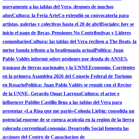
nuevamente a las tablas del Vera, despues de muchos
años
Cultura: la Feria ArteCo extendió su convocatoria para
artistas, galerias y colectivos hasta el 20 de abril
Sociales: hoy se
inicio el pago de Becas, Pensiones No Contributivas y Lideres
comunitarios
Cultura: las tablas del Vera reciben a The Beats, la
mejor banda tributo a la beatlemania actual
Política: Juan
Pablo Valdés informó sobre gestiones por deuda de ANSES,
traspaso de tierras nacionales y la UNNE
Economía: Corrientes
en la primera Asamblea 2026 del Consejo Federal de Turismo
en Rosario
Política: Juan Pablo Valdés se reunió con el Rector
de la UNNE, Gerardo Omar Larroza
Cultura: el actor e
influencer Pablito Castillo llega a las tablas del Vera para
presentar «La Risa que me parió»
Colonia Liebig: consolida un
potencial enorme de se cuenca acuicola en la región de la tierra
colorada correntina
Economia: Desarrollo Social fomenta las
acciones del Centro de Capacitacion de