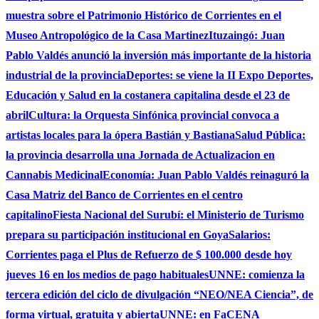
muestra sobre el Patrimonio Histórico de Corrientes en el
Museo Antropológico de la Casa Martinez
Ituzaingó: Juan
Pablo Valdés anunció la inversión más importante de la historia
industrial de la provincia
Deportes: se viene la II Expo Deportes,
Educación y Salud en la costanera capitalina desde el 23 de
abril
Cultura: la Orquesta Sinfónica provincial convoca a
artistas locales para la ópera Bastián y Bastiana
Salud Pública:
la provincia desarrolla una Jornada de Actualizacion en
Cannabis Medicinal
Economía: Juan Pablo Valdés reinaguró la
Casa Matriz del Banco de Corrientes en el centro
capitalino
Fiesta Nacional del Surubí: el Ministerio de Turismo
prepara su participación institucional en Goya
Salarios:
Corrientes paga el Plus de Refuerzo de $ 100.000 desde hoy
jueves 16 en los medios de pago habituales
UNNE: comienza la
tercera edición del ciclo de divulgación “NEO/NEA Ciencia”, de
forma virtual, gratuita y abierta
UNNE: en FaCENA