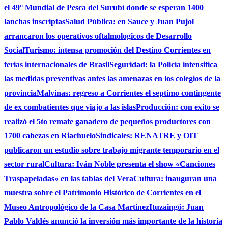
el 49° Mundial de Pesca del Surubí donde se esperan 1400
lanchas inscriptas
Salud Pública: en Sauce y Juan Pujol
arrancaron los operativos oftalmologicos de Desarrollo
Social
Turismo: intensa promoción del Destino Corrientes en
ferias internacionales de Brasil
Seguridad: la Policía intensifica
las medidas preventivas antes las amenazas en los colegios de la
provincia
Malvinas: regreso a Corrientes el septimo contingente
de ex combatientes que viajo a las islas
Producción: con exito se
realizó el 5to remate ganadero de pequeños productores con
1700 cabezas en Riachuelo
Sindicales: RENATRE y OIT
publicaron un estudio sobre trabajo migrante temporario en el
sector rural
Cultura: Iván Noble presenta el show «Canciones
Traspapeladas» en las tablas del Vera
Cultura: inauguran una
muestra sobre el Patrimonio Histórico de Corrientes en el
Museo Antropológico de la Casa Martinez
Ituzaingó: Juan
Pablo Valdés anunció la inversión más importante de la historia