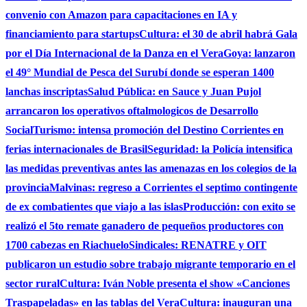
convenio con Amazon para capacitaciones en IA y
financiamiento para startups
Cultura: el 30 de abril habrá Gala
por el Día Internacional de la Danza en el Vera
Goya: lanzaron
el 49° Mundial de Pesca del Surubí donde se esperan 1400
lanchas inscriptas
Salud Pública: en Sauce y Juan Pujol
arrancaron los operativos oftalmologicos de Desarrollo
Social
Turismo: intensa promoción del Destino Corrientes en
ferias internacionales de Brasil
Seguridad: la Policía intensifica
las medidas preventivas antes las amenazas en los colegios de la
provincia
Malvinas: regreso a Corrientes el septimo contingente
de ex combatientes que viajo a las islas
Producción: con exito se
realizó el 5to remate ganadero de pequeños productores con
1700 cabezas en Riachuelo
Sindicales: RENATRE y OIT
publicaron un estudio sobre trabajo migrante temporario en el
sector rural
Cultura: Iván Noble presenta el show «Canciones
Traspapeladas» en las tablas del Vera
Cultura: inauguran una