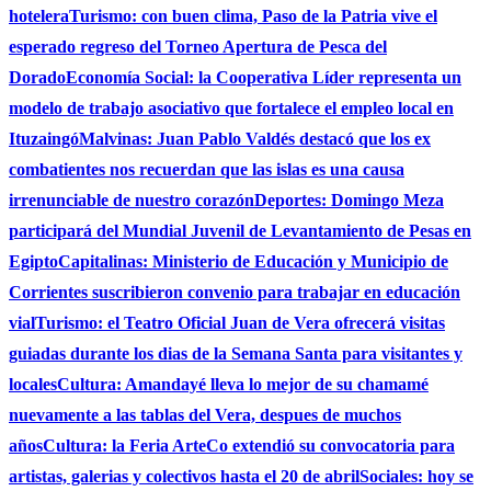
hotelera
Turismo: con buen clima, Paso de la Patria vive el
esperado regreso del Torneo Apertura de Pesca del
Dorado
Economía Social: la Cooperativa Líder representa un
modelo de trabajo asociativo que fortalece el empleo local en
Ituzaingó
Malvinas: Juan Pablo Valdés destacó que los ex
combatientes nos recuerdan que las islas es una causa
irrenunciable de nuestro corazón
Deportes: Domingo Meza
participará del Mundial Juvenil de Levantamiento de Pesas en
Egipto
Capitalinas: Ministerio de Educación y Municipio de
Corrientes suscribieron convenio para trabajar en educación
vial
Turismo: el Teatro Oficial Juan de Vera ofrecerá visitas
guiadas durante los dias de la Semana Santa para visitantes y
locales
Cultura: Amandayé lleva lo mejor de su chamamé
nuevamente a las tablas del Vera, despues de muchos
años
Cultura: la Feria ArteCo extendió su convocatoria para
artistas, galerias y colectivos hasta el 20 de abril
Sociales: hoy se