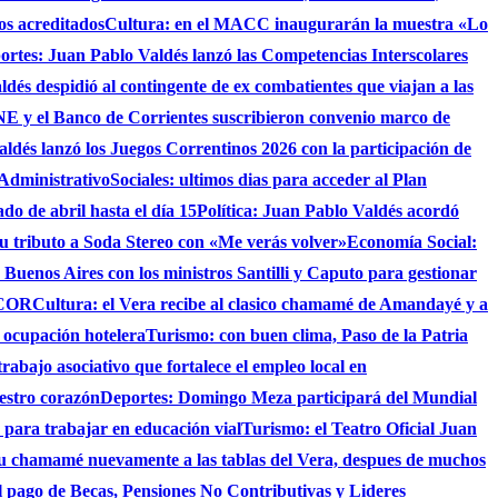
os acreditados
Cultura: en el MACC inaugurarán la muestra «Lo
ortes: Juan Pablo Valdés lanzó las Competencias Interscolares
ldés despidió al contingente de ex combatientes que viajan a las
 y el Banco de Corrientes suscribieron convenio marco de
ldés lanzó los Juegos Correntinos 2026 con la participación de
 Administrativo
Sociales: ultimos dias para acceder al Plan
do de abril hasta el día 15
Política: Juan Pablo Valdés acordó
su tributo a Soda Stereo con «Me verás volver»
Economía Social:
 Buenos Aires con los ministros Santilli y Caputo para gestionar
AICOR
Cultura: el Vera recibe al clasico chamamé de Amandayé y a
 ocupación hotelera
Turismo: con buen clima, Paso de la Patria
abajo asociativo que fortalece el empleo local en
uestro corazón
Deportes: Domingo Meza participará del Mundial
 para trabajar en educación vial
Turismo: el Teatro Oficial Juan
su chamamé nuevamente a las tablas del Vera, despues de muchos
 el pago de Becas, Pensiones No Contributivas y Lideres