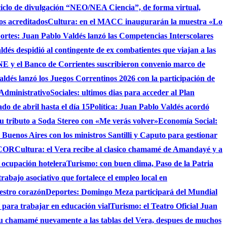
ciclo de divulgación “NEO/NEA Ciencia”, de forma virtual,
os acreditados
Cultura: en el MACC inaugurarán la muestra «Lo
ortes: Juan Pablo Valdés lanzó las Competencias Interscolares
ldés despidió al contingente de ex combatientes que viajan a las
 y el Banco de Corrientes suscribieron convenio marco de
ldés lanzó los Juegos Correntinos 2026 con la participación de
 Administrativo
Sociales: ultimos dias para acceder al Plan
do de abril hasta el día 15
Política: Juan Pablo Valdés acordó
su tributo a Soda Stereo con «Me verás volver»
Economía Social:
 Buenos Aires con los ministros Santilli y Caputo para gestionar
AICOR
Cultura: el Vera recibe al clasico chamamé de Amandayé y a
 ocupación hotelera
Turismo: con buen clima, Paso de la Patria
abajo asociativo que fortalece el empleo local en
uestro corazón
Deportes: Domingo Meza participará del Mundial
 para trabajar en educación vial
Turismo: el Teatro Oficial Juan
su chamamé nuevamente a las tablas del Vera, despues de muchos