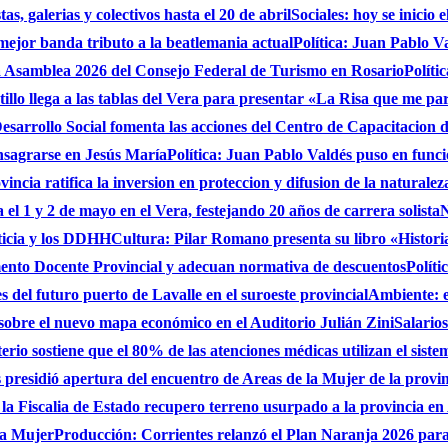
s, galerias y colectivos hasta el 20 de abril
Sociales: hoy se inicio
 mejor banda tributo a la beatlemania actual
Política: Juan Pablo V
a Asamblea 2026 del Consejo Federal de Turismo en Rosario
Políti
stillo llega a las tablas del Vera para presentar «La Risa que me pa
sarrollo Social fomenta las acciones del Centro de Capacitacion
onsagrarse en Jesús María
Política: Juan Pablo Valdés puso en func
incia ratifica la inversion en proteccion y difusion de la naturalez
 el 1 y 2 de mayo en el Vera, festejando 20 años de carrera solista
N
ticia y los DDHH
Cultura: Pilar Romano presenta su libro «Histori
ento Docente Provincial y adecuan normativa de descuentos
Políti
es del futuro puerto de Lavalle en el suroeste provincial
Ambiente: 
sobre el nuevo mapa económico en el Auditorio Julián Zini
Salario
erio sostiene que el 80% de las atenciones médicas utilizan el siste
presidió apertura del encuentro de Areas de la Mujer de la provi
 la Fiscalia de Estado recupero terreno usurpado a la provincia en
 la Mujer
Producción: Corrientes relanzó el Plan Naranja 2026 para 