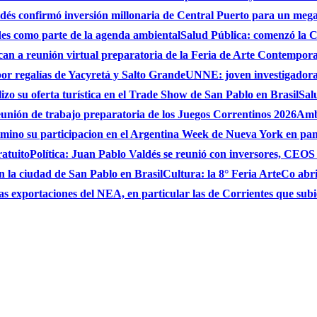
és confirmó inversión millonaria de Central Puerto para un mega
des como parte de la agenda ambiental
Salud Pública: comenzó la C
can a reunión virtual preparatoria de la Feria de Arte Contempo
por regalías de Yacyretá y Salto Grande
UNNE: joven investigadora
zo su oferta turística en el Trade Show de San Pablo en Brasil
Sal
eunión de trabajo preparatoria de los Juegos Correntinos 2026
Ambi
ulmino su participacion en el Argentina Week de Nueva York en pa
ratuito
Política: Juan Pablo Valdés se reunió con inversores, CEO
n la ciudad de San Pablo en Brasil
Cultura: la 8° Feria ArteCo abri
as exportaciones del NEA, en particular las de Corrientes que su