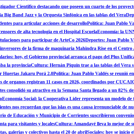
gador Cientifico destacando que poseen un cuarto de los proyect
a Big Band Jazz y la Orquesta Sinfónica en las tablas del Vera
Dep
dentes para articular acciones de desarrollo
Política: Juan Pablo Va
nsores de alta tecnologia en el Hospital Escuela
Economía: la UNNE
stulaciones para participar de ArteCo 2026
Deportes: Juan Pablo Va
 inversores de la firma de maquinaria Mahindra Rise en el Centro
larios: hoy, el Gobierno provincial arranca el pago del Plus Unifica
ba la provincia
Cultura: Hernán Piquín trae a las tablas del Vera 
ar Huertas Jakaru Porá 2.0
Política: Juan Pablo Valdés se reunió en
nes de organos registran 11 casos en 2026, coordinados por CUC
es consolidó su atractivo en la Semana Santa llegado a un 82% de
do
Economía Social: la Cooperativa Líder representa un modelo de tr
entes nos recuerdan que las islas es una causa irrenunciable de n
erio de Educación y Municipio de Corrientes suscribieron convenio
ta para visitantes y locales
Cultura: Amandayé lleva lo mejor de 
s, galerias y colectivos hasta el 20 de abril
Sociales: hoy se inicio