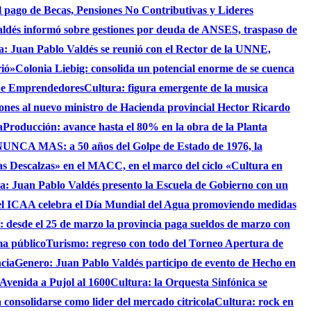
 el pago de Becas, Pensiones No Contributivas y Lideres
aldés informó sobre gestiones por deuda de ANSES, traspaso de
ca: Juan Pablo Valdés se reunió con el Rector de la UNNE,
rió»
Colonia Liebig: consolida un potencial enorme de se cuenca
 de Emprendedores
Cultura: figura emergente de la musica
iones al nuevo ministro de Hacienda provincial Hector Ricardo
a
Producción: avance hasta el 80% en la obra de la Planta
UNCA MAS: a 50 años del Golpe de Estado de 1976, la
as Descalzas» en el MACC, en el marco del ciclo «Cultura en
ca: Juan Pablo Valdés presento la Escuela de Gobierno con un
el ICAA celebra el Día Mundial del Agua promoviendo medidas
s: desde el 25 de marzo la provincia paga sueldos de marzo con
ma público
Turismo: regreso con todo del Torneo Apertura de
ncia
Genero: Juan Pablo Valdés participo de evento de Hecho en
 Avenida a Pujol al 1600
Cultura: la Orquesta Sinfónica se
consolidarse como lider del mercado citricola
Cultura: rock en