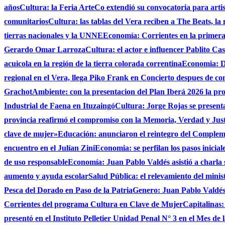
años
Cultura: la Feria ArteCo extendió su convocatoria para artista
comunitarios
Cultura: las tablas del Vera reciben a The Beats, la
tierras nacionales y la UNNE
Economía: Corrientes en la primer
Gerardo Omar Larroza
Cultura: el actor e influencer Pablito Ca
acuicola en la región de la tierra colorada correntina
Economia: De
regional en el Vera, llega Piko Frank en Concierto despues de c
Grachot
Ambiente: con la presentacion del Plan Iberá 2026 la prov
Industrial de Faena en Ituzaingó
Cultura: Jorge Rojas se presenta
provincia reafirmó el compromiso con la Memoria, Verdad y Jus
clave de mujer»
Educación: anunciaron el reintegro del Complem
encuentro en el Julían Zini
Economia: se perfilan los pasos inicial
de uso responsable
Economía: Juan Pablo Valdés asistió a charla 
aumento y ayuda escolar
Salud Pública: el relevamiento del minist
Pesca del Dorado en Paso de la Patria
Genero: Juan Pablo Valdés 
Corrientes del programa Cultura en Clave de Mujer
Capitalinas:
presentó en el Instituto Pelletier Unidad Penal N° 3 en el Mes de