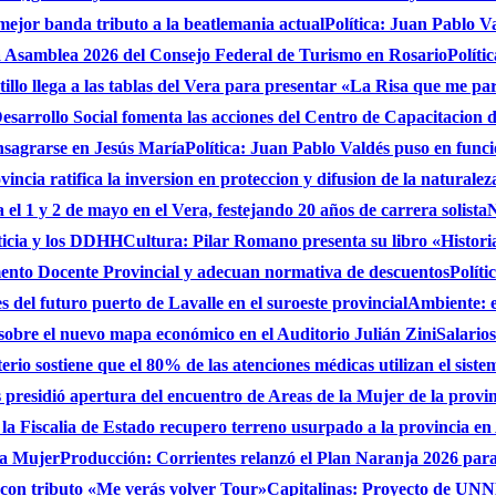
 mejor banda tributo a la beatlemania actual
Política: Juan Pablo V
a Asamblea 2026 del Consejo Federal de Turismo en Rosario
Políti
stillo llega a las tablas del Vera para presentar «La Risa que me pa
sarrollo Social fomenta las acciones del Centro de Capacitacion
onsagrarse en Jesús María
Política: Juan Pablo Valdés puso en func
incia ratifica la inversion en proteccion y difusion de la naturalez
 el 1 y 2 de mayo en el Vera, festejando 20 años de carrera solista
N
ticia y los DDHH
Cultura: Pilar Romano presenta su libro «Histori
ento Docente Provincial y adecuan normativa de descuentos
Políti
es del futuro puerto de Lavalle en el suroeste provincial
Ambiente: 
sobre el nuevo mapa económico en el Auditorio Julián Zini
Salario
erio sostiene que el 80% de las atenciones médicas utilizan el siste
presidió apertura del encuentro de Areas de la Mujer de la provi
 la Fiscalia de Estado recupero terreno usurpado a la provincia en
 la Mujer
Producción: Corrientes relanzó el Plan Naranja 2026 para 
, con tributo «Me verás volver Tour»
Capitalinas: Proyecto de UNNE