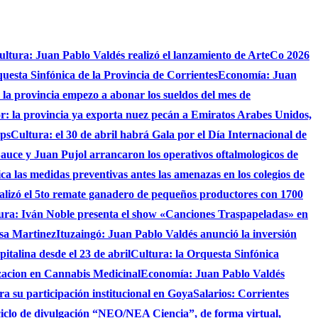
ultura: Juan Pablo Valdés realizó el lanzamiento de ArteCo 2026
questa Sinfónica de la Provincia de Corrientes
Economía: Juan
4 la provincia empezo a abonar los sueldos del mes de
r: la provincia ya exporta nuez pecán a Emiratos Arabes Unidos,
ups
Cultura: el 30 de abril habrá Gala por el Día Internacional de
auce y Juan Pujol arrancaron los operativos oftalmologicos de
fica las medidas preventivas antes las amenazas en los colegios de
ealizó el 5to remate ganadero de pequeños productores con 1700
ura: Iván Noble presenta el show «Canciones Traspapeladas» en
asa Martinez
Ituzaingó: Juan Pablo Valdés anunció la inversión
italina desde el 23 de abril
Cultura: la Orquesta Sinfónica
izacion en Cannabis Medicinal
Economía: Juan Pablo Valdés
ra su participación institucional en Goya
Salarios: Corrientes
ciclo de divulgación “NEO/NEA Ciencia”, de forma virtual,