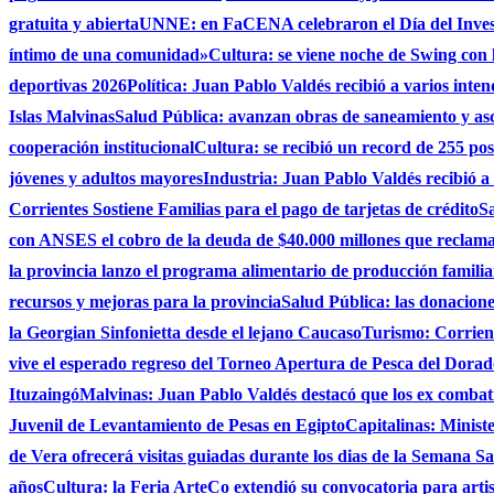
gratuita y abierta
UNNE: en FaCENA celebraron el Día del Investi
íntimo de una comunidad»
Cultura: se viene noche de Swing con l
deportivas 2026
Política: Juan Pablo Valdés recibió a varios inten
Islas Malvinas
Salud Pública: avanzan obras de saneamiento y asce
cooperación institucional
Cultura: se recibió un record de 255 po
jóvenes y adultos mayores
Industria: Juan Pablo Valdés recibió a
Corrientes Sostiene Familias para el pago de tarjetas de crédito
Sa
con ANSES el cobro de la deuda de $40.000 millones que reclama
la provincia lanzo el programa alimentario de producción famili
recursos y mejoras para la provincia
Salud Pública: las donacio
la Georgian Sinfonietta desde el lejano Caucaso
Turismo: Corrient
vive el esperado regreso del Torneo Apertura de Pesca del Dora
Ituzaingó
Malvinas: Juan Pablo Valdés destacó que los ex combati
Juvenil de Levantamiento de Pesas en Egipto
Capitalinas: Minist
de Vera ofrecerá visitas guiadas durante los dias de la Semana San
años
Cultura: la Feria ArteCo extendió su convocatoria para artista