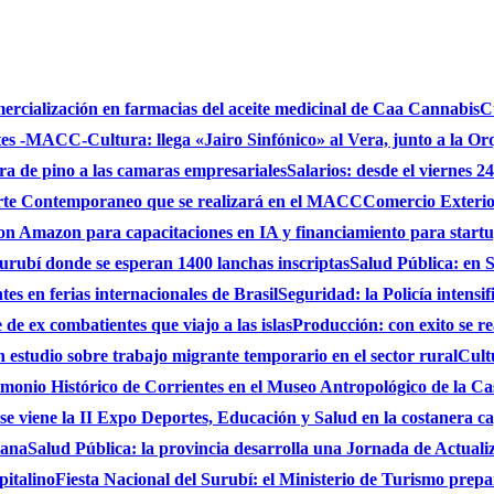
mercialización en farmacias del aceite medicinal de Caa Cannabis
C
ntes -MACC-
Cultura: llega «Jairo Sinfónico» al Vera, junto a la Or
bra de pino a las camaras empresariales
Salarios: desde el viernes 2
 Arte Contemporaneo que se realizará en el MACC
Comercio Exterio
on Amazon para capacitaciones en IA y financiamiento para start
urubí donde se esperan 1400 lanchas inscriptas
Salud Pública: en S
es en ferias internacionales de Brasil
Seguridad: la Policía intensi
de ex combatientes que viajo a las islas
Producción: con exito se r
studio sobre trabajo migrante temporario en el sector rural
Cult
monio Histórico de Corrientes en el Museo Antropológico de la C
se viene la II Expo Deportes, Educación y Salud en la costanera cap
iana
Salud Pública: la provincia desarrolla una Jornada de Actual
pitalino
Fiesta Nacional del Surubí: el Ministerio de Turismo prepa