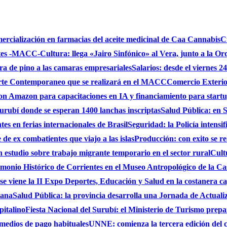
mercialización en farmacias del aceite medicinal de Caa Cannabis
C
ntes -MACC-
Cultura: llega «Jairo Sinfónico» al Vera, junto a la Or
bra de pino a las camaras empresariales
Salarios: desde el viernes 2
 Arte Contemporaneo que se realizará en el MACC
Comercio Exterio
on Amazon para capacitaciones en IA y financiamiento para start
urubí donde se esperan 1400 lanchas inscriptas
Salud Pública: en S
es en ferias internacionales de Brasil
Seguridad: la Policía intensi
de ex combatientes que viajo a las islas
Producción: con exito se r
studio sobre trabajo migrante temporario en el sector rural
Cult
monio Histórico de Corrientes en el Museo Antropológico de la C
se viene la II Expo Deportes, Educación y Salud en la costanera cap
iana
Salud Pública: la provincia desarrolla una Jornada de Actual
pitalino
Fiesta Nacional del Surubí: el Ministerio de Turismo prepa
 medios de pago habituales
UNNE: comienza la tercera edición del 