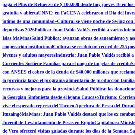
paga el Plus de Refuerzo de $ 100.000 desde hoy jueves 16 en los
gratuita y abierta
UNNE: en FaCENA celebraron el Día del Investi
íntimo de una comunidad»
Cultura: se viene noche de Swing con l
deportivas 2026
Política: Juan Pablo Valdés recibió a varios inten
Islas Malvinas
Salud Pública: avanzan obras de saneamiento y asce
cooperación institucional
Cultura: se recibió un record de 255 po
jóvenes y adultos mayores
Industria: Juan Pablo Valdés recibió a
Corrientes Sostiene Familias para el pago de tarjetas de crédito
Sa
con ANSES el cobro de la deuda de $40.000 millones que reclama
la provincia lanzo el programa alimentario de producción famili
recursos y mejoras para la provincia
Salud Pública: las donacio
la Georgian Sinfonietta desde el lejano Caucaso
Turismo: Corrient
vive el esperado regreso del Torneo Apertura de Pesca del Dora
Ituzaingó
Malvinas: Juan Pablo Valdés destacó que los ex combati
Juvenil de Levantamiento de Pesas en Egipto
Capitalinas: Minist
de Vera ofrecerá visitas guiadas durante los dias de la Semana San