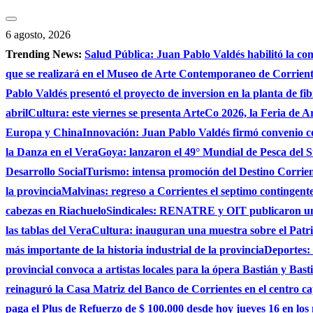
Saltar
al
6 agosto, 2026
contenido
Trending News:
Salud Pública: Juan Pablo Valdés habilitó la co
que se realizará en el Museo de Arte Contemporaneo de Corrie
Pablo Valdés presentó el proyecto de inversion en la planta de fi
abril
Cultura: este viernes se presenta ArteCo 2026, la Feria de
Europa y China
Innovación: Juan Pablo Valdés firmó convenio c
la Danza en el Vera
Goya: lanzaron el 49° Mundial de Pesca del S
Desarrollo Social
Turismo: intensa promoción del Destino Corrient
la provincia
Malvinas: regreso a Corrientes el septimo contingente 
cabezas en Riachuelo
Sindicales: RENATRE y OIT publicaron un e
las tablas del Vera
Cultura: inauguran una muestra sobre el Patri
más importante de la historia industrial de la provincia
Deportes: 
provincial convoca a artistas locales para la ópera Bastián y Bast
reinaguró la Casa Matriz del Banco de Corrientes en el centro ca
paga el Plus de Refuerzo de $ 100.000 desde hoy jueves 16 en los