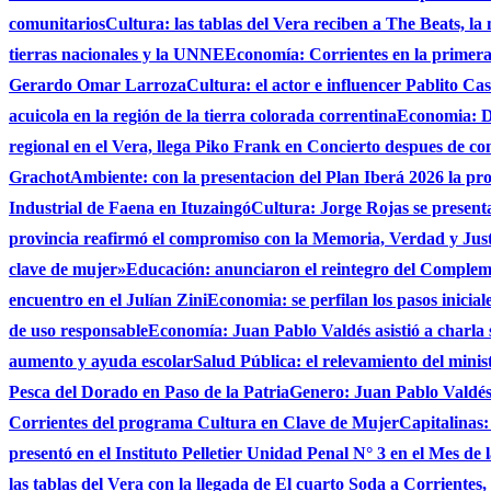
comunitarios
Cultura: las tablas del Vera reciben a The Beats, la
tierras nacionales y la UNNE
Economía: Corrientes en la primer
Gerardo Omar Larroza
Cultura: el actor e influencer Pablito Ca
acuicola en la región de la tierra colorada correntina
Economia: De
regional en el Vera, llega Piko Frank en Concierto despues de c
Grachot
Ambiente: con la presentacion del Plan Iberá 2026 la prov
Industrial de Faena en Ituzaingó
Cultura: Jorge Rojas se presenta
provincia reafirmó el compromiso con la Memoria, Verdad y Jus
clave de mujer»
Educación: anunciaron el reintegro del Complem
encuentro en el Julían Zini
Economia: se perfilan los pasos inicial
de uso responsable
Economía: Juan Pablo Valdés asistió a charla 
aumento y ayuda escolar
Salud Pública: el relevamiento del minist
Pesca del Dorado en Paso de la Patria
Genero: Juan Pablo Valdés 
Corrientes del programa Cultura en Clave de Mujer
Capitalinas:
presentó en el Instituto Pelletier Unidad Penal N° 3 en el Mes de
las tablas del Vera con la llegada de El cuarto Soda a Corrientes