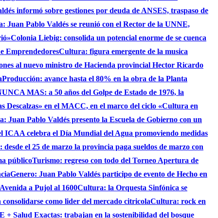
aldés informó sobre gestiones por deuda de ANSES, traspaso de
ca: Juan Pablo Valdés se reunió con el Rector de la UNNE,
rió»
Colonia Liebig: consolida un potencial enorme de se cuenca
 de Emprendedores
Cultura: figura emergente de la musica
iones al nuevo ministro de Hacienda provincial Hector Ricardo
a
Producción: avance hasta el 80% en la obra de la Planta
UNCA MAS: a 50 años del Golpe de Estado de 1976, la
as Descalzas» en el MACC, en el marco del ciclo «Cultura en
ca: Juan Pablo Valdés presento la Escuela de Gobierno con un
el ICAA celebra el Día Mundial del Agua promoviendo medidas
s: desde el 25 de marzo la provincia paga sueldos de marzo con
ma público
Turismo: regreso con todo del Torneo Apertura de
ncia
Genero: Juan Pablo Valdés participo de evento de Hecho en
 Avenida a Pujol al 1600
Cultura: la Orquesta Sinfónica se
consolidarse como lider del mercado citricola
Cultura: rock en
 + Salud Exactas: trabajan en la sostenibilidad del bosque