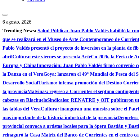
6 agosto, 2026
Trending News:
Salud Pública: Juan Pablo Valdés habilitó la co
que se realizará en el Museo de Arte Contemporaneo de Corrie
Pablo Valdés presentó el proyecto de inversion en la planta de fi
abril
Cultura: este viernes se presenta ArteCo 2026, la Feria de
Europa y China
Innovación: Juan Pablo Valdés firmó convenio c
la Danza en el Vera
Goya: lanzaron el 49° Mundial de Pesca del S
Desarrollo Social
Turismo: intensa promoción del Destino Corrient
la provincia
Malvinas: regreso a Corrientes el septimo contingente 
cabezas en Riachuelo
Sindicales: RENATRE y OIT publicaron un e
las tablas del Vera
Cultura: inauguran una muestra sobre el Patri
más importante de la historia industrial de la provincia
Deportes: 
provincial convoca a artistas locales para la ópera Bastián y Bast
reinaguró la Casa Matriz del Banco de Corrientes en el centro ca