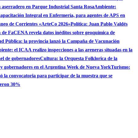
 aserradero en Parque Industrial Santa Rosa
Ambiente:
apacitación Integral en Enfermería, para agentes de APS en
raneo de Corrientes «ArteCo 2026»
Política: Juan Pablo Valdés
 de FaCENA revela datos inéditos sobre geoquímica de
ud Pública: la provincia lanzó la Campaña de Vacunación
ente: el ICAA realizo inspecciones a las areneras situadas en la
nel de gobernadores
Cultura: la Orquesta Folklorica de la
S y gobernadores en el Argentina Week de Nueva York
Turismo:
ó la convocatoria para participar de la muestra que se
bieron 30%