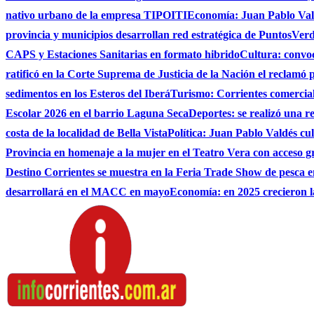
nativo urbano de la empresa TIPOITI
Economía: Juan Pablo Vald
provincia y municipios desarrollan red estratégica de PuntosVer
CAPS y Estaciones Sanitarias en formato hibrido
Cultura: convo
ratificó en la Corte Suprema de Justicia de la Nación el reclamó 
sedimentos en los Esteros del Iberá
Turismo: Corrientes comerciali
Escolar 2026 en el barrio Laguna Seca
Deportes: se realizó una r
costa de la localidad de Bella Vista
Política: Juan Pablo Valdés c
Provincia en homenaje a la mujer en el Teatro Vera con acceso g
Destino Corrientes se muestra en la Feria Trade Show de pesca e
desarrollará en el MACC en mayo
Economía: en 2025 crecieron l