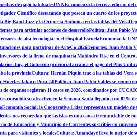
 medios de pago habituales
UNNE: comienza la tercera edición del 
gador Cientifico destacando que poseen un cuarto de los proyect
a Big Band Jazz y la Orquesta Sinfónica en las tablas del Vera
Dep
dentes para articular acciones de desarrollo
Política: Juan Pablo Va
nsores de alta tecnologia en el Hospital Escuela
Economía: la UNNE
stulaciones para participar de ArteCo 2026
Deportes: Juan Pablo Va
 inversores de la firma de maquinaria Mahindra Rise en el Centro
larios: hoy, el Gobierno provincial arranca el pago del Plus Unifica
ba la provincia
Cultura: Hernán Piquín trae a las tablas del Vera 
ar Huertas Jakaru Porá 2.0
Política: Juan Pablo Valdés se reunió en
nes de organos registran 11 casos en 2026, coordinados por CUC
es consolidó su atractivo en la Semana Santa llegado a un 82% de
do
Economía Social: la Cooperativa Líder representa un modelo de tr
entes nos recuerdan que las islas es una causa irrenunciable de n
erio de Educación y Municipio de Corrientes suscribieron convenio
ta para visitantes y locales
Cultura: Amandayé lleva lo mejor de 