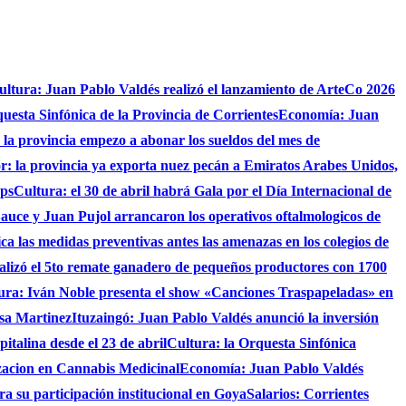
ultura: Juan Pablo Valdés realizó el lanzamiento de ArteCo 2026
questa Sinfónica de la Provincia de Corrientes
Economía: Juan
4 la provincia empezo a abonar los sueldos del mes de
r: la provincia ya exporta nuez pecán a Emiratos Arabes Unidos,
ups
Cultura: el 30 de abril habrá Gala por el Día Internacional de
auce y Juan Pujol arrancaron los operativos oftalmologicos de
fica las medidas preventivas antes las amenazas en los colegios de
ealizó el 5to remate ganadero de pequeños productores con 1700
ura: Iván Noble presenta el show «Canciones Traspapeladas» en
asa Martinez
Ituzaingó: Juan Pablo Valdés anunció la inversión
italina desde el 23 de abril
Cultura: la Orquesta Sinfónica
izacion en Cannabis Medicinal
Economía: Juan Pablo Valdés
ra su participación institucional en Goya
Salarios: Corrientes