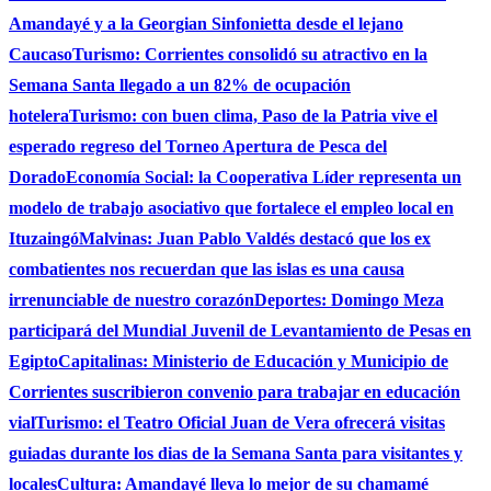
Amandayé y a la Georgian Sinfonietta desde el lejano
Caucaso
Turismo: Corrientes consolidó su atractivo en la
Semana Santa llegado a un 82% de ocupación
hotelera
Turismo: con buen clima, Paso de la Patria vive el
esperado regreso del Torneo Apertura de Pesca del
Dorado
Economía Social: la Cooperativa Líder representa un
modelo de trabajo asociativo que fortalece el empleo local en
Ituzaingó
Malvinas: Juan Pablo Valdés destacó que los ex
combatientes nos recuerdan que las islas es una causa
irrenunciable de nuestro corazón
Deportes: Domingo Meza
participará del Mundial Juvenil de Levantamiento de Pesas en
Egipto
Capitalinas: Ministerio de Educación y Municipio de
Corrientes suscribieron convenio para trabajar en educación
vial
Turismo: el Teatro Oficial Juan de Vera ofrecerá visitas
guiadas durante los dias de la Semana Santa para visitantes y
locales
Cultura: Amandayé lleva lo mejor de su chamamé