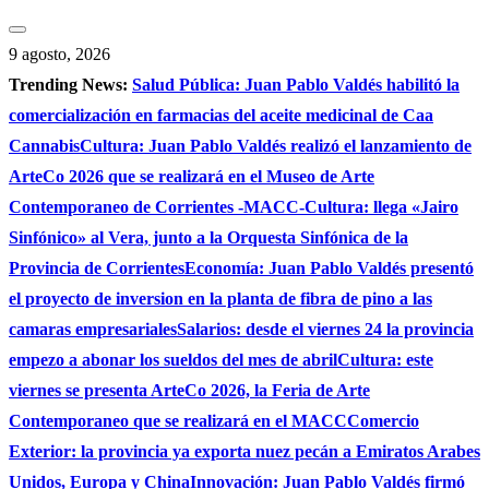
Saltar
al
9 agosto, 2026
contenido
Trending News:
Salud Pública: Juan Pablo Valdés habilitó la
comercialización en farmacias del aceite medicinal de Caa
Cannabis
Cultura: Juan Pablo Valdés realizó el lanzamiento de
ArteCo 2026 que se realizará en el Museo de Arte
Contemporaneo de Corrientes -MACC-
Cultura: llega «Jairo
Sinfónico» al Vera, junto a la Orquesta Sinfónica de la
Provincia de Corrientes
Economía: Juan Pablo Valdés presentó
el proyecto de inversion en la planta de fibra de pino a las
camaras empresariales
Salarios: desde el viernes 24 la provincia
empezo a abonar los sueldos del mes de abril
Cultura: este
viernes se presenta ArteCo 2026, la Feria de Arte
Contemporaneo que se realizará en el MACC
Comercio
Exterior: la provincia ya exporta nuez pecán a Emiratos Arabes
Unidos, Europa y China
Innovación: Juan Pablo Valdés firmó