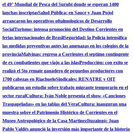
el 49° Mundial de Pesca del Surubí donde se esperan 1400
lanchas inscriptas
Salud Pública: en Sauce y Juan Pujol
arrancaron los operativos oftalmologicos de Desarrollo
Social
Turismo: intensa promoción del Destino Corrientes en
ferias internacionales de Brasil
Seguridad: la Policía intensifica
las medidas preventivas antes las amenazas en los colegios de la
provincia
Malvinas: regreso a Corrientes el septimo contingente
de ex combatientes que viajo a las islas
Producción: con exito se
realizó el 5to remate ganadero de pequeños productores con
1700 cabezas en Riachuelo
Sindicales: RENATRE y OIT
publicaron un estudio sobre trabajo migrante temporario en el
sector rural
Cultura: Iván Noble presenta el show «Canciones
Traspapeladas» en las tablas del Vera
Cultura: inauguran una
muestra sobre el Patrimonio Histórico de Corrientes en el
Museo Antropológico de la Casa Martinez
Ituzaingó: Juan
Pablo Valdés anunció la inversión más importante de la historia