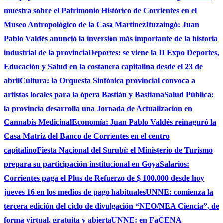
muestra sobre el Patrimonio Histórico de Corrientes en el
Museo Antropológico de la Casa Martinez
Ituzaingó: Juan
Pablo Valdés anunció la inversión más importante de la historia
industrial de la provincia
Deportes: se viene la II Expo Deportes,
Educación y Salud en la costanera capitalina desde el 23 de
abril
Cultura: la Orquesta Sinfónica provincial convoca a
artistas locales para la ópera Bastián y Bastiana
Salud Pública:
la provincia desarrolla una Jornada de Actualizacion en
Cannabis Medicinal
Economía: Juan Pablo Valdés reinaguró la
Casa Matriz del Banco de Corrientes en el centro
capitalino
Fiesta Nacional del Surubí: el Ministerio de Turismo
prepara su participación institucional en Goya
Salarios:
Corrientes paga el Plus de Refuerzo de $ 100.000 desde hoy
jueves 16 en los medios de pago habituales
UNNE: comienza la
tercera edición del ciclo de divulgación “NEO/NEA Ciencia”, de
forma virtual, gratuita y abierta
UNNE: en FaCENA