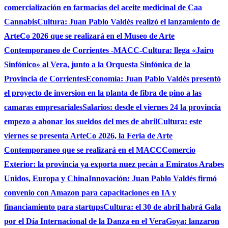
comercialización en farmacias del aceite medicinal de Caa
Cannabis
Cultura: Juan Pablo Valdés realizó el lanzamiento de
ArteCo 2026 que se realizará en el Museo de Arte
Contemporaneo de Corrientes -MACC-
Cultura: llega «Jairo
Sinfónico» al Vera, junto a la Orquesta Sinfónica de la
Provincia de Corrientes
Economía: Juan Pablo Valdés presentó
el proyecto de inversion en la planta de fibra de pino a las
camaras empresariales
Salarios: desde el viernes 24 la provincia
empezo a abonar los sueldos del mes de abril
Cultura: este
viernes se presenta ArteCo 2026, la Feria de Arte
Contemporaneo que se realizará en el MACC
Comercio
Exterior: la provincia ya exporta nuez pecán a Emiratos Arabes
Unidos, Europa y China
Innovación: Juan Pablo Valdés firmó
convenio con Amazon para capacitaciones en IA y
financiamiento para startups
Cultura: el 30 de abril habrá Gala
por el Día Internacional de la Danza en el Vera
Goya: lanzaron