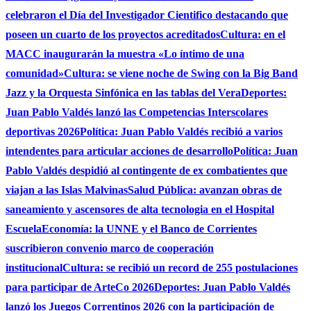
celebraron el Día del Investigador Cientifico destacando que
poseen un cuarto de los proyectos acreditados
Cultura: en el
MACC inaugurarán la muestra «Lo íntimo de una
comunidad»
Cultura: se viene noche de Swing con la Big Band
Jazz y la Orquesta Sinfónica en las tablas del Vera
Deportes:
Juan Pablo Valdés lanzó las Competencias Interscolares
deportivas 2026
Política: Juan Pablo Valdés recibió a varios
intendentes para articular acciones de desarrollo
Política: Juan
Pablo Valdés despidió al contingente de ex combatientes que
viajan a las Islas Malvinas
Salud Pública: avanzan obras de
saneamiento y ascensores de alta tecnologia en el Hospital
Escuela
Economía: la UNNE y el Banco de Corrientes
suscribieron convenio marco de cooperación
institucional
Cultura: se recibió un record de 255 postulaciones
para participar de ArteCo 2026
Deportes: Juan Pablo Valdés
lanzó los Juegos Correntinos 2026 con la participación de