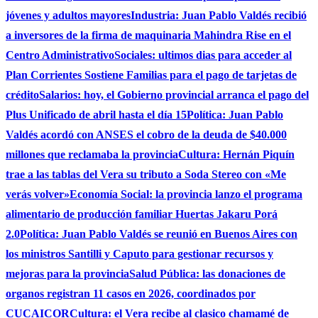
jóvenes y adultos mayores
Industria: Juan Pablo Valdés recibió
a inversores de la firma de maquinaria Mahindra Rise en el
Centro Administrativo
Sociales: ultimos dias para acceder al
Plan Corrientes Sostiene Familias para el pago de tarjetas de
crédito
Salarios: hoy, el Gobierno provincial arranca el pago del
Plus Unificado de abril hasta el día 15
Política: Juan Pablo
Valdés acordó con ANSES el cobro de la deuda de $40.000
millones que reclamaba la provincia
Cultura: Hernán Piquín
trae a las tablas del Vera su tributo a Soda Stereo con «Me
verás volver»
Economía Social: la provincia lanzo el programa
alimentario de producción familiar Huertas Jakaru Porá
2.0
Política: Juan Pablo Valdés se reunió en Buenos Aires con
los ministros Santilli y Caputo para gestionar recursos y
mejoras para la provincia
Salud Pública: las donaciones de
organos registran 11 casos en 2026, coordinados por
CUCAICOR
Cultura: el Vera recibe al clasico chamamé de