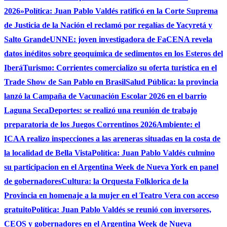
2026»
Política: Juan Pablo Valdés ratificó en la Corte Suprema
de Justicia de la Nación el reclamó por regalías de Yacyretá y
Salto Grande
UNNE: joven investigadora de FaCENA revela
datos inéditos sobre geoquímica de sedimentos en los Esteros del
Iberá
Turismo: Corrientes comercializo su oferta turística en el
Trade Show de San Pablo en Brasil
Salud Pública: la provincia
lanzó la Campaña de Vacunación Escolar 2026 en el barrio
Laguna Seca
Deportes: se realizó una reunión de trabajo
preparatoria de los Juegos Correntinos 2026
Ambiente: el
ICAA realizo inspecciones a las areneras situadas en la costa de
la localidad de Bella Vista
Política: Juan Pablo Valdés culmino
su participacion en el Argentina Week de Nueva York en panel
de gobernadores
Cultura: la Orquesta Folklorica de la
Provincia en homenaje a la mujer en el Teatro Vera con acceso
gratuito
Política: Juan Pablo Valdés se reunió con inversores,
CEOS y gobernadores en el Argentina Week de Nueva