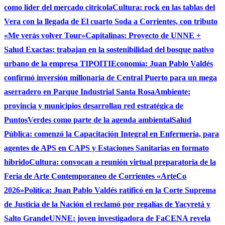
como lider del mercado citricola
Cultura: rock en las tablas del
Vera con la llegada de El cuarto Soda a Corrientes, con tributo
«Me verás volver Tour»
Capitalinas: Proyecto de UNNE +
Salud Exactas: trabajan en la sostenibilidad del bosque nativo
urbano de la empresa TIPOITI
Economía: Juan Pablo Valdés
confirmó inversión millonaria de Central Puerto para un mega
aserradero en Parque Industrial Santa Rosa
Ambiente:
provincia y municipios desarrollan red estratégica de
PuntosVerdes como parte de la agenda ambiental
Salud
Pública: comenzó la Capacitación Integral en Enfermería, para
agentes de APS en CAPS y Estaciones Sanitarias en formato
hibrido
Cultura: convocan a reunión virtual preparatoria de la
Feria de Arte Contemporaneo de Corrientes «ArteCo
2026»
Política: Juan Pablo Valdés ratificó en la Corte Suprema
de Justicia de la Nación el reclamó por regalías de Yacyretá y
Salto Grande
UNNE: joven investigadora de FaCENA revela