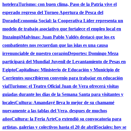
hotelera
Turismo: con buen clima, Paso de la Patria vive el
esperado regreso del Torneo Apertura de Pesca del
Dorado
Economía Social: la Cooperativa Líder representa un
modelo de trabajo asociativo que fortalece el empleo local en
Ituzaingó
Malvinas: Juan Pablo Valdés destacó que los ex
combatientes nos recuerdan que las islas es una causa
irrenunciable de nuestro corazón
Deportes: Domingo Meza
participará del Mundial Juvenil de Levantamiento de Pesas en
Egipto
Capitalinas: Ministerio de Educación y Municipio de
Corrientes suscribieron convenio para trabajar en educación
vial
Turismo: el Teatro Oficial Juan de Vera ofrecerá visitas
guiadas durante los dias de la Semana Santa para visitantes y
locales
Cultura: Amandayé lleva lo mejor de su chamamé
nuevamente a las tablas del Vera, despues de muchos
años
Cultura: la Feria ArteCo extendió su convocatoria para
artistas, galerias y colectivos hasta el 20 de abril
Sociales: hoy se