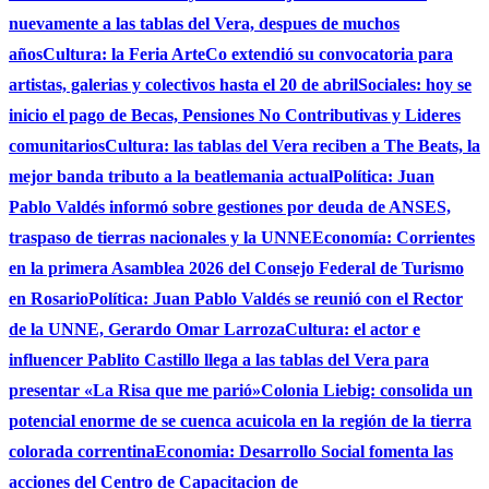
nuevamente a las tablas del Vera, despues de muchos
años
Cultura: la Feria ArteCo extendió su convocatoria para
artistas, galerias y colectivos hasta el 20 de abril
Sociales: hoy se
inicio el pago de Becas, Pensiones No Contributivas y Lideres
comunitarios
Cultura: las tablas del Vera reciben a The Beats, la
mejor banda tributo a la beatlemania actual
Política: Juan
Pablo Valdés informó sobre gestiones por deuda de ANSES,
traspaso de tierras nacionales y la UNNE
Economía: Corrientes
en la primera Asamblea 2026 del Consejo Federal de Turismo
en Rosario
Política: Juan Pablo Valdés se reunió con el Rector
de la UNNE, Gerardo Omar Larroza
Cultura: el actor e
influencer Pablito Castillo llega a las tablas del Vera para
presentar «La Risa que me parió»
Colonia Liebig: consolida un
potencial enorme de se cuenca acuicola en la región de la tierra
colorada correntina
Economia: Desarrollo Social fomenta las
acciones del Centro de Capacitacion de