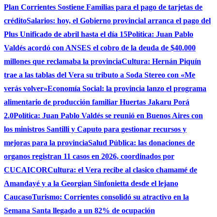
Plan Corrientes Sostiene Familias para el pago de tarjetas de
crédito
Salarios: hoy, el Gobierno provincial arranca el pago del
Plus Unificado de abril hasta el día 15
Política: Juan Pablo
Valdés acordó con ANSES el cobro de la deuda de $40.000
millones que reclamaba la provincia
Cultura: Hernán Piquín
trae a las tablas del Vera su tributo a Soda Stereo con «Me
verás volver»
Economía Social: la provincia lanzo el programa
alimentario de producción familiar Huertas Jakaru Porá
2.0
Política: Juan Pablo Valdés se reunió en Buenos Aires con
los ministros Santilli y Caputo para gestionar recursos y
mejoras para la provincia
Salud Pública: las donaciones de
organos registran 11 casos en 2026, coordinados por
CUCAICOR
Cultura: el Vera recibe al clasico chamamé de
Amandayé y a la Georgian Sinfonietta desde el lejano
Caucaso
Turismo: Corrientes consolidó su atractivo en la
Semana Santa llegado a un 82% de ocupación