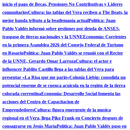
inicio el pago de Becas, Pensiones No Contributivas y Lideres
comunitarios
Cultura: las tablas del Vera reciben a The Beats, la
mejor banda tributo a la beatlemania actual
Política: Juan
Pablo Valdés informó sobre gestiones por deuda de ANSES,
traspaso de tierras nacionales y la UNNE
Economía: Corrientes
en la primera Asamblea 2026 del Consejo Federal de Turismo
en Rosario
Política: Juan Pablo Valdés se reunió con el Rector
de la UNNE, Gerardo Omar Larroza
Cultura: el actor e
influencer Pablito Castillo llega a las tablas del Vera para
presentar «La Risa que me parió»
Colonia Liebig: consolida un
potencial enorme de se cuenca acuicola en la región de la tierra
colorada correntina
Economia: Desarrollo Social fomenta las
acciones del Centro de Capacitacion de
Emprendedores
Cultura: figura emergente de la musica
regional en el Vera, llega Piko Frank en Concierto despues de
consagrarse en Jesús María
Política: Juan Pablo Valdés puso en