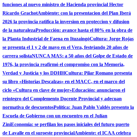
funciones al nuevo ministro de Hacienda provincial Hector
Ricardo Grachot
Ambiente: con la presentacion del Plan Iberá
2026 la provincia ratifica la inversion en proteccion y difusion
de la naturaleza
Producción: avance hasta el 80% en la obra de
la Planta Industrial de Faena en Ituzaingó
Cultura: Jorge Rojas
se presenta el 1 y 2 de mayo en el Vera, festejando 20 años de
carrera solista
NUNCA MAS: a 50 años del Golpe de Estado de
1976, la provincia reafirmó el compromiso con la Memoria,
Verdad y Justicia y los DDHH
Cultura: Pilar Romano presenta
su libro «Historias Descalzas» en el MACC, en el marco del
ciclo «Cultura en clave de mujer»
Educación: anunciaron el
reintegro del Complemento Docente Provincial y adecuan
normativa de descuentos
Política: Juan Pablo Valdés presento la
Escuela de Gobierno con un encuentro en el Julían
Zini
Economia: se perfilan los pasos iniciales del futuro puerto
de Lavalle en el suroeste provincial
Ambiente: el ICAA celebra