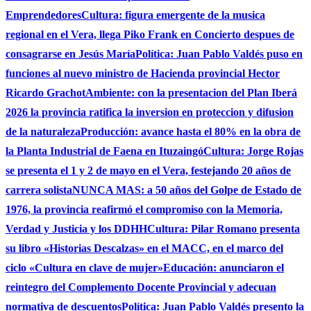
Emprendedores
Cultura: figura emergente de la musica
regional en el Vera, llega Piko Frank en Concierto despues de
consagrarse en Jesús María
Política: Juan Pablo Valdés puso en
funciones al nuevo ministro de Hacienda provincial Hector
Ricardo Grachot
Ambiente: con la presentacion del Plan Iberá
2026 la provincia ratifica la inversion en proteccion y difusion
de la naturaleza
Producción: avance hasta el 80% en la obra de
la Planta Industrial de Faena en Ituzaingó
Cultura: Jorge Rojas
se presenta el 1 y 2 de mayo en el Vera, festejando 20 años de
carrera solista
NUNCA MAS: a 50 años del Golpe de Estado de
1976, la provincia reafirmó el compromiso con la Memoria,
Verdad y Justicia y los DDHH
Cultura: Pilar Romano presenta
su libro «Historias Descalzas» en el MACC, en el marco del
ciclo «Cultura en clave de mujer»
Educación: anunciaron el
reintegro del Complemento Docente Provincial y adecuan
normativa de descuentos
Política: Juan Pablo Valdés presento la