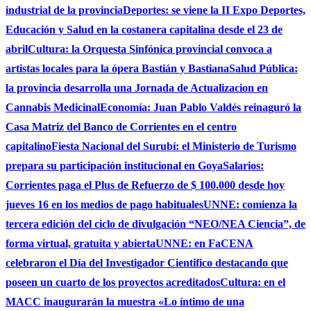
industrial de la provincia
Deportes: se viene la II Expo Deportes,
Educación y Salud en la costanera capitalina desde el 23 de
abril
Cultura: la Orquesta Sinfónica provincial convoca a
artistas locales para la ópera Bastián y Bastiana
Salud Pública:
la provincia desarrolla una Jornada de Actualizacion en
Cannabis Medicinal
Economía: Juan Pablo Valdés reinaguró la
Casa Matriz del Banco de Corrientes en el centro
capitalino
Fiesta Nacional del Surubí: el Ministerio de Turismo
prepara su participación institucional en Goya
Salarios:
Corrientes paga el Plus de Refuerzo de $ 100.000 desde hoy
jueves 16 en los medios de pago habituales
UNNE: comienza la
tercera edición del ciclo de divulgación “NEO/NEA Ciencia”, de
forma virtual, gratuita y abierta
UNNE: en FaCENA
celebraron el Día del Investigador Cientifico destacando que
poseen un cuarto de los proyectos acreditados
Cultura: en el
MACC inaugurarán la muestra «Lo íntimo de una