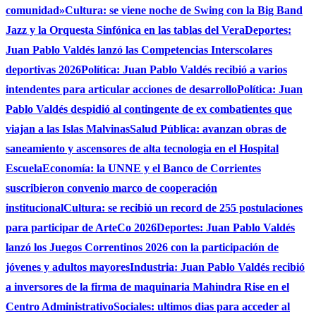
comunidad»
Cultura: se viene noche de Swing con la Big Band
Jazz y la Orquesta Sinfónica en las tablas del Vera
Deportes:
Juan Pablo Valdés lanzó las Competencias Interscolares
deportivas 2026
Política: Juan Pablo Valdés recibió a varios
intendentes para articular acciones de desarrollo
Política: Juan
Pablo Valdés despidió al contingente de ex combatientes que
viajan a las Islas Malvinas
Salud Pública: avanzan obras de
saneamiento y ascensores de alta tecnologia en el Hospital
Escuela
Economía: la UNNE y el Banco de Corrientes
suscribieron convenio marco de cooperación
institucional
Cultura: se recibió un record de 255 postulaciones
para participar de ArteCo 2026
Deportes: Juan Pablo Valdés
lanzó los Juegos Correntinos 2026 con la participación de
jóvenes y adultos mayores
Industria: Juan Pablo Valdés recibió
a inversores de la firma de maquinaria Mahindra Rise en el
Centro Administrativo
Sociales: ultimos dias para acceder al