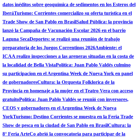
datos inéditos sobre geoquímica de sedimentos en los Esteros del
Iberá
Turismo: Corrientes comercializo su oferta turística en el
Trade Show de San Pablo en Brasil
Salud Pública: la provincia
lanzó la Campaña de Vacunación Escolar 2026 en el barrio
Laguna Seca
Deportes: se realizó una reunión de trabajo
preparatoria de los Juegos Correntinos 2026
Ambiente: el
ICAA realizo inspecciones a las areneras situadas en la costa de
la localidad de Bella Vista
Política: Juan Pablo Valdés culmino
su participacion en el Argentina Week de Nueva York en panel
de gobernadores
Cultura: la Orquesta Folklorica de la
Provincia en homenaje a la mujer en el Teatro Vera con acceso
gratuito
Política: Juan Pablo Valdés se reunió con inversores,
CEOS y gobernadores en el Argentina Week de Nueva
York
Turismo: Destino Corrientes se muestra en la Feria Trade
Show de pesca en la ciudad de San Pablo en Brasil
Cultura: la
8° Feria ArteCo abrió la convocatoria para participar de la