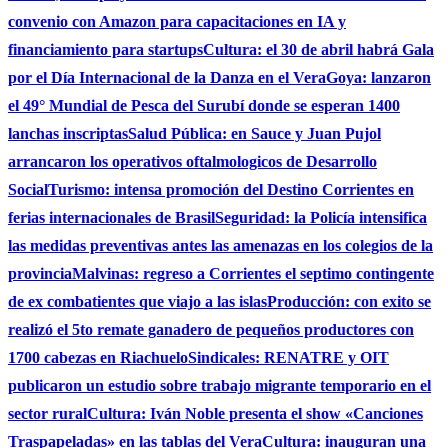
convenio con Amazon para capacitaciones en IA y
financiamiento para startups
Cultura: el 30 de abril habrá Gala
por el Día Internacional de la Danza en el Vera
Goya: lanzaron
el 49° Mundial de Pesca del Surubí donde se esperan 1400
lanchas inscriptas
Salud Pública: en Sauce y Juan Pujol
arrancaron los operativos oftalmologicos de Desarrollo
Social
Turismo: intensa promoción del Destino Corrientes en
ferias internacionales de Brasil
Seguridad: la Policía intensifica
las medidas preventivas antes las amenazas en los colegios de la
provincia
Malvinas: regreso a Corrientes el septimo contingente
de ex combatientes que viajo a las islas
Producción: con exito se
realizó el 5to remate ganadero de pequeños productores con
1700 cabezas en Riachuelo
Sindicales: RENATRE y OIT
publicaron un estudio sobre trabajo migrante temporario en el
sector rural
Cultura: Iván Noble presenta el show «Canciones
Traspapeladas» en las tablas del Vera
Cultura: inauguran una