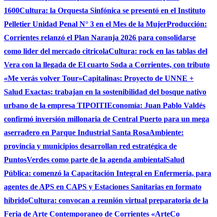
1600
Cultura: la Orquesta Sinfónica se presentó en el Instituto
Pelletier Unidad Penal N° 3 en el Mes de la Mujer
Producción:
Corrientes relanzó el Plan Naranja 2026 para consolidarse
como lider del mercado citricola
Cultura: rock en las tablas del
Vera con la llegada de El cuarto Soda a Corrientes, con tributo
«Me verás volver Tour»
Capitalinas: Proyecto de UNNE +
Salud Exactas: trabajan en la sostenibilidad del bosque nativo
urbano de la empresa TIPOITI
Economía: Juan Pablo Valdés
confirmó inversión millonaria de Central Puerto para un mega
aserradero en Parque Industrial Santa Rosa
Ambiente:
provincia y municipios desarrollan red estratégica de
PuntosVerdes como parte de la agenda ambiental
Salud
Pública: comenzó la Capacitación Integral en Enfermería, para
agentes de APS en CAPS y Estaciones Sanitarias en formato
hibrido
Cultura: convocan a reunión virtual preparatoria de la
Feria de Arte Contemporaneo de Corrientes «ArteCo