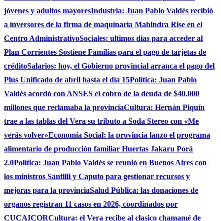
jóvenes y adultos mayores
Industria: Juan Pablo Valdés recibió
a inversores de la firma de maquinaria Mahindra Rise en el
Centro Administrativo
Sociales: ultimos dias para acceder al
Plan Corrientes Sostiene Familias para el pago de tarjetas de
crédito
Salarios: hoy, el Gobierno provincial arranca el pago del
Plus Unificado de abril hasta el día 15
Política: Juan Pablo
Valdés acordó con ANSES el cobro de la deuda de $40.000
millones que reclamaba la provincia
Cultura: Hernán Piquín
trae a las tablas del Vera su tributo a Soda Stereo con «Me
verás volver»
Economía Social: la provincia lanzo el programa
alimentario de producción familiar Huertas Jakaru Porá
2.0
Política: Juan Pablo Valdés se reunió en Buenos Aires con
los ministros Santilli y Caputo para gestionar recursos y
mejoras para la provincia
Salud Pública: las donaciones de
organos registran 11 casos en 2026, coordinados por
CUCAICOR
Cultura: el Vera recibe al clasico chamamé de