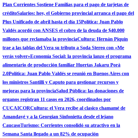
Plan Corrientes Sostiene Familias para el pago de tarjetas de
crédito
Salarios: hoy, el Gobierno provincial arranca el pago del
Plus Unificado de abril hasta el día 15
Política: Juan Pablo
Valdés acordó con ANSES el cobro de la deuda de $40.000
millones que reclamaba la provincia
Cultura: Hernán Piquín
trae a las tablas del Vera su tributo a Soda Stereo con «Me
verás volver»
Economía Social: la provincia lanzo el programa
alimentario de producción familiar Huertas Jakaru Porá
2.0
Política: Juan Pablo Valdés se reunió en Buenos Aires con
los ministros Santilli y Caputo para gestionar recursos y
mejoras para la provincia
Salud Pública: las donaciones de
organos registran 11 casos en 2026, coordinados por
CUCAICOR
Cultura: el Vera recibe al clasico chamamé de
Amandayé y a la Georgian Sinfonietta desde el lejano
Caucaso
Turismo: Corrientes consolidó su atractivo en la
Semana Santa llegado a un 82% de ocupación