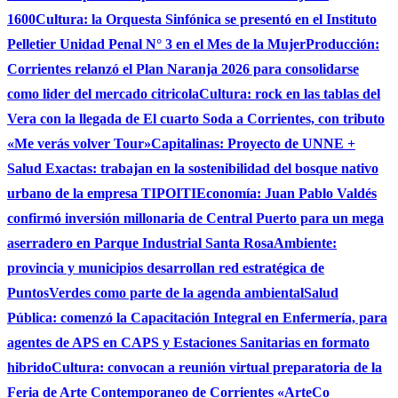
1600
Cultura: la Orquesta Sinfónica se presentó en el Instituto
Pelletier Unidad Penal N° 3 en el Mes de la Mujer
Producción:
Corrientes relanzó el Plan Naranja 2026 para consolidarse
como lider del mercado citricola
Cultura: rock en las tablas del
Vera con la llegada de El cuarto Soda a Corrientes, con tributo
«Me verás volver Tour»
Capitalinas: Proyecto de UNNE +
Salud Exactas: trabajan en la sostenibilidad del bosque nativo
urbano de la empresa TIPOITI
Economía: Juan Pablo Valdés
confirmó inversión millonaria de Central Puerto para un mega
aserradero en Parque Industrial Santa Rosa
Ambiente:
provincia y municipios desarrollan red estratégica de
PuntosVerdes como parte de la agenda ambiental
Salud
Pública: comenzó la Capacitación Integral en Enfermería, para
agentes de APS en CAPS y Estaciones Sanitarias en formato
hibrido
Cultura: convocan a reunión virtual preparatoria de la
Feria de Arte Contemporaneo de Corrientes «ArteCo