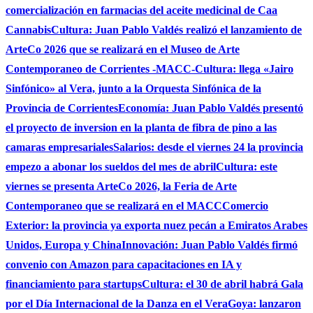
comercialización en farmacias del aceite medicinal de Caa
Cannabis
Cultura: Juan Pablo Valdés realizó el lanzamiento de
ArteCo 2026 que se realizará en el Museo de Arte
Contemporaneo de Corrientes -MACC-
Cultura: llega «Jairo
Sinfónico» al Vera, junto a la Orquesta Sinfónica de la
Provincia de Corrientes
Economía: Juan Pablo Valdés presentó
el proyecto de inversion en la planta de fibra de pino a las
camaras empresariales
Salarios: desde el viernes 24 la provincia
empezo a abonar los sueldos del mes de abril
Cultura: este
viernes se presenta ArteCo 2026, la Feria de Arte
Contemporaneo que se realizará en el MACC
Comercio
Exterior: la provincia ya exporta nuez pecán a Emiratos Arabes
Unidos, Europa y China
Innovación: Juan Pablo Valdés firmó
convenio con Amazon para capacitaciones en IA y
financiamiento para startups
Cultura: el 30 de abril habrá Gala
por el Día Internacional de la Danza en el Vera
Goya: lanzaron