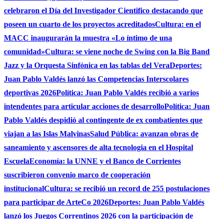
celebraron el Día del Investigador Cientifico destacando que
poseen un cuarto de los proyectos acreditados
Cultura: en el
MACC inaugurarán la muestra «Lo íntimo de una
comunidad»
Cultura: se viene noche de Swing con la Big Band
Jazz y la Orquesta Sinfónica en las tablas del Vera
Deportes:
Juan Pablo Valdés lanzó las Competencias Interscolares
deportivas 2026
Política: Juan Pablo Valdés recibió a varios
intendentes para articular acciones de desarrollo
Política: Juan
Pablo Valdés despidió al contingente de ex combatientes que
viajan a las Islas Malvinas
Salud Pública: avanzan obras de
saneamiento y ascensores de alta tecnologia en el Hospital
Escuela
Economía: la UNNE y el Banco de Corrientes
suscribieron convenio marco de cooperación
institucional
Cultura: se recibió un record de 255 postulaciones
para participar de ArteCo 2026
Deportes: Juan Pablo Valdés
lanzó los Juegos Correntinos 2026 con la participación de