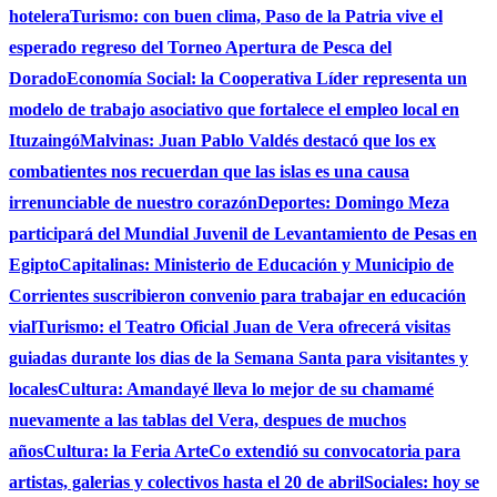
hotelera
Turismo: con buen clima, Paso de la Patria vive el
esperado regreso del Torneo Apertura de Pesca del
Dorado
Economía Social: la Cooperativa Líder representa un
modelo de trabajo asociativo que fortalece el empleo local en
Ituzaingó
Malvinas: Juan Pablo Valdés destacó que los ex
combatientes nos recuerdan que las islas es una causa
irrenunciable de nuestro corazón
Deportes: Domingo Meza
participará del Mundial Juvenil de Levantamiento de Pesas en
Egipto
Capitalinas: Ministerio de Educación y Municipio de
Corrientes suscribieron convenio para trabajar en educación
vial
Turismo: el Teatro Oficial Juan de Vera ofrecerá visitas
guiadas durante los dias de la Semana Santa para visitantes y
locales
Cultura: Amandayé lleva lo mejor de su chamamé
nuevamente a las tablas del Vera, despues de muchos
años
Cultura: la Feria ArteCo extendió su convocatoria para
artistas, galerias y colectivos hasta el 20 de abril
Sociales: hoy se