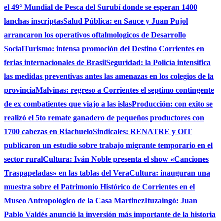
el 49° Mundial de Pesca del Surubí donde se esperan 1400
lanchas inscriptas
Salud Pública: en Sauce y Juan Pujol
arrancaron los operativos oftalmologicos de Desarrollo
Social
Turismo: intensa promoción del Destino Corrientes en
ferias internacionales de Brasil
Seguridad: la Policía intensifica
las medidas preventivas antes las amenazas en los colegios de la
provincia
Malvinas: regreso a Corrientes el septimo contingente
de ex combatientes que viajo a las islas
Producción: con exito se
realizó el 5to remate ganadero de pequeños productores con
1700 cabezas en Riachuelo
Sindicales: RENATRE y OIT
publicaron un estudio sobre trabajo migrante temporario en el
sector rural
Cultura: Iván Noble presenta el show «Canciones
Traspapeladas» en las tablas del Vera
Cultura: inauguran una
muestra sobre el Patrimonio Histórico de Corrientes en el
Museo Antropológico de la Casa Martinez
Ituzaingó: Juan
Pablo Valdés anunció la inversión más importante de la historia