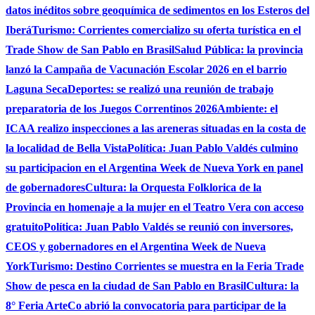
datos inéditos sobre geoquímica de sedimentos en los Esteros del
Iberá
Turismo: Corrientes comercializo su oferta turística en el
Trade Show de San Pablo en Brasil
Salud Pública: la provincia
lanzó la Campaña de Vacunación Escolar 2026 en el barrio
Laguna Seca
Deportes: se realizó una reunión de trabajo
preparatoria de los Juegos Correntinos 2026
Ambiente: el
ICAA realizo inspecciones a las areneras situadas en la costa de
la localidad de Bella Vista
Política: Juan Pablo Valdés culmino
su participacion en el Argentina Week de Nueva York en panel
de gobernadores
Cultura: la Orquesta Folklorica de la
Provincia en homenaje a la mujer en el Teatro Vera con acceso
gratuito
Política: Juan Pablo Valdés se reunió con inversores,
CEOS y gobernadores en el Argentina Week de Nueva
York
Turismo: Destino Corrientes se muestra en la Feria Trade
Show de pesca en la ciudad de San Pablo en Brasil
Cultura: la
8° Feria ArteCo abrió la convocatoria para participar de la