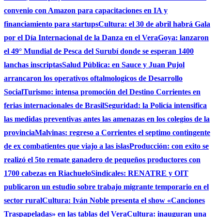
convenio con Amazon para capacitaciones en IA y
financiamiento para startups
Cultura: el 30 de abril habrá Gala
por el Día Internacional de la Danza en el Vera
Goya: lanzaron
el 49° Mundial de Pesca del Surubí donde se esperan 1400
lanchas inscriptas
Salud Pública: en Sauce y Juan Pujol
arrancaron los operativos oftalmologicos de Desarrollo
Social
Turismo: intensa promoción del Destino Corrientes en
ferias internacionales de Brasil
Seguridad: la Policía intensifica
las medidas preventivas antes las amenazas en los colegios de la
provincia
Malvinas: regreso a Corrientes el septimo contingente
de ex combatientes que viajo a las islas
Producción: con exito se
realizó el 5to remate ganadero de pequeños productores con
1700 cabezas en Riachuelo
Sindicales: RENATRE y OIT
publicaron un estudio sobre trabajo migrante temporario en el
sector rural
Cultura: Iván Noble presenta el show «Canciones
Traspapeladas» en las tablas del Vera
Cultura: inauguran una