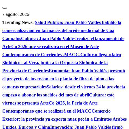
Saltar
al
7 agosto, 2026
contenido
Trending News:
Salud Pública: Juan Pablo Valdés habilitó la
comercialización en farmacias del aceite medicinal de Caa
Cannabis
Cultura: Juan Pablo Valdés realizó el lanzamiento de
ArteCo 2026 que se realizará en el Museo de Arte
Contemporaneo de Corrientes -MACC-
Cultura: llega «Jairo
Sinfónico» al Vera, junto a la Orquesta Sinfónica de la
Provincia de Corrientes
Economía: Juan Pablo Valdés presentó
el proyecto de inversion en la planta de fibra de pino a las
camaras empresariales
Salarios: desde el viernes 24 la provincia
empezo a abonar los sueldos del mes de abril
Cultura: este
viernes se presenta ArteCo 2026, la Feria de Arte
Contemporaneo que se realizará en el MACC
Comercio
Exterior: la provincia ya exporta nuez pecán a Emiratos Arabes
Unidos, Europa y China
Innovación: Juan Pablo Valdés firmó