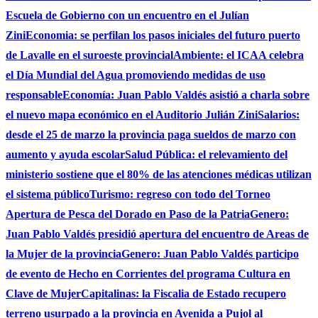
Escuela de Gobierno con un encuentro en el Julían
Zini
Economia: se perfilan los pasos iniciales del futuro puerto
de Lavalle en el suroeste provincial
Ambiente: el ICAA celebra
el Día Mundial del Agua promoviendo medidas de uso
responsable
Economía: Juan Pablo Valdés asistió a charla sobre
el nuevo mapa económico en el Auditorio Julián Zini
Salarios:
desde el 25 de marzo la provincia paga sueldos de marzo con
aumento y ayuda escolar
Salud Pública: el relevamiento del
ministerio sostiene que el 80% de las atenciones médicas utilizan
el sistema público
Turismo: regreso con todo del Torneo
Apertura de Pesca del Dorado en Paso de la Patria
Genero:
Juan Pablo Valdés presidió apertura del encuentro de Areas de
la Mujer de la provincia
Genero: Juan Pablo Valdés participo
de evento de Hecho en Corrientes del programa Cultura en
Clave de Mujer
Capitalinas: la Fiscalia de Estado recupero
terreno usurpado a la provincia en Avenida a Pujol al