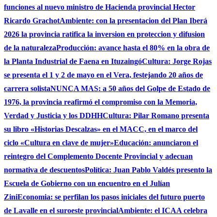
funciones al nuevo ministro de Hacienda provincial Hector
Ricardo Grachot
Ambiente: con la presentacion del Plan Iberá
2026 la provincia ratifica la inversion en proteccion y difusion
de la naturaleza
Producción: avance hasta el 80% en la obra de
la Planta Industrial de Faena en Ituzaingó
Cultura: Jorge Rojas
se presenta el 1 y 2 de mayo en el Vera, festejando 20 años de
carrera solista
NUNCA MAS: a 50 años del Golpe de Estado de
1976, la provincia reafirmó el compromiso con la Memoria,
Verdad y Justicia y los DDHH
Cultura: Pilar Romano presenta
su libro «Historias Descalzas» en el MACC, en el marco del
ciclo «Cultura en clave de mujer»
Educación: anunciaron el
reintegro del Complemento Docente Provincial y adecuan
normativa de descuentos
Política: Juan Pablo Valdés presento la
Escuela de Gobierno con un encuentro en el Julían
Zini
Economia: se perfilan los pasos iniciales del futuro puerto
de Lavalle en el suroeste provincial
Ambiente: el ICAA celebra