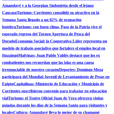
Amandayé y a la Georgian Sinfonietta desde el lejano
Caucaso
Turismo: Corrientes consolidó su atractivo en la
Semana Santa llegado a un 82% de ocupación
hotelera
Turismo: con buen clima, Paso de la Patria vive el
esperado regreso del Torneo Apertura de Pesca del
Dorado
Economía Social: la Cooperativa Líder representa un
modelo de trabajo asociativo que fortalece el empleo local en
Ituzaingó
Malvinas: Juan Pablo Valdés destacó que los ex
combatientes nos recuerdan que las islas es una causa
irrenunciable de nuestro corazón
Deportes: Domingo Meza
participará del Mundial Juvenil de Levantamiento de Pesas en
Egipto
Capitalinas: Ministerio de Educación y Municipio de
Corrientes suscribieron convenio para trabajar en educación
vial
Turismo: el Teatro Oficial Juan de Vera ofrecerá visitas
guiadas durante los dias de la Semana Santa para visitantes y
locales
Cultura: Amandayé lleva lo mejor de su chamamé