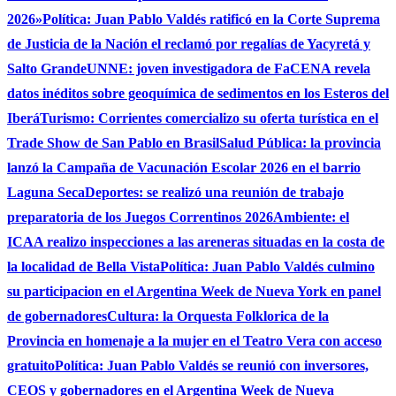
2026»
Política: Juan Pablo Valdés ratificó en la Corte Suprema
de Justicia de la Nación el reclamó por regalías de Yacyretá y
Salto Grande
UNNE: joven investigadora de FaCENA revela
datos inéditos sobre geoquímica de sedimentos en los Esteros del
Iberá
Turismo: Corrientes comercializo su oferta turística en el
Trade Show de San Pablo en Brasil
Salud Pública: la provincia
lanzó la Campaña de Vacunación Escolar 2026 en el barrio
Laguna Seca
Deportes: se realizó una reunión de trabajo
preparatoria de los Juegos Correntinos 2026
Ambiente: el
ICAA realizo inspecciones a las areneras situadas en la costa de
la localidad de Bella Vista
Política: Juan Pablo Valdés culmino
su participacion en el Argentina Week de Nueva York en panel
de gobernadores
Cultura: la Orquesta Folklorica de la
Provincia en homenaje a la mujer en el Teatro Vera con acceso
gratuito
Política: Juan Pablo Valdés se reunió con inversores,
CEOS y gobernadores en el Argentina Week de Nueva