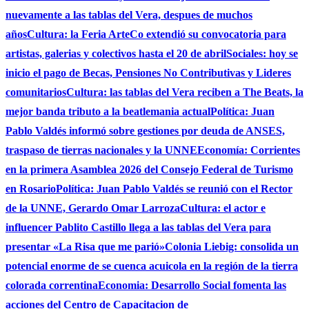
nuevamente a las tablas del Vera, despues de muchos
años
Cultura: la Feria ArteCo extendió su convocatoria para
artistas, galerias y colectivos hasta el 20 de abril
Sociales: hoy se
inicio el pago de Becas, Pensiones No Contributivas y Lideres
comunitarios
Cultura: las tablas del Vera reciben a The Beats, la
mejor banda tributo a la beatlemania actual
Política: Juan
Pablo Valdés informó sobre gestiones por deuda de ANSES,
traspaso de tierras nacionales y la UNNE
Economía: Corrientes
en la primera Asamblea 2026 del Consejo Federal de Turismo
en Rosario
Política: Juan Pablo Valdés se reunió con el Rector
de la UNNE, Gerardo Omar Larroza
Cultura: el actor e
influencer Pablito Castillo llega a las tablas del Vera para
presentar «La Risa que me parió»
Colonia Liebig: consolida un
potencial enorme de se cuenca acuicola en la región de la tierra
colorada correntina
Economia: Desarrollo Social fomenta las
acciones del Centro de Capacitacion de