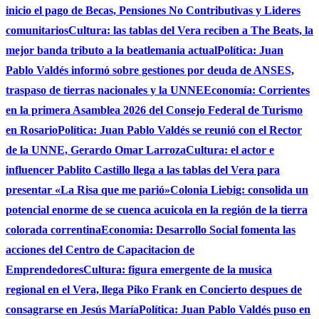
inicio el pago de Becas, Pensiones No Contributivas y Lideres
comunitarios
Cultura: las tablas del Vera reciben a The Beats, la
mejor banda tributo a la beatlemania actual
Política: Juan
Pablo Valdés informó sobre gestiones por deuda de ANSES,
traspaso de tierras nacionales y la UNNE
Economía: Corrientes
en la primera Asamblea 2026 del Consejo Federal de Turismo
en Rosario
Política: Juan Pablo Valdés se reunió con el Rector
de la UNNE, Gerardo Omar Larroza
Cultura: el actor e
influencer Pablito Castillo llega a las tablas del Vera para
presentar «La Risa que me parió»
Colonia Liebig: consolida un
potencial enorme de se cuenca acuicola en la región de la tierra
colorada correntina
Economia: Desarrollo Social fomenta las
acciones del Centro de Capacitacion de
Emprendedores
Cultura: figura emergente de la musica
regional en el Vera, llega Piko Frank en Concierto despues de
consagrarse en Jesús María
Política: Juan Pablo Valdés puso en