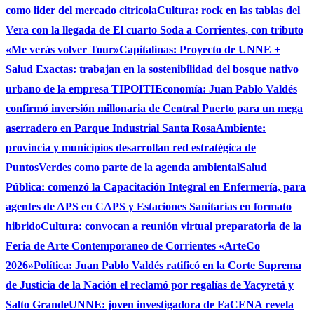
como lider del mercado citricola
Cultura: rock en las tablas del
Vera con la llegada de El cuarto Soda a Corrientes, con tributo
«Me verás volver Tour»
Capitalinas: Proyecto de UNNE +
Salud Exactas: trabajan en la sostenibilidad del bosque nativo
urbano de la empresa TIPOITI
Economía: Juan Pablo Valdés
confirmó inversión millonaria de Central Puerto para un mega
aserradero en Parque Industrial Santa Rosa
Ambiente:
provincia y municipios desarrollan red estratégica de
PuntosVerdes como parte de la agenda ambiental
Salud
Pública: comenzó la Capacitación Integral en Enfermería, para
agentes de APS en CAPS y Estaciones Sanitarias en formato
hibrido
Cultura: convocan a reunión virtual preparatoria de la
Feria de Arte Contemporaneo de Corrientes «ArteCo
2026»
Política: Juan Pablo Valdés ratificó en la Corte Suprema
de Justicia de la Nación el reclamó por regalías de Yacyretá y
Salto Grande
UNNE: joven investigadora de FaCENA revela