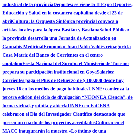
industrial de la provincia
Deportes: se viene la II Expo Deportes,
Educación y Salud en la costanera capitalina desde el 23 de
abril
Cultura: la Orquesta Sinfónica provincial convoca a
artistas locales para la ópera Bastián y Bastiana
Salud Pública:
la provincia desarrolla una Jornada de Actualizacion en
Cannabis Medicinal
Economía: Juan Pablo Valdés reinaguró la
Casa Matriz del Banco de Corrientes en el centro
capitalino
Fiesta Nacional del Surubí: el Ministerio de Turismo
prepara su participación institucional en Goya
Salarios:
Corrientes paga el Plus de Refuerzo de $ 100.000 desde hoy
jueves 16 en los medios de pago habituales
UNNE: comienza la
tercera edición del ciclo de divulgación “NEO/NEA Ciencia”, de
forma virtual, gratuita y abierta
UNNE: en FaCENA
celebraron el Día del Investigador Cientifico destacando que
poseen un cuarto de los proyectos acreditados
Cultura: en el
MACC inaugurarán la muestra «Lo íntimo de una