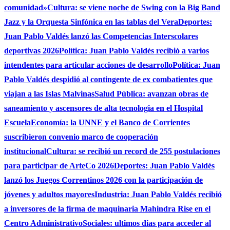
comunidad»
Cultura: se viene noche de Swing con la Big Band
Jazz y la Orquesta Sinfónica en las tablas del Vera
Deportes:
Juan Pablo Valdés lanzó las Competencias Interscolares
deportivas 2026
Política: Juan Pablo Valdés recibió a varios
intendentes para articular acciones de desarrollo
Política: Juan
Pablo Valdés despidió al contingente de ex combatientes que
viajan a las Islas Malvinas
Salud Pública: avanzan obras de
saneamiento y ascensores de alta tecnologia en el Hospital
Escuela
Economía: la UNNE y el Banco de Corrientes
suscribieron convenio marco de cooperación
institucional
Cultura: se recibió un record de 255 postulaciones
para participar de ArteCo 2026
Deportes: Juan Pablo Valdés
lanzó los Juegos Correntinos 2026 con la participación de
jóvenes y adultos mayores
Industria: Juan Pablo Valdés recibió
a inversores de la firma de maquinaria Mahindra Rise en el
Centro Administrativo
Sociales: ultimos dias para acceder al