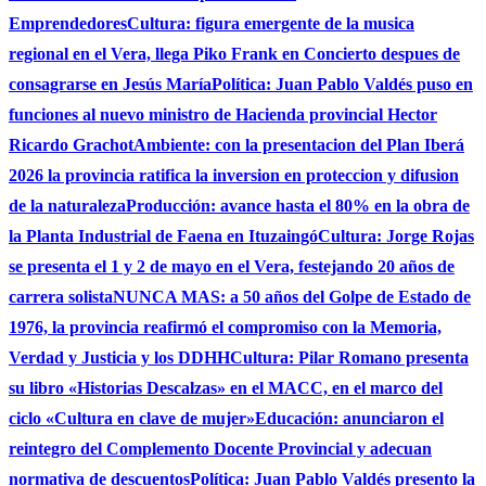
Emprendedores
Cultura: figura emergente de la musica
regional en el Vera, llega Piko Frank en Concierto despues de
consagrarse en Jesús María
Política: Juan Pablo Valdés puso en
funciones al nuevo ministro de Hacienda provincial Hector
Ricardo Grachot
Ambiente: con la presentacion del Plan Iberá
2026 la provincia ratifica la inversion en proteccion y difusion
de la naturaleza
Producción: avance hasta el 80% en la obra de
la Planta Industrial de Faena en Ituzaingó
Cultura: Jorge Rojas
se presenta el 1 y 2 de mayo en el Vera, festejando 20 años de
carrera solista
NUNCA MAS: a 50 años del Golpe de Estado de
1976, la provincia reafirmó el compromiso con la Memoria,
Verdad y Justicia y los DDHH
Cultura: Pilar Romano presenta
su libro «Historias Descalzas» en el MACC, en el marco del
ciclo «Cultura en clave de mujer»
Educación: anunciaron el
reintegro del Complemento Docente Provincial y adecuan
normativa de descuentos
Política: Juan Pablo Valdés presento la