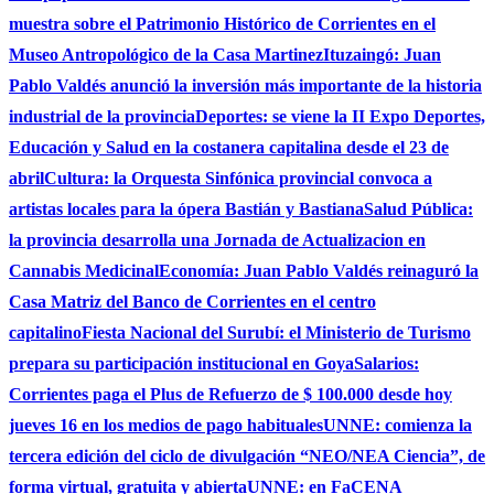
muestra sobre el Patrimonio Histórico de Corrientes en el
Museo Antropológico de la Casa Martinez
Ituzaingó: Juan
Pablo Valdés anunció la inversión más importante de la historia
industrial de la provincia
Deportes: se viene la II Expo Deportes,
Educación y Salud en la costanera capitalina desde el 23 de
abril
Cultura: la Orquesta Sinfónica provincial convoca a
artistas locales para la ópera Bastián y Bastiana
Salud Pública:
la provincia desarrolla una Jornada de Actualizacion en
Cannabis Medicinal
Economía: Juan Pablo Valdés reinaguró la
Casa Matriz del Banco de Corrientes en el centro
capitalino
Fiesta Nacional del Surubí: el Ministerio de Turismo
prepara su participación institucional en Goya
Salarios:
Corrientes paga el Plus de Refuerzo de $ 100.000 desde hoy
jueves 16 en los medios de pago habituales
UNNE: comienza la
tercera edición del ciclo de divulgación “NEO/NEA Ciencia”, de
forma virtual, gratuita y abierta
UNNE: en FaCENA