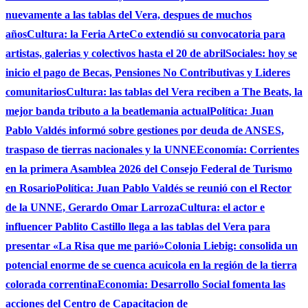
nuevamente a las tablas del Vera, despues de muchos
años
Cultura: la Feria ArteCo extendió su convocatoria para
artistas, galerias y colectivos hasta el 20 de abril
Sociales: hoy se
inicio el pago de Becas, Pensiones No Contributivas y Lideres
comunitarios
Cultura: las tablas del Vera reciben a The Beats, la
mejor banda tributo a la beatlemania actual
Política: Juan
Pablo Valdés informó sobre gestiones por deuda de ANSES,
traspaso de tierras nacionales y la UNNE
Economía: Corrientes
en la primera Asamblea 2026 del Consejo Federal de Turismo
en Rosario
Política: Juan Pablo Valdés se reunió con el Rector
de la UNNE, Gerardo Omar Larroza
Cultura: el actor e
influencer Pablito Castillo llega a las tablas del Vera para
presentar «La Risa que me parió»
Colonia Liebig: consolida un
potencial enorme de se cuenca acuicola en la región de la tierra
colorada correntina
Economia: Desarrollo Social fomenta las
acciones del Centro de Capacitacion de