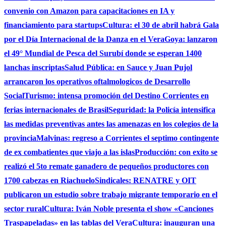
convenio con Amazon para capacitaciones en IA y
financiamiento para startups
Cultura: el 30 de abril habrá Gala
por el Día Internacional de la Danza en el Vera
Goya: lanzaron
el 49° Mundial de Pesca del Surubí donde se esperan 1400
lanchas inscriptas
Salud Pública: en Sauce y Juan Pujol
arrancaron los operativos oftalmologicos de Desarrollo
Social
Turismo: intensa promoción del Destino Corrientes en
ferias internacionales de Brasil
Seguridad: la Policía intensifica
las medidas preventivas antes las amenazas en los colegios de la
provincia
Malvinas: regreso a Corrientes el septimo contingente
de ex combatientes que viajo a las islas
Producción: con exito se
realizó el 5to remate ganadero de pequeños productores con
1700 cabezas en Riachuelo
Sindicales: RENATRE y OIT
publicaron un estudio sobre trabajo migrante temporario en el
sector rural
Cultura: Iván Noble presenta el show «Canciones
Traspapeladas» en las tablas del Vera
Cultura: inauguran una