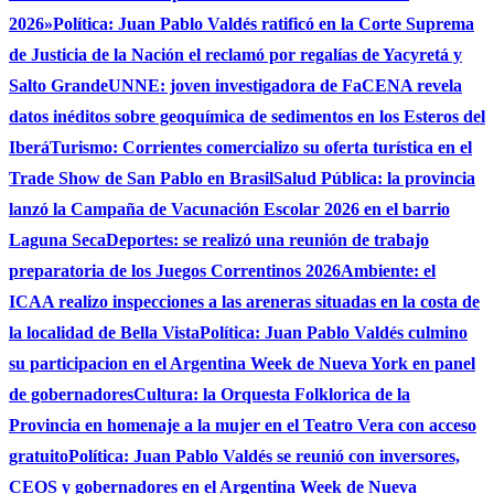
2026»
Política: Juan Pablo Valdés ratificó en la Corte Suprema
de Justicia de la Nación el reclamó por regalías de Yacyretá y
Salto Grande
UNNE: joven investigadora de FaCENA revela
datos inéditos sobre geoquímica de sedimentos en los Esteros del
Iberá
Turismo: Corrientes comercializo su oferta turística en el
Trade Show de San Pablo en Brasil
Salud Pública: la provincia
lanzó la Campaña de Vacunación Escolar 2026 en el barrio
Laguna Seca
Deportes: se realizó una reunión de trabajo
preparatoria de los Juegos Correntinos 2026
Ambiente: el
ICAA realizo inspecciones a las areneras situadas en la costa de
la localidad de Bella Vista
Política: Juan Pablo Valdés culmino
su participacion en el Argentina Week de Nueva York en panel
de gobernadores
Cultura: la Orquesta Folklorica de la
Provincia en homenaje a la mujer en el Teatro Vera con acceso
gratuito
Política: Juan Pablo Valdés se reunió con inversores,
CEOS y gobernadores en el Argentina Week de Nueva