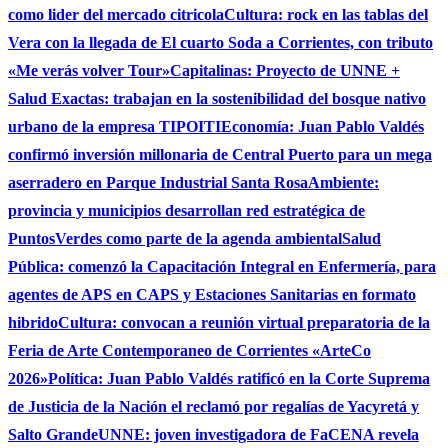
como lider del mercado citricola
Cultura: rock en las tablas del
Vera con la llegada de El cuarto Soda a Corrientes, con tributo
«Me verás volver Tour»
Capitalinas: Proyecto de UNNE +
Salud Exactas: trabajan en la sostenibilidad del bosque nativo
urbano de la empresa TIPOITI
Economía: Juan Pablo Valdés
confirmó inversión millonaria de Central Puerto para un mega
aserradero en Parque Industrial Santa Rosa
Ambiente:
provincia y municipios desarrollan red estratégica de
PuntosVerdes como parte de la agenda ambiental
Salud
Pública: comenzó la Capacitación Integral en Enfermería, para
agentes de APS en CAPS y Estaciones Sanitarias en formato
hibrido
Cultura: convocan a reunión virtual preparatoria de la
Feria de Arte Contemporaneo de Corrientes «ArteCo
2026»
Política: Juan Pablo Valdés ratificó en la Corte Suprema
de Justicia de la Nación el reclamó por regalías de Yacyretá y
Salto Grande
UNNE: joven investigadora de FaCENA revela