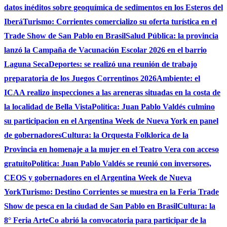
datos inéditos sobre geoquímica de sedimentos en los Esteros del
Iberá
Turismo: Corrientes comercializo su oferta turística en el
Trade Show de San Pablo en Brasil
Salud Pública: la provincia
lanzó la Campaña de Vacunación Escolar 2026 en el barrio
Laguna Seca
Deportes: se realizó una reunión de trabajo
preparatoria de los Juegos Correntinos 2026
Ambiente: el
ICAA realizo inspecciones a las areneras situadas en la costa de
la localidad de Bella Vista
Política: Juan Pablo Valdés culmino
su participacion en el Argentina Week de Nueva York en panel
de gobernadores
Cultura: la Orquesta Folklorica de la
Provincia en homenaje a la mujer en el Teatro Vera con acceso
gratuito
Política: Juan Pablo Valdés se reunió con inversores,
CEOS y gobernadores en el Argentina Week de Nueva
York
Turismo: Destino Corrientes se muestra en la Feria Trade
Show de pesca en la ciudad de San Pablo en Brasil
Cultura: la
8° Feria ArteCo abrió la convocatoria para participar de la