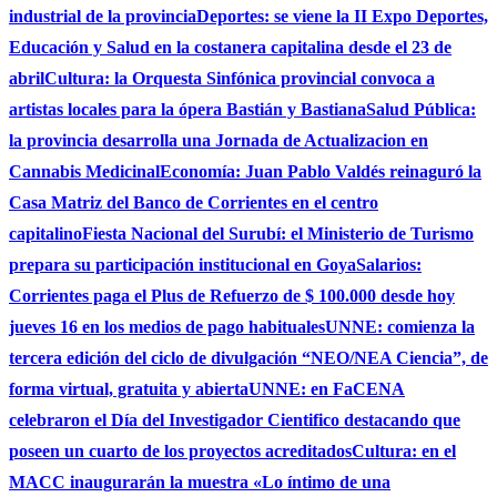
industrial de la provincia
Deportes: se viene la II Expo Deportes,
Educación y Salud en la costanera capitalina desde el 23 de
abril
Cultura: la Orquesta Sinfónica provincial convoca a
artistas locales para la ópera Bastián y Bastiana
Salud Pública:
la provincia desarrolla una Jornada de Actualizacion en
Cannabis Medicinal
Economía: Juan Pablo Valdés reinaguró la
Casa Matriz del Banco de Corrientes en el centro
capitalino
Fiesta Nacional del Surubí: el Ministerio de Turismo
prepara su participación institucional en Goya
Salarios:
Corrientes paga el Plus de Refuerzo de $ 100.000 desde hoy
jueves 16 en los medios de pago habituales
UNNE: comienza la
tercera edición del ciclo de divulgación “NEO/NEA Ciencia”, de
forma virtual, gratuita y abierta
UNNE: en FaCENA
celebraron el Día del Investigador Cientifico destacando que
poseen un cuarto de los proyectos acreditados
Cultura: en el
MACC inaugurarán la muestra «Lo íntimo de una