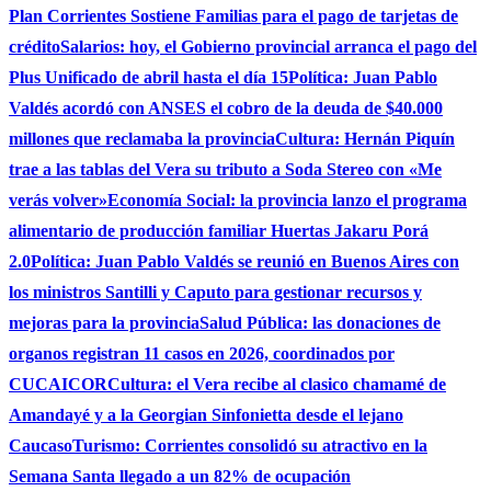
Plan Corrientes Sostiene Familias para el pago de tarjetas de
crédito
Salarios: hoy, el Gobierno provincial arranca el pago del
Plus Unificado de abril hasta el día 15
Política: Juan Pablo
Valdés acordó con ANSES el cobro de la deuda de $40.000
millones que reclamaba la provincia
Cultura: Hernán Piquín
trae a las tablas del Vera su tributo a Soda Stereo con «Me
verás volver»
Economía Social: la provincia lanzo el programa
alimentario de producción familiar Huertas Jakaru Porá
2.0
Política: Juan Pablo Valdés se reunió en Buenos Aires con
los ministros Santilli y Caputo para gestionar recursos y
mejoras para la provincia
Salud Pública: las donaciones de
organos registran 11 casos en 2026, coordinados por
CUCAICOR
Cultura: el Vera recibe al clasico chamamé de
Amandayé y a la Georgian Sinfonietta desde el lejano
Caucaso
Turismo: Corrientes consolidó su atractivo en la
Semana Santa llegado a un 82% de ocupación