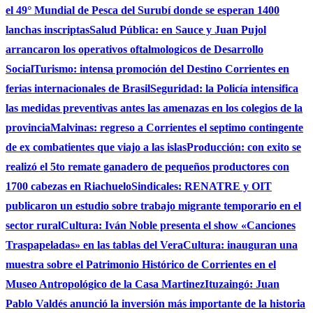
el 49° Mundial de Pesca del Surubí donde se esperan 1400
lanchas inscriptas
Salud Pública: en Sauce y Juan Pujol
arrancaron los operativos oftalmologicos de Desarrollo
Social
Turismo: intensa promoción del Destino Corrientes en
ferias internacionales de Brasil
Seguridad: la Policía intensifica
las medidas preventivas antes las amenazas en los colegios de la
provincia
Malvinas: regreso a Corrientes el septimo contingente
de ex combatientes que viajo a las islas
Producción: con exito se
realizó el 5to remate ganadero de pequeños productores con
1700 cabezas en Riachuelo
Sindicales: RENATRE y OIT
publicaron un estudio sobre trabajo migrante temporario en el
sector rural
Cultura: Iván Noble presenta el show «Canciones
Traspapeladas» en las tablas del Vera
Cultura: inauguran una
muestra sobre el Patrimonio Histórico de Corrientes en el
Museo Antropológico de la Casa Martinez
Ituzaingó: Juan
Pablo Valdés anunció la inversión más importante de la historia