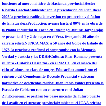
funciones al nuevo ministro de Hacienda provincial Hector
Ricardo Grachot
Ambiente: con la presentacion del Plan Iberá
2026 la provincia ratifica la inversion en proteccion y difusion
de la naturaleza
Producción: avance hasta el 80% en la obra de
la Planta Industrial de Faena en Ituzaingó
Cultura: Jorge Rojas
se presenta el 1 y 2 de mayo en el Vera, festejando 20 años de
carrera solista
NUNCA MAS: a 50 años del Golpe de Estado de
1976, la provincia reafirmó el compromiso con la Memoria,
Verdad y Justicia y los DDHH
Cultura: Pilar Romano presenta
su libro «Historias Descalzas» en el MACC, en el marco del
ciclo «Cultura en clave de mujer»
Educación: anunciaron el
reintegro del Complemento Docente Provincial y adecuan
normativa de descuentos
Política: Juan Pablo Valdés presento la
Escuela de Gobierno con un encuentro en el Julían
Zini
Economia: se perfilan los pasos iniciales del futuro puerto
de Lavalle en el suroeste provincial
Ambiente: el ICAA celebra