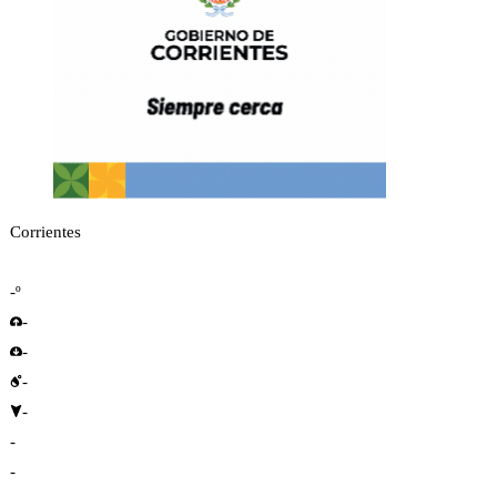
Corrientes
-º
-
-
-
-
-
-