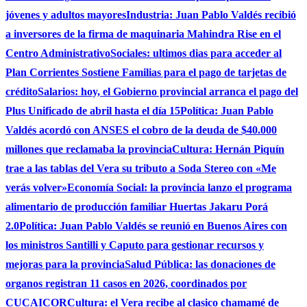
jóvenes y adultos mayores
Industria: Juan Pablo Valdés recibió
a inversores de la firma de maquinaria Mahindra Rise en el
Centro Administrativo
Sociales: ultimos dias para acceder al
Plan Corrientes Sostiene Familias para el pago de tarjetas de
crédito
Salarios: hoy, el Gobierno provincial arranca el pago del
Plus Unificado de abril hasta el día 15
Política: Juan Pablo
Valdés acordó con ANSES el cobro de la deuda de $40.000
millones que reclamaba la provincia
Cultura: Hernán Piquín
trae a las tablas del Vera su tributo a Soda Stereo con «Me
verás volver»
Economía Social: la provincia lanzo el programa
alimentario de producción familiar Huertas Jakaru Porá
2.0
Política: Juan Pablo Valdés se reunió en Buenos Aires con
los ministros Santilli y Caputo para gestionar recursos y
mejoras para la provincia
Salud Pública: las donaciones de
organos registran 11 casos en 2026, coordinados por
CUCAICOR
Cultura: el Vera recibe al clasico chamamé de