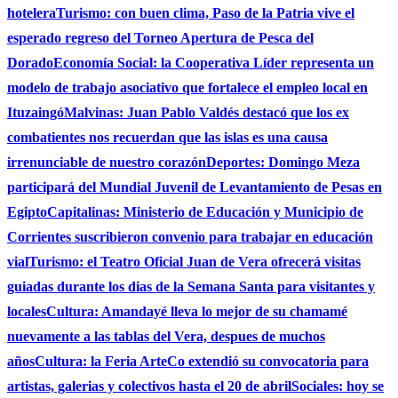
hotelera
Turismo: con buen clima, Paso de la Patria vive el
esperado regreso del Torneo Apertura de Pesca del
Dorado
Economía Social: la Cooperativa Líder representa un
modelo de trabajo asociativo que fortalece el empleo local en
Ituzaingó
Malvinas: Juan Pablo Valdés destacó que los ex
combatientes nos recuerdan que las islas es una causa
irrenunciable de nuestro corazón
Deportes: Domingo Meza
participará del Mundial Juvenil de Levantamiento de Pesas en
Egipto
Capitalinas: Ministerio de Educación y Municipio de
Corrientes suscribieron convenio para trabajar en educación
vial
Turismo: el Teatro Oficial Juan de Vera ofrecerá visitas
guiadas durante los dias de la Semana Santa para visitantes y
locales
Cultura: Amandayé lleva lo mejor de su chamamé
nuevamente a las tablas del Vera, despues de muchos
años
Cultura: la Feria ArteCo extendió su convocatoria para
artistas, galerias y colectivos hasta el 20 de abril
Sociales: hoy se