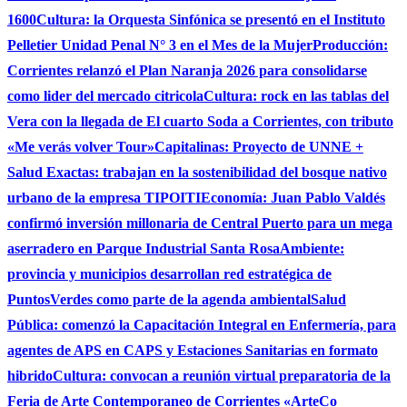
1600
Cultura: la Orquesta Sinfónica se presentó en el Instituto
Pelletier Unidad Penal N° 3 en el Mes de la Mujer
Producción:
Corrientes relanzó el Plan Naranja 2026 para consolidarse
como lider del mercado citricola
Cultura: rock en las tablas del
Vera con la llegada de El cuarto Soda a Corrientes, con tributo
«Me verás volver Tour»
Capitalinas: Proyecto de UNNE +
Salud Exactas: trabajan en la sostenibilidad del bosque nativo
urbano de la empresa TIPOITI
Economía: Juan Pablo Valdés
confirmó inversión millonaria de Central Puerto para un mega
aserradero en Parque Industrial Santa Rosa
Ambiente:
provincia y municipios desarrollan red estratégica de
PuntosVerdes como parte de la agenda ambiental
Salud
Pública: comenzó la Capacitación Integral en Enfermería, para
agentes de APS en CAPS y Estaciones Sanitarias en formato
hibrido
Cultura: convocan a reunión virtual preparatoria de la
Feria de Arte Contemporaneo de Corrientes «ArteCo