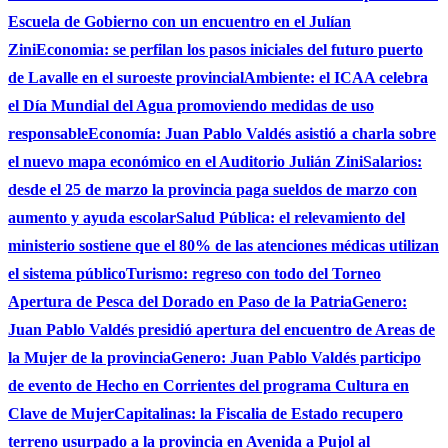
Escuela de Gobierno con un encuentro en el Julían
Zini
Economia: se perfilan los pasos iniciales del futuro puerto
de Lavalle en el suroeste provincial
Ambiente: el ICAA celebra
el Día Mundial del Agua promoviendo medidas de uso
responsable
Economía: Juan Pablo Valdés asistió a charla sobre
el nuevo mapa económico en el Auditorio Julián Zini
Salarios:
desde el 25 de marzo la provincia paga sueldos de marzo con
aumento y ayuda escolar
Salud Pública: el relevamiento del
ministerio sostiene que el 80% de las atenciones médicas utilizan
el sistema público
Turismo: regreso con todo del Torneo
Apertura de Pesca del Dorado en Paso de la Patria
Genero:
Juan Pablo Valdés presidió apertura del encuentro de Areas de
la Mujer de la provincia
Genero: Juan Pablo Valdés participo
de evento de Hecho en Corrientes del programa Cultura en
Clave de Mujer
Capitalinas: la Fiscalia de Estado recupero
terreno usurpado a la provincia en Avenida a Pujol al