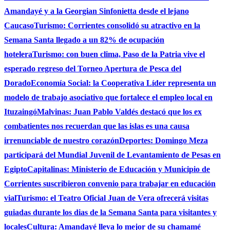
Amandayé y a la Georgian Sinfonietta desde el lejano
Caucaso
Turismo: Corrientes consolidó su atractivo en la
Semana Santa llegado a un 82% de ocupación
hotelera
Turismo: con buen clima, Paso de la Patria vive el
esperado regreso del Torneo Apertura de Pesca del
Dorado
Economía Social: la Cooperativa Líder representa un
modelo de trabajo asociativo que fortalece el empleo local en
Ituzaingó
Malvinas: Juan Pablo Valdés destacó que los ex
combatientes nos recuerdan que las islas es una causa
irrenunciable de nuestro corazón
Deportes: Domingo Meza
participará del Mundial Juvenil de Levantamiento de Pesas en
Egipto
Capitalinas: Ministerio de Educación y Municipio de
Corrientes suscribieron convenio para trabajar en educación
vial
Turismo: el Teatro Oficial Juan de Vera ofrecerá visitas
guiadas durante los dias de la Semana Santa para visitantes y
locales
Cultura: Amandayé lleva lo mejor de su chamamé