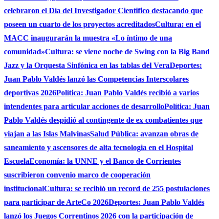
celebraron el Día del Investigador Cientifico destacando que
poseen un cuarto de los proyectos acreditados
Cultura: en el
MACC inaugurarán la muestra «Lo íntimo de una
comunidad»
Cultura: se viene noche de Swing con la Big Band
Jazz y la Orquesta Sinfónica en las tablas del Vera
Deportes:
Juan Pablo Valdés lanzó las Competencias Interscolares
deportivas 2026
Política: Juan Pablo Valdés recibió a varios
intendentes para articular acciones de desarrollo
Política: Juan
Pablo Valdés despidió al contingente de ex combatientes que
viajan a las Islas Malvinas
Salud Pública: avanzan obras de
saneamiento y ascensores de alta tecnologia en el Hospital
Escuela
Economía: la UNNE y el Banco de Corrientes
suscribieron convenio marco de cooperación
institucional
Cultura: se recibió un record de 255 postulaciones
para participar de ArteCo 2026
Deportes: Juan Pablo Valdés
lanzó los Juegos Correntinos 2026 con la participación de