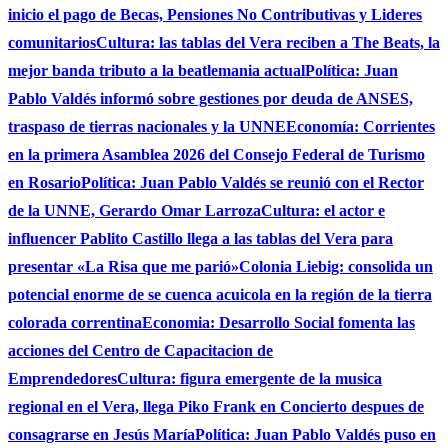
inicio el pago de Becas, Pensiones No Contributivas y Lideres
comunitarios
Cultura: las tablas del Vera reciben a The Beats, la
mejor banda tributo a la beatlemania actual
Política: Juan
Pablo Valdés informó sobre gestiones por deuda de ANSES,
traspaso de tierras nacionales y la UNNE
Economía: Corrientes
en la primera Asamblea 2026 del Consejo Federal de Turismo
en Rosario
Política: Juan Pablo Valdés se reunió con el Rector
de la UNNE, Gerardo Omar Larroza
Cultura: el actor e
influencer Pablito Castillo llega a las tablas del Vera para
presentar «La Risa que me parió»
Colonia Liebig: consolida un
potencial enorme de se cuenca acuicola en la región de la tierra
colorada correntina
Economia: Desarrollo Social fomenta las
acciones del Centro de Capacitacion de
Emprendedores
Cultura: figura emergente de la musica
regional en el Vera, llega Piko Frank en Concierto despues de
consagrarse en Jesús María
Política: Juan Pablo Valdés puso en