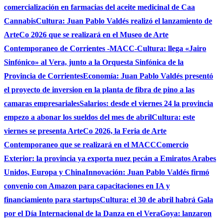
comercialización en farmacias del aceite medicinal de Caa
Cannabis
Cultura: Juan Pablo Valdés realizó el lanzamiento de
ArteCo 2026 que se realizará en el Museo de Arte
Contemporaneo de Corrientes -MACC-
Cultura: llega «Jairo
Sinfónico» al Vera, junto a la Orquesta Sinfónica de la
Provincia de Corrientes
Economía: Juan Pablo Valdés presentó
el proyecto de inversion en la planta de fibra de pino a las
camaras empresariales
Salarios: desde el viernes 24 la provincia
empezo a abonar los sueldos del mes de abril
Cultura: este
viernes se presenta ArteCo 2026, la Feria de Arte
Contemporaneo que se realizará en el MACC
Comercio
Exterior: la provincia ya exporta nuez pecán a Emiratos Arabes
Unidos, Europa y China
Innovación: Juan Pablo Valdés firmó
convenio con Amazon para capacitaciones en IA y
financiamiento para startups
Cultura: el 30 de abril habrá Gala
por el Día Internacional de la Danza en el Vera
Goya: lanzaron