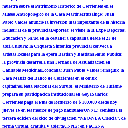
muestra sobre el Patrimonio Histórico de Corrientes en el
Museo Antropológico de la Casa Martinez
Ituzaingó: Juan
Pablo Valdés anunció la inversión más importante de la historia
industrial de la provincia
Deportes: se viene la II Expo Deportes,
Educación y Salud en la costanera capitalina desde el 23 de
abril
Cultura: la Orquesta Sinfónica provincial convoca a
artistas locales para la ópera Bastián y Bastiana
Salud Pública:
la provincia desarrolla una Jornada de Actualizacion en
Cannabis Medicinal
Economía: Juan Pablo Valdés reinaguró la
Casa Matriz del Banco de Corrientes en el centro
capitalino
Fiesta Nacional del Surubí: el Ministerio de Turismo
prepara su participación institucional en Goya
Salarios:
Corrientes paga el Plus de Refuerzo de $ 100.000 desde hoy
jueves 16 en los medios de pago habituales
UNNE: comienza la
tercera edición del ciclo de divulgación “NEO/NEA Ciencia”, de
forma virtual, gratuita y abierta
UNNE: en FaCENA