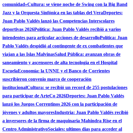
comunidad»
Cultura: se viene noche de Swing con la Big Band
Jazz y la Orquesta Sinfónica en las tablas del Vera
Deportes:
Juan Pablo Valdés lanzó las Competencias Interscolares
deportivas 2026
Política: Juan Pablo Valdés recibió a varios
intendentes para articular acciones de desarrollo
Política: Juan
Pablo Valdés despidió al contingente de ex combatientes que
viajan a las Islas Malvinas
Salud Pública: avanzan obras de
saneamiento y ascensores de alta tecnologia en el Hospital
Escuela
Economía: la UNNE y el Banco de Corrientes
suscribieron convenio marco de cooperación
institucional
Cultura: se recibió un record de 255 postulaciones
para participar de ArteCo 2026
Deportes: Juan Pablo Valdés
lanzó los Juegos Correntinos 2026 con la participación de
jóvenes y adultos mayores
Industria: Juan Pablo Valdés recibió
a inversores de la firma de maquinaria Mahindra Rise en el
Centro Administrativo
Sociales: ultimos dias para acceder al