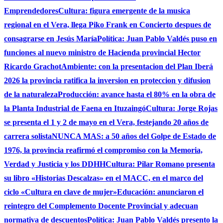
Emprendedores
Cultura: figura emergente de la musica
regional en el Vera, llega Piko Frank en Concierto despues de
consagrarse en Jesús María
Política: Juan Pablo Valdés puso en
funciones al nuevo ministro de Hacienda provincial Hector
Ricardo Grachot
Ambiente: con la presentacion del Plan Iberá
2026 la provincia ratifica la inversion en proteccion y difusion
de la naturaleza
Producción: avance hasta el 80% en la obra de
la Planta Industrial de Faena en Ituzaingó
Cultura: Jorge Rojas
se presenta el 1 y 2 de mayo en el Vera, festejando 20 años de
carrera solista
NUNCA MAS: a 50 años del Golpe de Estado de
1976, la provincia reafirmó el compromiso con la Memoria,
Verdad y Justicia y los DDHH
Cultura: Pilar Romano presenta
su libro «Historias Descalzas» en el MACC, en el marco del
ciclo «Cultura en clave de mujer»
Educación: anunciaron el
reintegro del Complemento Docente Provincial y adecuan
normativa de descuentos
Política: Juan Pablo Valdés presento la