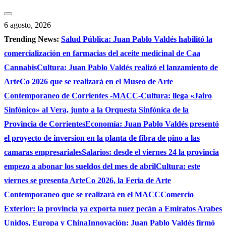
Saltar
al
6 agosto, 2026
contenido
Trending News:
Salud Pública: Juan Pablo Valdés habilitó la
comercialización en farmacias del aceite medicinal de Caa
Cannabis
Cultura: Juan Pablo Valdés realizó el lanzamiento de
ArteCo 2026 que se realizará en el Museo de Arte
Contemporaneo de Corrientes -MACC-
Cultura: llega «Jairo
Sinfónico» al Vera, junto a la Orquesta Sinfónica de la
Provincia de Corrientes
Economía: Juan Pablo Valdés presentó
el proyecto de inversion en la planta de fibra de pino a las
camaras empresariales
Salarios: desde el viernes 24 la provincia
empezo a abonar los sueldos del mes de abril
Cultura: este
viernes se presenta ArteCo 2026, la Feria de Arte
Contemporaneo que se realizará en el MACC
Comercio
Exterior: la provincia ya exporta nuez pecán a Emiratos Arabes
Unidos, Europa y China
Innovación: Juan Pablo Valdés firmó