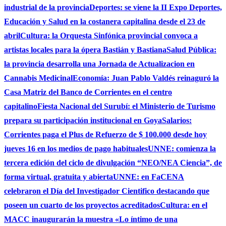
industrial de la provincia
Deportes: se viene la II Expo Deportes,
Educación y Salud en la costanera capitalina desde el 23 de
abril
Cultura: la Orquesta Sinfónica provincial convoca a
artistas locales para la ópera Bastián y Bastiana
Salud Pública:
la provincia desarrolla una Jornada de Actualizacion en
Cannabis Medicinal
Economía: Juan Pablo Valdés reinaguró la
Casa Matriz del Banco de Corrientes en el centro
capitalino
Fiesta Nacional del Surubí: el Ministerio de Turismo
prepara su participación institucional en Goya
Salarios:
Corrientes paga el Plus de Refuerzo de $ 100.000 desde hoy
jueves 16 en los medios de pago habituales
UNNE: comienza la
tercera edición del ciclo de divulgación “NEO/NEA Ciencia”, de
forma virtual, gratuita y abierta
UNNE: en FaCENA
celebraron el Día del Investigador Cientifico destacando que
poseen un cuarto de los proyectos acreditados
Cultura: en el
MACC inaugurarán la muestra «Lo íntimo de una