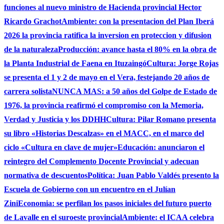
funciones al nuevo ministro de Hacienda provincial Hector
Ricardo Grachot
Ambiente: con la presentacion del Plan Iberá
2026 la provincia ratifica la inversion en proteccion y difusion
de la naturaleza
Producción: avance hasta el 80% en la obra de
la Planta Industrial de Faena en Ituzaingó
Cultura: Jorge Rojas
se presenta el 1 y 2 de mayo en el Vera, festejando 20 años de
carrera solista
NUNCA MAS: a 50 años del Golpe de Estado de
1976, la provincia reafirmó el compromiso con la Memoria,
Verdad y Justicia y los DDHH
Cultura: Pilar Romano presenta
su libro «Historias Descalzas» en el MACC, en el marco del
ciclo «Cultura en clave de mujer»
Educación: anunciaron el
reintegro del Complemento Docente Provincial y adecuan
normativa de descuentos
Política: Juan Pablo Valdés presento la
Escuela de Gobierno con un encuentro en el Julían
Zini
Economia: se perfilan los pasos iniciales del futuro puerto
de Lavalle en el suroeste provincial
Ambiente: el ICAA celebra