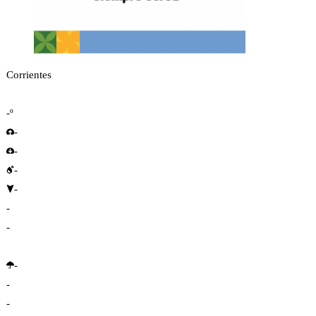
Corrientes
-º
-
-
-
-
-
-
-
-
-