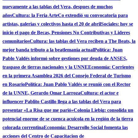
nuevamente a las tablas del Vera, despues de muchos
años
Cultura: la Feria ArteCo extendió su convocatoria para
artistas, galerias y colectivos hasta el 20 de abril
Sociales: hoy se
inicio el pago de Becas, Pensiones No Contributivas y Lideres
comunitarios
Cultura: las tablas del Vera reciben a The Beats, la
mejor banda tributo a la beatlemania actual
Política: Juan
Pablo Valdés informó sobre gestiones por deuda de ANSES,
traspaso de tierras nacionales y la UNNE
Economía: Corrientes
en la primera Asamblea 2026 del Consejo Federal de Turismo
en Rosario
Política: Juan Pablo Valdés se reunió con el Rector
de la UNNE, Gerardo Omar Larroza
Cultura: el actor e
influencer Pablito Castillo llega a las tablas del Vera para
presentar «La Risa que me parió»
Colonia Liebig: consolida un
potencial enorme de se cuenca acuicola en la región de la tierra
colorada correntina
Economia: Desarrollo Social fomenta las
acciones del Centro de Capacitacion de