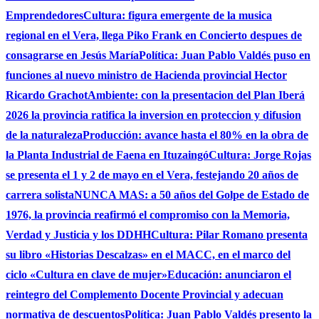
Emprendedores
Cultura: figura emergente de la musica
regional en el Vera, llega Piko Frank en Concierto despues de
consagrarse en Jesús María
Política: Juan Pablo Valdés puso en
funciones al nuevo ministro de Hacienda provincial Hector
Ricardo Grachot
Ambiente: con la presentacion del Plan Iberá
2026 la provincia ratifica la inversion en proteccion y difusion
de la naturaleza
Producción: avance hasta el 80% en la obra de
la Planta Industrial de Faena en Ituzaingó
Cultura: Jorge Rojas
se presenta el 1 y 2 de mayo en el Vera, festejando 20 años de
carrera solista
NUNCA MAS: a 50 años del Golpe de Estado de
1976, la provincia reafirmó el compromiso con la Memoria,
Verdad y Justicia y los DDHH
Cultura: Pilar Romano presenta
su libro «Historias Descalzas» en el MACC, en el marco del
ciclo «Cultura en clave de mujer»
Educación: anunciaron el
reintegro del Complemento Docente Provincial y adecuan
normativa de descuentos
Política: Juan Pablo Valdés presento la