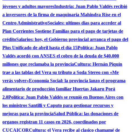
jóvenes y adultos mayores
Industria: Juan Pablo Valdés recibió
a inversores de la firma de maquinaria Mahindra Rise en el
Centro Administrativo
Sociales: ultimos dias para acceder al
Plan Corrientes Sostiene Familias para el pago de tarjetas de
crédito
Salarios: hoy, el Gobierno provincial arranca el pago del
Plus Unificado de abril hasta el día 15
Política: Juan Pablo
Valdés acordó con ANSES el cobro de la deuda de $40.000
millones que reclamaba la provincia
Cultura: Hernán Piquín
trae a las tablas del Vera su tributo a Soda Stereo con «Me
verás volver»
Economía Social: la provincia lanzo el programa
alimentario de producción familiar Huertas Jakaru Porá
2.0
Política: Juan Pablo Valdés se reunió en Buenos Aires con
los ministros Santilli y Caputo para gestionar recursos y
mejoras para la provincia
Salud Pública: las donaciones de
organos registran 11 casos en 2026, coordinados por
CUCAICOR
Cultura: el Vera recibe al clasico chamamé de