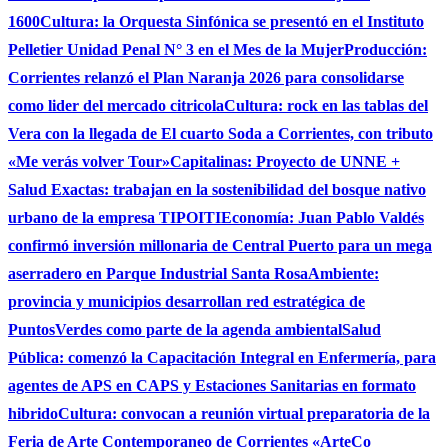
1600
Cultura: la Orquesta Sinfónica se presentó en el Instituto
Pelletier Unidad Penal N° 3 en el Mes de la Mujer
Producción:
Corrientes relanzó el Plan Naranja 2026 para consolidarse
como lider del mercado citricola
Cultura: rock en las tablas del
Vera con la llegada de El cuarto Soda a Corrientes, con tributo
«Me verás volver Tour»
Capitalinas: Proyecto de UNNE +
Salud Exactas: trabajan en la sostenibilidad del bosque nativo
urbano de la empresa TIPOITI
Economía: Juan Pablo Valdés
confirmó inversión millonaria de Central Puerto para un mega
aserradero en Parque Industrial Santa Rosa
Ambiente:
provincia y municipios desarrollan red estratégica de
PuntosVerdes como parte de la agenda ambiental
Salud
Pública: comenzó la Capacitación Integral en Enfermería, para
agentes de APS en CAPS y Estaciones Sanitarias en formato
hibrido
Cultura: convocan a reunión virtual preparatoria de la
Feria de Arte Contemporaneo de Corrientes «ArteCo