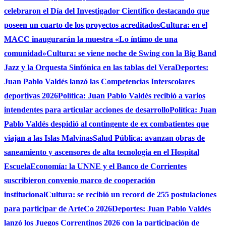
celebraron el Día del Investigador Cientifico destacando que
poseen un cuarto de los proyectos acreditados
Cultura: en el
MACC inaugurarán la muestra «Lo íntimo de una
comunidad»
Cultura: se viene noche de Swing con la Big Band
Jazz y la Orquesta Sinfónica en las tablas del Vera
Deportes:
Juan Pablo Valdés lanzó las Competencias Interscolares
deportivas 2026
Política: Juan Pablo Valdés recibió a varios
intendentes para articular acciones de desarrollo
Política: Juan
Pablo Valdés despidió al contingente de ex combatientes que
viajan a las Islas Malvinas
Salud Pública: avanzan obras de
saneamiento y ascensores de alta tecnologia en el Hospital
Escuela
Economía: la UNNE y el Banco de Corrientes
suscribieron convenio marco de cooperación
institucional
Cultura: se recibió un record de 255 postulaciones
para participar de ArteCo 2026
Deportes: Juan Pablo Valdés
lanzó los Juegos Correntinos 2026 con la participación de