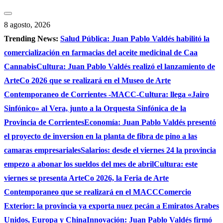
Saltar
al
8 agosto, 2026
contenido
Trending News:
Salud Pública: Juan Pablo Valdés habilitó la
comercialización en farmacias del aceite medicinal de Caa
Cannabis
Cultura: Juan Pablo Valdés realizó el lanzamiento de
ArteCo 2026 que se realizará en el Museo de Arte
Contemporaneo de Corrientes -MACC-
Cultura: llega «Jairo
Sinfónico» al Vera, junto a la Orquesta Sinfónica de la
Provincia de Corrientes
Economía: Juan Pablo Valdés presentó
el proyecto de inversion en la planta de fibra de pino a las
camaras empresariales
Salarios: desde el viernes 24 la provincia
empezo a abonar los sueldos del mes de abril
Cultura: este
viernes se presenta ArteCo 2026, la Feria de Arte
Contemporaneo que se realizará en el MACC
Comercio
Exterior: la provincia ya exporta nuez pecán a Emiratos Arabes
Unidos, Europa y China
Innovación: Juan Pablo Valdés firmó