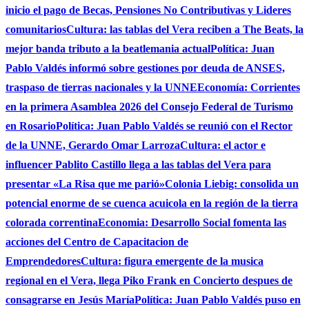
inicio el pago de Becas, Pensiones No Contributivas y Lideres
comunitarios
Cultura: las tablas del Vera reciben a The Beats, la
mejor banda tributo a la beatlemania actual
Política: Juan
Pablo Valdés informó sobre gestiones por deuda de ANSES,
traspaso de tierras nacionales y la UNNE
Economía: Corrientes
en la primera Asamblea 2026 del Consejo Federal de Turismo
en Rosario
Política: Juan Pablo Valdés se reunió con el Rector
de la UNNE, Gerardo Omar Larroza
Cultura: el actor e
influencer Pablito Castillo llega a las tablas del Vera para
presentar «La Risa que me parió»
Colonia Liebig: consolida un
potencial enorme de se cuenca acuicola en la región de la tierra
colorada correntina
Economia: Desarrollo Social fomenta las
acciones del Centro de Capacitacion de
Emprendedores
Cultura: figura emergente de la musica
regional en el Vera, llega Piko Frank en Concierto despues de
consagrarse en Jesús María
Política: Juan Pablo Valdés puso en