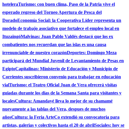
hotelera
Turismo: con buen clima, Paso de la Patria vive el
esperado regreso del Torneo Apertura de Pesca del
Dorado
Economía Social: la Cooperativa Líder representa un
modelo de trabajo asociativo que fortalece el empleo local en
Ituzaingó
Malvinas: Juan Pablo Valdés destacó que los ex
combatientes nos recuerdan que las islas es una causa
irrenunciable de nuestro corazón
Deportes: Domingo Meza
participará del Mundial Juvenil de Levantamiento de Pesas en
Egipto
Capitalinas: Ministerio de Educación y Municipio de
Corrientes suscribieron convenio para trabajar en educación
vial
Turismo: el Teatro Oficial Juan de Vera ofrecerá visitas
guiadas durante los dias de la Semana Santa para visitantes y
locales
Cultura: Amandayé lleva lo mejor de su chamamé
nuevamente a las tablas del Vera, despues de muchos
años
Cultura: la Feria ArteCo extendió su convocatoria para
artistas, galerias y colectivos hasta el 20 de abril
Sociales: hoy se