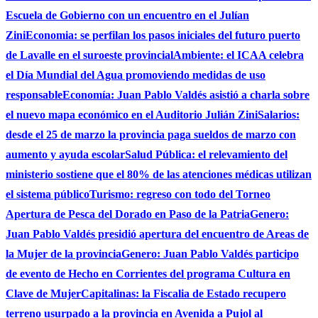
Escuela de Gobierno con un encuentro en el Julían
Zini
Economia: se perfilan los pasos iniciales del futuro puerto
de Lavalle en el suroeste provincial
Ambiente: el ICAA celebra
el Día Mundial del Agua promoviendo medidas de uso
responsable
Economía: Juan Pablo Valdés asistió a charla sobre
el nuevo mapa económico en el Auditorio Julián Zini
Salarios:
desde el 25 de marzo la provincia paga sueldos de marzo con
aumento y ayuda escolar
Salud Pública: el relevamiento del
ministerio sostiene que el 80% de las atenciones médicas utilizan
el sistema público
Turismo: regreso con todo del Torneo
Apertura de Pesca del Dorado en Paso de la Patria
Genero:
Juan Pablo Valdés presidió apertura del encuentro de Areas de
la Mujer de la provincia
Genero: Juan Pablo Valdés participo
de evento de Hecho en Corrientes del programa Cultura en
Clave de Mujer
Capitalinas: la Fiscalia de Estado recupero
terreno usurpado a la provincia en Avenida a Pujol al