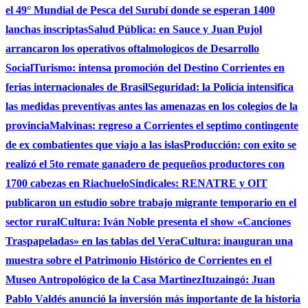
el 49° Mundial de Pesca del Surubí donde se esperan 1400
lanchas inscriptas
Salud Pública: en Sauce y Juan Pujol
arrancaron los operativos oftalmologicos de Desarrollo
Social
Turismo: intensa promoción del Destino Corrientes en
ferias internacionales de Brasil
Seguridad: la Policía intensifica
las medidas preventivas antes las amenazas en los colegios de la
provincia
Malvinas: regreso a Corrientes el septimo contingente
de ex combatientes que viajo a las islas
Producción: con exito se
realizó el 5to remate ganadero de pequeños productores con
1700 cabezas en Riachuelo
Sindicales: RENATRE y OIT
publicaron un estudio sobre trabajo migrante temporario en el
sector rural
Cultura: Iván Noble presenta el show «Canciones
Traspapeladas» en las tablas del Vera
Cultura: inauguran una
muestra sobre el Patrimonio Histórico de Corrientes en el
Museo Antropológico de la Casa Martinez
Ituzaingó: Juan
Pablo Valdés anunció la inversión más importante de la historia