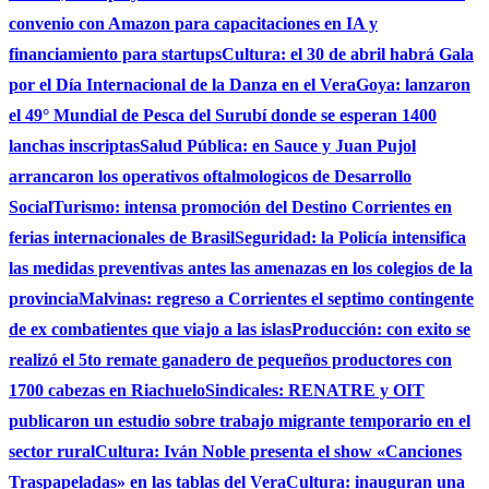
convenio con Amazon para capacitaciones en IA y
financiamiento para startups
Cultura: el 30 de abril habrá Gala
por el Día Internacional de la Danza en el Vera
Goya: lanzaron
el 49° Mundial de Pesca del Surubí donde se esperan 1400
lanchas inscriptas
Salud Pública: en Sauce y Juan Pujol
arrancaron los operativos oftalmologicos de Desarrollo
Social
Turismo: intensa promoción del Destino Corrientes en
ferias internacionales de Brasil
Seguridad: la Policía intensifica
las medidas preventivas antes las amenazas en los colegios de la
provincia
Malvinas: regreso a Corrientes el septimo contingente
de ex combatientes que viajo a las islas
Producción: con exito se
realizó el 5to remate ganadero de pequeños productores con
1700 cabezas en Riachuelo
Sindicales: RENATRE y OIT
publicaron un estudio sobre trabajo migrante temporario en el
sector rural
Cultura: Iván Noble presenta el show «Canciones
Traspapeladas» en las tablas del Vera
Cultura: inauguran una