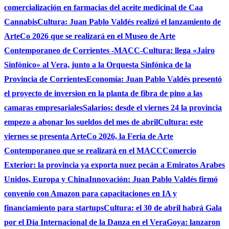
comercialización en farmacias del aceite medicinal de Caa
Cannabis
Cultura: Juan Pablo Valdés realizó el lanzamiento de
ArteCo 2026 que se realizará en el Museo de Arte
Contemporaneo de Corrientes -MACC-
Cultura: llega «Jairo
Sinfónico» al Vera, junto a la Orquesta Sinfónica de la
Provincia de Corrientes
Economía: Juan Pablo Valdés presentó
el proyecto de inversion en la planta de fibra de pino a las
camaras empresariales
Salarios: desde el viernes 24 la provincia
empezo a abonar los sueldos del mes de abril
Cultura: este
viernes se presenta ArteCo 2026, la Feria de Arte
Contemporaneo que se realizará en el MACC
Comercio
Exterior: la provincia ya exporta nuez pecán a Emiratos Arabes
Unidos, Europa y China
Innovación: Juan Pablo Valdés firmó
convenio con Amazon para capacitaciones en IA y
financiamiento para startups
Cultura: el 30 de abril habrá Gala
por el Día Internacional de la Danza en el Vera
Goya: lanzaron