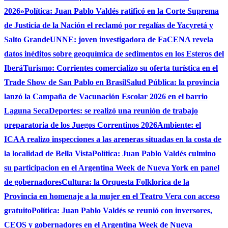
2026»
Política: Juan Pablo Valdés ratificó en la Corte Suprema
de Justicia de la Nación el reclamó por regalías de Yacyretá y
Salto Grande
UNNE: joven investigadora de FaCENA revela
datos inéditos sobre geoquímica de sedimentos en los Esteros del
Iberá
Turismo: Corrientes comercializo su oferta turística en el
Trade Show de San Pablo en Brasil
Salud Pública: la provincia
lanzó la Campaña de Vacunación Escolar 2026 en el barrio
Laguna Seca
Deportes: se realizó una reunión de trabajo
preparatoria de los Juegos Correntinos 2026
Ambiente: el
ICAA realizo inspecciones a las areneras situadas en la costa de
la localidad de Bella Vista
Política: Juan Pablo Valdés culmino
su participacion en el Argentina Week de Nueva York en panel
de gobernadores
Cultura: la Orquesta Folklorica de la
Provincia en homenaje a la mujer en el Teatro Vera con acceso
gratuito
Política: Juan Pablo Valdés se reunió con inversores,
CEOS y gobernadores en el Argentina Week de Nueva