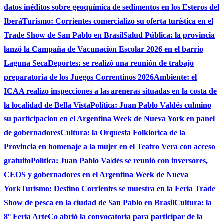
datos inéditos sobre geoquímica de sedimentos en los Esteros del
Iberá
Turismo: Corrientes comercializo su oferta turística en el
Trade Show de San Pablo en Brasil
Salud Pública: la provincia
lanzó la Campaña de Vacunación Escolar 2026 en el barrio
Laguna Seca
Deportes: se realizó una reunión de trabajo
preparatoria de los Juegos Correntinos 2026
Ambiente: el
ICAA realizo inspecciones a las areneras situadas en la costa de
la localidad de Bella Vista
Política: Juan Pablo Valdés culmino
su participacion en el Argentina Week de Nueva York en panel
de gobernadores
Cultura: la Orquesta Folklorica de la
Provincia en homenaje a la mujer en el Teatro Vera con acceso
gratuito
Política: Juan Pablo Valdés se reunió con inversores,
CEOS y gobernadores en el Argentina Week de Nueva
York
Turismo: Destino Corrientes se muestra en la Feria Trade
Show de pesca en la ciudad de San Pablo en Brasil
Cultura: la
8° Feria ArteCo abrió la convocatoria para participar de la