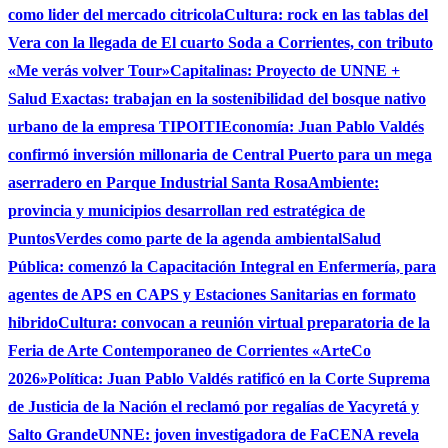
como lider del mercado citricola
Cultura: rock en las tablas del
Vera con la llegada de El cuarto Soda a Corrientes, con tributo
«Me verás volver Tour»
Capitalinas: Proyecto de UNNE +
Salud Exactas: trabajan en la sostenibilidad del bosque nativo
urbano de la empresa TIPOITI
Economía: Juan Pablo Valdés
confirmó inversión millonaria de Central Puerto para un mega
aserradero en Parque Industrial Santa Rosa
Ambiente:
provincia y municipios desarrollan red estratégica de
PuntosVerdes como parte de la agenda ambiental
Salud
Pública: comenzó la Capacitación Integral en Enfermería, para
agentes de APS en CAPS y Estaciones Sanitarias en formato
hibrido
Cultura: convocan a reunión virtual preparatoria de la
Feria de Arte Contemporaneo de Corrientes «ArteCo
2026»
Política: Juan Pablo Valdés ratificó en la Corte Suprema
de Justicia de la Nación el reclamó por regalías de Yacyretá y
Salto Grande
UNNE: joven investigadora de FaCENA revela