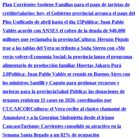
Plan Corrientes Sostiene Familias para el pago de tarjetas de
crédito
Salarios: hoy, el Gobierno provincial arranca el pago del
Plus Unificado de abril hasta el día 15
Política: Juan Pablo
Valdés acordó con ANSES el cobro de la deuda de $40.000
millones que reclamaba la provincia
Cultura: Hernán Piquín
trae a las tablas del Vera su tributo a Soda Stereo con «Me
verás volver»
Economía Social: la provincia lanzo el programa
alimentario de producción familiar Huertas Jakaru Porá
2.0
Política: Juan Pablo Valdés se reunió en Buenos Aires con
los ministros Santilli y Caputo para gestionar recursos y
mejoras para la provincia
Salud Pública: las donaciones de
organos registran 11 casos en 2026, coordinados por
CUCAICOR
Cultura: el Vera recibe al clasico chamamé de
Amandayé y a la Georgian Sinfonietta desde el lejano
Caucaso
Turismo: Corrientes consolidó su atractivo en la
Semana Santa llegado a un 82% de ocupación