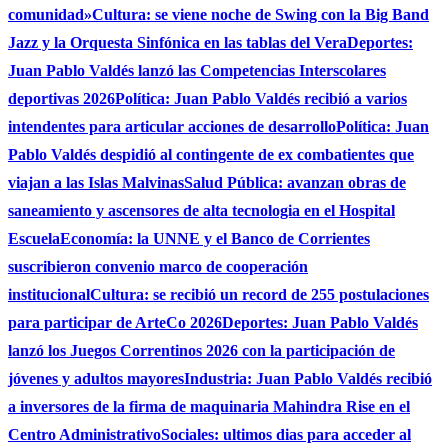
comunidad»
Cultura: se viene noche de Swing con la Big Band
Jazz y la Orquesta Sinfónica en las tablas del Vera
Deportes:
Juan Pablo Valdés lanzó las Competencias Interscolares
deportivas 2026
Política: Juan Pablo Valdés recibió a varios
intendentes para articular acciones de desarrollo
Política: Juan
Pablo Valdés despidió al contingente de ex combatientes que
viajan a las Islas Malvinas
Salud Pública: avanzan obras de
saneamiento y ascensores de alta tecnologia en el Hospital
Escuela
Economía: la UNNE y el Banco de Corrientes
suscribieron convenio marco de cooperación
institucional
Cultura: se recibió un record de 255 postulaciones
para participar de ArteCo 2026
Deportes: Juan Pablo Valdés
lanzó los Juegos Correntinos 2026 con la participación de
jóvenes y adultos mayores
Industria: Juan Pablo Valdés recibió
a inversores de la firma de maquinaria Mahindra Rise en el
Centro Administrativo
Sociales: ultimos dias para acceder al