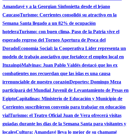
Amandayé y a la Georgian Sinfonietta desde el lejano
Caucaso
Turismo: Corrientes consolidó su atractivo en la
Semana Santa llegado a un 82% de ocupación
hotelera
Turismo: con buen clima, Paso de la Patria vive el
esperado regreso del Torneo Apertura de Pesca del
Dorado
Economía Social: la Cooperativa Líder representa un
modelo de trabajo asociativo que fortalece el empleo local en
Ituzaingó
Malvinas: Juan Pablo Valdés destacó que los ex
combatientes nos recuerdan que las islas es una causa
irrenunciable de nuestro corazón
Deportes: Domingo Meza
participará del Mundial Juvenil de Levantamiento de Pesas en
Egipto
Capitalinas: Ministerio de Educación y Municipio de
Corrientes suscribieron convenio para trabajar en educación
vial
Turismo: el Teatro Oficial Juan de Vera ofrecerá visitas
guiadas durante los dias de la Semana Santa para visitantes y
locales
Cultura: Amandayé lleva lo mejor de su chamamé