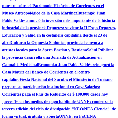
muestra sobre el Patrimonio Histórico de Corrientes en el
Museo Antropológico de la Casa Martinez
Ituzaingó: Juan
Pablo Valdés anunció la inversión más importante de la historia
industrial de la provincia
Deportes: se viene la II Expo Deportes,
Educación y Salud en la costanera capitalina desde el 23 de
abril
Cultura: la Orquesta Sinfónica provincial convoca a
artistas locales para la ópera Bastián y Bastiana
Salud Pública:
la provincia desarrolla una Jornada de Actualizacion en
Cannabis Medicinal
Economía: Juan Pablo Valdés reinaguró la
Casa Matriz del Banco de Corrientes en el centro
capitalino
Fiesta Nacional del Surubí: el Ministerio de Turismo
prepara su participación institucional en Goya
Salarios:
Corrientes paga el Plus de Refuerzo de $ 100.000 desde hoy
jueves 16 en los medios de pago habituales
UNNE: comienza la
tercera edición del ciclo de divulgación “NEO/NEA Ciencia”, de
forma virtual, gratuita y abierta
UNNE: en FaCENA