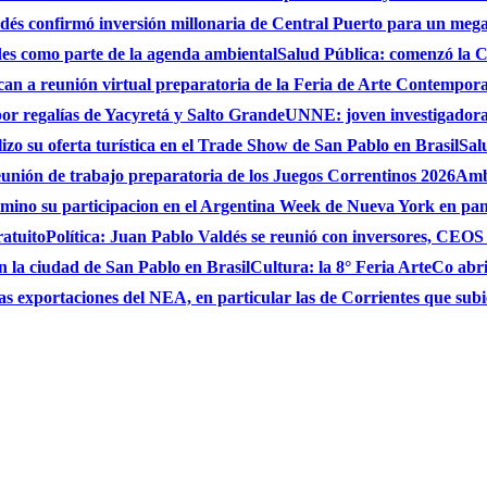
és confirmó inversión millonaria de Central Puerto para un mega
des como parte de la agenda ambiental
Salud Pública: comenzó la C
can a reunión virtual preparatoria de la Feria de Arte Contempo
por regalías de Yacyretá y Salto Grande
UNNE: joven investigadora
zo su oferta turística en el Trade Show de San Pablo en Brasil
Sal
eunión de trabajo preparatoria de los Juegos Correntinos 2026
Ambi
ulmino su participacion en el Argentina Week de Nueva York en pa
ratuito
Política: Juan Pablo Valdés se reunió con inversores, CEO
n la ciudad de San Pablo en Brasil
Cultura: la 8° Feria ArteCo abri
as exportaciones del NEA, en particular las de Corrientes que su