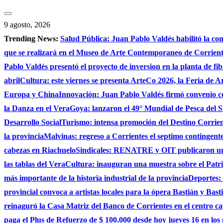
Saltar
al
9 agosto, 2026
contenido
Trending News:
Salud Pública: Juan Pablo Valdés habilitó la co
que se realizará en el Museo de Arte Contemporaneo de Corrie
Pablo Valdés presentó el proyecto de inversion en la planta de fi
abril
Cultura: este viernes se presenta ArteCo 2026, la Feria de
Europa y China
Innovación: Juan Pablo Valdés firmó convenio c
la Danza en el Vera
Goya: lanzaron el 49° Mundial de Pesca del S
Desarrollo Social
Turismo: intensa promoción del Destino Corrient
la provincia
Malvinas: regreso a Corrientes el septimo contingente 
cabezas en Riachuelo
Sindicales: RENATRE y OIT publicaron un e
las tablas del Vera
Cultura: inauguran una muestra sobre el Patri
más importante de la historia industrial de la provincia
Deportes: 
provincial convoca a artistas locales para la ópera Bastián y Bast
reinaguró la Casa Matriz del Banco de Corrientes en el centro ca
paga el Plus de Refuerzo de $ 100.000 desde hoy jueves 16 en los