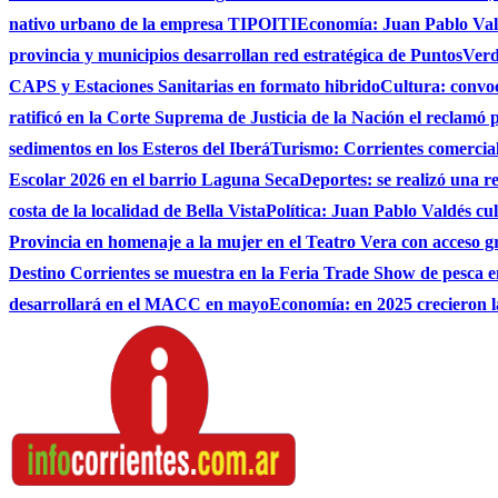
nativo urbano de la empresa TIPOITI
Economía: Juan Pablo Vald
provincia y municipios desarrollan red estratégica de PuntosVer
CAPS y Estaciones Sanitarias en formato hibrido
Cultura: convo
ratificó en la Corte Suprema de Justicia de la Nación el reclamó 
sedimentos en los Esteros del Iberá
Turismo: Corrientes comerciali
Escolar 2026 en el barrio Laguna Seca
Deportes: se realizó una r
costa de la localidad de Bella Vista
Política: Juan Pablo Valdés c
Provincia en homenaje a la mujer en el Teatro Vera con acceso g
Destino Corrientes se muestra en la Feria Trade Show de pesca e
desarrollará en el MACC en mayo
Economía: en 2025 crecieron l