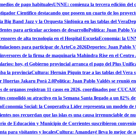
 medios de pago habituales
UNNE: comienza la tercera edición del 
gador Cientifico destacando que poseen un cuarto de los proyect
a Big Band Jazz y la Orquesta Sinfónica en las tablas del Vera
Dep
dentes para articular acciones de desarrollo
Política: Juan Pablo Va
nsores de alta tecnologia en el Hospital Escuela
Economía: la UNNE
stulaciones para participar de ArteCo 2026
Deportes: Juan Pablo Va
 inversores de la firma de maquinaria Mahindra Rise en el Centro
larios: hoy, el Gobierno provincial arranca el pago del Plus Unifica
ba la provincia
Cultura: Hernán Piquín trae a las tablas del Vera 
ar Huertas Jakaru Porá 2.0
Política: Juan Pablo Valdés se reunió en
nes de organos registran 11 casos en 2026, coordinados por CUC
es consolidó su atractivo en la Semana Santa llegado a un 82% de
do
Economía Social: la Cooperativa Líder representa un modelo de tr
entes nos recuerdan que las islas es una causa irrenunciable de n
erio de Educación y Municipio de Corrientes suscribieron convenio
ta para visitantes y locales
Cultura: Amandayé lleva lo mejor de 