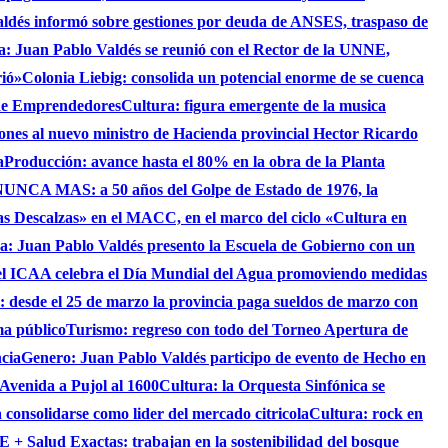
aldés informó sobre gestiones por deuda de ANSES, traspaso de
ca: Juan Pablo Valdés se reunió con el Rector de la UNNE,
rió»
Colonia Liebig: consolida un potencial enorme de se cuenca
 de Emprendedores
Cultura: figura emergente de la musica
iones al nuevo ministro de Hacienda provincial Hector Ricardo
a
Producción: avance hasta el 80% en la obra de la Planta
UNCA MAS: a 50 años del Golpe de Estado de 1976, la
as Descalzas» en el MACC, en el marco del ciclo «Cultura en
ca: Juan Pablo Valdés presento la Escuela de Gobierno con un
el ICAA celebra el Día Mundial del Agua promoviendo medidas
s: desde el 25 de marzo la provincia paga sueldos de marzo con
ma público
Turismo: regreso con todo del Torneo Apertura de
ncia
Genero: Juan Pablo Valdés participo de evento de Hecho en
 Avenida a Pujol al 1600
Cultura: la Orquesta Sinfónica se
consolidarse como lider del mercado citricola
Cultura: rock en
 + Salud Exactas: trabajan en la sostenibilidad del bosque