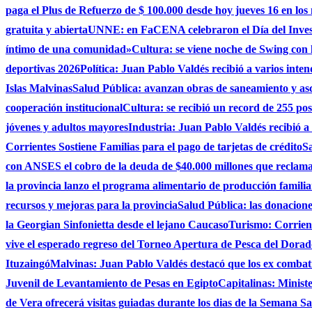
paga el Plus de Refuerzo de $ 100.000 desde hoy jueves 16 en los
gratuita y abierta
UNNE: en FaCENA celebraron el Día del Investi
íntimo de una comunidad»
Cultura: se viene noche de Swing con l
deportivas 2026
Política: Juan Pablo Valdés recibió a varios inten
Islas Malvinas
Salud Pública: avanzan obras de saneamiento y asce
cooperación institucional
Cultura: se recibió un record de 255 po
jóvenes y adultos mayores
Industria: Juan Pablo Valdés recibió a
Corrientes Sostiene Familias para el pago de tarjetas de crédito
Sa
con ANSES el cobro de la deuda de $40.000 millones que reclama
la provincia lanzo el programa alimentario de producción famili
recursos y mejoras para la provincia
Salud Pública: las donacio
la Georgian Sinfonietta desde el lejano Caucaso
Turismo: Corrient
vive el esperado regreso del Torneo Apertura de Pesca del Dora
Ituzaingó
Malvinas: Juan Pablo Valdés destacó que los ex combati
Juvenil de Levantamiento de Pesas en Egipto
Capitalinas: Minist
de Vera ofrecerá visitas guiadas durante los dias de la Semana San