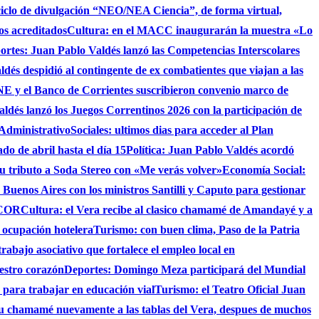
ciclo de divulgación “NEO/NEA Ciencia”, de forma virtual,
os acreditados
Cultura: en el MACC inaugurarán la muestra «Lo
ortes: Juan Pablo Valdés lanzó las Competencias Interscolares
ldés despidió al contingente de ex combatientes que viajan a las
 y el Banco de Corrientes suscribieron convenio marco de
ldés lanzó los Juegos Correntinos 2026 con la participación de
 Administrativo
Sociales: ultimos dias para acceder al Plan
do de abril hasta el día 15
Política: Juan Pablo Valdés acordó
su tributo a Soda Stereo con «Me verás volver»
Economía Social:
 Buenos Aires con los ministros Santilli y Caputo para gestionar
AICOR
Cultura: el Vera recibe al clasico chamamé de Amandayé y a
 ocupación hotelera
Turismo: con buen clima, Paso de la Patria
abajo asociativo que fortalece el empleo local en
uestro corazón
Deportes: Domingo Meza participará del Mundial
 para trabajar en educación vial
Turismo: el Teatro Oficial Juan
su chamamé nuevamente a las tablas del Vera, despues de muchos