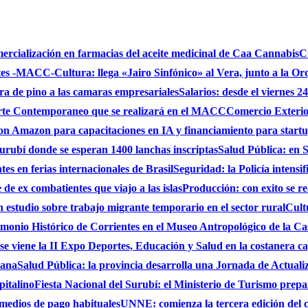
mercialización en farmacias del aceite medicinal de Caa Cannabis
C
ntes -MACC-
Cultura: llega «Jairo Sinfónico» al Vera, junto a la Or
bra de pino a las camaras empresariales
Salarios: desde el viernes 2
 Arte Contemporaneo que se realizará en el MACC
Comercio Exterio
on Amazon para capacitaciones en IA y financiamiento para start
urubí donde se esperan 1400 lanchas inscriptas
Salud Pública: en S
es en ferias internacionales de Brasil
Seguridad: la Policía intensi
de ex combatientes que viajo a las islas
Producción: con exito se r
studio sobre trabajo migrante temporario en el sector rural
Cult
monio Histórico de Corrientes en el Museo Antropológico de la C
se viene la II Expo Deportes, Educación y Salud en la costanera cap
iana
Salud Pública: la provincia desarrolla una Jornada de Actual
pitalino
Fiesta Nacional del Surubí: el Ministerio de Turismo prepa
 medios de pago habituales
UNNE: comienza la tercera edición del 