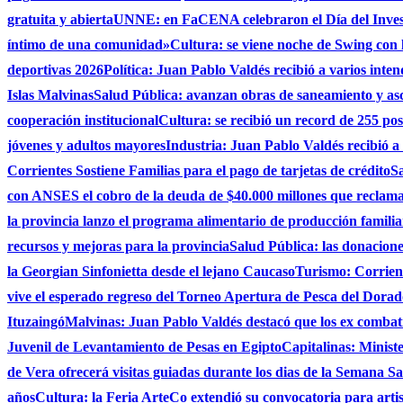
gratuita y abierta
UNNE: en FaCENA celebraron el Día del Investi
íntimo de una comunidad»
Cultura: se viene noche de Swing con l
deportivas 2026
Política: Juan Pablo Valdés recibió a varios inten
Islas Malvinas
Salud Pública: avanzan obras de saneamiento y asce
cooperación institucional
Cultura: se recibió un record de 255 po
jóvenes y adultos mayores
Industria: Juan Pablo Valdés recibió a
Corrientes Sostiene Familias para el pago de tarjetas de crédito
Sa
con ANSES el cobro de la deuda de $40.000 millones que reclama
la provincia lanzo el programa alimentario de producción famili
recursos y mejoras para la provincia
Salud Pública: las donacio
la Georgian Sinfonietta desde el lejano Caucaso
Turismo: Corrient
vive el esperado regreso del Torneo Apertura de Pesca del Dora
Ituzaingó
Malvinas: Juan Pablo Valdés destacó que los ex combati
Juvenil de Levantamiento de Pesas en Egipto
Capitalinas: Minist
de Vera ofrecerá visitas guiadas durante los dias de la Semana San
años
Cultura: la Feria ArteCo extendió su convocatoria para artista