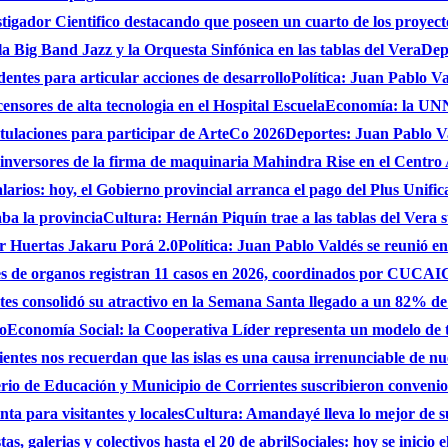
gador Cientifico destacando que poseen un cuarto de los proyect
a Big Band Jazz y la Orquesta Sinfónica en las tablas del Vera
Dep
dentes para articular acciones de desarrollo
Política: Juan Pablo Va
nsores de alta tecnologia en el Hospital Escuela
Economía: la UNNE
stulaciones para participar de ArteCo 2026
Deportes: Juan Pablo Va
 inversores de la firma de maquinaria Mahindra Rise en el Centro
larios: hoy, el Gobierno provincial arranca el pago del Plus Unifica
ba la provincia
Cultura: Hernán Piquín trae a las tablas del Vera 
ar Huertas Jakaru Porá 2.0
Política: Juan Pablo Valdés se reunió en
nes de organos registran 11 casos en 2026, coordinados por CUC
es consolidó su atractivo en la Semana Santa llegado a un 82% de
do
Economía Social: la Cooperativa Líder representa un modelo de tr
entes nos recuerdan que las islas es una causa irrenunciable de n
erio de Educación y Municipio de Corrientes suscribieron convenio
ta para visitantes y locales
Cultura: Amandayé lleva lo mejor de 
s, galerias y colectivos hasta el 20 de abril
Sociales: hoy se inicio