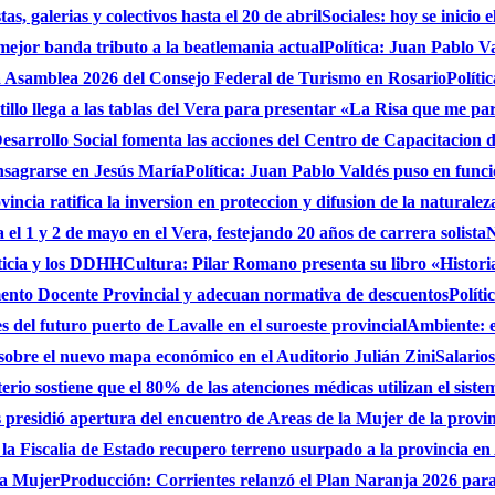
s, galerias y colectivos hasta el 20 de abril
Sociales: hoy se inicio
 mejor banda tributo a la beatlemania actual
Política: Juan Pablo V
a Asamblea 2026 del Consejo Federal de Turismo en Rosario
Políti
stillo llega a las tablas del Vera para presentar «La Risa que me pa
sarrollo Social fomenta las acciones del Centro de Capacitacion
onsagrarse en Jesús María
Política: Juan Pablo Valdés puso en func
incia ratifica la inversion en proteccion y difusion de la naturalez
 el 1 y 2 de mayo en el Vera, festejando 20 años de carrera solista
N
ticia y los DDHH
Cultura: Pilar Romano presenta su libro «Histori
ento Docente Provincial y adecuan normativa de descuentos
Políti
es del futuro puerto de Lavalle en el suroeste provincial
Ambiente: 
sobre el nuevo mapa económico en el Auditorio Julián Zini
Salario
erio sostiene que el 80% de las atenciones médicas utilizan el siste
presidió apertura del encuentro de Areas de la Mujer de la provi
 la Fiscalia de Estado recupero terreno usurpado a la provincia en
 la Mujer
Producción: Corrientes relanzó el Plan Naranja 2026 para 