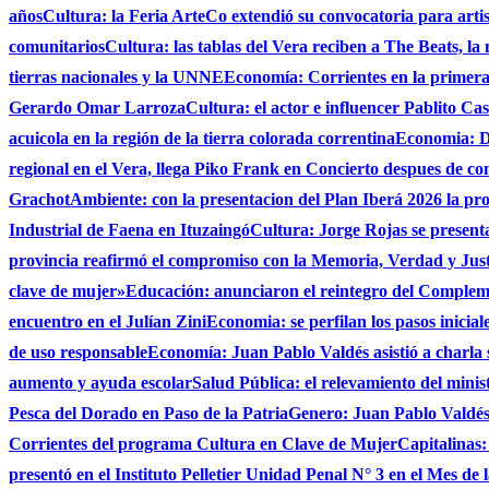
años
Cultura: la Feria ArteCo extendió su convocatoria para artista
comunitarios
Cultura: las tablas del Vera reciben a The Beats, la
tierras nacionales y la UNNE
Economía: Corrientes en la primer
Gerardo Omar Larroza
Cultura: el actor e influencer Pablito Ca
acuicola en la región de la tierra colorada correntina
Economia: De
regional en el Vera, llega Piko Frank en Concierto despues de c
Grachot
Ambiente: con la presentacion del Plan Iberá 2026 la prov
Industrial de Faena en Ituzaingó
Cultura: Jorge Rojas se presenta
provincia reafirmó el compromiso con la Memoria, Verdad y Jus
clave de mujer»
Educación: anunciaron el reintegro del Complem
encuentro en el Julían Zini
Economia: se perfilan los pasos inicial
de uso responsable
Economía: Juan Pablo Valdés asistió a charla 
aumento y ayuda escolar
Salud Pública: el relevamiento del minist
Pesca del Dorado en Paso de la Patria
Genero: Juan Pablo Valdés 
Corrientes del programa Cultura en Clave de Mujer
Capitalinas:
presentó en el Instituto Pelletier Unidad Penal N° 3 en el Mes de