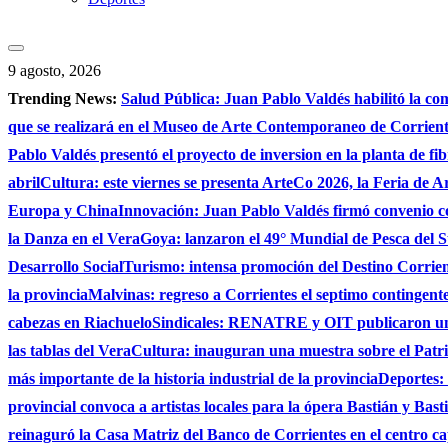
9 agosto, 2026
Trending News:
Salud Pública: Juan Pablo Valdés habilitó la co
que se realizará en el Museo de Arte Contemporaneo de Corrie
Pablo Valdés presentó el proyecto de inversion en la planta de fi
abril
Cultura: este viernes se presenta ArteCo 2026, la Feria de
Europa y China
Innovación: Juan Pablo Valdés firmó convenio c
la Danza en el Vera
Goya: lanzaron el 49° Mundial de Pesca del S
Desarrollo Social
Turismo: intensa promoción del Destino Corrient
la provincia
Malvinas: regreso a Corrientes el septimo contingente 
cabezas en Riachuelo
Sindicales: RENATRE y OIT publicaron un e
las tablas del Vera
Cultura: inauguran una muestra sobre el Patri
más importante de la historia industrial de la provincia
Deportes: 
provincial convoca a artistas locales para la ópera Bastián y Bast
reinaguró la Casa Matriz del Banco de Corrientes en el centro ca