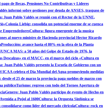
 el pago de Becas, Pensiones No Contributivas y Lideres
aldés informó sobre gestiones por deuda de ANSES, traspaso de
ca: Juan Pablo Valdés se reunió con el Rector de la UNNE,
rió»
Colonia Liebig: consolida un potencial enorme de se cuenca
 de Emprendedores
Cultura: figura emergente de la musica
iones al nuevo ministro de Hacienda provincial Hector Ricardo
a
Producción: avance hasta el 80% en la obra de la Planta
UNCA MAS: a 50 años del Golpe de Estado de 1976, la
as Descalzas» en el MACC, en el marco del ciclo «Cultura en
ca: Juan Pablo Valdés presento la Escuela de Gobierno con un
el ICAA celebra el Día Mundial del Agua promoviendo medidas
s: desde el 25 de marzo la provincia paga sueldos de marzo con
ma público
Turismo: regreso con todo del Torneo Apertura de
ncia
Genero: Juan Pablo Valdés participo de evento de Hecho en
 Avenida a Pujol al 1600
Cultura: la Orquesta Sinfónica se
consolidarse como lider del mercado citricola
Cultura: rock en