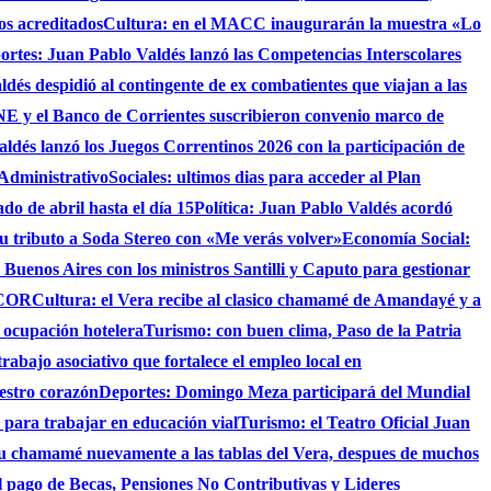
os acreditados
Cultura: en el MACC inaugurarán la muestra «Lo
ortes: Juan Pablo Valdés lanzó las Competencias Interscolares
ldés despidió al contingente de ex combatientes que viajan a las
 y el Banco de Corrientes suscribieron convenio marco de
ldés lanzó los Juegos Correntinos 2026 con la participación de
 Administrativo
Sociales: ultimos dias para acceder al Plan
do de abril hasta el día 15
Política: Juan Pablo Valdés acordó
su tributo a Soda Stereo con «Me verás volver»
Economía Social:
 Buenos Aires con los ministros Santilli y Caputo para gestionar
AICOR
Cultura: el Vera recibe al clasico chamamé de Amandayé y a
 ocupación hotelera
Turismo: con buen clima, Paso de la Patria
abajo asociativo que fortalece el empleo local en
uestro corazón
Deportes: Domingo Meza participará del Mundial
 para trabajar en educación vial
Turismo: el Teatro Oficial Juan
su chamamé nuevamente a las tablas del Vera, despues de muchos
 el pago de Becas, Pensiones No Contributivas y Lideres