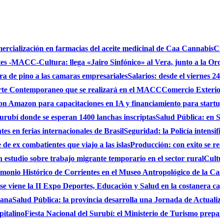
mercialización en farmacias del aceite medicinal de Caa Cannabis
C
ntes -MACC-
Cultura: llega «Jairo Sinfónico» al Vera, junto a la Or
bra de pino a las camaras empresariales
Salarios: desde el viernes 2
 Arte Contemporaneo que se realizará en el MACC
Comercio Exterio
on Amazon para capacitaciones en IA y financiamiento para start
urubí donde se esperan 1400 lanchas inscriptas
Salud Pública: en S
es en ferias internacionales de Brasil
Seguridad: la Policía intensi
de ex combatientes que viajo a las islas
Producción: con exito se r
studio sobre trabajo migrante temporario en el sector rural
Cult
monio Histórico de Corrientes en el Museo Antropológico de la C
se viene la II Expo Deportes, Educación y Salud en la costanera cap
iana
Salud Pública: la provincia desarrolla una Jornada de Actual
pitalino
Fiesta Nacional del Surubí: el Ministerio de Turismo prepa