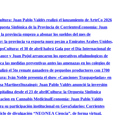
ultura: Juan Pablo Valdés realizó el lanzamiento de ArteCo 2026
questa Sinfónica de la Provincia de Corrientes
Economía: Juan
4 la provincia empezo a abonar los sueldos del mes de
r: la provincia ya exporta nuez pecán a Emiratos Arabes Unidos,
ups
Cultura: el 30 de abril habrá Gala por el Día Internacional de
auce y Juan Pujol arrancaron los operativos oftalmologicos de
fica las medidas preventivas antes las amenazas en los colegios de
ealizó el 5to remate ganadero de pequeños productores con 1700
ura: Iván Noble presenta el show «Canciones Traspapeladas» en
asa Martinez
Ituzaingó: Juan Pablo Valdés anunció la inversión
italina desde el 23 de abril
Cultura: la Orquesta Sinfónica
izacion en Cannabis Medicinal
Economía: Juan Pablo Valdés
ra su participación institucional en Goya
Salarios: Corrientes
ciclo de divulgación “NEO/NEA Ciencia”, de forma virtual,